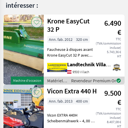
intéresser :
Krone EasyCut
6.490
32 P
€
Ann. fab. 2012
320 cm
TTC
(TVA/commission
incluse)
Faucheuse à disques avant
5.743,36 €
Krone EasyCut 32 P avec
HT
formation active d'andains,
Landtechnik Villach GmbH
support oscillant pour
attelage triangulaire Weiste,
9500 Villach
fixation rapide des lames,
Matériels
Revendeur Premium Or
Machine d’occasion
avec di
de
Vicon Extra 440 H
9.500
fenaison /
Krone
€
Ann. fab. 2013
400 cm
TTC
(TVA/commission
Vicon EXTRA 440H
incluse)
Scheibenmähwerk – 4, 00 m
8.407,08 €
Arbeitsbreite Ausstattung: -
HT