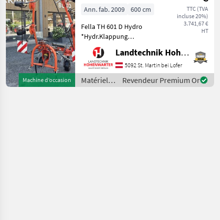
Ann. fab. 2009
600 cm
TTC (TVA
incluse 20%)
3.741,67 €
Fella TH 601 D Hydro
HT
*Hydr.Klappung
*Gelenkwelle *Warnrafeln
Landtechnik Hohenwarter GmbH
Nachstehend finden Sie
ähnliche Suchbegriffe und
5092 St. Martin bei Lofer
alternative Bezeichnungen
Matériels
Revendeur Premium Or
Machine d’occasion
für Kreisler Keywords: Kreis
de
fenaison /
Fella