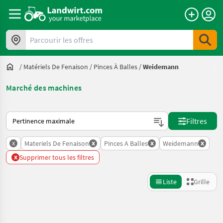
Parcourir les offres
/
Matériels De Fenaison
/
Pinces À Balles
/
Weidemann
Marché des machines
Voici comment les annonces sont triées sur Landwirt.com
Filtres
x
x
x
x
Materiels De Fenaison
Pinces A Balles
Weidemann
x
Supprimer tous les filtres
Liste
Grille