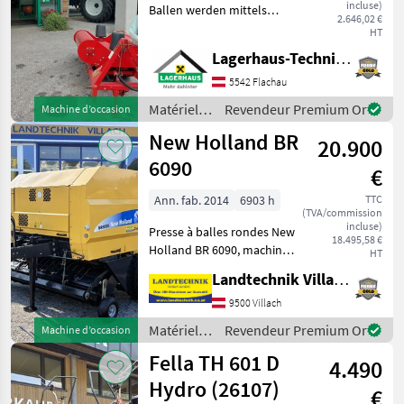
incluse)
Ballen werden mittels
2.646,02 €
Frontlader/Hoflader auf
HT
den Wickler gelegt und
Lagerhaus-Technik Flachau
anschließend gewickelt. *
1xDW Steuergerät
5542 Flachau
erforderlich * elektro
Matériels
Revendeur Premium Or
Machine d’occasion
de
New Holland BR
20.900
fenaison /
Elho
6090
€
Ann. fab. 2014
6903 h
TTC
(TVA/commission
incluse)
Presse à balles rondes New
18.495,58 €
Holland BR 6090, machine à
HT
chambre fixe pour des
Landtechnik Villach GmbH
balles de 1, 25 m de
diamètre, système de
9500 Villach
coupe à rotor à 15
Matériels
Revendeur Premium Or
Machine d’occasion
couteaux, commande
de
Fella TH 601 D
confort B
4.490
fenaison /
New
Hydro (26107)
€
Holland