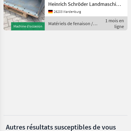
Weidemann
Ballenzange, Palettengabel
Heinrich Schröder Landmaschinen KG Wardenburg
________ Aufnahme:
26203 Wardenburg
Weidemann, Hersteller:
Göweil
1 mois en
Schäffer Matériels de
Matériels de fenaison /
ligne
fenaison
Machine d’occasion
Bressel & Lade
Weidemann
Stekro
Fliegl
Quicke
Afficher
tous
les 17
MARKETPLACE
Offres des
Petites
Marketplace
distributeurs
annonces
Autres résultats susceptibles de vous