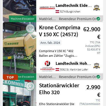
Arbeitsbreite: 4, 00 m -3
Landtechnik Eidenhammer GmbH
Klingen pro Mähscheibe -
5274 Burgkirchen
Dreipunktanbau Kat. II -
Hydropneuma
Matériels
Revendeur Premium Or
Machine d’occasion
de
Krone Comprima
62.900
fenaison /
Vicon
V 150 XC (24572)
€
Ann. fab. 2024
TTC (TVA
incluse 20%)
52.416,67 €
Comprima V 150 XC *402
HT
Ballen am Zähler *Zugöse
Obenanhängung
Landtechnik Hohenwarter GmbH
*Schneidwerk mit 17 Messer
*Gelenkwelle *Hydraul.
5092 St. Martin bei Lofer
Bodenabsenkung *E-Achse
Matériels
Revendeur Premium Or
TOP
Machine d’occasion
mit 2-Leiter Druckl.-Brems
de
Stationärwickler
2.990
fenaison /
Krone
Elho 320
€
TTC
Elho Stationärwickler Die
(TVA/commission