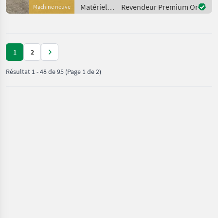
niveau du support d'at
Matériels
Revendeur Premium Or
Machine neuve
de
fenaison /
SIP
1
2
Résultat
1
-
48
de
95
(Page 1 de 2)