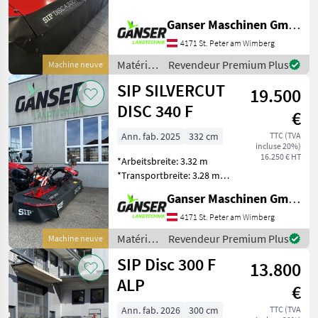
*Mähscheibenanzahl: 7
*Messeranzahl: 14
Ganser Maschinen GmbH
*Scheibendrehrichtung: zur
4171 St. Peter am Wimberg
Mitte *Gewicht: 495 kg
*Erforderliche
Matériels
Revendeur Premium Plus
Machine neuve
Traktorleistung:
de
SIP SILVERCUT
19.500
fenaison
/ SIP
DISC 340 F
€
Ann. fab. 2025
332 cm
TTC (TVA
incluse 20%)
16.250 € HT
*Arbeitsbreite: 3.32 m
*Transportbreite: 3.28 m
*Mähscheibenanzahl: 8
Ganser Maschinen GmbH
*Messeranzahl: 16 *Gewicht
S-FLOW: 973 kg
4171 St. Peter am Wimberg
*Klingenwechselsystem Die
Matériels
Revendeur Premium Plus
Machine neuve
S-FLOW-Anhängung ba
de
SIP Disc 300 F
13.800
fenaison
/ SIP
ALP
€
Ann. fab. 2026
300 cm
TTC (TVA