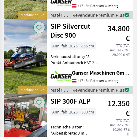
und 3 *Antrieb
4171 St. Peter am Wimberg
Eingangsgelenkwelle mit
Matériels
Revendeur Premium Plus
Machine neuve
Freilaufkupplung
de
SIP Silvercut
*Entlastung Mechanisch *
34.800
fenaison
/ SIP
Disc 900
€
Ann. fab. 2025
855 cm
TTC (TVA
incluse 20%)
29.000 € HT
Serienausstattung: *3-
Punkt Anbaubock KAT 2
und 3 *Antrieb
Ganser Maschinen GmbH
Eingangsgelenkwelle mit
Rutsch- und
4171 St. Peter am Wimberg
Freilaufkupplung
Matériels
Revendeur Premium Plus
Machine neuve
*Entlastung
de
SIP 300F ALP
Hydropneumatisch
12.350
fenaison
*Anfahrsicherung CSS
/ SIP
€
Ann. fab. 2025
300 cm
TTC (TVA
incluse 20%)
Technische Daten:
10.291,67 €
*Arbeitsbreite: 3 m
HT