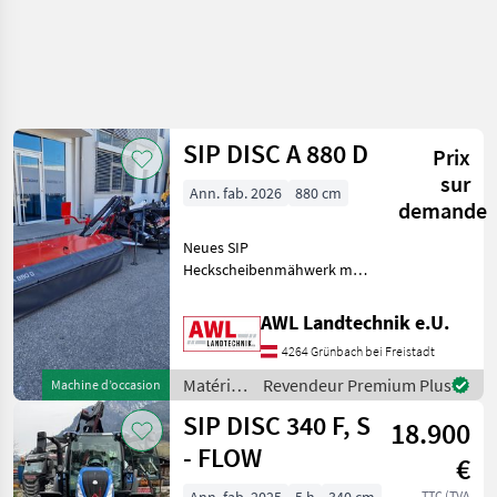
SIP DISC A 880 D
Prix
sur
Ann. fab. 2026
880 cm
demande
Neues SIP
Heckscheibenmähwerk mit
880cm Schnittbreite,
geringer Leistungsbedarf,
AWL Landtechnik e.U.
geringes Eigengewicht,
4264 Grünbach bei Freistadt
perfektes Mähbild, perfekte
Bodenanpassung, robuste
Matériels
Revendeur Premium Plus
Machine d’occasion
Bauweise.
de
SIP DISC 340 F, S
18.900
fenaison
/ SIP
- FLOW
€
TTC (TVA