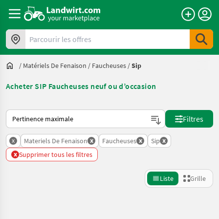
Parcourir les offres
/
Matériels De Fenaison
/
Faucheuses
/
Sip
Acheter SIP Faucheuses neuf ou d’occasion
Voici comment les annonces sont triées sur Landwirt.com
Filtres
x
x
x
x
Materiels De Fenaison
Faucheuses
Sip
x
Supprimer tous les filtres
Liste
Grille