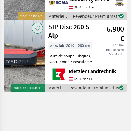
Alpinversion, nur 590 kg -
Anbau Kat I und II -7
8654 Fischbach
Mähscheiben -hydr.
Matériels
Revendeur Premium Or
Machine neuve
Klappung, Entlastung per
de
SIP Disc 260 S
Feder
6.900
fenaison /
SIP
Alp
€
Ann. fab. 2019
260 cm
TTC (TVA
incluse 20%)
5.750 € HT
Barre de coupe: Disques,
Basculement: Basculement
mécanique, Faucheuses
Rietzler Landtechnik
arrières, fixation rapide de
la lame, protection
6531 Ried I.O.
extérieure, sécurité
Matériels
Revendeur Premium Plus
Machine d’occasion
anticollision, boîte à lames,
de
fenaison
/ SIP