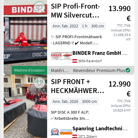
de
SIP Profi-Front-
Schwadschei
13.990
fenaison
/ SIP
MW Silvercut
€
Disc 300 F ALP
Ann. fab. 2022
1 h
300 cm
TTC (TVA
incluse 20%)
11.658,33 €
✨ SIP PROFI-Frontmähwerk
HT
- LAGERND !! ✔️ Modell :
SILVERCUT DISC 300 F ALP
BINDER Franz GmbH & CoKG
✔️ in serienmäßiger
Ausführung ✔️ Lagerndes
3654 Raxendorf
Ausstellungsgerät Bj. 22 ist
Matériels
Revendeur Premium Plus
Machine d’occasion
ein ✔️ hochw
de
SIP FRONT +
12.990
fenaison
/ SIP
HECKMÄHWERK
€
DISC
Ann. fab. 2026
3000 cm
TTC (TVA
incluse 20%)
10.825 € HT
SIP DISC A 300 F ALP:
✅Arbeitsbreite 3m
✅Transportbreite ca. 2,
Spanring Landtechnik Gmbh
95m ✅495kg Gewicht ✅7
Mähscheiben mit 14
2871 Zöbern