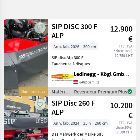
Affiner la
recherche
SIP DISC 300 F
12.900
Catégorie
Pays
Filtres
4
ALP
€
Afficher
Ann. fab. 2026
300 cm
TTC (TVA
CHEMIN
Réinitialiser
95
incluse 20%)
ACTUEL
10.750 € HT
résultats
SIP disc Alp 300 F –
matériel
Faucheuse à disques
agricole
frontale, largeur de travail
Ledinegg - Kögl GmbH - Obst- und Weinbautechnik
Materiels
de 300 cm, année de
De
fabrication 2026 Description
8462 Gamlitz
Fenaison
: La SIP disc Alp 300 F est
Matériels
Revendeur Premium Plus
Machine neuve
Faucheuses
une faucheuse à
de
SIP Disc 260 F
10.200
Sip
fenaison
/ SIP
ALP
€
CHOISIR
UNE
Ann. fab. 2024
15 h
260 cm
TTC (TVA
CATÉGORIE
incluse 20%)
8.500 € HT
Das Mähwerk der Marke SIP,
SIP