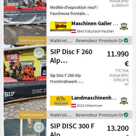
incluse 20%)
11.500 € HT
Modèle d'exposition neuf !
Faucheuse frontale
maniable d'une largeur de
Maschinen Gailer GmbH
travail de 3, 00 m, équipée
de série de : - Attelage
9640 Kötschach-Mauthen
avant cat. 1/2 - Nombreuses
Matériels
Revendeur Premium Or
Machine neuve
possibilités
de
SIP Disc F 260
11.990
fenaison /
SIP
Alp
€
Frontmähwerk
TTC (TVA
Sip Disc F 260 Alp
incluse 20%)
9.991,67 €
Frontmähwerk -
HT
Arbeitsbreite 260cm -
Dreipunktanbau Kat I & Kat
Landmaschinenhandel Ouschan Anton
II - Gelenkwelle -
Klingenschnellwechselsystem
9102 Mittertrixen
- mech Amfahrsicherung -
Matériels
Revendeur Premium Or
Machine neuve
Mäh
de
SIP DISC 300 F
13.200
fenaison /
SIP
Alp