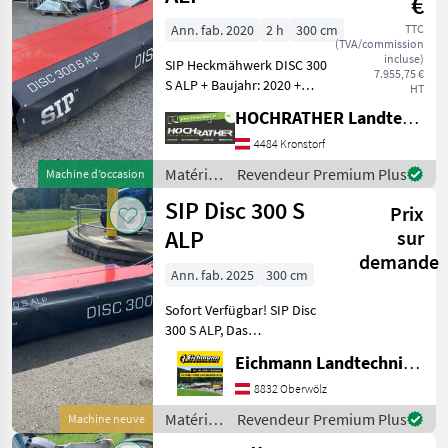
€
300F
Alp
Ann. fab. 2020
2 h
300 cm
TTC
(TVA/commission
Silver
incluse)
SIP Heckmähwerk DISC 300
Cut
7.955,75 €
300 F
S ALP + Baujahr: 2020 +
HT
Mähwerk in Sehr guten
Silvercut
HOCHRATHER Landtechnik GmbH
Zustand + Wenig Gebraucht
Disc 340
S
+ Hydraulischer
4484 Kronstorf
Seitenschutz +
Matériels
Revendeur Premium Plus
Machine d’occasion
Eigengewicht: 580Kg +
MARKETPLACE
de
SIP Disc 300 S
Arbeit
Prix
fenaison
Offres des
Petites
Marketplace
/ SIP
ALP
sur
distributeurs
annonces
demande
Ann. fab. 2025
300 cm
Sofort Verfügbar! SIP Disc
300 S ALP, Das
Heckmähwerk DISC 300 S
Eichmann Landtechnik GmbH
ALP garantiert auch in
extrem steilem Gelände
8832 Oberwölz
eine hohe Mähqualität.
Matériels
Revendeur Premium Plus
Machine neuve
Ausstattung & Details:
de