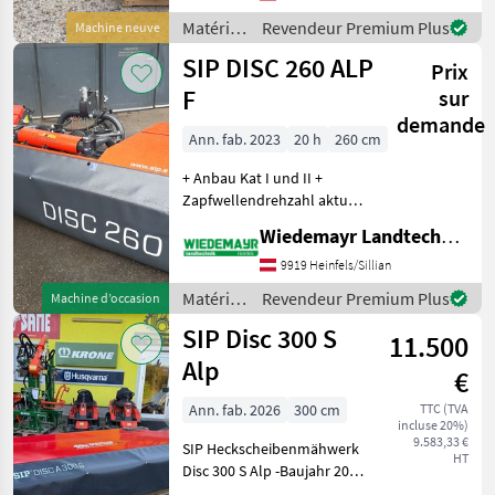
Mähklingen ✅40-70 mm
Matériels
Revendeur Premium Plus
Machine neuve
Schnitthöhe möglich ✅1,
de
SIP DISC 260 ALP
20-2, 20m Sc
Prix
fenaison
/ SIP
F
sur
demande
Ann. fab. 2023
20 h
260 cm
+ Anbau Kat I und II +
Zapfwellendrehzahl aktuell
passend zu Carraro 540
Wiedemayr Landtechnik GmbH
1/min + Federschutz
Anfahrsicherung +
9919 Heinfels/Sillian
Klingenschnellwechsler +
Matériels
Revendeur Premium Plus
Machine d’occasion
hochklappbare Steinschutz
de
SIP Disc 300 S
11.500
fenaison
/ SIP
Alp
€
Ann. fab. 2026
300 cm
TTC (TVA
incluse 20%)
9.583,33 €
SIP Heckscheibenmähwerk
HT
Disc 300 S Alp -Baujahr 2026
-Klingenschnellwechsel -7