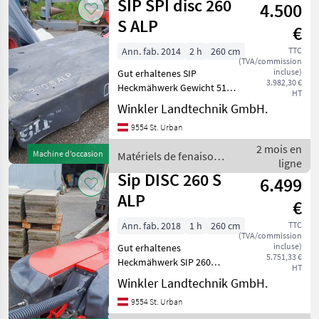
SIP SPI disc 260
4.500
fenaison
/ SIP
S ALP
€
Ann. fab. 2014
2 h
260 cm
TTC
(TVA/commission
incluse)
Gut erhaltenes SIP
3.982,30 €
Heckmähwerk Gewicht 510
HT
kg Barre de coupe: Disques,
Winkler Landtechnik GmbH.
Basculement: Basculement
9554 St. Urban
mécanique, Faucheuses
arrières, : Faucheuses
2 mois en
Machine d’occasion
Matériels de fenaison /
arrières Matériels de fe
ligne
SIP
Sip DISC 260 S
6.499
ALP
€
Ann. fab. 2018
1 h
260 cm
TTC
(TVA/commission
incluse)
Gut erhaltenes
5.751,33 €
Heckmähwerk SIP 260
HT
Gewicht 510 kg In einem
Winkler Landtechnik GmbH.
guten Zustand Barre de
9554 St. Urban
coupe: Disques,