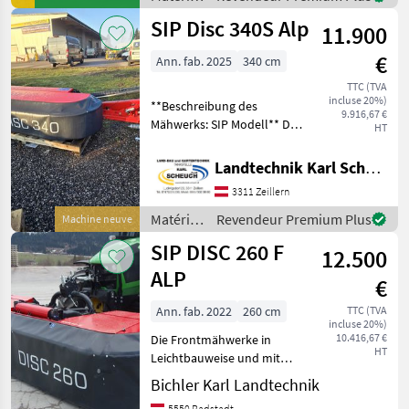
hydraulique, Faucheuses ar
de
SIP Disc 340S Alp
11.900
fenaison
/ SIP
€
Ann. fab. 2025
340 cm
TTC (TVA
incluse 20%)
**Beschreibung des
9.916,67 €
Mähwerks: SIP Modell** Das
HT
Mähwerk der
renommierten Marke SIP,
Landtechnik Karl Scheuch
Modell 2025, besticht durch
3311 Zeillern
seine erstklassige
Ausstattung und ist ideal
Matériels
Revendeur Premium Plus
Machine neuve
für lan
de
SIP DISC 260 F
12.500
fenaison
/ SIP
ALP
€
Ann. fab. 2022
260 cm
TTC (TVA
incluse 20%)
10.416,67 €
Die Frontmähwerke in
HT
Leichtbauweise und mit
einem möglichst nahe am
Bichler Karl Landtechnik
Traktor liegenden
5550 Radstadt