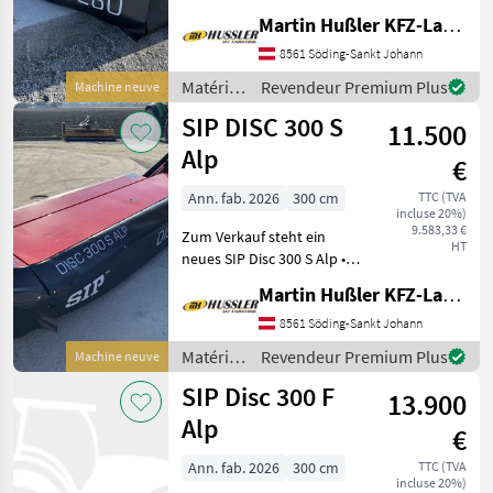
Lagergerät • 6 Mähscheiben
Martin Hußler KFZ-Landtechnik
• 12 Messer • Gewicht: 460
kg • 3-Punkt Anbaubock
8561 Söding-Sankt Johann
Kat. I und II •
Matériels
Revendeur Premium Plus
Machine neuve
Anfahrsicherung
de
SIP DISC 300 S
11.500
fenaison
/ SIP
Alp
€
Ann. fab. 2026
300 cm
TTC (TVA
incluse 20%)
9.583,33 €
Zum Verkauf steht ein
HT
neues SIP Disc 300 S Alp •
Lagergerät • 4-
Martin Hußler KFZ-Landtechnik
Keilriemenantrieb •
mechanische Entlastung •
8561 Söding-Sankt Johann
Erforderlicher Anschluss: 1x
Matériels
Revendeur Premium Plus
Machine neuve
Einfachwirkend • DDS
de
SIP Disc 300 F
13.900
fenaison
/ SIP
Alp
€
Ann. fab. 2026
300 cm
TTC (TVA
incluse 20%)