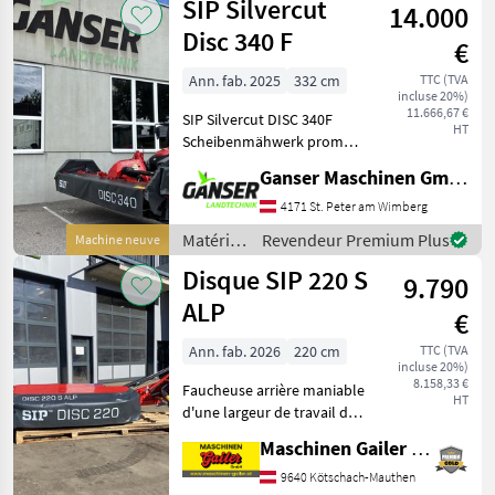
SIP Silvercut
14.000
fenaison
/ SIP
Disc 340 F
€
Ann. fab. 2025
332 cm
TTC (TVA
incluse 20%)
11.666,67 €
SIP Silvercut DISC 340F
HT
Scheibenmähwerk prompt
Verfügbar! *Gewicht nur
Ganser Maschinen GmbH
681.5 kg mit S-Flow 863 kg
*Mähscheibenanzahl: 8
4171 St. Peter am Wimberg
*Schwadbreite: 1.6-2.6 m
Matériels
Revendeur Premium Plus
Machine neuve
Barre de coupe
de
Disque SIP 220 S
9.790
fenaison
/ SIP
ALP
€
Ann. fab. 2026
220 cm
TTC (TVA
incluse 20%)
8.158,33 €
Faucheuse arrière maniable
HT
d'une largeur de travail de
2, 20 m, équipée de série de
Maschinen Gailer GmbH
: - Attelage arrière cat. 1/2 -
possibilités de réglage au
9640 Kötschach-Mauthen