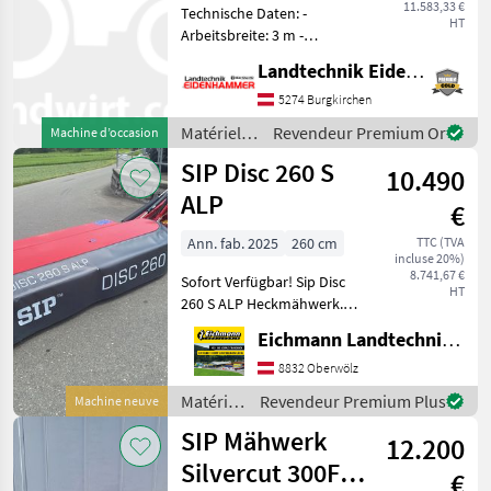
11.583,33 €
Technische Daten: -
HT
Arbeitsbreite: 3 m -
Mähscheibenanzahl: 7 -
Landtechnik Eidenhammer GmbH
Messeranzahl: 14 -
Scheibendrehrichtung: zur
5274 Burgkirchen
Mitte - Gewicht: 495 kg -
Matériels
Revendeur Premium Or
Machine d’occasion
Erforderliche Traktorlei
de
SIP Disc 260 S
10.490
fenaison /
SIP
ALP
€
Ann. fab. 2025
260 cm
TTC (TVA
incluse 20%)
8.741,67 €
Sofort Verfügbar! Sip Disc
HT
260 S ALP Heckmähwerk.
Ausstattung & Details: -
Eichmann Landtechnik GmbH
Schwenkbare 3-Punkt-
Aufhängung Kat. I&II - 3 -
8832 Oberwölz
Keilriemenantrieb -
Matériels
Revendeur Premium Plus
Machine neuve
Entlastung mecha
de
SIP Mähwerk
12.200
fenaison
/ SIP
Silvercut 300F
€