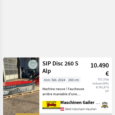
SIP Disc 260 S
10.490
Alp
€
Ann. fab. 2024
260 cm
TTC (TVA
incluse 20%)
8.741,67 €
Machine neuve ! Faucheuse
HT
arrière maniable d'une
largeur de travail de 2, 60
Maschinen Gailer GmbH
m, équipée de série de : -
Attelage arrière cat. 1/2 -
9640 Kötschach-Mauthen
Possibilités de réglage au