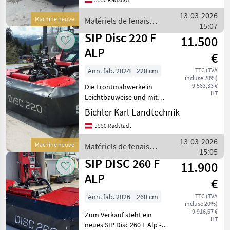
Schwerpunkt sorgen für
sicheres Arbeiten und
13-03-2026
Machine neuve
Matériels de fenaison
hervorragende Sicht in
15:07
/ SIP
steilem Gel
SIP Disc 220 F
11.500
ALP
€
Ann. fab. 2024
220 cm
TTC (TVA
incluse 20%)
9.583,33 €
Die Frontmähwerke in
HT
Leichtbauweise und mit
einem möglichst nahe am
Bichler Karl Landtechnik
Traktor liegenden
5550 Radstadt
Schwerpunkt sorgen für
sicheres Arbeiten und
13-03-2026
Machine neuve
Matériels de fenaison
hervorragende Sicht in
15:05
/ SIP
steilem Gel
SIP DISC 260 F
11.900
ALP
€
Ann. fab. 2026
260 cm
TTC (TVA
incluse 20%)
9.916,67 €
Zum Verkauf steht ein
HT
neues SIP Disc 260 F Alp •