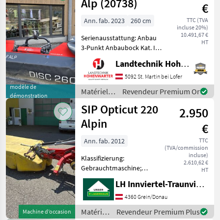
/ SIP
Alp (20738)
€
Ann. fab. 2023
260 cm
TTC (TVA
incluse 20%)
10.491,67 €
Serienausstattung: Anbau
HT
3-Punkt Anbaubock Kat. I
und II, Antrieb
Landtechnik Hohenwarter GmbH
Winkelgetriebe und
Gelenkwellen
5092 St. Martin bei Lofer
Anfahrsicherung
modèle de
Matériels
Revendeur Premium Or
démonstration
Federschutzvorrichtung
de
SIP Opticut 220
Gelenkwelle mit
2.950
fenaison /
Rutschkupplu
SIP
Alpin
€
Ann. fab. 2012
TTC
(TVA/commission
incluse)
Klassifizierung:
2.610,62 €
Gebrauchtmaschine;
HT
Arbeitsbreite: 2.2;
LH Innviertel-Traunviertel-Urfahr
Seriennummer/Fahrgestellnummer:
30; Verschleißkufen: Ja;
4360 Grein/Donau
Auflagedruckregelung:
Matériels
Revendeur Premium Plus
Machine d’occasion
Mechanisch; Anzahl