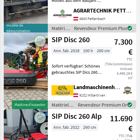
Modell aus dem Baujahr
2024, ist ein hochmodernes
AGRARTECHNIK PETTENBACH GMBH
Pöttinger
landwirtschaftliches Gerät,
das speziell für effiziente
4643 Pettenbach
und präzise Mäharbeiten
modèle de
Krone
Matériels
Revendeur Premium Plus
démonstration
entwicke
de
SIP Disc 260
7.300
Kuhn
fenaison
/ SIP
€
Ann. fab. 2018
100 h
260 cm
Claas
TTC
(TVA/commission
Sofort verfügbar! Schönes
Vicon
incluse)
gebrauchtes SIP Dics 260
6.460,18 €
ALP Heckscheibenmähwerk
HT
Afficher
- 3-Punktaufnahme Kat 1
tous
Landmaschinenhandel Ouschan Anton
und Kat 2 - Schnittbreite
les 49
9102 Mittertrixen
260cm -
Klingenschnellwechsel -
Matériels
Revendeur Premium Or
MODÈLE
Machine d’occasion
de
SIP Disc 260 Alp
11.690
fenaison /
SIP
€
Ann. fab. 2022
260 cm
Disc
220
TTC (TVA
F