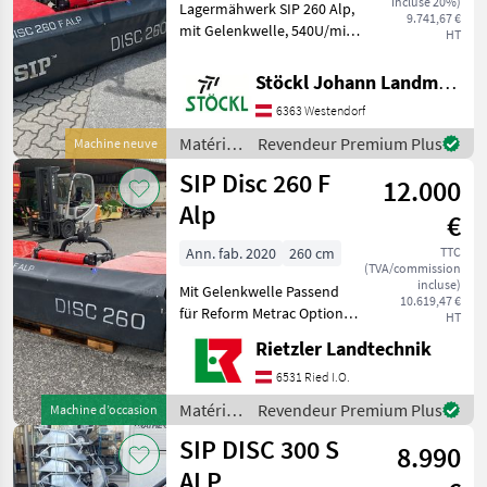
incluse 20%)
Lagermähwerk SIP 260 Alp,
ALP
9.741,67 €
mit Gelenkwelle, 540U/min
HT
Disc
Matériels de fenaison
220
Faucheuses
Stöckl Johann Landmaschinen GesmbH & Co KG
S
ALP
6363 Westendorf
DISC
Matériels
Revendeur Premium Plus
Machine neuve
260
de
F
SIP Disc 260 F
12.000
fenaison
ALP
/ SIP
Alp
€
Disc
260
Ann. fab. 2020
260 cm
TTC
S
(TVA/commission
ALP
incluse)
Mit Gelenkwelle Passend
10.619,47 €
DISC
für Reform Metrac Option
HT
300
Aebi Metrac Barre de coupe:
F
Rietzler Landtechnik
Disques, Faucheuses
Alp
frontales, support
6531 Ried I.O.
DISC
pendulaire, fixation rapide
300
Matériels
Revendeur Premium Plus
Machine d’occasion
de la lame, sécurité an
S
de
Alp
SIP DISC 300 S
8.990
fenaison
Disc
/ SIP
ALP