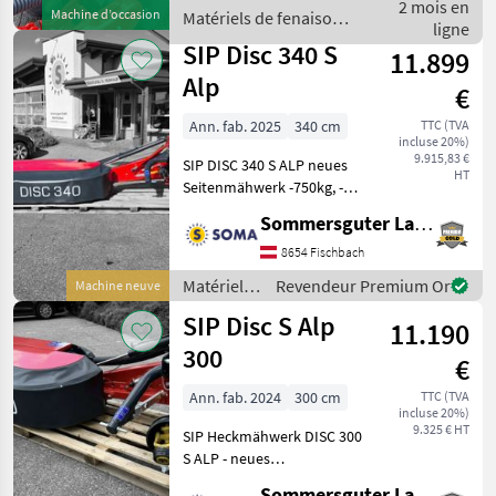
Basculement: Basculement
2 mois en
Machine d’occasion
Matériels de fenaison /
mécanique, Faucheuses
ligne
SIP
arrières, : Fauche
SIP Disc 340 S
11.899
Alp
€
Ann. fab. 2025
340 cm
TTC (TVA
incluse 20%)
9.915,83 €
SIP DISC 340 S ALP neues
HT
Seitenmähwerk -750kg, -
leichtzügig und ideal für
Sommersguter Landmaschinen GmbH
Hanglagen -Anbau Kat I
und II -8 Mähscheiben -
8654 Fischbach
Zapfwellendrehzahl 540
Matériels
Revendeur Premium Or
Machine neuve
U/min -Überl
de
SIP Disc S Alp
11.190
fenaison /
SIP
300
€
Ann. fab. 2024
300 cm
TTC (TVA
incluse 20%)
9.325 € HT
SIP Heckmähwerk DISC 300
S ALP - neues
Heckmähwerk -leichte
Sommersguter Landmaschinen GmbH