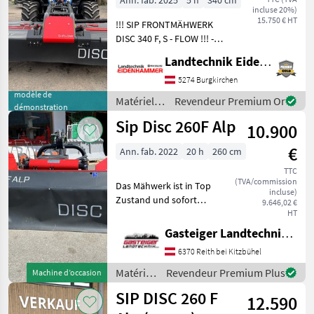
Ann. fab. 2025
5 h
340 cm
incluse 20%)
15.750 € HT
!!! SIP FRONTMÄHWERK
DISC 340 F, S - FLOW !!! -
Arbeitsbreite: 3.32m -
Landtechnik Eidenhammer GmbH
Mähscheibenanzahl: 8 -
Messeranzahl: 16 -
5274 Burgkirchen
Zapfwellendrehzahl:
modèle de
Matériels
Revendeur Premium Or
démonstration
1000U/min - Gewicht - Ge
de
Sip Disc 260F Alp
10.900
fenaison /
SIP
€
Ann. fab. 2022
20 h
260 cm
TTC
(TVA/commission
Das Mähwerk ist in Top
incluse)
Zustand und sofort
9.646,02 €
verfügbar . Wurde nur sehr
HT
wenig eingesetzt .
Gasteiger Landtechnik GmbH
Momentan für Aebi Metrac
6370 Reith bei Kitzbühel
540 u/min Kann aber auf
andere Drehzahlen und D
Matériels
Revendeur Premium Plus
Machine d’occasion
de
SIP DISC 260 F
12.590
fenaison