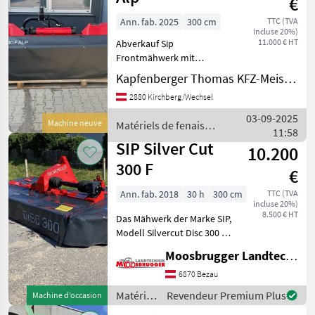
€
Ann. fab. 2025
300 cm
TTC (TVA
incluse 20%)
11.000 € HT
Abverkauf Sip
Frontmähwerk mit
hydraulischem
Kapfenberger Thomas KFZ-Meisterbetrieb
Seitenverschub und
2880 Kirchberg/Wechsel
Klingenschnellwechsler
Barre de coupe: Disques,
03-09-2025
Machine neuve
Matériels de fenaison
Basculement: Basculement
11:58
/ SIP
mécanique, Faucheuses
SIP Silver Cut
10.200
frontale
300 F
€
Ann. fab. 2018
30 h
300 cm
TTC (TVA
incluse 20%)
8.500 € HT
Das Mähwerk der Marke SIP,
Modell Silvercut Disc 300 F
Alp, Baujahr 2018, stellt ein
Moosbrugger Landtechnik GmbH
leistungsstarkes und
äußerst zuverlässiges
6870 Bezau
Frontmähwerk dar. Mit nur
Matériels
Revendeur Premium Plus
Machine d’occasion
30 Betriebs
de