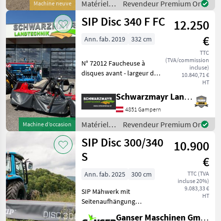
Matériels
Revendeur Premium Or
Machine neuve
niveau
de
SIP Disc 340 F FC
12.250
fenaison /
SIP
€
Ann. fab. 2019
332 cm
TTC
(TVA/commission
N° 72012 Faucheuse à
incluse)
disques avant - largeur de
10.840,71 €
travail de 3, 32 m - avec
HT
conditionneur à dents en V
Schwarzmayr Landtechnik GmbH - Gampern
(dents en plastique) - avec
4851 Gampern
réglage de l'agressivité du
conditio
Matériels
Revendeur Premium Or
Machine d’occasion
de
SIP Disc 300/340
10.900
fenaison /
SIP
S
€
Ann. fab. 2025
300 cm
TTC (TVA
incluse 20%)
9.083,33 €
SIP Mähwerk mit
HT
Seitenaufhängung
Serienausstattung: *3-
Ganser Maschinen GmbH
Punkt Anbaubock Kat 2