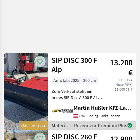
SIP DISC 300 F
13.200
Alp
€
Ann. fab. 2025
300 cm
TTC (TVA
incluse 20%)
11.000 € HT
Zum Verkauf steht ein
neues SIP Disc A 300 F ALP •
Lagergerät •
Martin Hußler KFZ-Landtechnik
Entlastungsfedern • 7
Mähscheiben • 12 Messer •
8561 Söding-Sankt Johann
Gewicht: 495 kg • 3-Punkt
Matériels
Revendeur Premium Plus
Machine neuve
Anbaubock Kat. I un
de
SIP DISC 260 F
12.900
fenaison