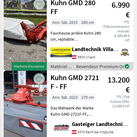
Kuhn GMD 280
6.990
fenaison /
Kuhn
FF
€
Ann. fab. 2015
280 cm
TTC
(TVA/commission
incluse)
Faucheuse arrière Kuhn 280
6.185,84 €
cm, repliable
HT
hydrauliquement, sécurité
Landtechnik Villach GmbH
anti-collision mécanique,
éclairage, fixation rapide
9500 Villach
des lames, arbre à cardan,
Matériels
Revendeur Premium Or
Machine d’occasion
en très bon état d
de
Kuhn GMD 2721
13.200
fenaison /
Kuhn
F - FF
€
Ann. fab. 2023
270 cm
TTC (TVA
incluse 20%)
11.000 € HT
Das Mähwerk der Marke
Kuhn GMD 2721F-FF,
Baujahr 2023, neuwertigen
Gasteiger Landtechnik GmbH
Zustand, mit
Seitenverschub,
6370 Reith bei Kitzbühel