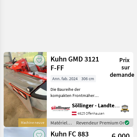
Kuhn GMD 3121
Prix
F-FF
sur
demande
Ann. fab. 2024
306 cm
Die Baureihe der
kompakten Frontmäher
bekommt durch die GMD
Söllinger - Landtechnik GmbH
Serie 1021 F Zuwachs.
Durch die kompakten
4625 Offenhausen
Abmessungen und ihr
Matériels
Revendeur Premium Or
Machine neuve
geringes Gewicht sind sie
de
Kuhn FC 883
besonders für Ei
6.000
fenaison /