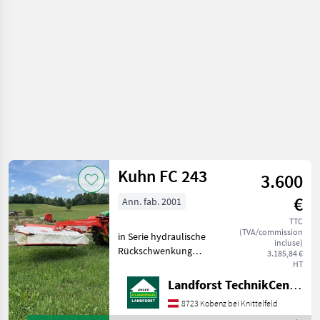
fenaison
/ Kuhn
Kuhn FC 243
3.600
€
Ann. fab. 2001
TTC
(TVA/commission
in Serie hydraulische
incluse)
Rückschwenkung
3.185,84 €
Gelenkwelle Aufbereiter 6
HT
Mähscheiben Arbeitsbreite
Landforst TechnikCenter Knittelfeld
2, 4m Kunststoffzinken für
8723 Kobenz bei Knittelfeld
Aufbereiter Um Ihnen