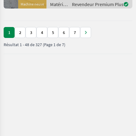
Arbeitsbreite 270 cm Ein
Matériels
Revendeur Premium Plus
Machine neuve
besonderes Merkmal dieses
de
Mähwerks ist d
fenaison
/ Kuhn
1
2
3
4
5
6
7
Résultat
1
-
48
de
327
(Page 1 de 7)