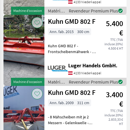
4133 Niederkappel
Scheiben mit je 2 Messern -
Abstellstützen - Gelenk
Matériels
Revendeur Premium Plus
Machine d’occasion
de
Kuhn GMD 802 F
5.400
fenaison
/ Kuhn
€
Ann. fab. 2015
300 cm
TTC (TVA
incluse 20%)
Kuhn GMD 802 F -
4.500 € HT
Frontscheibenmähwerk - 8
Mähscheiben mit je 2
Messer -
Luger Handels GmbH.
Messerschnellwechsel -
4133 Niederkappel
Anbaudreieck und
Entlastungsfedern -
Matériels
Revendeur Premium Plus
Machine d’occasion
Beleuchtung und
de
Kuhn GMD 802 F
Warntafeln
3.400
fenaison
/ Kuhn
€
Ann. fab. 2009
311 cm
TTC (TVA
incluse 20%)
- 8 Mähscheiben mit je 2
2.833,33 €
Messern - Gelenkwelle -
HT
Arbeitsbreite: ca. 3, 11 m -