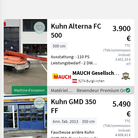
Affiner la
recherche
Kuhn Alterna FC
3.900
Catégorie
Pays
Filtres
4
500
€
Afficher
500 cm
TTC
CHEMIN
Réinitialiser
327
(TVA/commission
ACTUEL
incluse)
résultats
Ausstattung: - 110 PS
3.451,33 €
matériel
Leistungsbedarf - 2 DW
HT
agricole
Steuergeräte - 3 - poliger
MAUCH Gesellschaft m.b.H. & Co.KG
Materiels
Stecker - 10 Mähscheiben -
De
2950 kg Eigengewicht -
5274 Burgkirchen
Fenaison
Warn - und
Matériels
Revendeur Premium Or
Machine d’occasion
Faucheuses
Beleuchtungseinrichtung
de
Kuhn GMD 350
5.490
Kuhn
fenaison /
Kuhn
FF
€
CHOISIR
UNE
Ann. fab. 2013
350 cm
TTC
CATÉGORIE
(TVA/commission
incluse)
Faucheuse arrière Kuhn
4.858,41 €
Kuhn