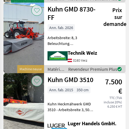
Punktanbau KAT II -
de
Kuhn GMD 8730-
Entlastung
Prix
fenaison
/ Kuhn
FF
sur
demande
Ann. fab. 2026
Arbeitsbreite: 8, 3
Beleuchtung
Hochschnittkufen
Technik Weiz
Schwadscheiben
Auflagedruck hydraulisch
8160 Weiz
verstellbar Matériels de
Matériels
Revendeur Premium Plus
Machine neuve
fenaison Faucheuses
de
Kuhn GMD 3510
7.500
fenaison
/ Kuhn
€
Ann. fab. 2015
350 cm
TTC (TVA
incluse 20%)
Kuhn Heckmähwerk GMD
6.250 € HT
3510 - Arbeitsbreite 3, 50m -
hydraulische Mähbalken
Entlastung -
Luger Handels GmbH.
Anfahrsicherung - 8