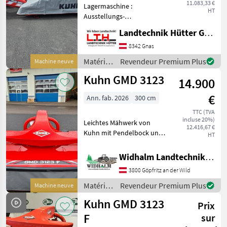
11.083,33 €
Lagermaschine :
HT
Ausstellungs-
Heckmähwerk KUHN GMD
Landtechnik Hütter GmbH & Co KG
285 FF , 2, 80m
Arbeitsbreite, 7
8342 Gnas
Mähscheiben, mit
Matériels
Revendeur Premium Plus
Machine neuve
Klingenschnellwechsel FF
de
Kuhn GMD 3123
Fast-Fit, Dreipunktanbau
14.900
fenaison
Kat.2, PRO
/ Kuhn
€
Ann. fab. 2026
300 cm
TTC (TVA
incluse 20%)
Leichtes Mähwerk von
12.416,67 €
Kuhn mit Pendelbock und
HT
Entlastungsfedern, Elite
Balken mit
Widhalm Landtechnik GmbH
unterschiedlichen Abstand
3800 Göpfritz an der Wild
zwischen den Trommeln ,
dadurch mehr Durchgang
Matériels
Revendeur Premium Plus
Machine neuve
und mehr Le
de
Kuhn GMD 3123
Prix
fenaison
/ Kuhn
F
sur