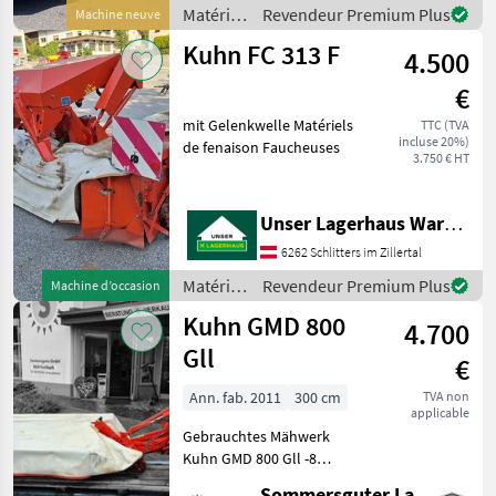
Mähbalken, wartungsfrei +
Matériels
Revendeur Premium Plus
Machine neuve
7 Mähscheiben
de
Kuhn FC 313 F
4.500
fenaison
/ Kuhn
€
mit Gelenkwelle Matériels
TTC (TVA
incluse 20%)
de fenaison Faucheuses
3.750 € HT
Unser Lagerhaus Warenhandelsges.m.b.H.
6262 Schlitters im Zillertal
Matériels
Revendeur Premium Plus
Machine d’occasion
de
Kuhn GMD 800
4.700
fenaison
/ Kuhn
Gll
€
Ann. fab. 2011
300 cm
TVA non
applicable
Gebrauchtes Mähwerk
Kuhn GMD 800 Gll -8
Mähscheiben -3, 00m
Sommersguter Landmaschinen GmbH