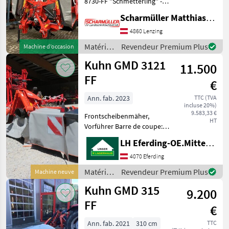
8730-FF "Schmetterling" -
Mähbreite je nach
Scharmüller Matthias Landtechnik
gewünschter Überlappung
8, 80 / 8, 50 / 8, 30m -
4860 Lenzing
Schwadbreite 2x 2, 40m -
Matériels
Revendeur Premium Plus
Machine d’occasion
beidseitig Sch
de
Kuhn GMD 3121
11.500
fenaison
/ Kuhn
FF
€
Ann. fab. 2023
TTC (TVA
incluse 20%)
9.583,33 €
Frontscheibenmäher,
HT
Vorführer Barre de coupe:
Disques, Faucheuses
LH Eferding-OE.Mitte, Eferding
frontales, : Faucheuses
frontales Matériels de
4070 Eferding
fenaison Faucheuses
Matériels
Revendeur Premium Plus
Machine neuve
de
Kuhn GMD 315
9.200
fenaison
/ Kuhn
FF
€
Ann. fab. 2021
310 cm
TTC