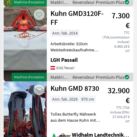
unnötige Wartezeiten oder
Matériels
Revendeur Premium Plus
Machine d’occasion
de
Kuhn GMD3120F-
7.300
fenaison
/ Kuhn
FF
€
Ann. fab. 2014
TTC
(TVA/commission
incluse)
Arbeitsbreite: 310cm
6.460,18 €
Weistedreieckaufnahme
HT
Klingen
LGH Passail
Schnellwechselsystem
Matériels de fenaison
8162 Passail
Faucheuses
Matériels
Revendeur Premium Plus
Machine d’occasion
de
Kuhn GMD 8730
32.900
fenaison
/ Kuhn
€
Ann. fab. 2026
870 cm
TTC (TVA
incluse 20%)
Tolles Butterfly Mähwerk
27.416,67 €
aus dem Hause Kuhn mit
HT
Optidisc Elite Balken (
Abstand zwischen den
Widhalm Landtechnik GmbH