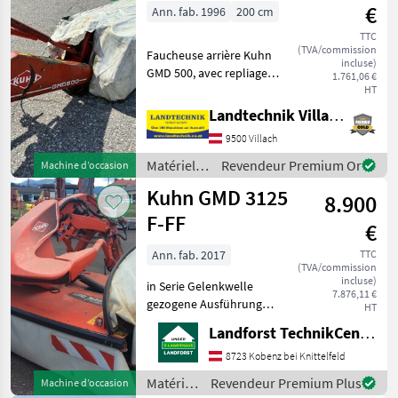
/ Kuhn
€
Ann. fab. 1996
200 cm
TTC
(TVA/commission
Faucheuse arrière Kuhn
incluse)
GMD 500, avec repliage
1.761,06 €
hydraulique, protection
HT
mécanique contre les
Landtechnik Villach GmbH
chocs, déflecteur d'andains,
9500 Villach
sans arbre de transmission,
prête à l'emploi,
Matériels
Revendeur Premium Or
Machine d’occasion
de
Kuhn GMD 3125
8.900
fenaison /
Kuhn
F-FF
€
Ann. fab. 2017
TTC
(TVA/commission
incluse)
in Serie Gelenkwelle
7.876,11 €
gezogene Ausführung
HT
hydraulische Entlastung 3-
Landforst TechnikCenter Knittelfeld
Punkt Anbau angetriebene
Schwadformer Optidisc
8723 Kobenz bei Knittelfeld
Elite Mähbalken FastFit
Matériels
Revendeur Premium Plus
Machine d’occasion
Klingenschnellwechsel 7