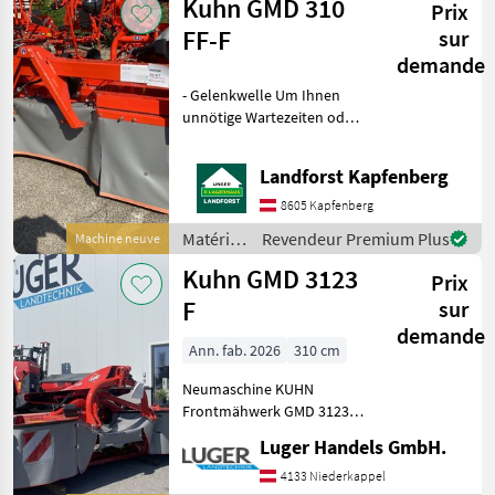
Kuhn GMD 310
Prix
fenaison /
Kuhn
FF-F
sur
demande
- Gelenkwelle Um Ihnen
unnötige Wartezeiten oder
Wegstrecken zu ersparen,
bitten wir Sie um vorherige
Landforst Kapfenberg
Kontaktaufnahme, falls Sie
eine unserer Maschinen
8605 Kapfenberg
besichtigen
Matériels
Revendeur Premium Plus
Machine neuve
de
Kuhn GMD 3123
Prix
fenaison
/ Kuhn
F
sur
demande
Ann. fab. 2026
310 cm
Neumaschine KUHN
Frontmähwerk GMD 3123 F
+ Bj. 2026 + Arbeitsbreite 3,
Luger Handels GmbH.
14 m, Transportbreite 3
Meter + Optidisc Elite
4133 Niederkappel