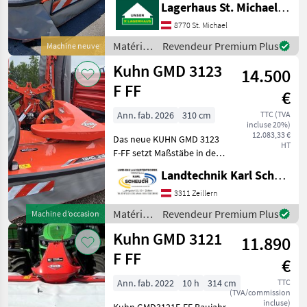
Lagerhaus St. Michael ob Leoben eGen
unnötige Wartezeiten oder
Wegstrecken zu ersparen,
8770 St. Michael
bitten wir Sie um vorherige
Matériels
Revendeur Premium Plus
Machine neuve
Kontaktaufnahme, falls S
de
Kuhn GMD 3123
14.500
fenaison
/ Kuhn
F FF
€
Ann. fab. 2026
310 cm
TTC (TVA
incluse 20%)
12.083,33 €
Das neue KUHN GMD 3123
HT
F-FF setzt Maßstäbe in der
Futterernte für mittelgroße
Landtechnik Karl Scheuch
Betriebe sowie den Einsatz
in flachen und hügeligen
3311 Zeillern
Regionen. Dank seiner
Matériels
Revendeur Premium Plus
Machine d’occasion
extrem kompak
de
Kuhn GMD 3121
11.890
fenaison
/ Kuhn
F FF
€
Ann. fab. 2022
10 h
314 cm
TTC
(TVA/commission
incluse)
Kuhn GMD3121F-FF Baujahr