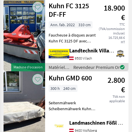
de
Kuhn FC 3125
Mäh
18.900
fenaison
/ Kuhn
DF-FF
€
Ann. fab. 2022
310 cm
TTC
(TVA/commission
incluse)
Faucheuse à disques avant
16.725,66 €
Kuhn FC 3125 DF avec
HT
conditionneur intensif,
Landtechnik Villach GmbH
version traînée, système de
fixation rapide des lames,
9500 Villach
protection hydraulique
Matériels
Revendeur Premium Or
Machine d’occasion
extérieure, régl
de
Kuhn GMD 600
2.800
fenaison /
Kuhn
€
300 h
240 cm
TVA non
applicable
Seitenmähwerk
Scheibenmähwerk Kuhn
GMD 600 - 6 Scheiben -
Gelenkwelle - hydraulische
Landmaschinen Fößl GmbH, Landmaschinen, Schmiede, Schlosserei
Hochklappung
9400 Wolfsberg