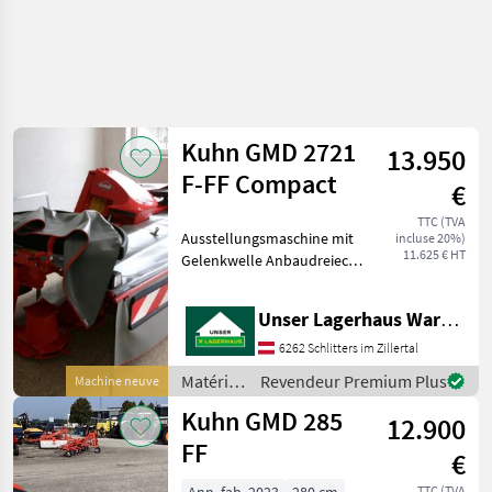
Kuhn GMD 2721
13.950
F-FF Compact
€
TTC (TVA
Ausstellungsmaschine mit
incluse 20%)
11.625 € HT
Gelenkwelle Anbaudreieck
Entlastungsfedern 1000
U/min rechts Matériels de
Unser Lagerhaus Warenhandelsges.m.b.H.
fenaison Faucheuses
6262 Schlitters im Zillertal
Matériels
Revendeur Premium Plus
Machine neuve
de
Kuhn GMD 285
12.900
fenaison
/ Kuhn
FF
€
TTC (TVA