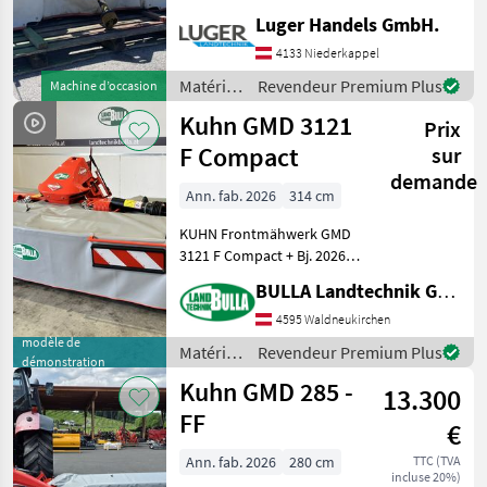
Transportbreite: ca. 2, 99 m
Luger Handels GmbH.
Faucheuses frontales, Barre
4133 Niederkappel
de coupe: Disques, ressorts
de
Matériels
Revendeur Premium Plus
Machine d’occasion
de
Kuhn GMD 3121
Prix
fenaison
/ Kuhn
F Compact
sur
demande
Ann. fab. 2026
314 cm
KUHN Frontmähwerk GMD
3121 F Compact + Bj. 2026,
Vorführer + Arbeitsbreite 3,
BULLA Landtechnik GmbH
14 m, Transportbreite 3
Meter + Optidisc Elite
4595 Waldneukirchen
Mähbalken, wartungsfrei +
modèle de
Matériels
Revendeur Premium Plus
démonstration
7 Mähscheib
de
Kuhn GMD 285 -
13.300
fenaison
/ Kuhn
FF
€
Ann. fab. 2026
280 cm
TTC (TVA
incluse 20%)