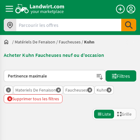
Parcourir les offres
/
Matériels De Fenaison
/
Faucheuses
/
Kuhn
Acheter Kuhn Faucheuses neuf ou d’occasion
Voici comment les annonces sont triées sur Landwirt.com
Filtres
x
x
x
x
Materiels De Fenaison
Faucheuses
Kuhn
x
Supprimer tous les filtres
Liste
Grille