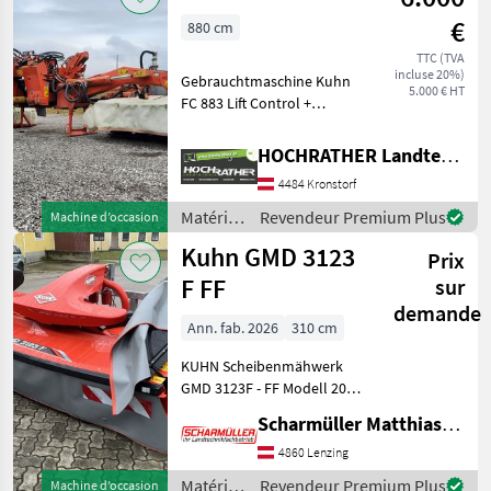
Kuhn
€
880 cm
TTC (TVA
incluse 20%)
Gebrauchtmaschine Kuhn
5.000 € HT
FC 883 Lift Control +
Zinkenaufbereiter +
Klingenschnellwechsel +
HOCHRATHER Landtechnik GmbH
hydraulische
4484 Kronstorf
Schnittbreiteneinstellung +
hydraulische Entlastung +
Matériels
Revendeur Premium Plus
Machine d’occasion
Ku
de
Kuhn GMD 3123
Prix
fenaison
/ Kuhn
F FF
sur
demande
Ann. fab. 2026
310 cm
KUHN Scheibenmähwerk
GMD 3123F - FF Modell 2026
- Gelenkwelle -
Scharmüller Matthias Landtechnik
Arbeitsbreite 310cm - 7
Mähscheiben - für
4860 Lenzing
Traktoren ab 80PS - 3-
Matériels
Revendeur Premium Plus
Machine d’occasion