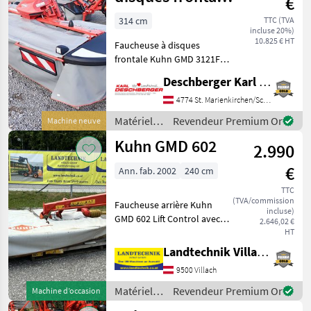
€
GMD
Kuhn GMD
280
314 cm
TTC (TVA
incluse 20%)
FF
3121F-FF
10.825 € HT
Faucheuse à disques
Tout
frontale Kuhn GMD 3121F-
afficher
FF d'une largeur de travail
Deschberger Karl Landtechnik GesmbH & Co KG
de 3, 14 m, d'une largeur de
MARKETPLACE
transport de 3 m, équipée
4774 St. Marienkirchen/Schärding
d'une barre de coupe
Offres des
Petites
Matériels
Revendeur Premium Or
Machine neuve
Marketplace
OPTIDISC ELITE, 7
distributeurs
annonces
de
Kuhn GMD 602
2.990
fenaison /
Kuhn
€
Ann. fab. 2002
240 cm
TTC
(TVA/commission
Faucheuse arrière Kuhn
incluse)
GMD 602 Lift Control avec
2.646,02 €
repliage hydraulique,
HT
largeur de travail : 240 cm, 4
Landtechnik Villach GmbH
disques de coupe, 2
9500 Villach
tambours de coupe,
système de changement r
Matériels
Revendeur Premium Or
Machine d’occasion
de