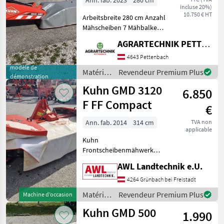
Ann. fab. 2023
280 cm
incluse 20%)
10.750 € HT
Arbeitsbreite 280 cm Anzahl
Mähscheiben 7 Mähbalken
100 Mähbalkenentlastung
AGRARTECHNIK PETTENBACH GMBH
mittels Federn
Anfahrsicherung
4643 Pettenbach
mechanisch Schwadbreite
modèle de
Matériels
Revendeur Premium Plus
démonstration
200 cm Mähwinkel +35 bis
de
Kuhn GMD 3120
-2
6.850
fenaison
/ Kuhn
F FF Compact
€
Ann. fab. 2014
314 cm
TVA non
applicable
Kuhn
Frontscheibenmähwerk
GMD 3120 F FF Compact,
AWL Landtechnik e.U.
mit 3, 14m Arbeitsbreite,
Klingenschnellwechsel,
4264 Grünbach bei Freistadt
Optidisc Elite Mähbalken
Matériels
Revendeur Premium Plus
Machine d’occasion
(wartungsfrei), Gelenkwelle,
de
Kuhn GMD 500
klappbare Seit
1.990
fenaison