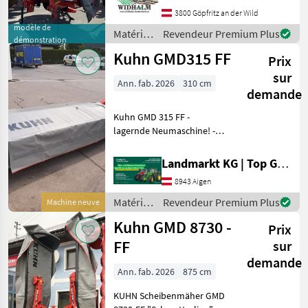
Mähscheiben
3800 Göpfritz an der Wild
unterschiedlich dadurch
modèle de
mehr Durchgang),
Matériels
Revendeur Premium Plus
démonstration
hydraulische Aufla
de
Kuhn GMD315 FF
Prix
fenaison
/ Kuhn
sur
Ann. fab. 2026
310 cm
demande
Kuhn GMD 315 FF -
lagernde Neumaschine! -
Baujahr 2026 - Arbeitsbreite
310cm - Scheibenmähwerk
Landmarkt KG | Top Gebrauchtmaschinen Zentrum
mit 8 Mähscheiben -
8943 Aigen
Klingenschnellwechsel -
Entlastung mit Fede
Matériels
Revendeur Premium Plus
Machine neuve
de
Kuhn GMD 8730 -
Prix
fenaison
/ Kuhn
FF
sur
demande
Ann. fab. 2026
875 cm
KUHN Scheibenmäher GMD