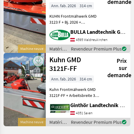
demande
Ann. fab. 2026
314 cm
KUHN Frontmähwerk GMD
3123 F + Bj. 2026 +
Arbeitsbreite 3, 14 m,
BULLA Landtechnik GmbH
Transportbreite 3 Meter +
Optidisc Elite Mähbalken,
4595 Waldneukirchen
wartungsfrei + 7
Matériels
Revendeur Premium Plus
Machine neuve
Mähscheiben + 2
de
Kuhn GMD
Mähscheiben
Prix
fenaison
/ Kuhn
3121F-FF
sur
demande
Ann. fab. 2026
314 cm
Kuhn Frontmähwerk GMD
3121F-FF + Arbeitsbreite 3,
14m + Leitzügiges
Ginthör Landtechnik GmbH
Frontmähwerk + Gewicht
ca. 600kg +
4351 Saxen
Klingenschnellwechsler +
Matériels
Revendeur Premium Plus
Machine neuve
Gelenkwelle + Kuhn
de
Prodectadriv