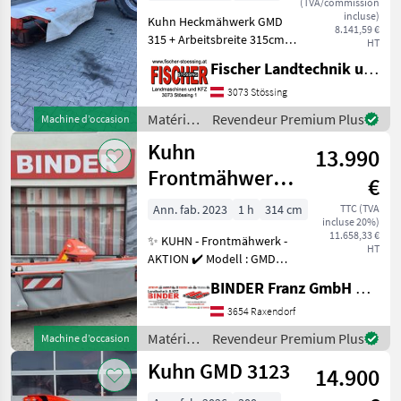
(TVA/commission
incluse)
Kuhn Heckmähwerk GMD
8.141,59 €
315 + Arbeitsbreite 315cm +
HT
Klingenschnellwechseler +
Fischer Landtechnik und Kfz KG
Schwadrad außen + Kuhn
Überlastschutz
3073 Stössing
Prodectadrive +
Matériels
Revendeur Premium Plus
Machine d’occasion
Gelenkwelle + effiziente
de
Kuhn
Entla
13.990
fenaison
/ Kuhn
Frontmähwerk
€
GMD 3121 F - FF
Ann. fab. 2023
1 h
314 cm
TTC (TVA
incluse 20%)
11.658,33 €
✨ KUHN - Frontmähwerk -
HT
AKTION ✔️ Modell : GMD
3121 F - FF ✔️ in
BINDER Franz GmbH & CoKG
serienmäßiger Ausführung
✔️ leichtes Frontmähwerk
3654 Raxendorf
✔️ Eigengewicht nur ~ 620kg
Matériels
Revendeur Premium Plus
Machine d’occasion
✔️ Arbeitsbreite
de
Kuhn GMD 3123
14.900
fenaison
/ Kuhn