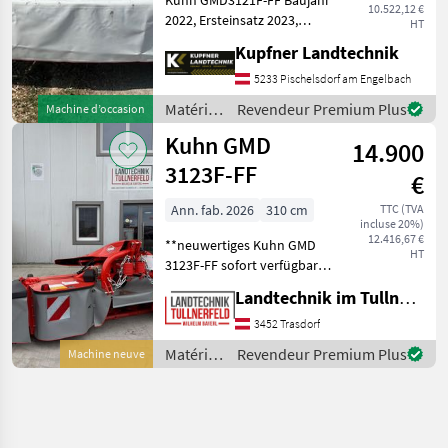
10.522,12 €
2022, Ersteinsatz 2023,
HT
Scheibenmähwerk,
Kupfner Landtechnik
Klingenschnellwechsler,
Gelenkwelle,
5233 Pischelsdorf am Engelbach
Entlastungsfedern,
Matériels
Revendeur Premium Plus
Machine d’occasion
Beleuchtung Maschine wie
de
Kuhn GMD
NEU! Barre
14.900
fenaison
/ Kuhn
3123F-FF
€
Ann. fab. 2026
310 cm
TTC (TVA
incluse 20%)
12.416,67 €
**neuwertiges Kuhn GMD
HT
3123F-FF sofort verfügbar**
+ Arbeitsbreite: 3, 1m +
Landtechnik im Tullnerfeld Wilhelm Bayerl GmbH
Mähbalken: OPTIDISC ELITE
+ Anzahl Mähscheiben mit
3452 Trasdorf
Scheibenschutz-Gleitkufen
Matériels
Revendeur Premium Plus
Machine neuve
aus verg
de
fenaison
/ Kuhn