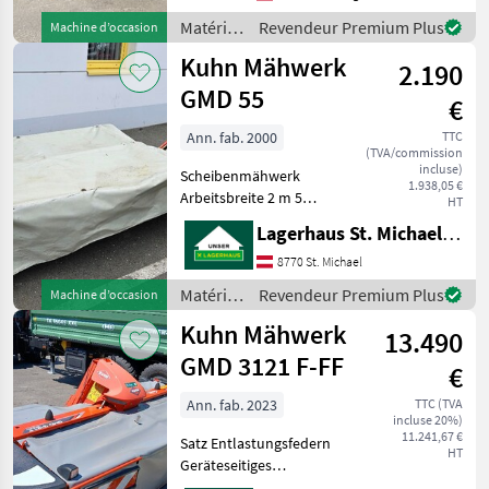
Basculement: Basculement
hydraulique, Faucheuses
Matériels
Revendeur Premium Plus
Machine d’occasion
arrières, Régla
de
Kuhn Mähwerk
2.190
fenaison
/ Kuhn
GMD 55
€
Ann. fab. 2000
TTC
(TVA/commission
incluse)
Scheibenmähwerk
1.938,05 €
Arbeitsbreite 2 m 5
HT
Mähscheiben Hydraulisch
Lagerhaus St. Michael ob Leoben eGen
Hochstellung Um Ihnen
unnötige Wartezeiten oder
8770 St. Michael
Wegstrecken zu ersparen,
Matériels
Revendeur Premium Plus
Machine d’occasion
bitten wir Sie um vorherige
de
Kuhn Mähwerk
K
13.490
fenaison
/ Kuhn
GMD 3121 F-FF
€
Ann. fab. 2023
TTC (TVA
incluse 20%)
11.241,67 €
Satz Entlastungsfedern
HT
Geräteseitiges
Anbaudreieck Um Ihnen