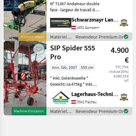
N° 71367 Andaineur double
face - largeur de travail de
6, 8 m - équipé de 2 bras à
Schwarzmayr Landtechnik GmbH - Gampern
13 dents fixes (hauteur de
transport : 3 990 mm) - avec
4851 Gampern
4 doubles dents relevable
Matériels
Revendeur Premium Or
Machine neuve
de
SIP Spider 555
4.900
fenaison /
Krone
Pro
€
Ann. fab. 2007
550 cm
TTC (TVA
incluse 20%)
4.083,33 €
* inkl. Gelenkswelle *
HT
Gewicht: ca.475kg * inkl.
Tastrad * hydraulisch
Lagerhaus-Technik Flachau
klappbar * mech.
Grenzstreueinrichtung Wir
5542 Flachau
bitten telefonisch oder per
Matériels
Revendeur Premium Or
Machine d’occasion
Mail Ihren Besuc
de
fenaison /
SIP