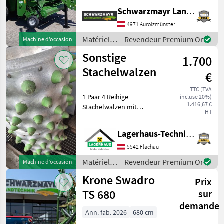
pressées - avec des balles
Schwarzmayr Landtechnik GmbH - Aurolzmünster
de 120 x 70 cm et d'une
longueur comprise entre 1,
4971 Aurolzmünster
0 m et 2, 70 m - avec rotor
Matériels
Revendeur Premium Or
Machine d’occasion
de
de
Sonstige
1.700
fenaison /
Krone
Stachelwalzen
€
TTC (TVA
1 Paar 4 Reihige
incluse 20%)
1.416,67 €
Stachelwalzen mit
HT
Gumminoppen passend zu
Rapid Monta/Varea Wir
Lagerhaus-Technik Flachau
bitten telefonisch oder per
Mail Ihren Besuch
5542 Flachau
bekanntzugeben, um
Matériels
Revendeur Premium Or
Machine d’occasion
ausreichend Zeit
de
Krone Swadro
Prix
fenaison /
Sonstige
TS 680
sur
demande
Ann. fab. 2026
680 cm