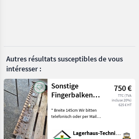
Pöttinger
Krone
Kuhn
Claas
Autres résultats susceptibles de vous
intéresser :
Vicon
Afficher
Sonstige
tous
750 €
les 49
Fingerbalken
TTC (TVA
incluse 20%)
Pfeilschnitt T61
MARKETPLACE
625 € HT
* Breite 145cm Wir bitten
Offres des
Petites
telefonisch oder per Mail
Marketplace
distributeurs
annonces
Ihren Besuch
bekanntzugeben, um
Lagerhaus-Technik Flachau
ausreichend Zeit für die