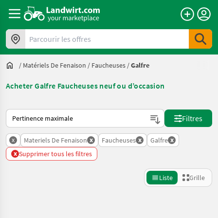
Parcourir les offres
/
Matériels De Fenaison
/
Faucheuses
/
Galfre
Acheter Galfre Faucheuses neuf ou d’occasion
Voici comment les annonces sont triées sur Landwirt.com
Filtres
x
x
x
x
Materiels De Fenaison
Faucheuses
Galfre
x
Supprimer tous les filtres
Liste
Grille