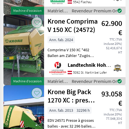
Beratung und eventuell
5542 Flachau
einer Probefahrt für Sie zu
Matériels
Revendeur Premium Or
Machine d’occasion
re
de
Krone Comprima
62.900
fenaison /
Sonstige
V 150 XC (24572)
€
Ann. fab. 2024
TTC (TVA
incluse 20%)
52.416,67 €
Comprima V 150 XC *402
HT
Ballen am Zähler *Zugöse
Obenanhängung
Landtechnik Hohenwarter GmbH
*Schneidwerk mit 17 Messer
*Gelenkwelle *Hydraul.
5092 St. Martin bei Lofer
Bodenabsenkung *E-Achse
Matériels
Revendeur Premium Or
Machine d’occasion
mit 2-Leiter Druckl.-Brems
de
Krone Big Pack
93.058
fenaison /
Krone
1270 XC : presse
€
à balles
Ann. fab. 2013
32296 h
TTC (TVA
incluse 20%)
multiples haute
77.548,33 €
EDV 24571 Presse à grosses
vitesse
HT
balles - avec 32 296 balles