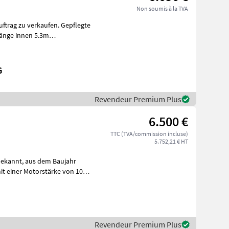
Non soumis à la TVA
ftrag zu verkaufen. Gepflegte
länge innen 5.3m
Holz
G
Revendeur Premium Plus
6.500 €
TTC (TVA/commission incluse)
5.752,21 € HT
Revendeur Premium Plus