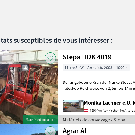
tats susceptibles de vous intéresser :
Stepa HDK 4019
11 ch/8 kW
Ann. fab. 2003
1000 h
Der angebotene Kran der Marke Stepa, Modell HDK 4010, 4fach
Teleskop Reichweite von 2, 5m bis 14m ist ein zuverlässiges
Arbeitsgerät aus dem Baujahr 2003. Mit e
Monika Lachner e.U.
4890 Weißenkirchen im Atterg
Matériels de convoyage / Stepa
Machine d’occasion
Agrar AL