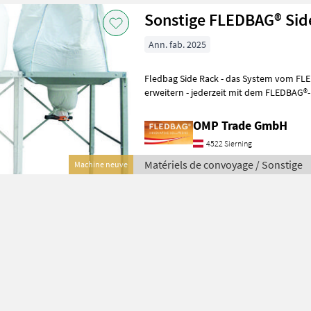
Sonstige FLEDBAG® Sid
Ann. fab. 2025
Fledbag Side Rack - das System vom FL
erweitern - jederzeit mit dem FLEDBAG®
stellen den Big Bag auf das Fledbag Ra
OMP Trade GmbH
4522 Sierning
Matériels de convoyage / Sonstige
Machine neuve