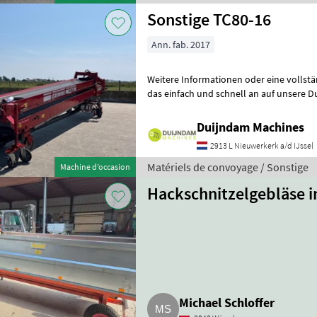
Sonstige TC80-16
Ann. fab. 2017
Weitere Informationen oder eine vollst
das einfach und schnell an auf unsere D
können uns auch anrufen.Alle zu
Duijndam Machines
2913 L Nieuwerkerk a/d IJssel
Matériels de convoyage / Sonstige
Machine d’occasion
Hackschnitzelgebläse i
Michael Schloffer