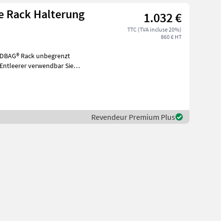
e Rack Halterung
1.032 €
TTC (TVA incluse 20%)
860 € HT
EDBAG® Rack unbegrenzt
-Entleerer verwendbar Sie
Revendeur Premium Plus