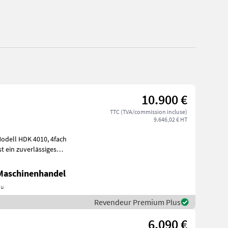
10.900 €
TTC (TVA/commission incluse)
9.646,02 € HT
iner
 Maschinenhandel
au
Revendeur Premium Plus
6.090 €