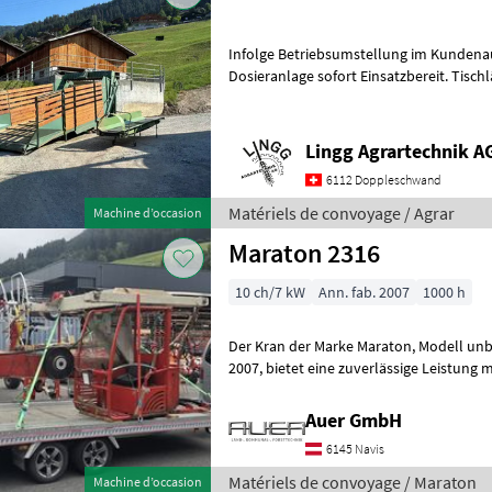
Infolge Betriebsumstellung im Kundenau
Dosieranlage sofort Einsatzbereit. Tisch
Gesamtlänge ohne Deichsel 7m. Neuer 
Lingg Agrartechnik A
6112 Doppleschwand
Matériels de convoyage / Agrar
Machine d’occasion
Maraton 2316
10 ch/7 kW
Ann. fab. 2007
1000 h
Der Kran der Marke Maraton, Modell unbekannt, aus dem Baujahr
2007, bietet eine zuverlässige Leistung mit einer Motorstärke von 10
PS. Mit insgesamt 1000 Betriebsstu
Auer GmbH
6145 Navis
Matériels de convoyage / Maraton
Machine d’occasion