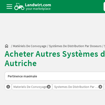
/
Matériels De Convoyage
/
Systèmes De Distribution Par Doseurs
/
Acheter Autres Systèmes d
Autriche
Voici comment les annonces sont triées sur Landwirt.com
x
x
x
Materiels De Convoyage
Systemes De Distribution Par Doseu