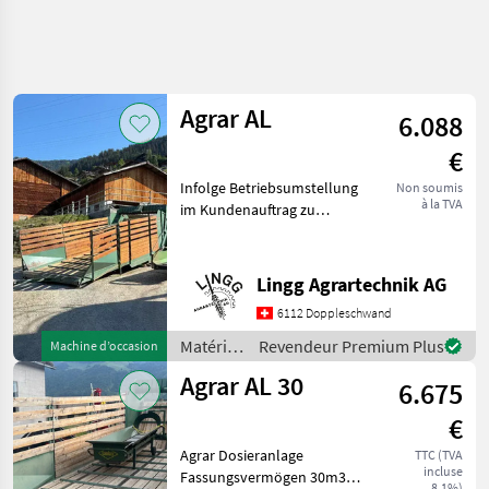
Affiner la
recherche
Agrar AL
6.088
Catégorie
Pays
Filtres
4
€
Afficher
Infolge Betriebsumstellung
Non soumis
CHEMIN
Réinitialiser
2
à la TVA
im Kundenauftrag zu
ACTUEL
résultats
verkaufen. Gepflegte
matériel
Dosieranlage sofort
agricole
Einsatzbereit. Tischlänge
Lingg Agrartechnik AG
Materiels De
innen 5.3m Gesamtlänge
Convoyage
6112 Doppleschwand
ohne Deichsel 7m. Neuer
Systemes De
Holz
Matériels
Revendeur Premium Plus
Machine d’occasion
Distribution
de
Par Doseurs
Agrar AL 30
6.675
convoyage
Agrar
/ Agrar
€
CHOISIR
Agrar Dosieranlage
TTC (TVA
UNE
incluse
Fassungsvermögen 30m3
CATÉGORIE
8,1%)