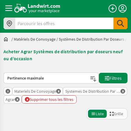
Parcourir les offres
/
Matériels De Convoyage
/
Systèmes De Distribution Par Doseurs
/
A
Acheter Agrar Systèmes de distribution par doseurs neuf
ou d’occasion
Voici comment les annonces sont triées sur Landwirt.com
Filtres
x
x
x
Materiels De Convoyage
Systemes De Distribution Par Doseurs
x
x
Agrar
Supprimer tous les filtres
Liste
Grille