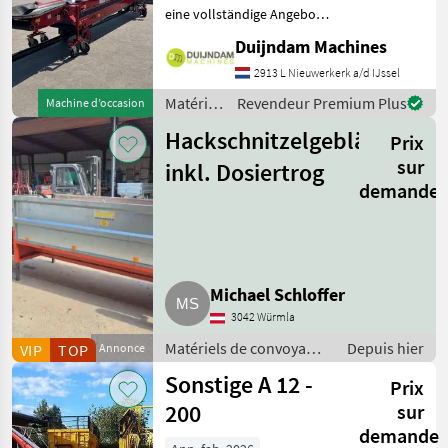
eine vollständige Angebot?
Fragen Sie das einfach und
Duijndam Machines
schnell an auf unsere
Duijndam Machines
2913 L Nieuwerkerk a/d IJssel
Website! Sie können uns
Matériels
Revendeur Premium Plus
Machine d’occasion
auch anrufen.Alle zu
de
Hackschnitzelgebläse
Prix
convoyage
/
sur
inkl. Dosiertrog
Sonstige
demande
Michael Schloffer
3042 Würmla
Matériels de convoyage
Depuis hier
VIP
TOP
Annonce
/ Souffleries
Sonstige A 12 -
Prix
200
sur
demande