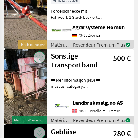
Ann. fab. 2026
Förderschnecke mit
Fahrwerk 1 Stück Lackierte
Stahlausführung - Länge
Agrarsysteme Hornung GmbH & Co. KG
12.30 m – Durchmesser 200
mm - Leistung 50 t
73485 Zöbingen
Matériels
Revendeur Premium Plus
Machine neuve
de
Sonstige
500 €
convoyage
/
Transportband
Sonstige
== Mer informasjon (NO) ==
mascus_category:
othertractoracc Please
provide reference number
Landbrukssalg.no AS
upon request: 7206 See
en.landbrukssalg.no/7206
7080 H Trondheim – Tromsø
for more images Beskri
Matériels
Revendeur Premium Plus
Machine d’occasion
de
Gebläse
280 €
convoyage