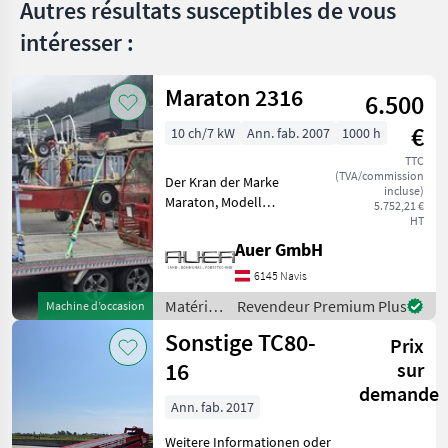
Autres résultats susceptibles de vous
intéresser :
Maraton 2316
6.500
€
10 ch/7 kW
Ann. fab. 2007
1000 h
TTC
(TVA/commission
Der Kran der Marke
incluse)
Maraton, Modell
5.752,21 €
unbekannt, aus dem
HT
Baujahr 2007, bietet eine
Auer GmbH
zuverlässige Leistung mit
6145 Navis
einer Motorstärke von 10
PS. Mit insgesamt 1000
Matériels
Revendeur Premium Plus
Machine d’occasion
Betriebsstu
de
Sonstige TC80-
Prix
convoyage
/
16
sur
Maraton
demande
Ann. fab. 2017
Weitere Informationen oder