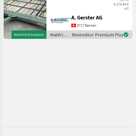
mit Lanker Querförderband
6.174,84 €
Sehr guter Zustand
Agrar
HT
Matériels de convoyage
A. Gerster AG
Systèmes de distribution
Gassner
8717 Benken
par doseurs
Matériels
Revendeur Premium Plus
Machine d’occasion
MARKETPLACE
de
convoyage
Offres des
Petites
Marketplace
/ Agrar
distributeurs
annonces