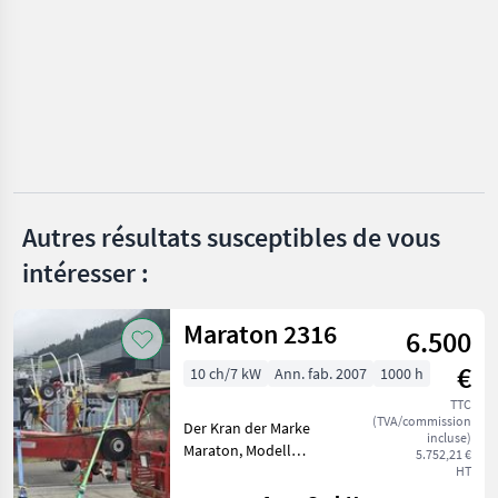
Gassner
Agrar
MARKETPLACE
Offres des
Petites
Marketplace
distributeurs
annonces
Autres résultats susceptibles de vous
intéresser :
Maraton 2316
6.500
€
10 ch/7 kW
Ann. fab. 2007
1000 h
TTC
(TVA/commission
Der Kran der Marke
incluse)
Maraton, Modell
5.752,21 €
unbekannt, aus dem
HT
Baujahr 2007, bietet eine