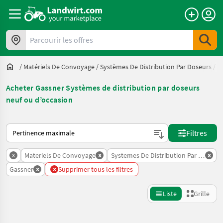
Parcourir les offres
/
Matériels De Convoyage
/
Systèmes De Distribution Par Doseurs
/
G
Acheter Gassner Systèmes de distribution par doseurs
neuf ou d’occasion
Voici comment les annonces sont triées sur Landwirt.com
Filtres
x
x
x
Materiels De Convoyage
Systemes De Distribution Par Doseurs
x
x
Gassner
Supprimer tous les filtres
Liste
Grille