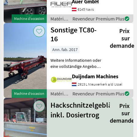
Auer GmbH
zuverlässige Leistung mit
6145 Navis
einer Motorstärke von 10
PS. Mit insgesamt 1000
Matériels
Revendeur Premium Plus
Machine d’occasion
Betriebsstu
de
Sonstige TC80-
Prix
convoyage
/
16
sur
Maraton
demande
Ann. fab. 2017
Weitere Informationen oder
eine vollständige Angebot?
Fragen Sie das einfach und
Duijndam Machines
schnell an auf unsere
Duijndam Machines
2913 L Nieuwerkerk a/d IJssel
Website! Sie können uns
Matériels
Revendeur Premium Plus
Machine d’occasion
auch anrufen.Alle zu
de
Hackschnitzelgebläse
Prix
convoyage
/
sur
inkl. Dosiertrog
Sonstige
demande