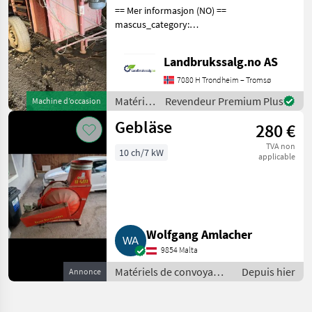
== Mer informasjon (NO) ==
mascus_category:
othertractoracc Please
provide reference number
Landbrukssalg.no AS
upon request: 7206 See
en.landbrukssalg.no/7206
7080 H Trondheim – Tromsø
for more images Beskri
Matériels
Revendeur Premium Plus
Machine d’occasion
de
Gebläse
280 €
convoyage
/
TVA non
10 ch/7 kW
Sonstige
applicable
Wolfgang Amlacher
9854 Malta
Matériels de convoyage
Depuis hier
Annonce
/ Souffleries