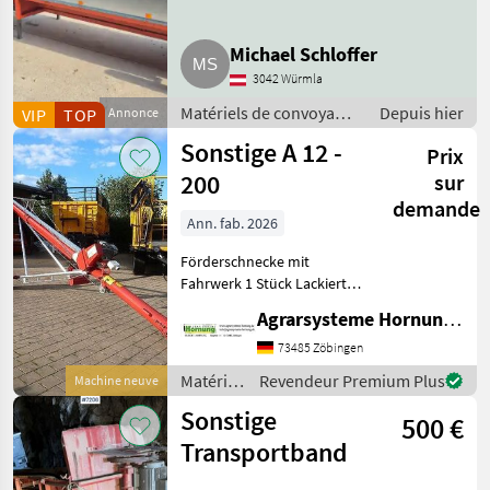
Michael Schloffer
3042 Würmla
Matériels de convoyage
Depuis hier
VIP
TOP
Annonce
/ Souffleries
Sonstige A 12 -
Prix
200
sur
demande
Ann. fab. 2026
Förderschnecke mit
Fahrwerk 1 Stück Lackierte
Stahlausführung - Länge
Agrarsysteme Hornung GmbH & Co. KG
12.30 m – Durchmesser 200
mm - Leistung 50 t
73485 Zöbingen
Matériels
Revendeur Premium Plus
Machine neuve
de
Sonstige
500 €
convoyage
/
Transportband
Sonstige