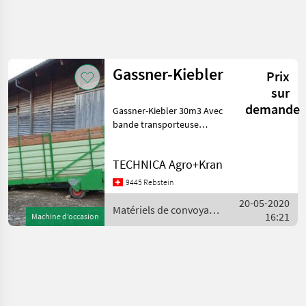
Affiner la
recherche
Gassner-Kiebler
Prix
Catégorie
Pays
Filtres
4
sur
demande
Gassner-Kiebler 30m3 Avec
Afficher
CHEMIN
bande transporteuse
Réinitialiser
1
ACTUEL
transversale, arrêt -
résultats
automatique Matériels de
matériel
TECHNICA Agro+Kran
agricole
convoyage Systèmes de
distribution par doseurs
Materiels De
9445 Rebstein
Convoyage
20-05-2020
Matériels de convoyage
Systemes De
16:21
Machine d’occasion
Distribution
/ Gassner
Par Doseurs
Gassner
CHOISIR
UNE
CATÉGORIE