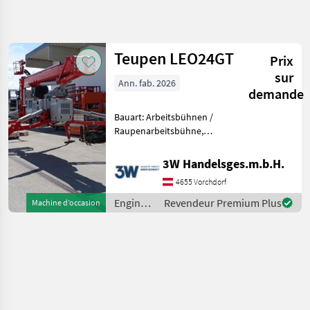
Affiner la
recherche
Teupen LEO24GT
Prix
Catégorie
Pays
Filtres
4
sur
Ann. fab. 2026
demande
Afficher
CHEMIN
Réinitialiser
1
Bauart: Arbeitsbühnen /
ACTUEL
résultats
Raupenarbeitsbühne,
matériel de
Tragkraft: 250kg, Bauhöhe:
construction
1990mm, Beschreibung:
3W Handelsges.m.b.H.
Engins De
FAHRWERK • Kraftvolles
Chantier
4655 Vorchdorf
Kettenfahrwerk mit
Rampes
hydraulischem
Engins
Revendeur Premium Plus
Machine d’occasion
Hydrauliques
Bremssystem • P
de
Teupen
chantier
/
CHOISIR
Teupen
UNE
CATÉGORIE
Teupen