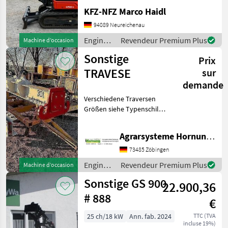
mit HS03,
KFZ-NFZ Marco Haidl
Grabenräumlöffel, Ketten
94089 Neureichenau
90% Engins de chantier
Mini-pelles
Engins
Revendeur Premium Plus
Machine d’occasion
de
Sonstige
Prix
chantier
/ Kubota
TRAVESE
sur
demande
Verschiedene Traversen
Größen siehe Typenschild
Preis auf Anfrage per e mail
danke Engins de chantier
Agrarsysteme Hornung GmbH & Co. KG
Autres matériels de
chantier
73485 Zöbingen
Engins
Revendeur Premium Plus
Machine d’occasion
de
Sonstige GS 900
22.900,36
chantier
/
# 888
€
Sonstige
25 ch/18 kW
Ann. fab. 2024
TTC (TVA
incluse 19%)