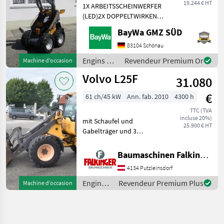
19.244 € HT
1X ARBEITSSCHEINWERFER
(LED)2X DOPPELTWIRKEND
MECHANISCHGEGENGEWICHT
BayWa GMZ SÜD
UNTER DER TRITTGIANT
COMPACT
83104 Schönau
WERKZEUGAUFNAHMEMotor-
Engins de
Revendeur Premium Or
Machine d’occasion
Moderner Kubota
chantier /
Volvo L25F
Dreizylinderdieselmotor,
31.080
Sonstige
Typ
€
61 ch/45 kW
Ann. fab. 2010
4300 h
TTC (TVA
incluse 20%)
mit Schaufel und
25.900 € HT
Gabelträger und 3
hydraulischen Steuerkreis!!
Betriebsgewicht: 5200kg
Baumaschinen Falkinger
Reifen 70% Der Volvo L25F
4134 Putzleinsdorf
ist in einem guten
Zustand!! BAUMASCHINEN
Engins
Revendeur Premium Plus
Machine d’occasion
FALKIN
de
chantier
/ Volvo