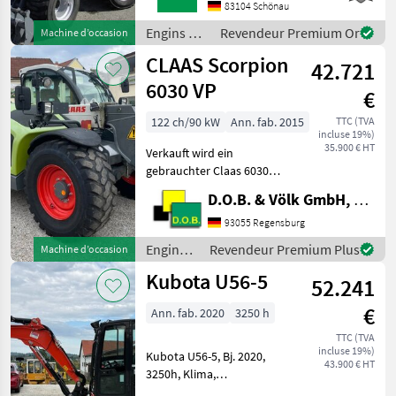
HECKGEWICHTSPLATTE 62
83104 Schönau
KG1X
Engins de
Revendeur Premium Or
Machine d’occasion
HYDRAULIKKREISLAUF
chantier /
CLAAS Scorpion
DPPPEL31X15.50-15
42.721
Sonstige
SKIDDATENBESCHEINIGUNG
6030 VP
€
BRD 20 KMDRUCKFREIER
122 ch/90 kW
Ann. fab. 2015
TTC (TVA
incluse 19%)
35.900 € HT
Verkauft wird ein
gebrauchter Claas 6030
Varipower Teleskoplader -
D.O.B. & Völk GmbH, Filiale Regensburg
Kramer
Schnellwechselplatte
93055 Regensburg
hydraulisch - Handgas mit
Engins
Revendeur Premium Plus
Machine d’occasion
Langsamfahreinrichtung -
de
Kubota U56-5
Motorvorwärmung ü
52.241
chantier
/ Claas
€
Ann. fab. 2020
3250 h
TTC (TVA
incluse 19%)
Kubota U56-5, Bj. 2020,
43.900 € HT
3250h, Klima,
Kombihydraulik, Powertilt