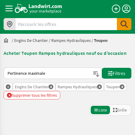
Parcourir les offres
/
Engins De Chantier
/
Rampes Hydrauliques
/
Teupen
Acheter Teupen Rampes hydrauliques neuf ou d’occasion
Voici comment les annonces sont triées sur Landwirt.com
Filtres
x
x
x
x
Engins De Chantier
Rampes Hydrauliques
Teupen
x
Supprimer tous les filtres
Liste
Grille