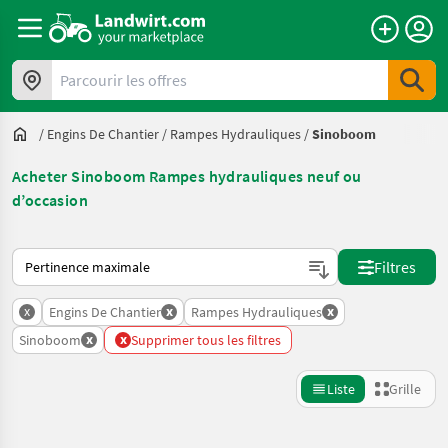
Parcourir les offres
/
Engins De Chantier
/
Rampes Hydrauliques
/
Sinoboom
Acheter Sinoboom Rampes hydrauliques neuf ou
d’occasion
Voici comment les annonces sont triées sur Landwirt.com
Filtres
x
x
x
Engins De Chantier
Rampes Hydrauliques
x
x
Sinoboom
Supprimer tous les filtres
Liste
Grille