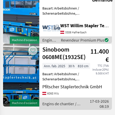
Bauart: Arbeitsbühnen /
Scherenarbeitsbühne,
Tragkraft: 250kg, Bauhöhe:
1960mm, Engins de
WST Willim Stapler Technik GmbH
chantier Rampes
3386 Hafnerbach
hydrauliques
Engins
Revendeur Premium Plus
Machine d’occasion
de
Sinoboom
11.400
chantier
/
0608ME(1932SE)
€
Sinoboom
Ann. fab. 2025
30 h
810 cm
TTC (TVA
incluse 20%)
9.500 € HT
Bauart: Arbeitsbühnen /
Scherenarbeitsbühne,
Tragkraft: 230kg, Bauhöhe:
Pfitscher Staplertechnik GmbH
2140mm, Batterie: Bj. 2025
6068 Mils
24V 225Ah , Bereifung
vorne: Non Marking Einfach
17-03-2026
Machine d’occasion
Engins de chantier /
, Bereifung hinte
08:19
Sinoboom