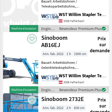
Bauart: Arbeitsbühnen /
Sinoboom
Teleskoparbeitsbühne,
Tragkraft: 454kg, Bauhöhe:
WST Willim Stapler Technik GmbH
Genie
2790mm, Engins de
chantier Rampes
3386 Hafnerbach
Manitou
hydrauliques
Engins
Revendeur Premium Plus
Machine d’occasion
de
Sinoboom
JLG
Prix
chantier
/
AB16EJ
sur
Sinoboom
Snorkel
demande
Ann. fab. 2022
1 h
1900 cm
Haulotte
Bauart: Arbeitsbühnen /
Gelenkteleskopbühne,
Afficher
Tragkraft: 230kg, Bauhöhe:
tous
WST Willim Stapler Technik GmbH
2000mm, Engins de
les 20
chantier Rampes
3386 Hafnerbach
hydrauliques
MARKETPLACE
Engins
Revendeur Premium Plus
Machine d’occasion
de
Sinoboom 2732E
Offres des
Petites
Prix
chantier
Marketplace
distributeurs
annonces
/
sur
Ann. fab. 2022
2 h
830 cm
Sinoboom
demande