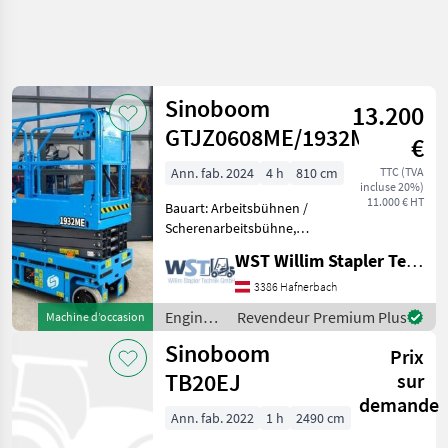
Affiner la
recherche
Sinoboom
13.200
Catégorie
Pays
Filtres
4
GTJZ0608ME/1932ME
€
Afficher
Ann. fab. 2024
4 h
810 cm
TTC (TVA
CHEMIN
Réinitialiser
5
incluse 20%)
ACTUEL
11.000 € HT
résultats
Bauart: Arbeitsbühnen /
matériel de
Scherenarbeitsbühne,
construction
Tragkraft: 230kg, Bauhöhe:
WST Willim Stapler Technik GmbH
Engins De
1880mm, Engins de
Chantier
chantier Rampes
3386 Hafnerbach
hydrauliques
Rampes
Engins
Revendeur Premium Plus
Machine d’occasion
Hydrauliques
de
Sinoboom
Sinoboom
Prix
chantier
/
TB20EJ
sur
CHOISIR
Sinoboom
demande
UNE
Ann. fab. 2022
1 h
2490 cm
CATÉGORIE