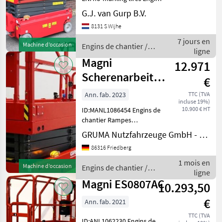
de chantier Rampes
G.J. van Gurp B.V.
Genie
hydrauliques
8131 S Wijhe
Manitou
7 jours en
Machine d’occasion
Engins de chantier /
ligne
Magni
Magni
JLG
12.971
Scherenarbeitsbühne
€
Snorkel
ES0807AC
Ann. fab. 2023
TTC (TVA
incluse 19%)
Haulotte
10.900 € HT
ID:MANL1086454 Engins de
chantier Rampes
Afficher
hydrauliques
GRUMA Nutzfahrzeuge GmbH - Staplertechnik
tous
les 19
86316 Friedberg
1 mois en
MODÈLE
Machine d’occasion
Engins de chantier /
ligne
Magni
Magni ES0807AC
10.293,50
€
Ann. fab. 2021
ES0607DC
(5.60m)
TTC (TVA
ID:ANL1062230 Engins de