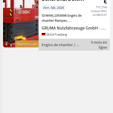
€
ES1008AC+
Ann. fab. 2026
TTC (TVA
incluse 19%)
13.950 € HT
ID:MANL1093698 Engins de
chantier Rampes
hydrauliques
GRUMA Nutzfahrzeuge GmbH - Staplertechnik
86316 Friedberg
3 mois en
Machine neuve
Engins de chantier /
ligne
Magni