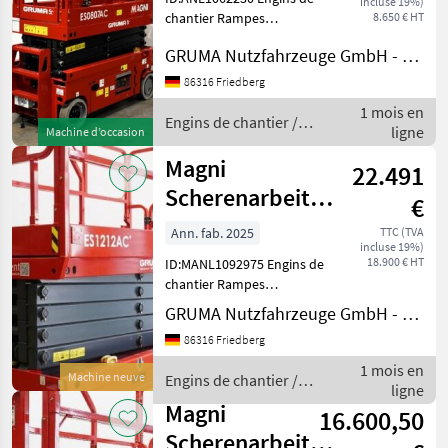
incluse 19%)
chantier Rampes
8.650 € HT
MARKETPLACE
hydrauliques
GRUMA Nutzfahrzeuge GmbH - Staplertechnik
Offres des
Petites
Marketplace
distributeurs
annonces
86316 Friedberg
1 mois en
Engins de chantier /
ligne
Machine d’occasion
Magni
Magni
22.491
Scherenarbeitsbühne
€
ES1212E
Ann. fab. 2025
TTC (TVA
incluse 19%)
18.900 € HT
ID:MANL1092975 Engins de
chantier Rampes
hydrauliques
GRUMA Nutzfahrzeuge GmbH - Staplertechnik
86316 Friedberg
1 mois en
Machine neuve
Engins de chantier /
ligne
Magni
Magni
16.600,50
Scherenarbeitsbühne