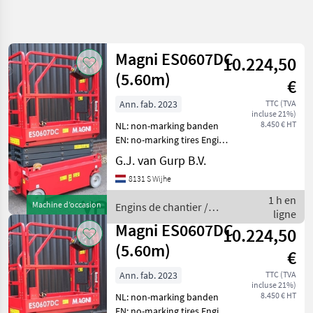
Affiner la
recherche
Magni ES0607DC
10.224,50
Catégorie
Pays
Filtres
4
(5.60m)
€
Afficher
Ann. fab. 2023
TTC (TVA
CHEMIN
Réinitialiser
6
incluse 21%)
ACTUEL
8.450 € HT
NL: non-marking banden
résultats
matériel de
EN: no-marking tires Engins
construction
de chantier Rampes
G.J. van Gurp B.V.
hydrauliques
Engins De
8131 S Wijhe
Chantier
Rampes
1 h en
Machine d’occasion
Engins de chantier /
Hydrauliques
ligne
Magni
Magni ES0607DC
Magni
10.224,50
(5.60m)
€
CHOISIR
UNE
Ann. fab. 2023
TTC (TVA
CATÉGORIE
incluse 21%)
8.450 € HT
NL: non-marking banden
Magni
EN: no-marking tires Engins