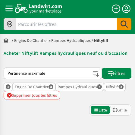
Parcourir les offres
/
Engins De Chantier
/
Rampes Hydrauliques
/
Niftylift
Acheter Niftylift Rampes hydrauliques neuf ou d’occasion
Voici comment les annonces sont triées sur Landwirt.com
Filtres
x
x
x
x
Engins De Chantier
Rampes Hydrauliques
Niftylift
x
Supprimer tous les filtres
Liste
Grille