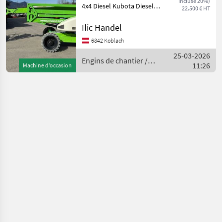
incluse 20%)
4x4 Diesel Kubota Diesel
22.500 € HT
Motor Baujahr 2015
Stunden 2410 h Zustand
Ilic Handel
Technisch wie Optisch sehr
6842 Koblach
Gut Sofort Einsatsbereit
25-03-2026
Arbeitszeit
Engins de chantier /
11:26
Machine d’occasion
Niftylift