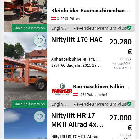
chantier Rampes
hydrauliques
Kleinheider Baumaschinenhandel GmbH.
Genie
3100 St. Pölten
Manitou
Engins
Revendeur Premium Plus
Machine d’occasion
de
Niftylift 170 HAC
JLG
20.280
chantier
/ Niftylift
€
Snorkel
Anhängerbühne NIFTYLIFT
TTC (TVA
incluse 20%)
170HAC Baujahr: 2015 17
Haulotte
16.900 € HT
Meter Arbeitshöhe
Elektroantrieb mit Batterie!
Afficher
Ladegerät integriert!
tous
Baumaschinen Falkinger
Teleskoparm Gelenkarm
les 19
4134 Putzleinsdorf
österreichische Str
MARKETPLACE
Engins
Revendeur Premium Plus
Machine d’occasion
de
Niftylift HR 17
Offres des
Petites
27.000
chantier
Marketplace
distributeurs
annonces
/ Niftylift
MK II Allrad 4x4
€
Diesel
TTC (TVA
NiftyLift HR 17 MK II Allrad