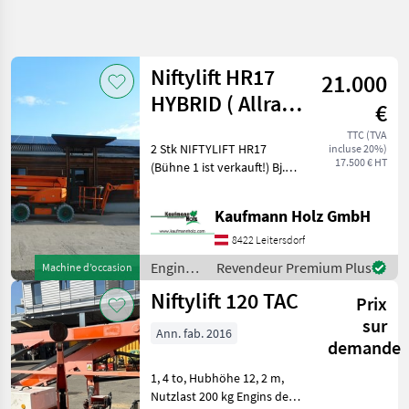
Affiner la
recherche
Niftylift HR17
21.000
Catégorie
Pays
Filtres
4
HYBRID ( Allrad )
€
Batterie NEU!
Afficher
TTC (TVA
CHEMIN
2 Stk NIFTYLIFT HR17
Réinitialiser
4
incluse 20%)
ACTUEL
17.500 € HT
(Bühne 1 ist verkauft!) Bj.
résultats
matériel de
2012 ( Batterie aus Bj. 2026 )
construction
1.400 Stunden HYBRID (
Kaufmann Holz GmbH
Engins De
Batteriebetrieb + Kubota
Chantier
Dieselmotor ) nur 4.950 K
8422 Leitersdorf
Rampes
Engins
Revendeur Premium Plus
Machine d’occasion
Hydrauliques
de
Niftylift 120 TAC
Niftylift
Prix
chantier
/ Niftylift
sur
Ann. fab. 2016
CHOISIR
demande
UNE
CATÉGORIE
1, 4 to, Hubhöhe 12, 2 m,
Nutzlast 200 kg Engins de
Niftylift