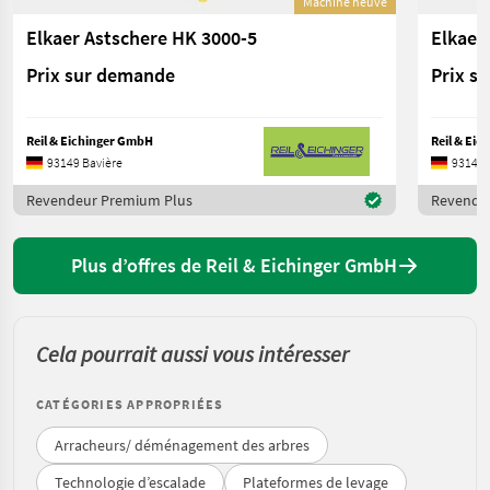
Machine neuve
Elkaer Astschere HK 3000-5
Elkaer
Prix sur demande
Prix s
Reil & Eichinger GmbH
Reil & Ei
93149 Bavière
93149 
Revendeur Premium Plus
Revende
Plus d’offres de Reil & Eichinger GmbH
Cela pourrait aussi vous intéresser
CATÉGORIES APPROPRIÉES
Arracheurs/ déménagement des arbres
Technologie d’escalade
Plateformes de levage