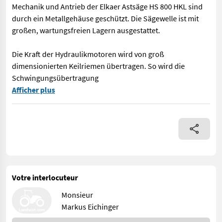
Mechanik und Antrieb der Elkaer Astsäge HS 800 HKL sind
durch ein Metallgehäuse geschützt. Die Sägewelle ist mit
großen, wartungsfreien Lagern ausgestattet.
Die Kraft der Hydraulikmotoren wird von groß
dimensionierten Keilriemen übertragen. So wird die
Schwingungsübertragung
> Solide, kräftig und sauberer Schnitt > schneidet Äste bis 2
Afficher plus
Votre interlocuteur
Monsieur
Markus Eichinger