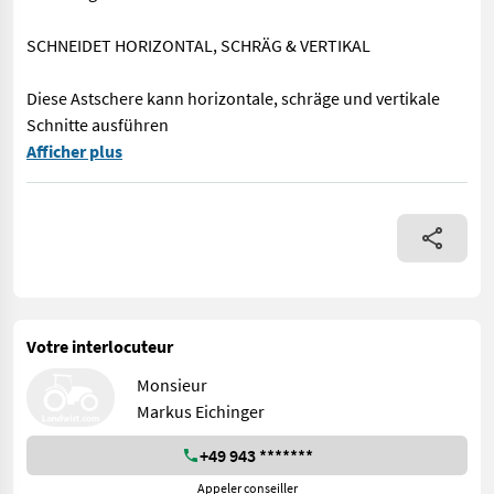
SCHNEIDET HORIZONTAL, SCHRÄG & VERTIKAL
Diese Astschere kann horizontale, schräge und vertikale
Schnitte ausführen
> Geringes Eigengewicht von 100 kg > Nur geringer Ölfluss not
Afficher plus
Votre interlocuteur
Monsieur
Markus Eichinger
+49 943 *******
Appeler conseiller