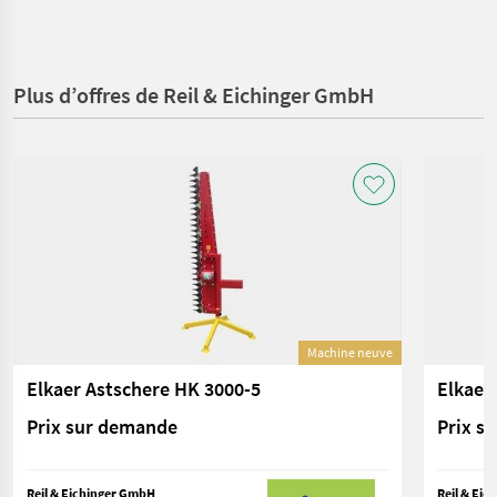
Plus d’offres de Reil & Eichinger GmbH
Machine neuve
Elkaer Astschere HK 3000-5
Elkaer
Prix sur demande
Prix s
Reil & Eichinger GmbH
Reil & Ei