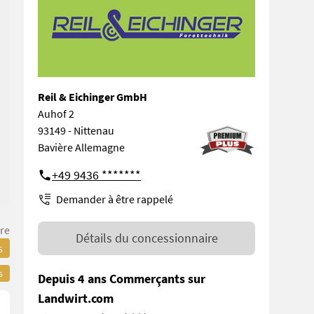
Reil & Eichinger GmbH
Auhof 2
93149 - Nittenau
Bavière Allemagne
+49 9436 *******
Demander à être rappelé
re
Détails du concessionnaire
s
s
Depuis 4 ans Commerçants sur
Landwirt.com