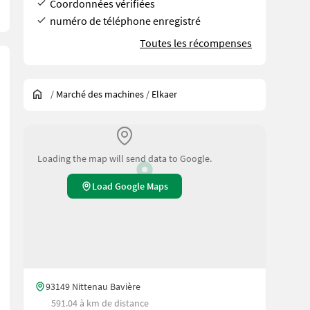
Coordonnées vérifiées
numéro de téléphone enregistré
Toutes les récompenses
/
Marché des machines
/
Elkaer
Loading the map will send data to Google.
Load Google Maps
93149 Nittenau Bavière
591.04 à km de distance