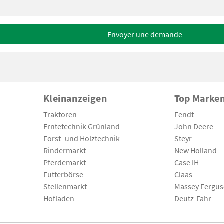
Envoyer une demande
Kleinanzeigen
Top Marke
Traktoren
Fendt
Erntetechnik Grünland
John Deere
Forst- und Holztechnik
Steyr
Rindermarkt
New Holland
Pferdemarkt
Case IH
Futterbörse
Claas
Stellenmarkt
Massey Fergu
Hofladen
Deutz-Fahr