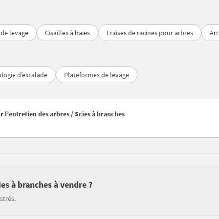
 de levage
Cisailles à haies
Fraises de racines pour arbres
Ar
logie d’escalade
Plateformes de levage
r l’entretien des arbres / Scies à branches
ies à branches à vendre ?
strés.