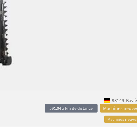
93149
Baviè
Machines neuve
591.04 à km de distance
Machines neuve