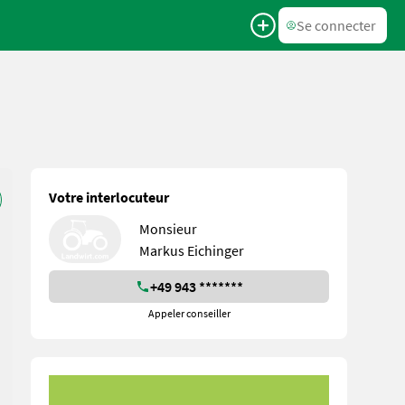
Se connecter
Votre interlocuteur
Monsieur
Markus Eichinger
+49 943 *******
Appeler conseiller