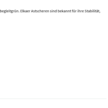
gleitgrün. Elkaer Astscheren sind bekannt für ihre Stabilität,
s nötig (l/min) > arbeitet sauber, ohne umherfliegende Teile wie