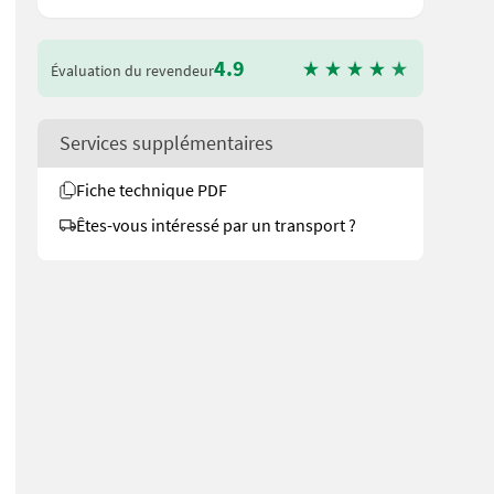
4.9
Évaluation du revendeur
Services supplémentaires
Fiche technique PDF
Êtes-vous intéressé par un transport ?
 Aststücke oder Sägespäne > kann Äste von einer Dicke bis 30 Mill