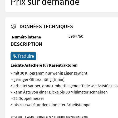
Prix sur demande
DONNÉES TECHNIQUES
5964750
Numéro interne
DESCRIPTION
Traduire
Leichte Astschere für Rasentraktoren
> mit 30 Kilogramm nur wenig Eigengewicht
> geringer Ölfluss nötig (l/min)
> arbeitet sauber, ohne umherfliegende Teile wie Aststücke
> kann Äste von einer Dicke bis 30 Millimeter schneiden
> 22 Doppelmesser
> bis zu zwei Stundenkilometer Arbeitstempo
STABIL, LANGLEBIG & SAUBERE ERGEBNISSE