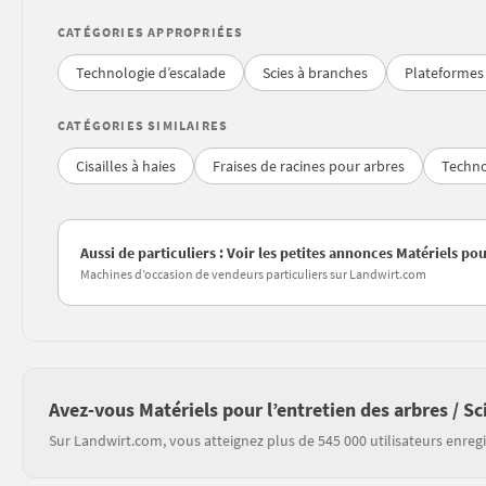
CATÉGORIES APPROPRIÉES
Technologie d’escalade
Scies à branches
Plateformes
CATÉGORIES SIMILAIRES
Cisailles à haies
Fraises de racines pour arbres
Techno
Aussi de particuliers : Voir les petites annonces Matériels pou
Machines d’occasion de vendeurs particuliers sur Landwirt.com
Avez-vous Matériels pour l’entretien des arbres / Sc
Sur Landwirt.com, vous atteignez plus de 545 000 utilisateurs enregi