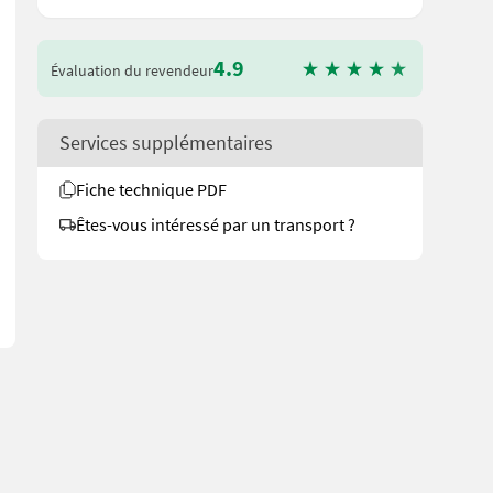
4.9
Évaluation du revendeur
Services supplémentaires
icke sägen > Arbeitsbreite 3,80 Metern für besonders effektives Ar
Fiche technique PDF
Êtes-vous intéressé par un transport ?