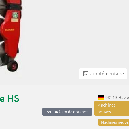
supplémentaire
ge HS
93149
Baviè
Machines
neuves
591.04 à km de distance
Machines neuve