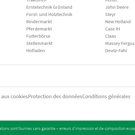
Erntetechnik Grünland
John Deere
Forst- und Holztechnik
Steyr
Rindermarkt
New Holland
Pferdemarkt
Case IH
Futterbörse
Claas
Stellenmarkt
Massey Fergu
Hofladen
Deutz-Fahr
s aux cookies
Protection des données
Conditions générales
tions sont fournies sans garantie – erreurs d’impression et de composition exc