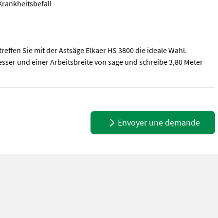
Krankheitsbefall
reffen Sie mit der Astsäge Elkaer HS 3800 die ideale Wahl.
sser und einer Arbeitsbreite von sage und schreibe 3,80 Meter
 > zum Anbau an Schlepper > kann Äste von bis zu 25 Zentimetern D
Envoyer une demande