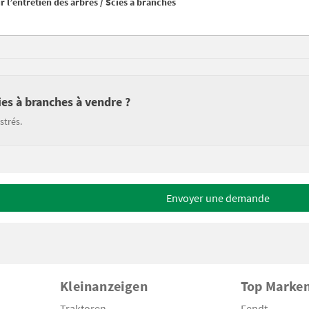
r l’entretien des arbres / Scies à branches
ies à branches à vendre ?
strés.
Envoyer une demande
Kleinanzeigen
Top Marke
Traktoren
Fendt