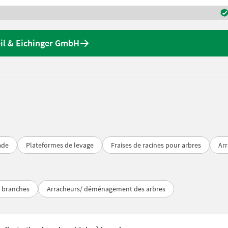
eil & Eichinger GmbH
ade
Plateformes de levage
Fraises de racines pour arbres
Ar
à branches
Arracheurs/ déménagement des arbres