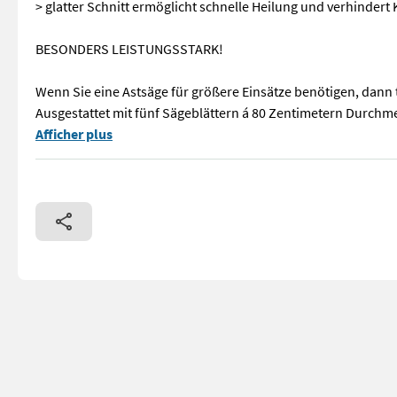
> glatter Schnitt ermöglicht schnelle Heilung und verhindert 
BESONDERS LEISTUNGSSTARK!
Wenn Sie eine Astsäge für größere Einsätze benötigen, dann t
Ausgestattet mit fünf Sägeblättern á 80 Zentimetern Durchme
> 5 versetzte Sägeblätter mit je 80 Zentimetern Durchmesser
Afficher plus