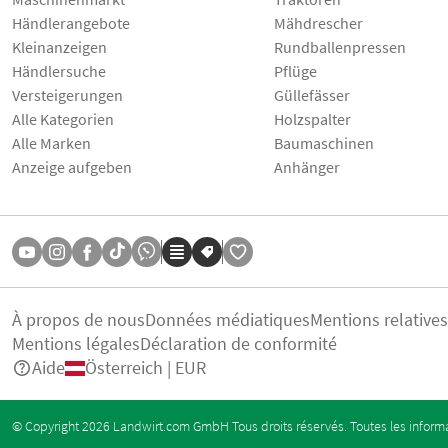
Händlerangebote
Mähdrescher
Kleinanzeigen
Rundballenpressen
Händlersuche
Pflüge
Versteigerungen
Güllefässer
Alle Kategorien
Holzspalter
Alle Marken
Baumaschinen
Anzeige aufgeben
Anhänger
À propos de nous
Données médiatiques
Mentions relative
Mentions légales
Déclaration de conformité
Aide
Österreich | EUR
© Copyright 2026 Landwirt.com GmbH Tous droits réservés. Toutes les informa