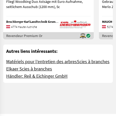
Fliegl Woodking Duo Astsäge mit Euro-Aufnahme,
Gebraucht
seitlichem Ausschub (1200 mm), Sc
Deschberger Karl Landtechnik GesmbH & Co KG
MAUCH Ges
4774 Haute-Autriche
5274 H
Revendeur Premium Or
Revende
Autres liens intéressants:
Matériels pour l’entretien des arbres
Scies à branches
Elkaer Scies à branches
Händler: Reil & Eichinger GmbH