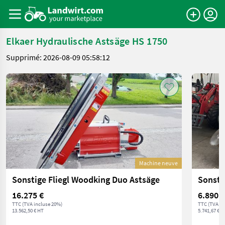
Elkaer Hydraulische Astsäge HS 1750
Supprimé: 2026-08-09 05:58:12
Machine neuve
Sonstige Fliegl Woodking Duo Astsäge
Sonsti
16.275 €
6.890 €
TTC (TVA incluse 20%)
TTC (TVA in
13.562,50 € HT
5.741,67 € H