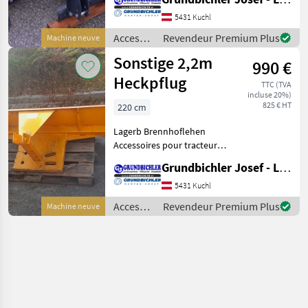
Accessoires pour tracteurs
Chasses-neige
5431 Kuchl
Accessoires
Revendeur Premium Plus
Machine neuve
pour
Sonstige 2,2m
990 €
tracteurs
/
Heckpflug
TTC (TVA
Sonstige
incluse 20%)
825 € HT
220 cm
Lagerb Brennhoflehen
Accessoires pour tracteurs
Chasses-neige
Grundbichler Josef - Landmaschinen
5431 Kuchl
Accessoires
Revendeur Premium Plus
Machine neuve
pour
tracteurs
/
Sonstige