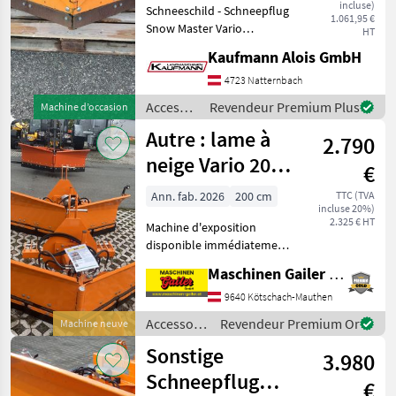
incluse)
Schneeschild - Schneepflug
1.061,95 €
Snow Master Vario
HT
Wiedenmann, Arbeitsbreite:
Kaufmann Alois GmbH
1350 mm, hydraulisch
links/rechts/ V-Schwenkbar
4723 Natternbach
, Dreiecksanbau (KAT 1 ),
Accessoires
Revendeur Premium Plus
Machine d’occasion
Stahlschürflei
pour
Autre : lame à
2.790
tracteurs
/
neige Vario 200 –
€
Sonstige
version légère
Ann. fab. 2026
200 cm
TTC (TVA
incluse 20%)
2.325 € HT
Machine d'exposition
disponible immédiatement
! Lame à neige Vario 200 cm,
Maschinen Gailer GmbH
modèle léger idéal pour les
petits tracteurs. * Largeur
9640 Kötschach-Mauthen
de la lame : 200 cm *
Accessoires
Revendeur Premium Or
Machine neuve
Utilisable c
pour
Sonstige
3.980
tracteurs /
Sonstige
Schneepflug
€