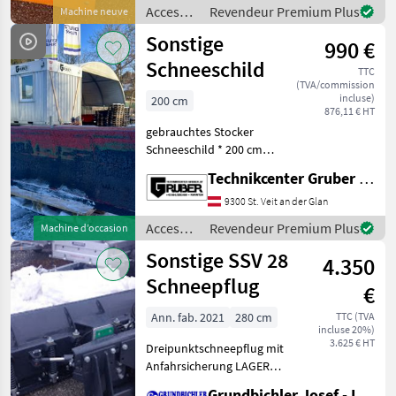
kommunal Dreieck Anbau,
Accessoires
Revendeur Premium Plus
Machine neuve
Kunststoffschürfleiste,
pour
Sonstige
990 €
tracteurs
/
Schneeschild
TTC
Sonstige
(TVA/commission
incluse)
200 cm
876,11 € HT
gebrauchtes Stocker
Schneeschild * 200 cm
Breite * Kat. 1 + 2 *
Technikcenter Gruber GmbH
mechanische
Seitenverstellung * wenig
9300 St. Veit an der Glan
gebraucht * sofort
Accessoires
Revendeur Premium Plus
Machine d’occasion
einsatzbereit Jederzeit zu
pour
Sonstige SSV 28
besichtigen
4.350
tracteurs
/
Schneepflug
€
Sonstige
Ann. fab. 2021
280 cm
TTC (TVA
incluse 20%)
3.625 € HT
Dreipunktschneepflug mit
Anfahrsicherung LAGER
kUCHL BRENNHOFLEHEN
Grundbichler Josef - Landmaschinen