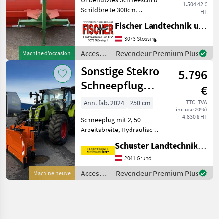
1.504,42 €
Schildbreite 300cm
HT
Schildhöhe 80 cm mit
Fischer Landtechnik und Kfz KG
Schleifkufen Mechanische
Schrägstellung Kommen sie
3073 Stössing
vorbei das Team der Firma
Accessoires
Revendeur Premium Plus
Machine d’occasion
Fischer zeigt Ih
pour
Sonstige Stekro
5.796
tracteurs
/
Schneepflug
€
Sonstige
Vario
Ann. fab. 2024
250 cm
TTC (TVA
incluse 20%)
4.830 € HT
Schneeplug mit 2, 50
Arbeitsbreite, Hydraulische
Umschaltventil nach links
Schuster Landtechnik Grund
und rechts sowie V nur ein
DW Steuergerät notwendig.
2041 Grund
Tiefenführungsräder,
Accessoires
Revendeur Premium Plus
Machine neuve
Beleuchtung, Anfa
pour
tracteurs
/
Sonstige