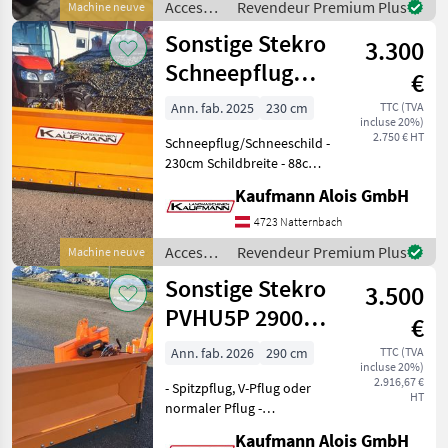
Accessoires
Revendeur Premium Plus
Machine neuve
Anbaukategorie Dreipu
pour
Sonstige Stekro
3.300
tracteurs
/
Schneepflug
€
Sonstige
hydraulisch
Ann. fab. 2025
230 cm
TTC (TVA
incluse 20%)
2,3m
2.750 € HT
Schneepflug/Schneeschild -
230cm Schildbreite - 88cm
Schildhöhe -
Kaufmann Alois GmbH
Kunststoffschürfleiste -
hydraulische
4723 Natternbach
Lenkwinkelverstellung
Accessoires
Revendeur Premium Plus
Machine neuve
links/rechts -
pour
Sonstige Stekro
Dreipunktanbau - E
3.500
tracteurs
/
PVHU5P 2900
€
Sonstige
VARIO
Ann. fab. 2026
290 cm
TTC (TVA
incluse 20%)
Schneepflug
2.916,67 €
- Spitzpflug, V-Pflug oder
HT
normaler Pflug -
Schildbreite 290cm -
Kaufmann Alois GmbH
Schildhöhe 88cm -