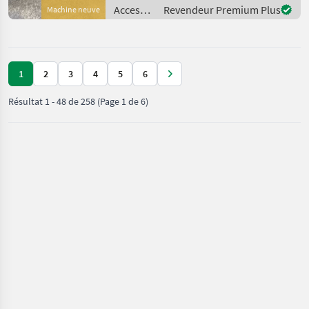
Schürfleiste Sofort Lieferbar
Accessoires
Revendeur Premium Plus
Machine neuve
!!!!!! Attelage à trois points,
pour
P
tracteurs
/
Sonstige
1
2
3
4
5
6
Résultat
1
-
48
de
258
(Page 1 de 6)