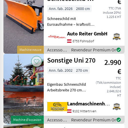
€
bis 2,6 m Top
Ann. fab. 2026
2600 cm
TTC (TVA
incluse 20%)
Qualität
1.225 € HT
Schneeschild mit
Euroaufnahme – kraftvoll
durch den Winter Wir bieten
Auto Reiter GmbH
robuste Schneeschilder mit
Euroaufnahme für den
8753 Fohnsdorf
professionellen Einsatz im
Accessoires
Revendeur Premium Or
Machine neuve
Winterdienst.
pour
Sonstige Uni 270
2.990
tracteurs /
Sonstige
€
Ann. fab. 2002
270 cm
TTC
(TVA/commission
Eigenbau Schneeschild
incluse)
Arbeitsbreite 270 cm
2.646,02 €
Hydraulisch doppelwirkend
HT
45 Grad Schwenkbar Sehr
Landmaschinenhandel Ouschan Anton
hohes Schild
9102 Mittertrixen
Höhenverstellbare
Stützräder Perfekt
Accessoires
Revendeur Premium Or
Machine d’occasion
Einstellbare
pour