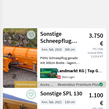
Sonstige
3.750
Schneepflug
€
PVHU gerade
Ann. fab. 2025
300 cm
TTC (TVA
incluse 20%)
3000
3.125 € HT
PVHU Schneepflug gerade
mit 300cm Breite - lagernde
Neumaschine und sofort
Landmarkt KG | Top Gebrauchtmaschinen Zentrum
verfügbar! - Baujahr 2025 -
Gerade Ausführung - 3-
8943 Aigen
Punkt Anbau - Arbeitsbreite
Accessoires
Revendeur Premium Plus
Machine neuve
300cm
pour
Sonstige SPL 130
1.100
tracteurs
/
€
Ann. fab. 2021
130 cm
Sonstige
TTC (TVA