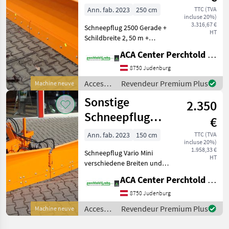
2500
Ann. fab. 2023
250 cm
TTC (TVA
incluse 20%)
3.316,67 €
Schneepflug 2500 Gerade +
HT
Schildbreite 2, 50 m +
Hardox Schürfleiste +
ACA Center Perchtold - Perchtold & Sohn GmbH
Schwerlasträder +
Räumbreite Schräg Position
8750 Judenburg
ca. 2, 20 m + Schildhöhe
Accessoires
Revendeur Premium Plus
Machine neuve
außen ca. 88 cm + An
pour
Sonstige
2.350
tracteurs
/
Schneepflug
€
Sonstige
Vario Mini
Ann. fab. 2023
150 cm
TTC (TVA
incluse 20%)
1.958,33 €
Schneepflug Vario Mini
HT
verschiedene Breiten und
Aufnahmen + Euro
ACA Center Perchtold - Perchtold & Sohn GmbH
Aufnahme Serienmäßig +
Schildhöhe aussen ca. 0, 73
8750 Judenburg
m + Hardox Schürfleiste +
Accessoires
Revendeur Premium Plus
Machine neuve
mit Begrenzungsleuch
pour