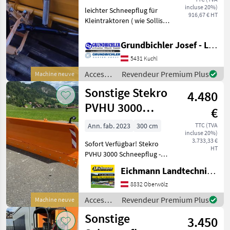
incluse 20%)
leichter Schneepflug für
916,67 € HT
Kleintraktoren ( wie Sollis
26 ) mit hydr aufhängung
hydr Schwenkung lager
Grundbichler Josef - Landmaschinen
Tenneck Accessoires pour
5431 Kuchl
tracteurs Chasses-neige
Accessoires
Revendeur Premium Plus
Machine neuve
pour
Sonstige Stekro
4.480
tracteurs
/
PVHU 3000
€
Sonstige
Schneepflug -
Ann. fab. 2023
300 cm
TTC (TVA
incluse 20%)
Gerade
3.733,33 €
Sofort Verfügbar! Stekro
HT
PVHU 3000 Schneepflug -
Gerade Ausstattung &
Eichmann Landtechnik GmbH
Details: - 3-Punktanbau Kat.
II - Scharhöhe (cm): 88 -
8832 Oberwölz
Arbeitsbreite (m): 3.00 -
Accessoires
Revendeur Premium Plus
Machine neuve
Eigeng
pour
Sonstige
3.450
tracteurs