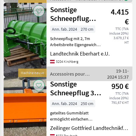
Schildbreite 250 c
pour
Sonstige
4.415
tracteurs /
Sonstige
Schneepflug
€
Rieger 2,7m
Ann. fab. 2024
270 cm
TTC (TVA
incluse 20%)
3.679,17 €
Schneepflug mit 2, 7m
HT
Arbeitsbreite Eigengewicht
470 kg hydraulische
Landtechnik Eberhart e.U.
Schwenkung 30° nach links
3204 Kirchberg
und rechts 2-teilige Hardox
Schürfleiste Schürleisten
19-11-
Machine neuve
Accessoires pour
mit Federklap
2024 15:37
tracteurs / Sonstige
Sonstige
950 €
Schneepflug 3-
TTC (TVA
incluse 20%)
Punkt
791,67 € HT
Ann. fab. 2024
250 cm
geteiltes Gummiblatt
ermöglicht einfachen
Austausch (jeweils 0, 5m),
Zeilinger Gottfried Landtechnikfachbetrieb
verfügt über vertikale
5272 Treubach