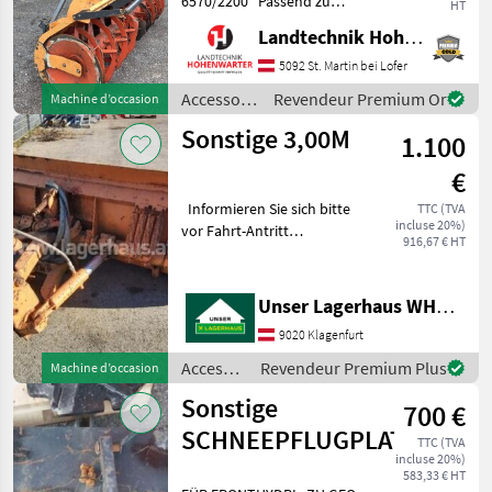
6570/2200 *Passend zu
Sonstige
HT
Traktor Front *Baujahr 2006
Landtechnik Hohenwarter GmbH
*Gewicht 630kg
Hydrac
*Arbeitsbreite 2200mm
5092 St. Martin bei Lofer
*Auswurfklappe 2-fach
Accessoires
Revendeur Premium Or
Machine d’occasion
Hauer
*Hydr.Kaminverstellung
pour
Sonstige 3,00M
*Umschaltventil
1.100
tracteurs /
Samasz
Sonstige
€
Wintec
Informieren Sie sich bitte
TTC (TVA
incluse 20%)
vor Fahrt-Antritt
916,67 € HT
telefonisch, ob die von
Schmidt
Ihnen angefragte Maschine
Afficher
aktuell bei uns am Lager
Unser Lagerhaus WHG, Kärnten, Klagenfurt
tous
steht. Wir inserieren auch
9020 Klagenfurt
les 41
Maschinen, die
Accessoires
Revendeur Premium Plus
Machine d’occasion
MODÈLE
pour
Sonstige
700 €
tracteurs
/
SCHNEEPFLUGPLATTE
TTC (TVA
Sonstige
incluse 20%)
Fritz
583,33 € HT
Schneeschild