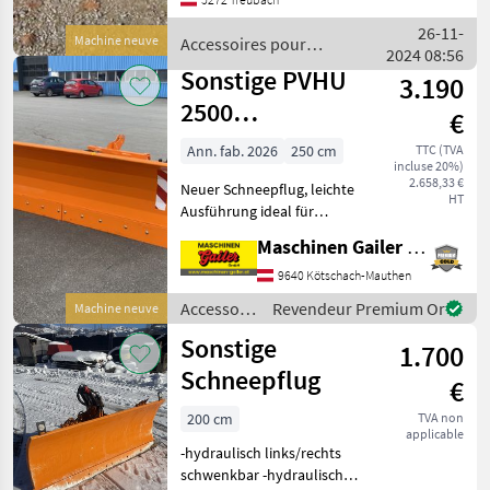
Verstärkungen die ihn
widerstandsfähig gegen
26-11-
Machine neuve
Accessoires pour
Beschädigungen machen,
2024 08:56
tracteurs / Sonstige
passt s
Sonstige PVHU
3.190
2500
€
Schneepflug
Ann. fab. 2026
250 cm
TTC (TVA
incluse 20%)
Euro-Dreipunkt
2.658,33 €
Neuer Schneepflug, leichte
HT
Ausführung ideal für
kleinere Trägerfahrzeuge,
Maschinen Gailer GmbH
Traktoren und Hoflader.
Lagermaschine sofort
9640 Kötschach-Mauthen
verfügbar! * Räumbreite
Accessoires
Revendeur Premium Or
Machine neuve
250 cm * Schildhö
pour
Sonstige
1.700
tracteurs /
Sonstige
Schneepflug
€
200 cm
TVA non
applicable
-hydraulisch links/rechts
schwenkbar -hydraulische