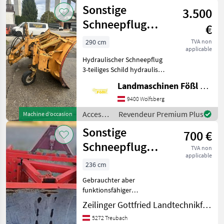
pour
Sonstige
3.500
tracteurs
/
Schneepflug
€
Sonstige
290cm
290 cm
TVA non
applicable
Hydraulischer Schneepflug
3-teiliges Schild hydraulisch
Schwenkbar hydraulischer
Landmaschinen Fößl GmbH, Landmaschinen, Schmiede, Schlosserei
Aushub Attachement de
plaque, Protection de
9400 Wolfsberg
croisement: Clapet spiral
Accessoires
Revendeur Premium Plus
Machine d’occasion
pour la lame
pour
Sonstige
700 €
tracteurs
/
Schneepflug
TVA non
Sonstige
applicable
Mechanisch
236 cm
Gebrauchter aber
funktionsfähiger
Schneepflug Mechanisch
Zeilinger Gottfried Landtechnikfachbetrieb
Schwenkbar mit
5272 Treubach
Pendelausgleich Hat Merlo