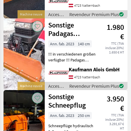
Kunststoffschürfleiste -
4723 Natternbach
mechanische
Accessoires
Revendeur Premium Plus
Machine neuve
Anfahrsicherung mit
pour
Sonstige
Federklappung der Sch
1.980
tracteurs
/
Padagas
€
Sonstige
Schneepflug
Ann. fab. 2023
140 cm
TTC (TVA
incluse 20%)
1.650 € HT
!!! in verschiedenen größen
verfügbar !!! Padagas
Schneepflug SSV -14
Kaufmann Alois GmbH
Arbeitsbreite: 140 cm,
Gummischürfleiste,
4723 Natternbach
Federklappung für
Accessoires
Revendeur Premium Plus
Machine neuve
Schürfleiste, Kat 1 Gerätedr
pour
Sonstige
3.950
tracteurs
/
Schneepflug
€
Sonstige
Ann. fab. 2023
250 cm
TTC (TVA
incluse 20%)
3.291,67 €
Schneepflüge hydraulisch
HT