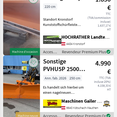
€
220 cm
TTC
(TVA/commission
Standort Kronstorf
incluse)
Kunststoffschürfleiste
1.637,17 €
Schild Überlastsicherung
HT
hydr. Verschwenk
HOCHRATHER Landtechnik GmbH
Einrichtung 3-Punkt Anbau
4484 Kronstorf
Kat. 1 + 2 Schildhöhe 55 cm
Attelage à trois poi
Accessoires
Revendeur Premium Plus
Machine d’occasion
pour
Sonstige
4.990
tracteurs
/
PVHU5P 2500
€
Sonstige
Variopflug Euro-
Ann. fab. 2026
250 cm
TTC (TVA
incluse 20%)
Dreipunkt
4.158,33 €
Es handelt sich hierbei um
HT
einen nagelneuen
Schneepflug der sowohl als
Maschinen Gailer GmbH
Spitzpflug, V-Pflug oder als
normaler Seitenpflug
9640 Kötschach-Mauthen
verwendet werden kann. *
Accessoires
Revendeur Premium Or
Machine neuve