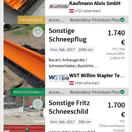
Kaufmann Alois GmbH
hydraulisch links/rechts/ V-
Schwenkbar ,
4723 Natternbach
Euroaufnahme,
Accessoires
Revendeur Premium Plus
Machine neuve
Kunststoffschürfleiste,
pour
Sonstige
Eigengewicht
1.740
tracteurs
/
Schneepflug
€
Sonstige
Ann. fab. 2017
2000 cm
TTC (TVA
incluse 20%)
1.450 € HT
Bauart: Anbaugeräte /
Schneeschieber, Bauhöhe:
480mm, Beschreibung:
WST Willim Stapler Technik GmbH
Schneepflug NEU in
verschiedenen Breiten
3386 Hafnerbach
1400mm-1600mm-
Accessoires
Revendeur Premium Plus
Machine d’occasion
1800mm-2000mm-2200mm
pour
Sonstige Fritz
mit Mechanischer ode
1.700
tracteurs
/
Schneeschild
€
Sonstige
Ann. fab. 2017
300 cm
TTC
(TVA/commission
incluse)
Unbenutztes Schneeschild