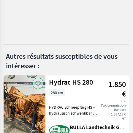
Grillo
Hydrac
Hauer
Samasz
Autres résultats susceptibles de vous
Wintec
intéresser :
Schmidt
Afficher
Hydrac HS 280
1.850
tous
les 40
€
280 cm
TTC
MARKETPLACE
(TVA/commission
HYDRAC Schneepflug HS +
incluse)
hydraulisch schwenkbar +
Offres des
Petites
1.637,17 €
Marketplace
Schildbreite 280 cm +
HT
distributeurs
annonces
Anbauplatte + Hakenmaß
BULLA Landtechnik GmbH
Mitte Mitte 50 cm