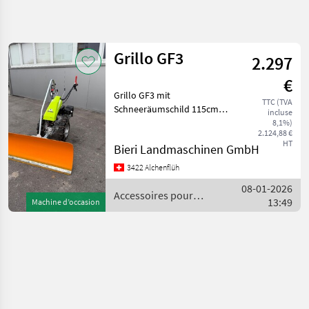
Affiner la
recherche
Grillo GF3
2.297
Catégorie
Pays
Filtres
4
€
Grillo GF3 mit
Afficher
TTC (TVA
CHEMIN
Schneeräumschild 115cm
Réinitialiser
1
incluse
ACTUEL
mit Gummischürfleiste,
8,1%)
résultats
2.124,88 €
Benzinmotor Robin 9PS, 3
matériel
HT
Bieri Landmaschinen GmbH
agricole
Vorwärts- Retourgaänge,
Seitenverstellung links -
Accessoires
3422 Alchenflüh
Pour
rechts an Hebel,
08-01-2026
Tracteurs
Schneeketten
Accessoires pour
13:49
Machine d’occasion
Chasses
tracteurs / Grillo
Neige
Grillo
CHOISIR
UNE
CATÉGORIE