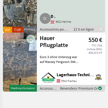
D .
9822 Mallnitz
Accessoires pour
21 h en ligne
VIP
TOP
Annonce
R
tracteurs /
Hauer
550 €
Masses avant
pour tracteurs
Pflugplatte
TTC (TVA
incluse 20%)
458,33 € HT
Euro 3 ohne Unterzug war
auf Massey Ferguson 5445
montiert. Wir bitten
telefonisch oder per Mail
Lagerhaus-Technik Flachau
Ihren Besuch
bekanntzugeben, um
5542 Flachau
ausreichend Zeit für die
Accessoires
Revendeur Premium Or
Machine d’occasion
Beratung
pour
tracteurs /
Hauer