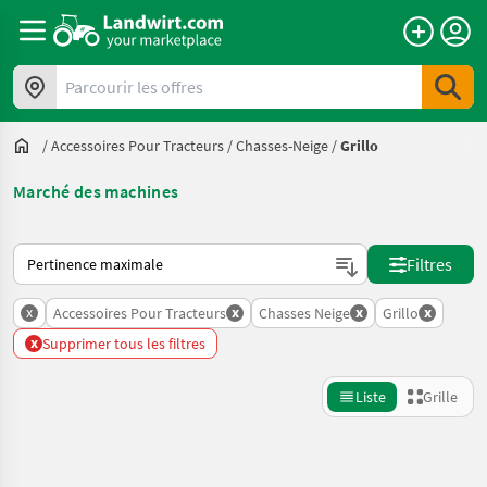
Parcourir les offres
/
Accessoires Pour Tracteurs
/
Chasses-Neige
/
Grillo
Marché des machines
Voici comment les annonces sont triées sur Landwirt.com
Filtres
x
x
x
x
Accessoires Pour Tracteurs
Chasses Neige
Grillo
x
Supprimer tous les filtres
Liste
Grille