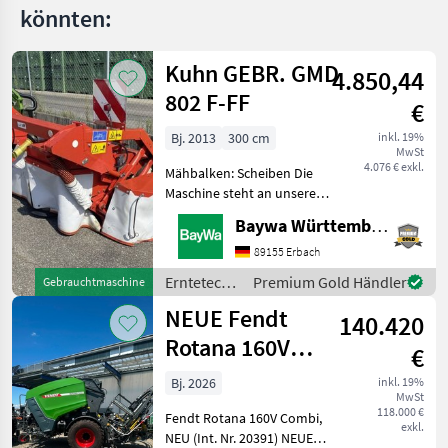
könnten:
RP
200
Kuhn GEBR. GMD
4.850,44
MARKTPLATZ
802 F-FF
€
Marktplatz
Händlerangebote
Kleinanzeigen
Bj. 2013
300 cm
inkl. 19%
MwSt
4.076 € exkl.
Mähbalken: Scheiben Die
Maschine steht an unserem
BayWa-Standort in DE-
Baywa Württemberg
88214 Ravensburg.Gerne
steht Ihnen Herr Schmid
89155 Erbach
unter Tel.: 0151 1610 3978
Erntetechnik
Premium Gold Händler
Gebrauchtmaschine
für Ihre Anfrage zur
Grünland /
NEUE Fendt
140.420
Kuhn
Rotana 160V
€
Combi
Bj. 2026
inkl. 19%
MwSt
Rundballenpresse,
118.000 €
Fendt Rotana 160V Combi,
i
exkl.
NEU (Int. Nr. 20391) NEUE