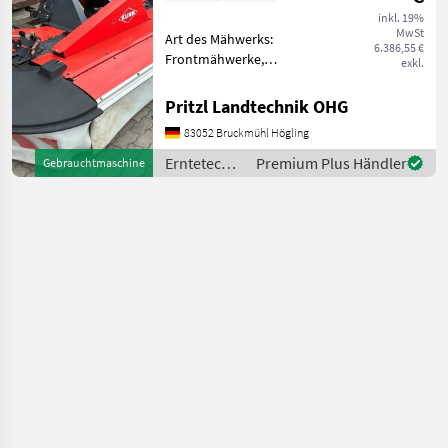
inkl. 19%
MwSt
Art des Mähwerks:
6.386,55 €
Frontmähwerke,
exkl.
Mähbalken: Trommel,
Schnitthöhenverstellung
Pritzl Landtechnik OHG
sofort einsatzbereit sehr
83052 Bruckmühl Högling
leichtzügig Arbeitsbreite 2,
95 m Antriebssatz
Erntetechnik
Premium Plus Händler
Gebrauchtmaschine
1000U/min. 4 Tromm
Grünland /
Kuhn