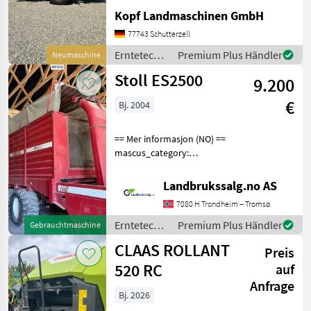
Fendt Rundballenpresse
Kopf Landmaschinen GmbH
Typ Rotana 160V Combi
Baujahr 2026 40km/h Netz-
77743 Schutterzell
und Folienbindung,
Erntetechnik
Premium Plus Händler
Neumaschine
integrierte Wickelein
Grünland /
Stoll ES2500
9.200
Fendt
€
Bj. 2004
== Mer informasjon (NO) ==
mascus_category:
otherharvesters Please
provide reference number
Landbrukssalg.no AS
upon request: 9506 See
7080 H Trondheim – Tromsø
en.landbrukssalg.no/9506
for more images Specif
Erntetechnik
Premium Plus Händler
Gebrauchtmaschine
Grünland /
CLAAS ROLLANT
Preis
Stoll
520 RC
auf
Anfrage
Bj. 2026