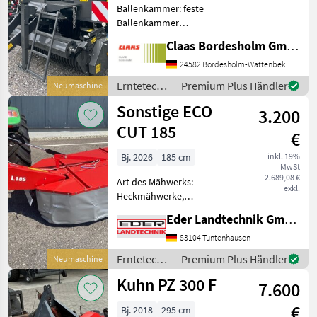
Ballenkammer: feste
Ballenkammer
Festkammerrundballenpresse
Claas Bordesholm GmbH
mit
Presskammerdurchmesser
24582 Bordesholm-Wattenbek
1, 25 m Presskammerbreite
Erntetechnik
Premium Plus Händler
Neumaschine
1, 20 m / in
Grünland /
Sonstige ECO
Serienausrüstung: Pickup:
3.200
Claas
Aufnahmebreite
CUT 185
€
Bj. 2026
185 cm
inkl. 19%
MwSt
2.689,08 €
Art des Mähwerks:
exkl.
Heckmähwerke,
Mähbalken: Trommel,
Eder Landtechnik GmbH
Rückschwenkung: mech.
Rückschwenkung,
83104 Tuntenhausen
Schnitthöhenverstellung
Erntetechnik
Premium Plus Händler
Neumaschine
mechanische
Grünland /
Kuhn PZ 300 F
Anfahrsicherung mit
7.600
Sonstige
hydraulischer Aushebun
€
Bj. 2018
295 cm