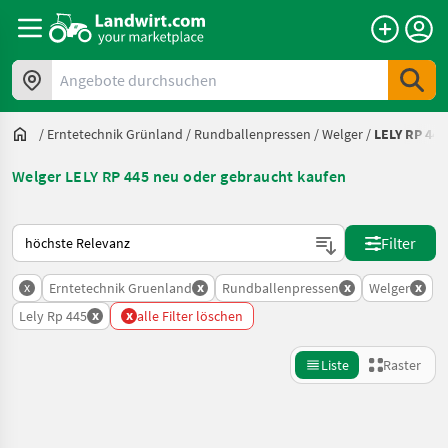
Angebote durchsuchen
/
Erntetechnik Grünland
/
Rundballenpressen
/
Welger
/
LELY RP 445
Welger LELY RP 445 neu oder gebraucht kaufen
So wird auf Landwirt.com sortiert
Filter
x
x
x
x
Erntetechnik Gruenland
Rundballenpressen
Welger
x
x
Lely Rp 445
alle Filter löschen
Liste
Raster