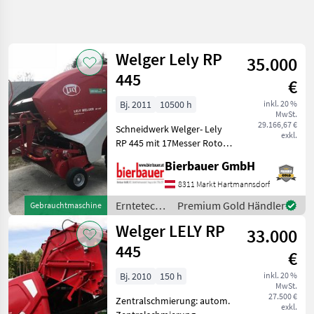
Suche
verfeinern
Welger Lely RP
35.000
Kategorie
Land
Filter
5
445
€
2
Bj. 2011
10500 h
inkl. 20 %
AKTUELLER
Zurücksetzen
Ergebnisse
MwSt.
PFAD
29.166,67 €
anzeigen
Schneidwerk Welger- Lely
exkl.
Landtechnik
RP 445 mit 17Messer Rotor,
Variable Kammer, vier
Erntetechnik
Bierbauer GmbH
Bänder, Terminal E-link
Gruenland
Control, Stützfuss,
8311 Markt Hartmannsdorf
Rundballenpressen
Gelenkwelle, Ballenanzahl
Erntetechnik
Premium Gold Händler
Gebrauchtmaschine
10500 Stück Bei
Welger
Grünland /
Welger LELY RP
33.000
Lely
Welger
Rp
445
€
445
Bj. 2010
150 h
inkl. 20 %
KATEGORIE
MwSt.
WÄHLEN
27.500 €
Zentralschmierung: autom.
exkl.