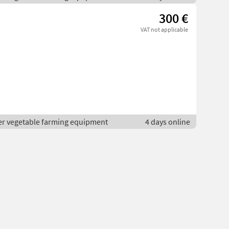
300 €
VAT not applicable
er vegetable farming equipment
4 days online