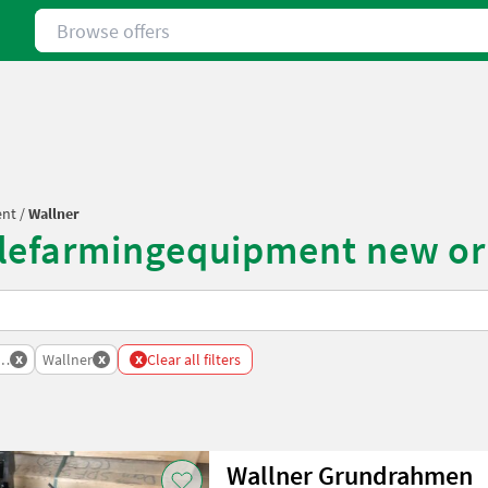
Browse offers
ent
/
Wallner
lefarmingequipment new or
x
x
x
ipment
Wallner
Clear all filters
Wallner Grundrahmen