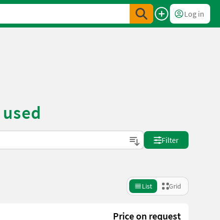
Log in
 used
Filter
List
Grid
Price on request