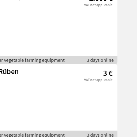
VAT not applicable
er vegetable farming equipment
3 days online
 Rüben
3 €
VAT not applicable
er vegetable farming equipment
3 days online