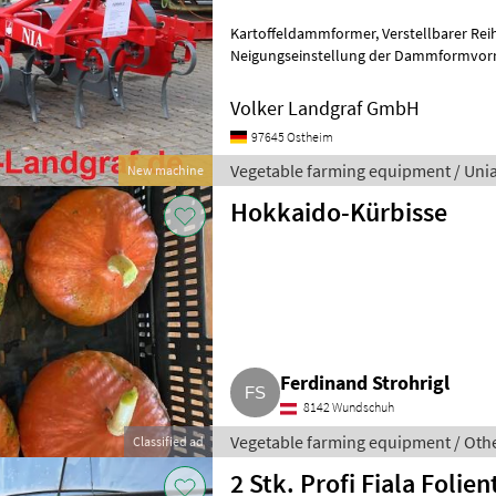
Kartoffeldammformer, Verstellbarer Reihenabstand 70/75 cm,
Neigungseinstellung der Dammformvorrichtung, 
Formungsbleche (für die Bearbeitung 
Volker Landgraf GmbH
97645 Ostheim
Vegetable farming equipment / Uni
New machine
Hokkaido-Kürbisse
Ferdinand Strohrigl
8142 Wundschuh
Vegetable farming equipment / Oth
Classified ad
2 Stk. Profi Fiala Folie