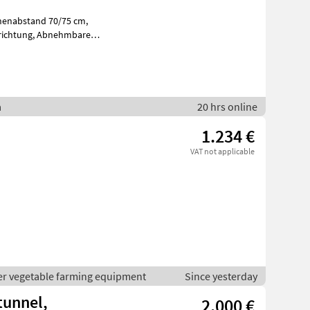
Abnehmbare
von Dämmen nac
a
20 hrs online
1.234 €
VAT not applicable
er vegetable farming equipment
Since yesterday
ntunnel,
2.000 €