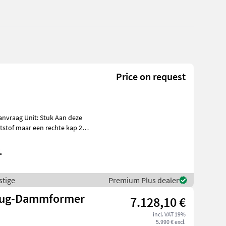
Price on request
stof maar een rechte kap 22,
.
stige
Premium Plus dealer
flug-Dammformer
7.128,10 €
incl. VAT 19%
5.990 € excl.