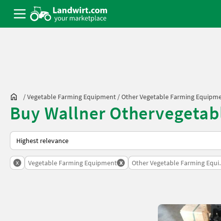
/
Vegetable Farming Equipment
/
Other Vegetable Farming Equipm
Buy Wallner Othervegetab
This is how sorting works on Landwirt.com
x
x
Vegetable Farming Equipment
Other Vegetable Farming Equ