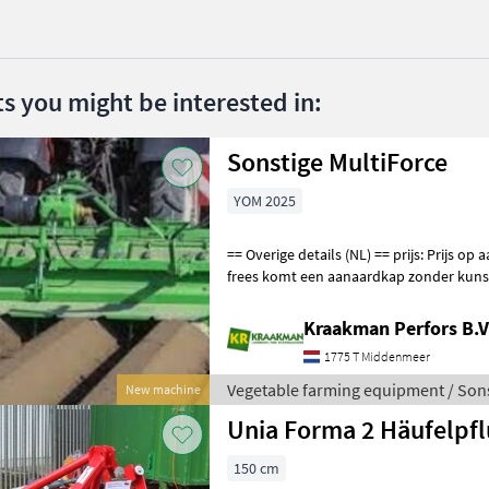
ts you might be interested in:
Sonstige MultiForce
YOM 2025
== Overige details (NL) == prijs: Prijs op aanvraag Unit: Stuk Aan deze
frees komt een aanaardkap zonder kunst
5 cm bovenbreedte V
Kraakman Perfors B.V
1775 T Middenmeer
Vegetable farming equipment / Son
New machine
Unia Forma 2 Häufelp
150 cm