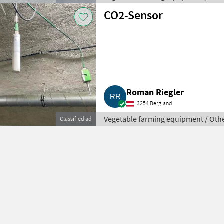
CO2-Sensor
Roman Riegler
3254 Bergland
Vegetable farming equipment / Oth
Classified ad