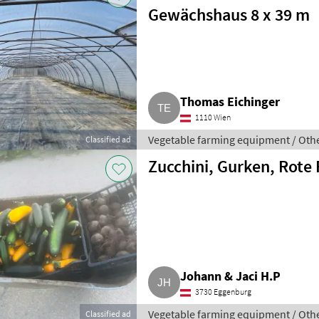
Gewächshaus 8 x 39 m
Thomas Eichinger
1110 Wien
Vegetable farming equipment / Oth
Classified ad
Zucchini, Gurken, Rote
Johann & Jaci H.P
3730 Eggenburg
Vegetable farming equipment / Oth
Classified ad