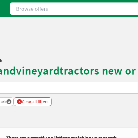
Browse offers
k
sandvineyardtractors new or
x
x
ark
Clear all filters
There are currently no listings matching your search.