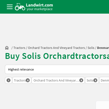
/
Tractors
/
Orchard Tractors And Vineyard Tractors
/
Solis
/
Denmar
Buy Solis Orchardtractor
This is how sorting works on Landwirt.com
x
x
x
x
Tractors
Orchard Tractors And Vineyard Tractors
Solis
Denm