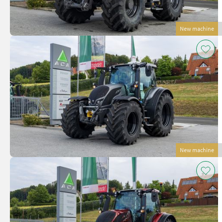
New machine
New machine