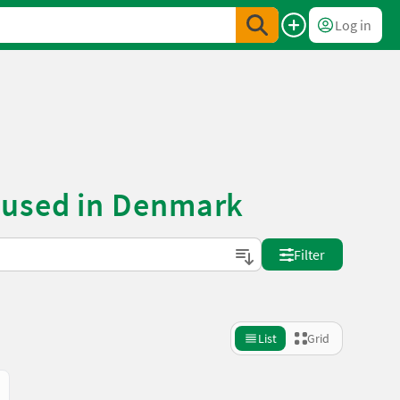
Log in
 used in Denmark
Filter
List
Grid