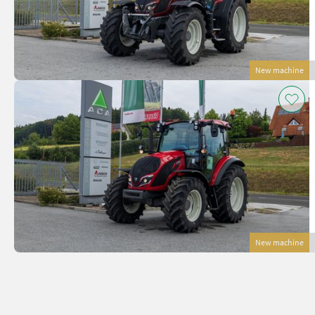
New machine
New machine