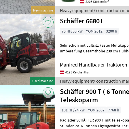
5203 Köstendorf
Heavy equipment/ construction mac
New machine
Schäffer 6680T
75 HP/55 kW
YOM 2012
3200 h
Sehr schön mit Luftsitz Faster Multikup
umbereifung Gesamthöhe 239 cm Hubh
Bedarf lagernd Heavy equipment/ const
Manfred Handlbauer Traktoren
4193 Reichenthal
Heavy equipment/ construction mac
Used machine
Schäffer 900 T ( 6 Tonne
Teleskoparm
101 HP/74 kW
YOM 2007
7768 h
Radlader SCHÄFFER 900 T mit Teleskoparm Bj. 2007 lt. Zähler 
Stunden ca. 6 Tonnen Eigengewicht 2 Stufen Hydrostat 35km/h 74 KW