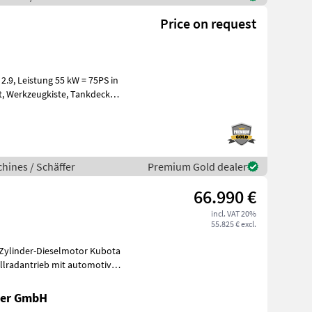
Price on request
75PS in
kel
hines / Schäffer
Premium Gold dealer
66.990 €
incl. VAT 20%
55.825 € excl.
4-Zylinder-Dieselmotor Kubota
Allradantrieb mit automotiver
ger GmbH