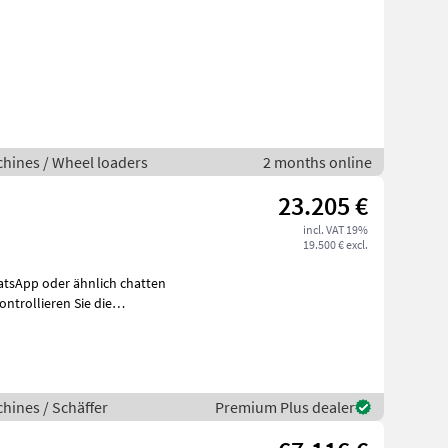
hines / Wheel loaders
2 months online
23.205 €
incl. VAT 19%
19.500 € excl.
uch R
hines / Schäffer
Premium Plus dealer