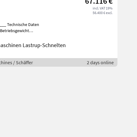
67.116 €
incl. VAT 19%
56.400 € excl.
___ Technische Daten
Betriebsgewicht Kabi
aschinen Lastrup-Schnelten
hines / Schäffer
2 days online