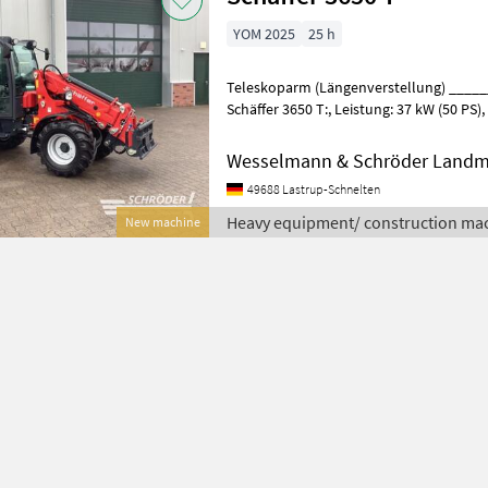
YOM 2025
25 h
Teleskoparm (Längenverstellung) _____
Schäffer 3650 T:, Leistung: 37 kW (50 PS), Betriebsgewicht
Fahrerschutzdach: 3.600 kg, 
Wesselmann & Schröder Landm
49688 Lastrup-Schnelten
Heavy equipment/ construction mac
New machine