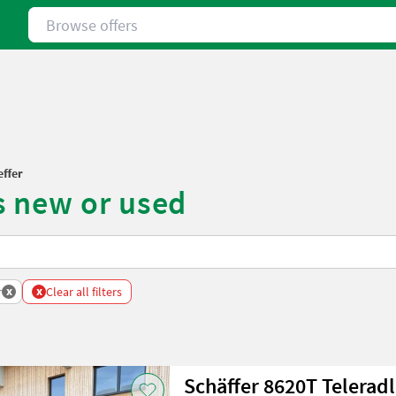
Browse offers
ffer
s new or used
x
x
r
Clear all filters
Schäffer 8620T Telerad