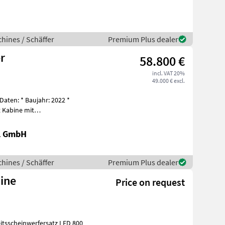
H
hines / Schäffer
Premium Plus dealer
r
58.800 €
incl. VAT 20%
49.000 € excl.
ten: * Baujahr: 2022 *
t Kabine mit
tandardschaufel: 5.215
al GmbH
hines / Schäffer
Premium Plus dealer
bine
Price on request