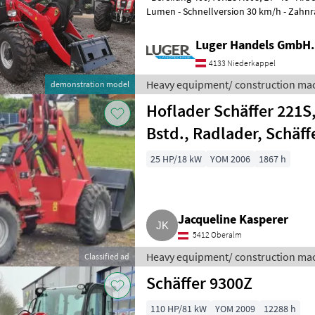
Lumen - Schnellversion 30 km/h - Zahnr
TÜV-Gutachten Arbeitsmaschin
Luger Handels GmbH.
4133 Niederkappel
Heavy equipment/ construction mac
demonstration model
Hoflader Schäffer 221S,
Bstd., Radlader, Schäff
25 HP/18 kW
YOM 2006
1867 h
Jacqueline Kasperer
5412 Oberalm
Heavy equipment/ construction mac
Classified ad
Schäffer 9300Z
110 HP/81 kW
YOM 2009
12288 h