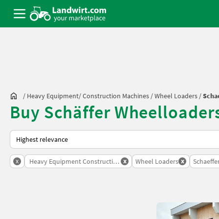
/
Heavy Equipment/ Construction Machines
/
Wheel Loaders
/
Schae
Buy Schäffer Wheelloader
This is how sorting works on Landwirt.com
x
x
x
Heavy Equipment Construction Machines
Wheel Loaders
Schaeffe