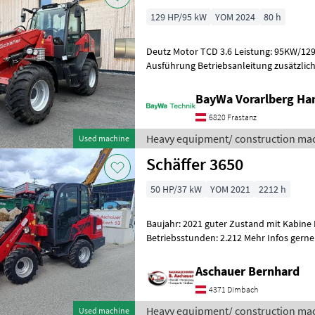
129 HP/95 kW
YOM 2024
80 h
Deutz Motor TCD 3.6 Leistung: 95KW/129
Ausführung Betriebsanleitung zusätzlich ausgerüstet mit: + Bereifung
500/60-22.5 AS 8-Loch, ET -50
BayWa Vorarlberg H
6820 Frastanz
Heavy equipment/ construction mac
Used machine
Schäffer 3650
50 HP/37 kW
YOM 2021
2212 h
Baujahr: 2021 guter Zustand mit Kabine I
Betriebsstunden: 2.212 Mehr Infos gerne auf Anfrage. Die in diesem
Produkt enthaltenen Angaben (z.B.
Aschauer Bernhard
4371 Dimbach
Heavy equipment/ construction mac
Used machine