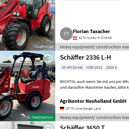
Florian Taxacher
6274 Aschau im Zillertal
Heavy equipment/ construction mac
Classified ad
Schäffer 2336 L-H
35 HP/26 kW
YOM 2012
2655 h
WICHTIG, auch wenn Sie mit uns per WhatsApp oder ähnlich chatten
und daraufhin Maschinen kaufen, bitte kontrollieren Sie die
Auftragsbestätigung, Proforma und a
Agrikontor Neuholland GmbH
16775 Löwenberger Land
Heavy equipment/ construction mac
Used machine
Schäffer 3650 T