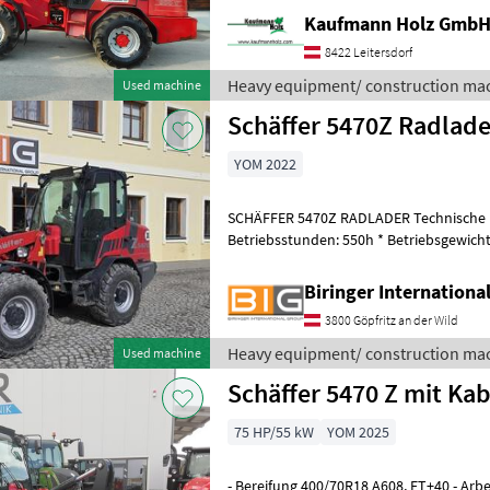
Deutz Motor 5, 25 Meter
Kaufmann Holz Gmb
8422 Leitersdorf
Heavy equipment/ construction mac
Used machine
Schäffer 5470Z Radlade
YOM 2022
SCHÄFFER 5470Z RADLADER Technische Da
Betriebsstunden: 550h * Betriebsgewich
Serienausstattung, Fahrer und S
Biringer Internation
3800 Göpfritz an der Wild
Heavy equipment/ construction mac
Used machine
Schäffer 5470 Z mit Ka
75 HP/55 kW
YOM 2025
- Bereifung 400/70R18 A608, ET+40 - Arbeitsscheinwerfersatz LED 800