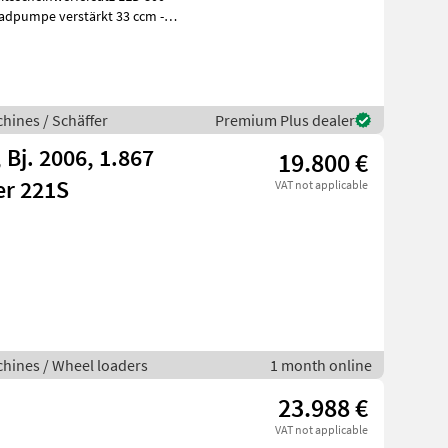
adpumpe verstärkt 33 ccm -
hines / Schäffer
Premium Plus dealer
 Bj. 2006, 1.867
19.800 €
er 221S
VAT not applicable
hines / Wheel loaders
1 month online
23.988 €
VAT not applicable