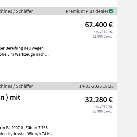
hines / Schäffer
Premium Plus dealer
62.400 €
incl. VAT 20%
52.000 € excl.
pler Bereifung neu wegen
öhe 5 m Werkzeuge nach
r
hines / Schäffer
14-03-2026 18:25
n ) mit
32.280 €
incl. VAT 20%
26.900 € excl.
7.768