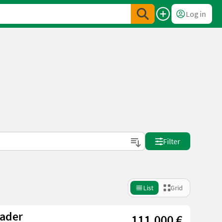
Log in
Filter
List
Grid
lader
111.000 €