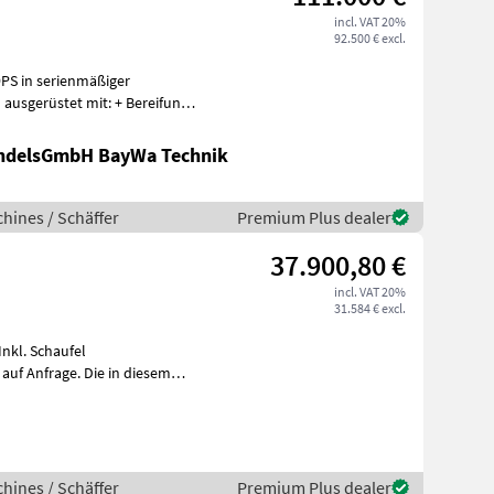
incl. VAT 20%
92.500 € excl.
PS in serienmäßiger
andelsGmbH BayWa Technik
hines / Schäffer
Premium Plus dealer
37.900,80 €
incl. VAT 20%
31.584 € excl.
nkl. Schaufel
hines / Schäffer
Premium Plus dealer