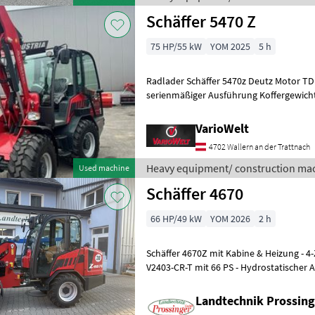
Schäffer 5470 Z
75 HP/55 kW
YOM 2025
5 h
Radlader Schäffer 5470z Deutz Motor TD 2.9, Leistung 55 kW = 
serienmäßiger Ausführung Koffergewicht, Werkzeugkiste, Tankdec
abschließbar, Batteriehaup
VarioWelt
4702 Wallern an der Trattnach
Heavy equipment/ construction mac
Used machine
Schäffer 4670
66 HP/49 kW
YOM 2026
2 h
Schäffer 4670Z mit Kabine & Heizung - 
V2403-CR-T mit 66 PS - Hydrostatischer 
Steuerung - Hochdruck-Ant
Landtechnik Prossin