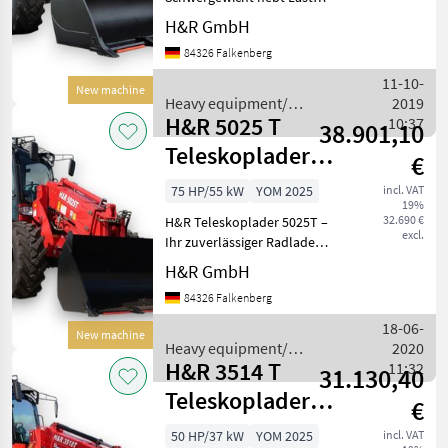
bis zu 2, 5T Der H&R
H&R
H&R GmbH
Radlader 5025 ist Ihr
84326 Falkenberg
zuverlässiger Alleskönner
Caterpillar
für anspruchsvolle
11-10-
New machine
Aufgaben in Landwirtschaft,
Heavy equipment/
2019
Kramer
H&R 5025 T
construction machines /
10:37
38.901,10
H&R
Teleskoplader
JCB
€
Radlader
75 HP/55 kW
YOM 2025
incl. VAT
Liebherr
19%
32.690 €
H&R Teleskoplader 5025T –
excl.
Ihr zuverlässiger Radlader
Volvo
für anspruchsvolle
H&R GmbH
Show
Aufgaben in Landwirtschaft,
84326 Falkenberg
all 50
Bau und Industrie. Vorteile
des H&R 5025T Telelader
18-06-
New machine
MARKETPLACE
Leistungs
Heavy equipment/
2020
H&R 3514 T
construction machines /
11:32
31.130,40
Dealer
Marketplace
Classifieds
H&R
offers
Teleskoplader
€
Hoflader
50 HP/37 kW
YOM 2025
incl. VAT