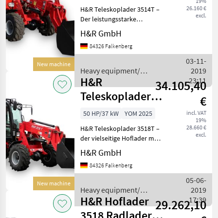
19%
26.160 €
H&R Teleskoplader 3514T –
excl.
Der leistungsstarke
Teleskoplader für
H&R GmbH
vielseitige Einsätze Vorteile
84326 Falkenberg
des H&R Radlader 3514T
Erweiterter Arbeitsbereich:
03-11-
New machine
Dank des Telesko
Heavy equipment/
2019
H&R
construction machines /
23:11
34.105,40
H&R
Teleskoplader
€
3518T Hoflader
50 HP/37 kW
YOM 2025
incl. VAT
19%
mit Teleskop
28.660 €
H&R Teleskoplader 3518T –
excl.
der vielseitige Hoflader mit
Teleskop für
H&R GmbH
anspruchsvolle Aufgaben
84326 Falkenberg
Vorteile H&R 3518T
Radlader mit Teleskop
05-06-
New machine
Leistungsstarker Motor: Der
Heavy equipment/
2019
H&R Hoflader
construction machines /
17:39
29.262,10
H&R
3518 Radlader