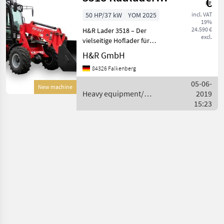
€
inkl. Schaufel
50 HP/37 kW
YOM 2025
incl. VAT
19%
und Gabel
24.590 €
H&R Lader 3518 – Der
excl.
vielseitige Hoflader für
anspruchsvolle Aufgaben
H&R GmbH
Vorteile H&R 3518 Radlader
84326 Falkenberg
Leistungsstarker Motor: Der
Yunnei DEF20CFF4 Motor
05-06-
New machine
mit 61 PS sor
Heavy equipment/
2019
construction machines /
15:23
H&R