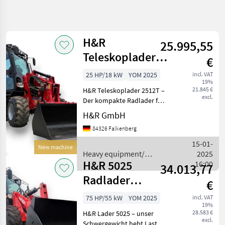
Refine
search
H&R
25.995,55
Category
Place
Filter
4
Teleskoplader
€
2512-T Hoflader
Show
25 HP/18 kW
YOM 2025
incl. VAT
CURRENT
Reset
6
19%
mit Teleskop
PATH
21.845 €
H&R Teleskoplader 2512T –
results
excl.
Construction
Der kompakte Radlader für
machinery
vielseitige Einsätze mit
H&R GmbH
geschlossener Kabine für
Heavy
84326 Falkenberg
Equipment
mehr Komfort. Vorteile des
Construction
H&R Radlader 2512T
15-01-
Machines
New machine
Leistungssta
Heavy equipment/
2025
Wheel
H&R 5025
construction machines /
16:00
34.013,77
Loaders
H&R
Radlader
H
€
R
Hoflader Lader
75 HP/55 kW
YOM 2025
incl. VAT
19%
SELECT
28.583 €
H&R Lader 5025 – unser
CATEGORY
excl.
Schwergewicht hebt Lasten