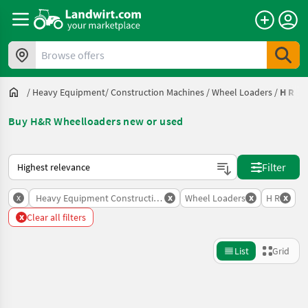
Browse offers
/
Heavy Equipment/ Construction Machines
/
Wheel Loaders
/
H R
Buy H&R Wheelloaders new or used
This is how sorting works on Landwirt.com
Filter
x
x
x
x
Heavy Equipment Construction Machines
Wheel Loaders
H R
x
Clear all filters
List
Grid