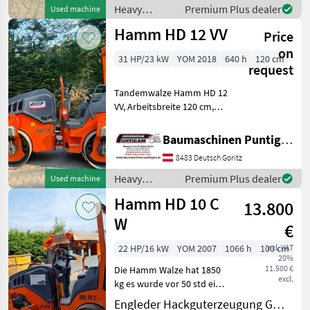
Vermietung von Baumaschi
Heavy
Premium Plus dealer
Used machine
equipment/
Hamm HD 12 VV
Price
construction
machines /
on
31 HP/23 kW
YOM 2018
640 h
120 cm
Hamm
request
Tandemwalze Hamm HD 12
VV, Arbeitsbreite 120 cm,
Referenznummer: 4182
Baumaschinen Puntigam
Baumaschinen Puntigam GmbH
GmbH Unser Spezialgebiet:
8483 Deutsch Goritz
Ankauf - Verkauf -
Vermietung von Baumaschi
Heavy
Premium Plus dealer
Used machine
equipment/
Hamm HD 10 C
13.800
construction
machines /
W
€
Hamm
22 HP/16 kW
YOM 2007
1066 h
100 cm
incl. VAT
20%
11.500 €
Die Hamm Walze hat 1850
excl.
kg es wurde vor 50 std ein
neuer Motor eingebaut. Sie
Engleder Hackguterzeugung GmbH