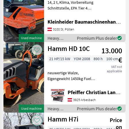
14, 2 t, Klima, Vorbereitung
MARKETPLACE
Schnittstelle, EPA Tier 4
Heavy equipment/
Dealer
Marketplace
construction machines
Classifieds
Kleinheider Baumaschinenhandel GmbH.
offers
Compactors
3100 St. Pölten
Heavy
Premium Plus dealer
Used machine
equipment/
Hamm HD 10C
13.000
construction
machines /
€
21 HP/15 kW
YOM 2008
890 h
100 cm
Hamm
VAT not
applicable
neuwertige Walze,
Eigengewicht 1450kg Fuel:
Diesel Heavy equipment/
construction machines
Pfeiffer Christian Landtechnik
Compactors
3925 Arbesbach
Heavy
Premium Plus dealer
Used machine
equipment/
Hamm H7i
Price
construction
machines /
on