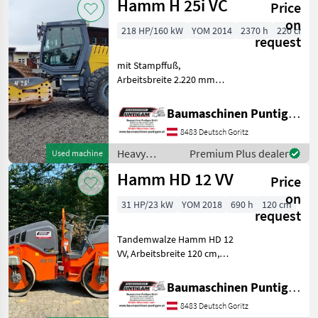
Hamm H 25i VC
Price
construction
machines /
on
218 HP/160 kW
YOM 2014
2370 h
220 cm
Hamm
request
mit Stampffuß,
Arbeitsbreite 2.220 mm
Referenznummer: 14521
Baumaschinen Puntigam
Baumaschinen Puntigam GmbH
GmbH Unser Spezialgebiet:
8483 Deutsch Goritz
Ankauf - Verkauf -
Vermietung von
Heavy
Premium Plus dealer
Used machine
Baumaschinen Besu
equipment/
Hamm HD 12 VV
Price
construction
machines /
on
31 HP/23 kW
YOM 2018
690 h
120 cm
Hamm
request
Tandemwalze Hamm HD 12
VV, Arbeitsbreite 120 cm,
Referenznummer: 4170
Baumaschinen Puntigam
Baumaschinen Puntigam GmbH
GmbH Unser Spezialgebiet:
8483 Deutsch Goritz
Ankauf - Verkauf -