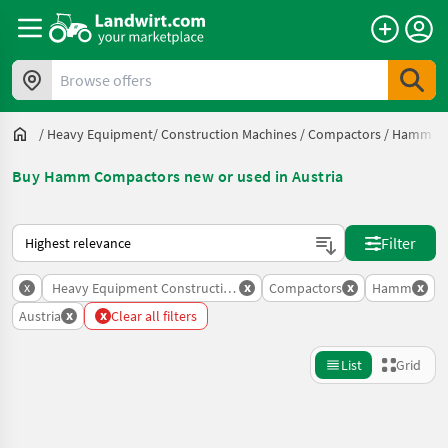
Browse offers
/
Heavy Equipment/ Construction Machines
/
Compactors
/
Hamm
/
Buy Hamm Compactors new or used in Austria
This is how sorting works on Landwirt.com
Filter
x
x
x
x
Heavy Equipment Construction Machines
Compactors
Hamm
x
x
Austria
Clear all filters
List
Grid