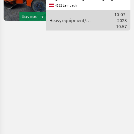
ist sofort einsatzbereit
4132 Lembach
Heavy equipment/
construction machines
10-07-
Used machine
Compactors
Heavy equipment/
2023
construction machines /
10:57
Hamm