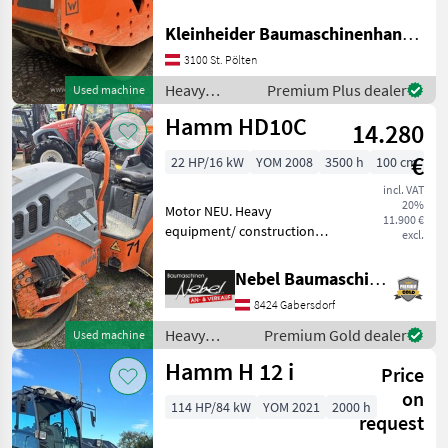
Compactors
Kleinheider Baumaschinenhandel GmbH.
Bomag
3100 St. Pölten
Ammann
Heavy
Premium Plus dealer
Used machine
equipment/
Hamm HD10C
14.280
JCB
construction
machines /
€
22 HP/16 kW
YOM 2008
3500 h
100 cm
Hamm
Rammax
incl. VAT
20%
Motor NEU. Heavy
Benford
11.900 €
equipment/ construction
excl.
machines Compactors
Show
all 11
Nebel Baumaschinen
8424 Gabersdorf
MODEL
Heavy
Premium Gold dealer
Used machine
equipment/
Hamm H 12 i
Price
construction
machines /
on
HD
114 HP/84 kW
YOM 2021
2000 h
12
Hamm
request
VV