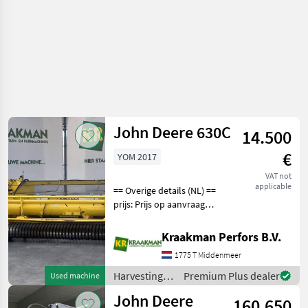
John Deere 630C
14.500
€
YOM 2017
VAT not
applicable
== Overige details (NL) ==
prijs: Prijs op aanvraag
Quantity: 1 Unit: Stuk
Harvesting equipment crop
Kraakman Perfors B.V.
fields Crop headers
1775 T Middenmeer
Harvesting
Premium Plus dealer
Used machine
equipment
John Deere
160.650
crop fields /