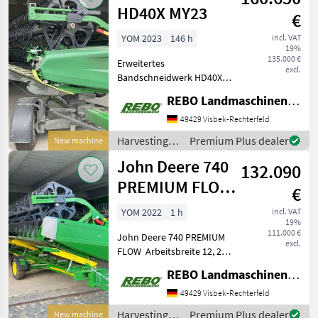
John Deere
HD40X MY23
€
YOM 2023
146 h
incl. VAT
19%
135.000 €
Erweitertes
excl.
Bandschneidwerk HD40X
mit Gelenkrahmen
REBO Landmaschinen GmbH, Zentrale
(MY2023) Mähdrescher der
Serie X Tasträder
49429 Visbek-Rechterfeld
Schneidwerkförderbänder
Harvesting
Premium Plus dealer
New machine
mit Rieselschutz
equipment
John Deere 740
Klappbarer
132.090
crop fields /
Metallblechteiler m
John Deere
PREMIUM FLOW
€
- 12,20 M
YOM 2022
1 h
incl. VAT
19%
111.000 €
John Deere 740 PREMIUM
excl.
FLOW Arbeitsbreite 12, 20
m Incl. Schneidwerkswagen
REBO Landmaschinen GmbH, Zentrale
Zürn SWW-X6-740PF
Harvesting equipment crop
49429 Visbek-Rechterfeld
fields Crop headers
Harvesting
Premium Plus dealer
New machine