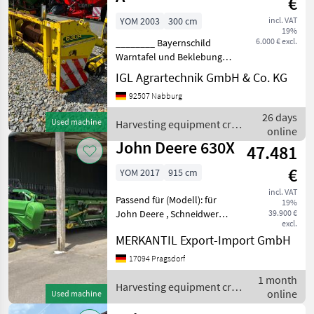
€
YOM 2003
300 cm
incl. VAT
19%
6.000 € excl.
________ Bayernschild
Warntafel und Beklebung
Harvesting equipment crop
IGL Agrartechnik GmbH & Co. KG
fields Crop headers
92507 Nabburg
26 days
Used machine
Harvesting equipment crop
online
fields / John Deere
John Deere 630X
47.481
€
YOM 2017
915 cm
incl. VAT
Passend für (Modell): für
19%
John Deere , Schneidwerk,
39.900 €
excl.
Schneidwerkswagen
MERKANTIL Export-Import GmbH
________ mit
Transportwagen, aktuelle
17094 Pragsdorf
Wartung
1 month
erhalten(Riemenantrieb
Harvesting equipment crop
online
Used machine
neu) Harvesting equipme
fields / John Deere