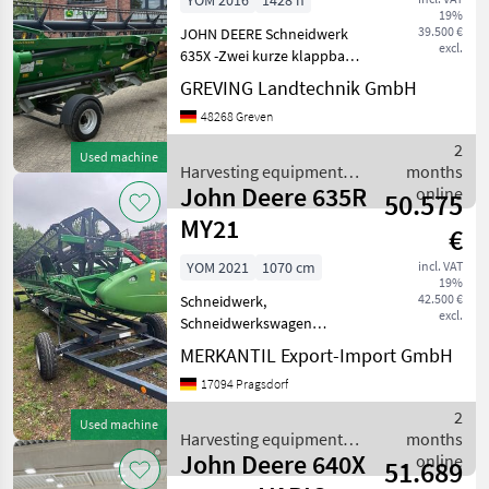
YOM 2016
1428 h
19%
39.500 €
JOHN DEERE Schneidwerk
excl.
635X -Zwei kurze klappbare
Halmteiler -Vorbereitet für
GREVING Landtechnik GmbH
S-Serie -Standard-
48268 Greven
Ährenheber -Schutzleiste
für Fingerleiste -Zwei
2
Used machine
Stoppelleuchten -ink
Harvesting equipment
months
John Deere 635R
crop fields / John Deere
online
50.575
MY21
€
YOM 2021
1070 cm
incl. VAT
19%
42.500 €
Schneidwerk,
excl.
Schneidwerkswagen
________ 0414
MERKANTIL Export-Import GmbH
Betriebsanleitung in
17094 Pragsdorf
deutscher Sprache 3010
Multifinger-
2
Used machine
Einzugsschnecke, Standard
Harvesting equipment
months
2616 Konische
John Deere 640X
crop fields / John Deere
online
51.689
Schneckenwindungsverl