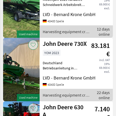
19%
730X
Schneidwerk Arbeitsbreite
69.900 €
excl.
9, 15m 2 mechanische
740D
LVD - Bernard Krone GmbH
Rapstrenner 2 kurze
klappbare Halmteiler
48480 Spelle
MARKETPLACE
oberes
12 days
Körnerstritzschutzblech
Harvesting equipment crop
Dealer
online
Used machine
Marketplace
Classifieds
Ersatzmesser Ährenheb
fields / John Deere
offers
John Deere 730X
83.181
€
YOM 2023
incl. VAT
Deutschland
19%
Betriebsanleitung in
69.900 €
excl.
deutscher Sprache Zwei
LVD - Bernard Krone GmbH
kurze klappbare Halmteiler
Schneidwerkvorbereitung
48480 Spelle
für Anbau an breiten
22 days
Schrägförderer Standard-
Harvesting equipment crop
online
Used machine
Ährenheber
fields / John Deere
John Deere 630
7.140
A