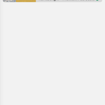
equipment
crop fields /
John Deere