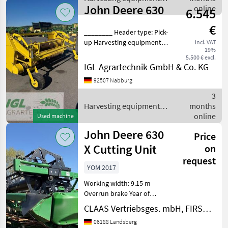
John Deere 630
crop fields / John Deere
online
6.545
€
________ Header type: Pick-
up Harvesting equipment
incl. VAT
19%
crop fields Crop headers
5.500 € excl.
IGL Agrartechnik GmbH & Co. KG
92507 Nabburg
3
Harvesting equipment
months
crop fields / John Deere
online
Used machine
John Deere 630
Price
X Cutting Unit
on
request
YOM 2017
Working width: 9.15 m
Overrun brake Year of
manufacture (transport
CLAAS Vertriebsges. mbH, FIRST CLAAS USED Center Landsberg
trailer): 2017 Feed drum
06188 Landsberg
Grain threshing mechanism