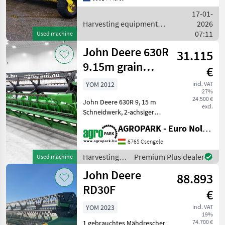
Zemědělské stroje Záruka:
17-01-
No Warranty
Harvesting equipment
2026
crop fields / John Deere
07:11
Used machine
John Deere 630R
31.115
9.15m grain
€
header with
YOM 2012
incl. VAT
27%
tandem axle
24.500 €
John Deere 630R 9, 15 m
trailer
excl.
Schneidwerk, 2-achsiger
Transportwagen,
AGROPARK - Euro Noliker Kft.
Halmheber, klappbare
Teilungen Baujahr: 2012
6765 Csengele
Gewicht: 4600 kg
Harvesting
Premium Plus dealer
Used machine
Schneidwerksbreite: 9, 15 m
equipment
John Deere
Transportwag
88.893
crop fields /
John Deere
RD30F
€
YOM 2023
incl. VAT
19%
74.700 €
1 gebrauchtes Mähdrescher