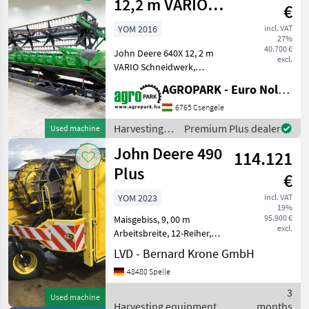
12,2 m VARIO
€
header, rape
YOM 2016
incl. VAT
27%
side knives, 2-ax
40.700 €
John Deere 640X 12, 2 m
excl.
VARIO Schneidwerk,
Rapsseitenmesser, 2-Achs-
AGROPARK - Euro Noliker Kft.
Transportwagen,
Halmteiler, Teilerschuhe
6765 Csengele
Baujahr: 2016 Gewicht: 7210
Harvesting
Premium Plus dealer
Used machine
kg Schneidwerksbreite: 12,
equipment
John Deere 490
2
114.121
crop fields /
John Deere
Plus
€
YOM 2023
incl. VAT
19%
95.900 €
Maisgebiss, 9, 00 m
excl.
Arbeitsbreite, 12-Reiher,
reihenunabhängig, mit:
LVD - Bernard Krone GmbH
John Deere 400F, Fahrwerk,
48480 Spelle
SN: 1KM400FGJPP143971,
Baujahr: 2023, passend an:
3
Used machine
John Deere 9000er Fe
Harvesting equipment
months