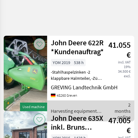
John Deere 622R
41.055
*Kundenauftrag*
€
YOM 2019
538 h
incl. VAT
19%
34.500 €
-Stahlhaspelzinken -2
excl.
klappbare Halmteiler, -Zürn
Rapsvorsatz mit 2 Messer
GREVING Landtechnik GmbH
Typ Rapsprofi II -Zürn
48268 Greven
Schneidwerkswagen mit
Bremse Im Kundenauftrag
2
Used machine
Preis gilt für vorha
Harvesting equipment
months
John Deere 635X
crop fields / John Deere
online
47.005
inkl. Bruns
€
Schneidwerkswagen
incl. VAT