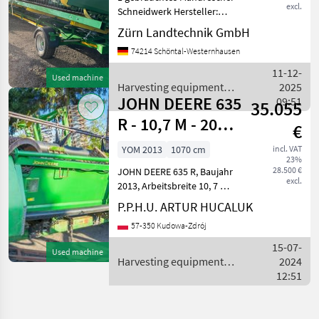
excl.
Schneidwerk Hersteller:
John Deere Modell: RD 30 F
Zürn Landtechnik GmbH
Hydraflex Baujahr /
74214 Schöntal-Westernhausen
Ersteinsatz 2023 Fläche:
max. 650 ha Einsatzfläche
11-12-
Used machine
Arbeitsb
Harvesting equipment
2025
JOHN DEERE 635
crop fields / John Deere
09:51
35.055
R - 10,7 M - 2013
€
BJ
YOM 2013
1070 cm
incl. VAT
23%
28.500 €
JOHN DEERE 635 R, Baujahr
excl.
2013, Arbeitsbreite 10, 7 m,
Rapstisch, Zwei
P.P.H.U. ARTUR HUCALUK
Seitensensen,
57-350 Kudowa-Zdrój
Transportwagen,
Importiert. Wir bieten
15-07-
Used machine
Transportdienstleistungen
Harvesting equipment
2024
bei
crop fields / John Deere
12:51