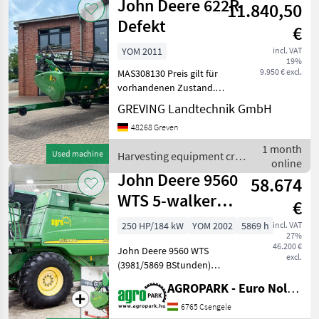
John Deere 622R
11.840,50
Defekt
€
YOM 2011
incl. VAT
19%
9.950 € excl.
MAS308130 Preis gilt für
vorhandenen Zustand.
Angebot freibleibend.
GREVING Landtechnik GmbH
Irrtümer, Änderungen und
48268 Greven
Zwischenverkauf
vorbehalten. Alle Angaben
1 month
Used machine
Harvesting equipment crop
ohne Gewähr. Harvesting
online
fields / John Deere
equ
John Deere 9560
58.674
WTS 5-walker
€
combine, 5.5 m
250 HP/184 kW
YOM 2002
5869 h
incl. VAT
27%
618R header + t
46.200 €
John Deere 9560 WTS
excl.
(3981/5869 BStunden)
Mähdrescher mit 5
AGROPARK - Euro Noliker Kft.
Schüttlern, 5, 5 m
Schneidwerk 618R +
6765 Csengele