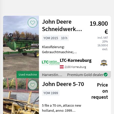
Refine
search
John Deere
19.800
Category
Place
Filter
4
Schneidwerk
€
622 R mit
Show
YOM 2015
10 h
incl. VAT
CURRENT
Reset
27
20%
Flötzinger
PATH
16.500 €
results
Klassifizierung:
Schneidwerkswag
excl.
Agriculture
Gebrauchtmaschine;
technology
Arbeitsbreite: 6.7;
LTC-Korneuburg
Harvesting
Nettogewicht (kg): 2350;
Equipment
Schneidwerkswagen: Ja;
2100 Korneuburg
Crop Fields
Seriennummer/Fahrgestellnummer:
Harvesting
Premium Gold dealer
Used machine
Crop
4673; Reversiereinrichtung:
equipment
Headers
John Deere 5-70
J
Price
crop fields /
John
John Deere
on
Deere
YOM 1999
request
SELECT
CATEGORY
5 file a 70 cm, attacco new
holland, anno: 1999