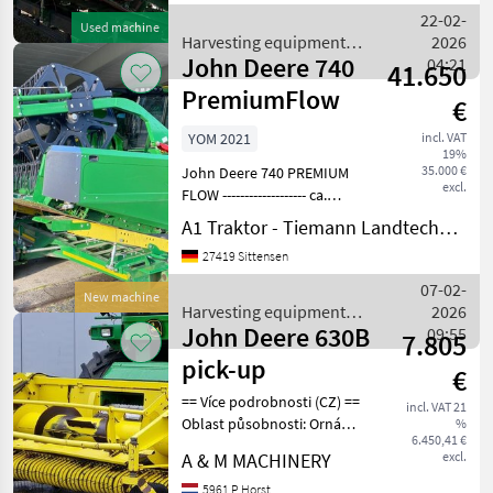
Maximum speed: 25 km/h
22-02-
Used machine
Mechanical drive Model y
Harvesting equipment
2026
John Deere 740
crop fields / John Deere
04:21
41.650
PremiumFlow
€
YOM 2021
incl. VAT
19%
35.000 €
John Deere 740 PREMIUM
excl.
FLOW ------------------- ca.
800ha gelaufen
A1 Traktor - Tiemann Landtechnik GmbH & Co KG
Arbeitsbreite 12, 20 m Incl.
27419 Sittensen
Schneidwerkswagen Zürn --
----------------- Preis gilt für
07-02-
New machine
vorhandenen
Harvesting equipment
2026
John Deere 630B
crop fields / John Deere
09:55
7.805
pick-up
€
== Více podrobnosti (CZ) ==
incl. VAT 21
Oblast působnosti: Orná
%
6.450,41 €
půda Aplikační materiály:
A & M MACHINERY
excl.
Tráva a seno Přídavné
zařízení vhodné pro:
5961 P Horst