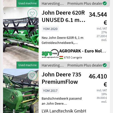
Transportwagen,
Harvesting
Premium Plus dealer
Used machine
Klimaanlage, Trommel mit
equipment
John Deere 620R
zwei Gängen,
34.544
crop fields /
Maisausrüstung
John Deere
UNUSED 6.1 m
€
grain header
YOM 2020
incl. VAT
27%
with new header
27.200 €
Neu John Deere 620R 6, 1 m
t
excl.
Getreideschneidwerk,
neuer Schneidwerkswagen,
AGROPARK - Euro Noliker Kft.
Halmheber,
Seitenschneidemesser
6765 Csengele
Baujahr: 2020/2026
Harvesting
Premium Plus dealer
Used machine
Gewicht: 2770 kg
equipment
John Deere 735
Schneidwerksbreite: 6, 1
46.410
crop fields /
John Deere
PremiumFlow
€
YOM 2017
incl. VAT
19%
39.000 €
Bandschneidwerk passend
excl.
an John Deere
Mähdrescher ab Baujahr
LVA Landtechnik GmbH