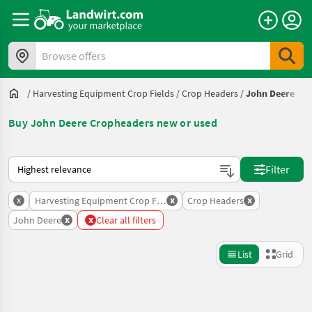
Browse offers
/
Harvesting Equipment Crop Fields
/
Crop Headers
/
John Deere
Buy John Deere Cropheaders new or used
This is how sorting works on Landwirt.com
Filter
x
x
x
Harvesting Equipment Crop Fields
Crop Headers
x
x
John Deere
Clear all filters
List
Grid