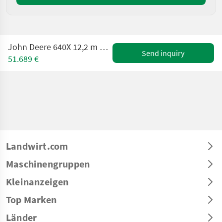
John Deere 640X 12,2 m VARIO header, rape side knives, 2-ax
Send inquiry
51.689 €
Landwirt.com
Maschinengruppen
Kleinanzeigen
Top Marken
Länder