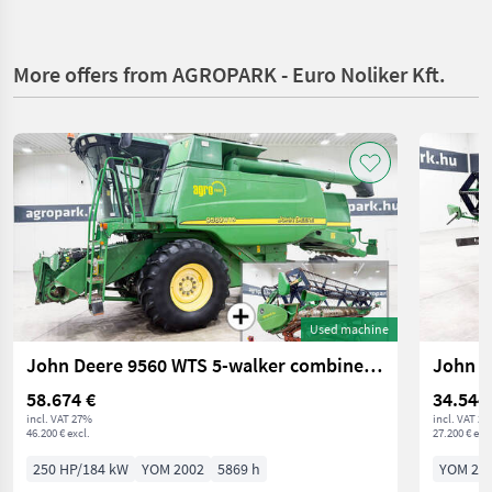
More offers from AGROPARK - Euro Noliker Kft.
Used machine
John Deere 9560 WTS 5-walker combine, 5.5 m 618R header + t
58.674 €
34.544
incl. VAT 27%
incl. VAT 2
46.200 € excl.
27.200 € excl
250 HP/184 kW
YOM 2002
5869 h
YOM 20