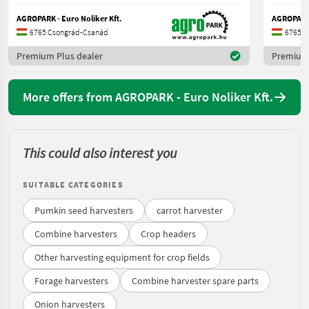
AGROPARK - Euro Noliker Kft.
AGROPARK 
6765 Csongrád-Csanád
6765 C
Premium Plus dealer
Premium 
More offers from AGROPARK - Euro Noliker Kft.
This could also interest you
SUITABLE CATEGORIES
Pumkin seed harvesters
carrot harvester
Combine harvesters
Crop headers
Other harvesting equipment for crop fields
Forage harvesters
Combine harvester spare parts
Onion harvesters