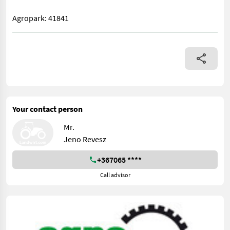
Agropark: 41841
John Deere 640X 12,2 m VARIO Schneidwerk, Rapsseitenmesser, 
Your contact person
Mr.
Jeno Revesz
+367065 ****
Call advisor