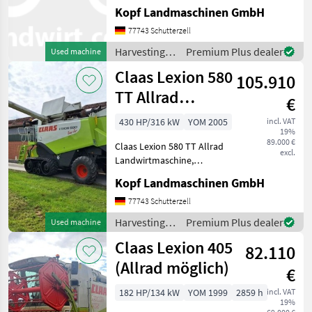
Mercedes Motor, 2.998
Kopf Landmaschinen GmbH
Trommelstunden (Int.Nr.
17804) AutoContour
77743 Schutterzell
Schneidwerksregelung,
Harvesting
Premium Plus dealer
Used machine
Beleuchtung für klappbare
equipment
Claas Lexion 580
Vorsatzgerät
105.910
crop fields /
Claas
TT Allrad
€
Landwirtmaschine
430 HP/316 kW
YOM 2005
incl. VAT
19%
Merc
89.000 €
Claas Lexion 580 TT Allrad
excl.
Landwirtmaschine,
Mercedes Motor, 2998
Kopf Landmaschinen GmbH
Trommelstunden (Int. Nr.
17804) AutoContour
77743 Schutterzell
Schneidwerksregelung,
Harvesting
Premium Plus dealer
Used machine
Beleuchtung für klappbare
equipment
Claas Lexion 405
Vorsa
82.110
crop fields /
Claas
(Allrad möglich)
€
182 HP/134 kW
YOM 1999
2859 h
incl. VAT
19%