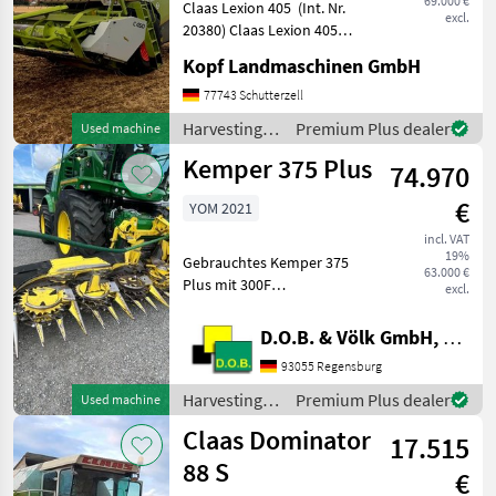
69.000 €
Claas Lexion 405 (Int. Nr.
excl.
20380) Claas Lexion 405
Baujahr 1999 Perkins Motor
Kopf Landmaschinen GmbH
1006-60TW 125kW / 170 PS
(ECE) 134 kW / 182 PS
77743 Schutterzell
brutto 3.062 ha 2.859
Harvesting
Premium Plus dealer
Used machine
Betriebsstunden
equipment
Kemper 375 Plus
74.970
crop fields /
Claas
€
YOM 2021
incl. VAT
19%
Gebrauchtes Kemper 375
63.000 €
Plus mit 300F
excl.
Zusatzfahrwerk Baujahr
07.2021 * AHC -
D.O.B. & Völk GmbH, Filiale Regensburg
Automatische
93055 Regensburg
Höhenführung *
Zünslerbügel * Komfort
Harvesting
Premium Plus dealer
Used machine
Zusatzfahrwerk 300F Das
equipment
Claas Dominator
Maisgebiss
17.515
crop fields /
Kemper
88 S
€