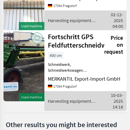
Förderschnecke - Länge ca.
17094 Pragsdorf
Claas
4 m Harvesting equipment
02-12-
crop fields Crop headers
Harvesting equipment
2025
Kemper
crop fields / Fortschritt
04:00
Used machine
Fortschritt GPS
Krone
Price
Feldfutterschneidwerk
on
Geringhoff
request
400 cm
New Holland
Schneidwerk,
Schneidwerkswagen
Show
________
MERKANTIL Export-Import GmbH
all 30
Feldfutterschneidwerk,
17094 Pragsdorf
Unischnitt, Transportwagen
MARKETPLACE
Harvesting equipment crop
10-03-
Used machine
fields Crop headers
Dealer
Harvesting equipment
2025
Marketplace
Classifieds
offers
crop fields / Fortschritt
14:18
Other results you might be interested