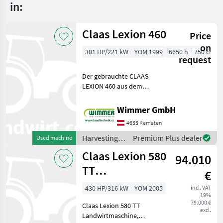
in:
Claas Lexion 460
Price
on
301 HP/221 kW
YOM 1999
6650 h
750 cm
request
Der gebrauchte CLAAS
LEXION 460 aus dem
Baujahr 1999 ist ein
leistungsstarker und
Wimmer GmbH
bewährter Mähdrescher für
4633 Kematen
professionelle
Erntearbeiten. Mit 6.650
Harvesting
Premium Plus dealer
Used machine
Betriebsstunden u
equipment
Claas Lexion 580
94.010
crop fields /
Claas
TT
€
Landwirtmaschine
430 HP/316 kW
YOM 2005
incl. VAT
19%
Mercedes-Mo
79.000 €
Claas Lexion 580 TT
excl.
Landwirtmaschine,