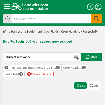
Browse offers
/
Harvesting Equipment Crop Fields
/
Crop Headers
/
Fortschritt
Buy Fortschritt Cropheaders new or used
This is how sorting works on Landwirt.com
Filter
x
x
x
Harvesting Equipment Crop Fields
Crop Headers
x
x
Fortschritt
Clear all filters
List
Grid