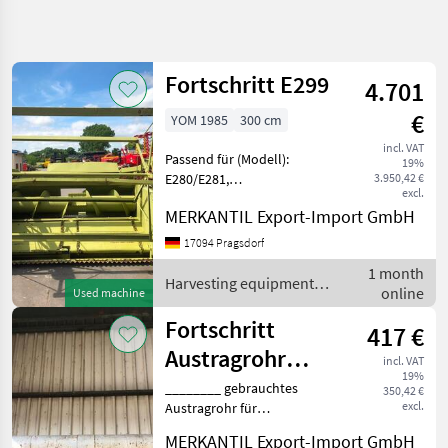
Refine
search
Fortschritt E299
4.701
Category
Place
Filter
4
€
YOM 1985
300 cm
Show
incl. VAT
CURRENT
Passend für (Modell):
Reset
3
19%
PATH
E280/E281,
3.950,42 €
results
excl.
Reihenunabhängig
Agriculture
MERKANTIL Export-Import GmbH
technology
________
Werkstattdurchsicht
Harvesting
17094 Pragsdorf
Equipment
erhalten, sofort
1 month
Crop Fields
einsatzbereit !Verkauf nur
Harvesting equipment
online
Used machine
zusammen mit
Crop
crop fields / Fortschritt
Headers
Feldhäcksler Fortschritt
Fortschritt
417 €
Fortschritt
Austragrohr
incl. VAT
19%
E516/517
SELECT
________ gebrauchtes
350,42 €
CATEGORY
excl.
Austragrohr für
Mähdrescher Fortschritt
Fortschritt
MERKANTIL Export-Import GmbH
E516-517, mit