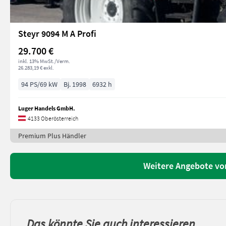
Steyr 9094 M A Profi
29.700 €
inkl. 13% MwSt./Verm.
26.283,19 € exkl.
94 PS/69 kW
Bj. 1998
6932 h
Luger Handels GmbH.
4133 Oberösterreich
Premium Plus Händler
Weitere Angebote vo
Das könnte Sie auch interessieren