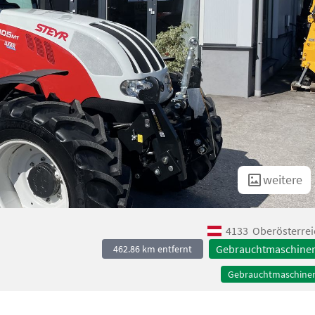
weitere
4133
Oberösterrei
Gebrauchtmaschine
462.86 km entfernt
Gebrauchtmaschine