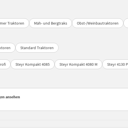
imer Traktoren
Mäh- und Bergtraks
Obst-/Weinbautraktoren
ktoren
Standard Traktoren
rofi
Steyr Kompakt 4085
Steyr Kompakt 4080 M
Steyr 4130 P
gen ansehen