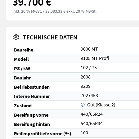
39.700 €
inkl. 20 % MwSt.
/ 33.083,33 € exkl. 20 % MwSt.
TECHNISCHE DATEN
9000 MT
Baureihe
9105 MT Profi
Modell
102 / 75
PS / kW
2008
Baujahr
9209
Betriebsstunden
7027453
Interne Nummer
Gut (Klasse 2)
Zustand
440/65R24
Bereifung vorne
540/65R34
Bereifung hinten
100
Reifenprofiltiefe vorne (%)