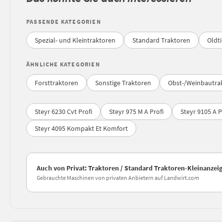
PASSENDE KATEGORIEN
Spezial- und Kleintraktoren
Standard Traktoren
Oldt
ÄHNLICHE KATEGORIEN
Forsttraktoren
Sonstige Traktoren
Obst-/Weinbautra
Steyr 6230 Cvt Profi
Steyr 975 M A Profi
Steyr 9105 A P
Steyr 4095 Kompakt Et Komfort
Auch von Privat: Traktoren / Standard Traktoren-Kleinanzei
Gebrauchte Maschinen von privaten Anbietern auf Landwirt.com