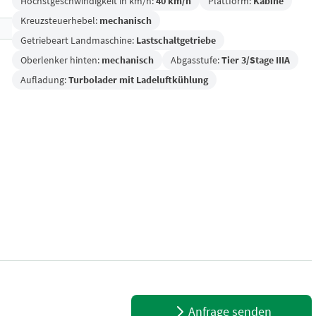
Höchstgeschwindigkeit in km/h:
40 km/h
Plattform:
Kabine
Kreuzsteuerhebel:
mechanisch
Getriebeart Landmaschine:
Lastschaltgetriebe
Oberlenker hinten:
mechanisch
Abgasstufe:
Tier 3/Stage IIIA
Aufladung:
Turbolader mit Ladeluftkühlung
bremse - 2x DW Zusatzsteuergerät mech. - 1x DW Zusatzsteuergerät 
Anfrage senden