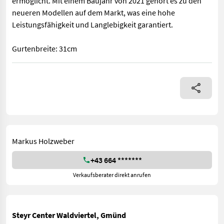
ermöglicht. Mit einem Baujahr von 2021 gehört es zu den
neueren Modellen auf dem Markt, was eine hohe
Leistungsfähigkeit und Langlebigkeit garantiert.
Gurtenbreite: 31cm
Das Förderband wurde im Jahr 2021 gefertigt und bietet eine z
Markus Holzweber
+43 664 *******
Verkaufsberater direkt anrufen
Steyr Center Waldviertel, Gmünd