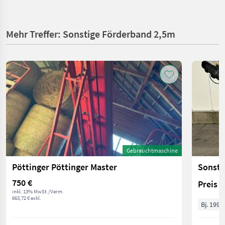
Mehr Treffer: Sonstige Förderband 2,5m
Gebrauchtmaschine
Pöttinger Pöttinger Master
Sonsti
750 €
Preis 
inkl. 13% MwSt./Verm.
663,72 € exkl.
Bj. 1996