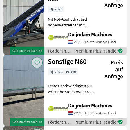
Anfrage
Bj. 2021
Mit Not-AusHydraulisch
höhenverstellbar mit
HandpumpeFahrbarSehr
Duijndam Machines
solide QualitätWeitere
Informationen oder eine
2913 L Nieuwerkerk a/d IJssel
vollständige Angebot?
Förderanlagen
Premium Plus Händler
Gebrauchtmaschine
Fragen Sie das einfach und
/ Sonstige
Sonstige N60
schn
Preis
auf
Bj. 2023
60 cm
Anfrage
Feste Geschwindigkeit380
VoltHöhe stelbarWeitere
Informationen oder eine
vollständige Angebot?
Duijndam Machines
Fragen Sie das einfach und
2913 L Nieuwerkerk a/d IJssel
schnell an auf unsere
Duijndam Machines Web
Förderanlagen
Premium Plus Händler
Gebrauchtmaschine
/ Sonstige