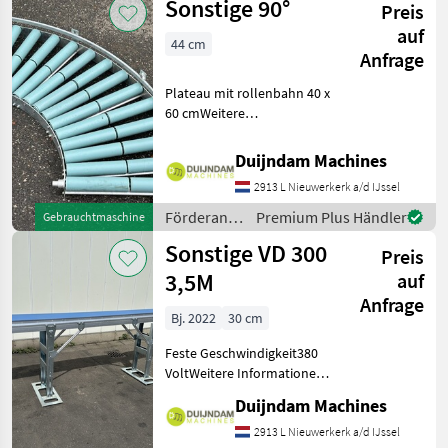
Sonstige 90°
Preis
auf
44 cm
Anfrage
Plateau mit rollenbahn 40 x
60 cmWeitere
Informationen oder eine
vollständige Angebot?
Duijndam Machines
Fragen Sie das einfach und
2913 L Nieuwerkerk a/d IJssel
schnell an auf unsere
Duijndam Machines
Förderanlagen
Premium Plus Händler
Gebrauchtmaschine
Website! Si
/ Sonstige
Sonstige VD 300
Preis
3,5M
auf
Anfrage
Bj. 2022
30 cm
Feste Geschwindigkeit380
VoltWeitere Informationen
oder eine vollständige
Duijndam Machines
Angebot? Fragen Sie das
einfach und schnell an auf
2913 L Nieuwerkerk a/d IJssel