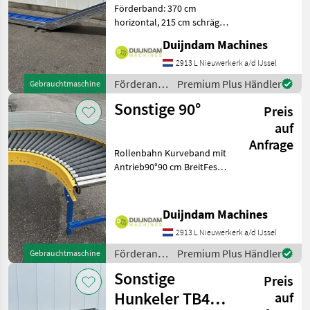
Förderband: 370 cm
horizontal, 215 cm schräg
nach obenFeste
Duijndam Machines
Geschwindigkeit380
VoltWeitere Informationen
2913 L Nieuwerkerk a/d IJssel
oder eine vollständige
Förderanlagen
Premium Plus Händler
Gebrauchtmaschine
Angebot? Fragen Sie das
/ Sonstige
Sonstige 90°
einfach und s
Preis
auf
Anfrage
Rollenbahn Kurveband mit
Antrieb90°90 cm BreitFeste
Geschwindigkeit Weitere
Informationen oder eine
vollständige Angebot?
Duijndam Machines
Fragen Sie das einfach und
2913 L Nieuwerkerk a/d IJssel
schnell an auf u
Förderanlagen
Premium Plus Händler
Gebrauchtmaschine
/ Sonstige
Sonstige
Preis
Hunkeler TB4
auf