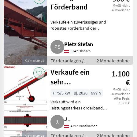
Förderband
MwSt nicht
ausweisbar
Verkaufe ein zuverlässiges und
robustes Förderband der
Qualitätsmarke Pöttinger mit
einer Gesamtlänge von 10 m.
Pletz Stefan
Das Band eignet sich ideal für
8742 Obdach
den Transport von Heu,
Förderanlagen /
2 Monate online
Kleinanzeige
Förderbänder
Verkaufe ein
1.100
sehr
€
leistungsstarkes
MwSt nicht
7 PS/5 kW
Bj. 2026
999 h
ausweisbar
Alter Preis
Förderband
Verkauft wird ein
1.300 €
leistungsstarkes Förderband
bzw. Kratzbodenband in Z-
J .
Form. Durch die gerade
Aufnahmefläche ist das
4792 Münzkirchen
Beladen mit Kipper oder
Förderanlagen /
2 Monate online
Kleinanzeige