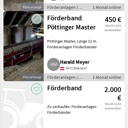
Förderanlagen /
1 Monat online
Kleinanzeige
Förderbänder
Förderband
450 €
Pöttinger Master
MwSt nicht
ausweisbar
Pöttinger Master, Länge 12 m.
Förderanlagen Förderbänder
Harald Meyer
9472 Ettendorf
Förderanlagen /
1 Monat online
Kleinanzeige
Förderbänder
Förderband
2.000
€
MwSt nicht
Zu verkaufen. Förderanlagen
ausweisbar
Förderbänder