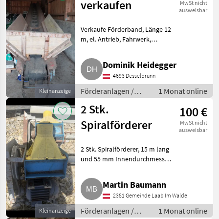
verkaufen
MwSt nicht
ausweisbar
Verkaufe Förderband, Länge 12
m, el. Antrieb, Fahrwerk,
Anhängevorrichtung, Aufsatz
zur leichteren Befüllung (kann
Dominik Heidegger
leicht entfernt werden). Ideal
4693 Desselbrunn
für Hackschnitzel/S
Förderanlagen /
1 Monat online
Kleinanzeige
Förderbänder
2 Stk.
100 €
Spiralförderer
MwSt nicht
ausweisbar
2 Stk. Spiralförderer, 15 m lang
und 55 mm Innendurchmesser.
Für Getreide, Futter, Pellets etc..
Förderanlagen Förderbänder
Martin Baumann
2381 Gemeinde Laab Im Walde
Förderanlagen /
1 Monat online
Kleinanzeige