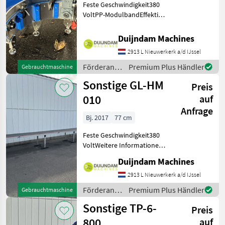
Feste Geschwindigkeit380
VoltPP-ModulbandEffektive
Breite 25 cmWeitere
Informationen oder eine
Duijndam Machines
vollständige Angebot?
2913 L Nieuwerkerk a/d IJssel
Fragen Sie das einfach und
schnell an auf unsere
Förderanlagen
Premium Plus Händler
Gebrauchtmaschine
/ Sonstige
Sonstige GL-HM
Preis
010
auf
Anfrage
Bj. 2017
77 cm
Feste Geschwindigkeit380
VoltWeitere Informationen
oder eine vollständige
Duijndam Machines
Angebot? Fragen Sie das
einfach und schnell an auf
2913 L Nieuwerkerk a/d IJssel
unsere Duijndam Machines
Förderanlagen
Premium Plus Händler
Gebrauchtmaschine
Website! Sie kö
/ Sonstige
Sonstige TP-6-
Preis
800
auf