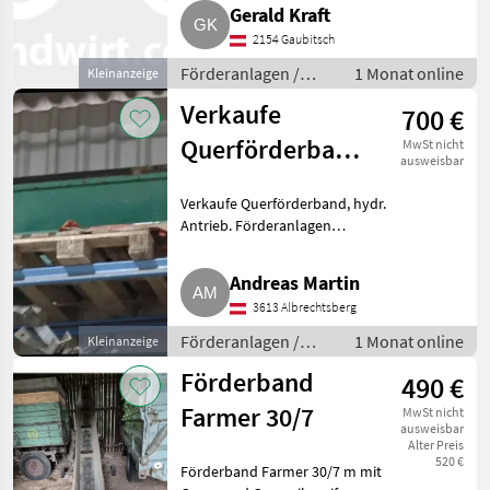
Gerald Kraft
2154 Gaubitsch
Förderanlagen /
1 Monat online
Kleinanzeige
Förderbänder
Verkaufe
700 €
Querförderband,
MwSt nicht
ausweisbar
hydr. Antrieb
Verkaufe Querförderband, hydr.
Antrieb. Förderanlagen
Förderbänder
Andreas Martin
3613 Albrechtsberg
Förderanlagen /
1 Monat online
Kleinanzeige
Förderbänder
Förderband
490 €
Farmer 30/7
MwSt nicht
ausweisbar
Alter Preis
520 €
Förderband Farmer 30/7 m mit