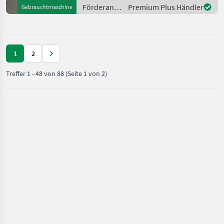
unsere Duijndam Machines
Förderanlagen
Premium Plus Händler
Gebrauchtmaschine
Website! Sie kö
/ Sonstige
1
2
Treffer
1
-
48
von
88
(Seite 1 von 2)