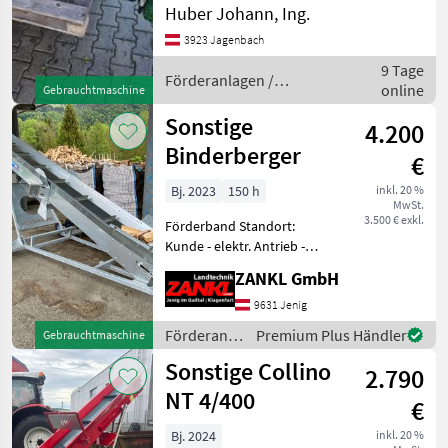
von der Traktorhydraulik
Huber Johann, Ing.
geeignet für Heckanbau bei
3923 Jagenbach
Schreiber
1
Kippergosse ; Länge 1, 9, m
9 Tage
Breite 20cm. Förderband
Förderanlagen /
online
Gebrauchtmaschine
MARKTPLATZ
Sonstige
Sonstige
4.200
Marktplatz
Händlerangebote
Kleinanzeigen
Binderberger
€
Bj. 2023
150 h
inkl. 20 %
MwSt.
3.500 € exkl.
Förderband Standort:
Kunde - elektr. Antrieb -
Förderbandlänge 4, 50m -
ZANKL GmbH
Förderhöhe 3, 7m -
Bandbreite 40cm - mit
9631 Jenig
Fahrwerk - verzinkte
Förderanlagen
Premium Plus Händler
Gebrauchtmaschine
Ausführung - PRIVATVE
/ Sonstige
Sonstige Collino
2.790
NT 4/400
€
Bj. 2024
inkl. 20 %