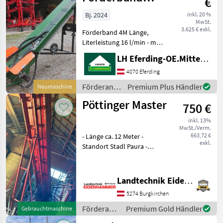
€
M8100
Bj. 2024
inkl. 20 %
MwSt.
3.625 € exkl.
Förderband 4M Länge,
Literleistung 16 l/min - max
130bar, Anschraubbare
LH Eferding-OE.Mitte, Eferding
Deichsel ( Keine
Straßenzulassung )
4070 Eferding
Förderanlagen
Förderanlagen
Premium Plus Händler
Neumaschine
Förderbänder
/ Sonstige
Pöttinger Master
750 €
inkl. 13%
MwSt./Verm.
663,72 €
- Länge ca. 12 Meter -
exkl.
Standort Stadl Paura -
PRIVATVERKAUF -
Förderanlagen
Förderbänder
Landtechnik Eidenhammer GmbH
5274 Burgkirchen
Förderanlagen
Premium Gold Händler
Gebrauchtmaschine
/ Pöttinger