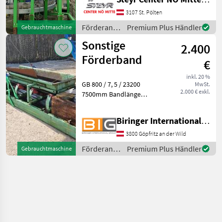
PRIVATVERKAUF
Förderanlagen
3107 St. Pölten
Förderbänder
Förderanlagen
Premium Plus Händler
Gebrauchtmaschine
/ Sonstige
Sonstige
2.400
Förderband
€
inkl. 20 %
GB 800 / 7, 5 / 23200
MwSt.
2.000 € exkl.
7500mm Bandlänge
780mm Gurtbreite
Förderanlagen
Biringer International GmbH
Förderbänder
3800 Göpfritz an der Wild
Förderanlagen
Premium Plus Händler
Gebrauchtmaschine
/ Sonstige