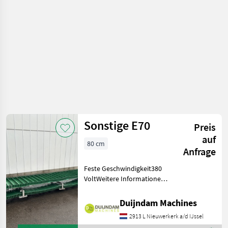
Sonstige E70
Preis
auf
80 cm
Anfrage
Feste Geschwindigkeit380
VoltWeitere Informationen
oder eine vollständige
Angebot? Fragen Sie das
Duijndam Machines
einfach und schnell an auf
2913 L Nieuwerkerk a/d IJssel
unsere Duijndam Machines