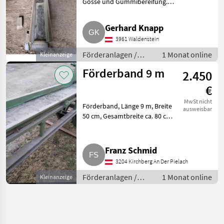
Gosse und Gummibereifung.
Förderanlagen Förderbänder
Gerhard Knapp
3961 Waldenstein
Förderanlagen /
1 Monat online
Kleinanzeige
Förderbänder
Förderband 9 m
2.450
€
MwSt nicht
Förderband, Länge 9 m, Breite
ausweisbar
50 cm, Gesamtbreite ca. 80 cm,
seitlich ist ein Kettenförderer, es
wurden Bretter von der Seite
eingeleitet. Förderanlagen
Franz Schmid
Förderbänder
3204 Kirchberg An Der Pielach
Förderanlagen /
1 Monat online
Kleinanzeige
Förderbänder