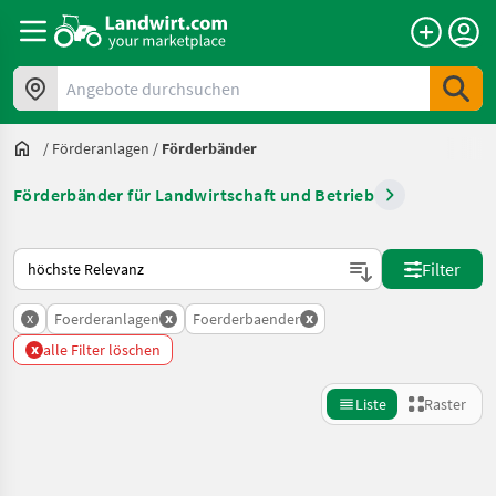
Angebote durchsuchen
/
Förderanlagen
/
Förderbänder
Förderbänder für Landwirtschaft und Betrieb
So wird auf Landwirt.com sortiert
Filter
x
x
x
Foerderanlagen
Foerderbaender
x
alle Filter löschen
Liste
Raster