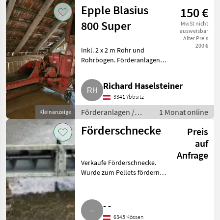
Förderbänder
Epple Blasius
150 €
800 Super
MwSt nicht
ausweisbar
Alter Preis
200 €
Inkl. 2 x 2 m Rohr und
Rohrbogen. Förderanlagen
Förderbänder
Richard Haselsteiner
3341 Ybbsitz
Förderanlagen /
1 Monat online
Kleinanzeige
Förderbänder
Förderschnecke
Preis
auf
Anfrage
Verkaufe Förderschnecke.
Wurde zum Pellets fördern
benutzt. Länge bis Auslass 3, 80
m, Breite des Kanals 20 cm.
Leichter Rost unten, aber voll
- -
funktionsfähig. Fördera
6345 Kössen