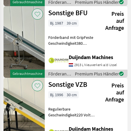
Website! Sie kö
Förderanlagen
Premium Plus Händler
Gebrauchtmaschine
/ Sonstige
Sonstige BFU
Preis
auf
Bj. 1987
39 cm
Anfrage
Förderband mit GripFeste
Geschwindigkeit380
VoltHöhenverstellbarUm
45 Grad neigbar (auf den
Duijndam Machines
Fotos in der maximalen
2913 L Nieuwerkerk a/d IJssel
Position)Weitere
Informationen oder eine
Förderanlagen
Premium Plus Händler
Gebrauchtmaschine
vollständ
/ Sonstige
Sonstige VZB
Preis
auf
Bj. 1996
30 cm
Anfrage
Regulierbare
Geschwindigkeit220 VoltUm
45 Grad neigbar (auf den
Fotos in der maximalen
Duijndam Machines