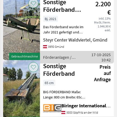
Sonstige
2.200
Förderband
€
2,5m
Bj. 2021
inkl. 13%
MwSt./Verm.
1.946,90 €
Das Förderband wurde im
exkl.
Jahr 2021 gefertigt und
bietet eine zuverlässige
Steyr Center Waldviertel, Gmünd
Lösung für verschiedene
3950 Gmünd
Transportanforderungen.
Dieses Modell zeichnet sich
17-10-2025
Gebrauchtmaschine
Förderanlagen /
durch seine soli
10:42
Sonstige
Sonstige
Preis
Förderband
auf
Anfrage
65 cm
BIG FÖRDERBAND Maße:
Länge: 800 cm Breite: 65cm
mit Fahrwerk
Biringer International GmbH
Förderanlagen
Förderbänder
3800 Göpfritz an der Wild