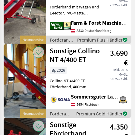
MwSt.
2.325 € exkl.
Förderband mit Wagen und
E-Motor, PVC-Matte
40cm/breit, Förderanlagen
Farm & Forst Maschinenhandel GmbH. u. CoKG
Förderbänder
8530 Deutschlandsberg
Förderanlagen
Premium Plus Händler
Neumaschine
/ Sonstige
Sonstige Collino
3.690
NT 4/400 ET
€
Bj. 2026
inkl. 20 %
MwSt.
3.075 € exkl.
Collino NT 4/400 ET
Förderband, 400mm
Bandbreite und einer Länge
Sommersguter Landmaschinen GmbH
von 4m, eigenes Fahrwerk,
elektro Antrieb 380V. 4, 5
8654 Fischbach
und 6m Variante sind auf
Förderanlagen
Premium Gold Händler
Neumaschine
Lager und sofort Verf
/ Sonstige
Sonstige
4.350
Förderband