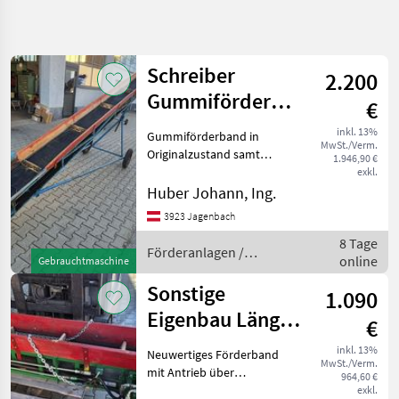
Suche
verfeinern
Schreiber
2.200
Kategorie
Land
Filter
3
Gummiförderband
€
Länge 6,5m
88
inkl. 13%
Gummiförderband in
AKTUELLER
Zurücksetzen
Ergebnisse
MwSt./Verm.
PFAD
Originalzustand samt
1.946,90 €
anzeigen
Fahrwerk mit
exkl.
Landtechnik
Höhenverstellung,
Huber Johann, Ing.
Foerderanlagen
Anhängevorrichtung und
3923 Jagenbach
Motor 400V 16 Amper
Foerderbaender
8 Tage
Stecker Förderband sofort
Förderanlagen /
online
einsatzbereit ideal für
Gebrauchtmaschine
KATEGORIE
Schreiber
WÄHLEN
Sonstige
1.090
Eigenbau Länge
Sonstige
83
€
1,9m Breite
inkl. 13%
Neuwertiges Förderband
Pöttinger
3
MwSt./Verm.
20cm
mit Antrieb über
964,60 €
Hydromotor Versorgung
exkl.
Grimme
1