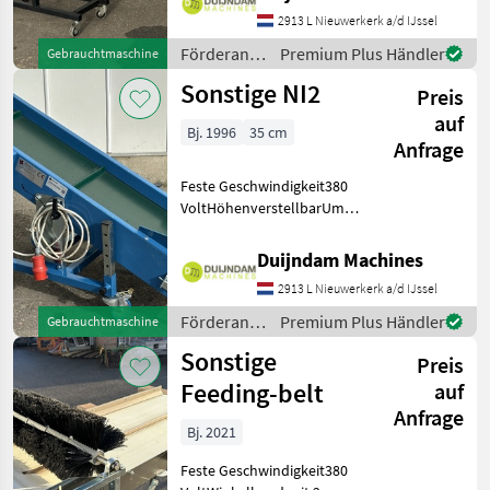
Position)Weitere
2913 L Nieuwerkerk a/d IJssel
Informationen oder eine
vollständige Angebot?
Förderanlagen
Premium Plus Händler
Gebrauchtmaschine
Fragen Sie das
/ Sonstige
Sonstige NI2
Preis
auf
Bj. 1996
35 cm
Anfrage
Feste Geschwindigkeit380
VoltHöhenverstellbarUm
45 Grad neigbar (auf den
Fotos in der maximalen
Duijndam Machines
Position)Weitere
2913 L Nieuwerkerk a/d IJssel
Informationen oder eine
vollständige Angebot?
Förderanlagen
Premium Plus Händler
Gebrauchtmaschine
Fragen
/ Sonstige
Sonstige
Preis
Feeding-belt
auf
Anfrage
Bj. 2021
Feste Geschwindigkeit380