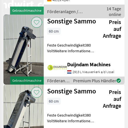
höhenverstellb.
Einschütttuch 50 cm
14 Tage
Gebrauchtmaschine
Förderanlagen /
längeres Erdabfuhrband
online
Grimme
Turbo-Clean
Sonstige Sammo
Preis
auf
60 cm
Anfrage
Feste Geschwindigkeit380
VoltWeitere Informationen
oder eine vollständige
Angebot? Fragen Sie das
Duijndam Machines
einfach und schnell an auf
2913 L Nieuwerkerk a/d IJssel
unsere Duijndam Machines
Website! Sie kö
Förderanlagen
Premium Plus Händler
Gebrauchtmaschine
/ Sonstige
Sonstige Sammo
Preis
auf
60 cm
Anfrage
Feste Geschwindigkeit380
VoltWeitere Informationen
oder eine vollständige