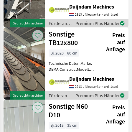
Angebot? Fragen Sie das
Duijndam Machines
einfach und schnell an auf
2913 L Nieuwerkerk a/d IJssel
unsere Duijndam Machines
Website! Sie kö
Förderanlagen
Premium Plus Händler
Gebrauchtmaschine
/ Sonstige
Sonstige
Preis
TB12x800
auf
Anfrage
Bj. 2020
80 cm
Technische Daten:Marke:
DEMA ConstructModell:
TB12x800Länge: 12
Duijndam Machines
MeterBandbreite: 800
mmAntrieb: 4, 0-kW-
2913 L Nieuwerkerk a/d IJssel
ElektromotorBandgeschwindigkeit:
Förderanlagen
Premium Plus Händler
Gebrauchtmaschine
45 m/min
/ Sonstige
Sonstige N60
(Standard)Stromverso
Preis
D10
auf
Anfrage
Bj. 2018
35 cm