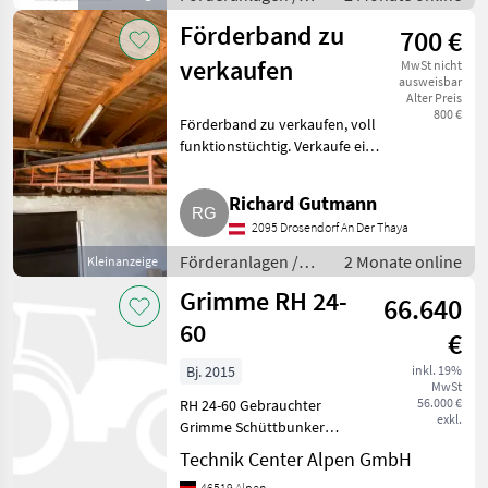
Ladewagen besonders einf
Förderbänder
Förderband zu
700 €
verkaufen
MwSt nicht
ausweisbar
Alter Preis
800 €
Förderband zu verkaufen, voll
funktionstüchtig. Verkaufe ein
gebrauchtes Förderband in voll
funktionstüchtigem Zustand.
Richard Gutmann
Wurde zuletzt zum Transport
2095 Drosendorf An Der Thaya
von Hackgut verwe
Förderanlagen /
2 Monate online
Kleinanzeige
Förderbänder
Grimme RH 24-
66.640
60
€
Bj. 2015
inkl. 19%
MwSt
56.000 €
RH 24-60 Gebrauchter
exkl.
Grimme Schüttbunker
Enterdung 2, 4 m mit 9 PU-
Technik Center Alpen GmbH
Spiralwalzen Gefedertes
46519 Alpen