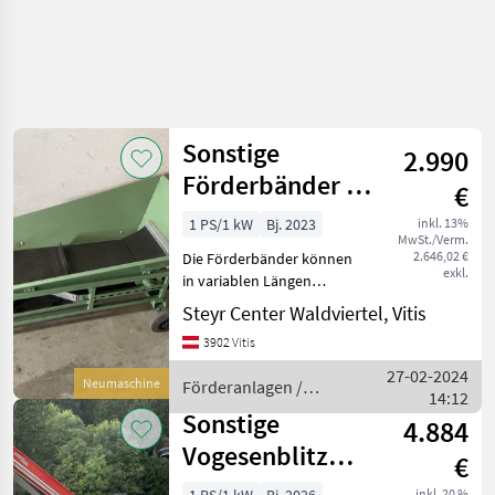
Sonstige
2.990
Förderbänder in
€
verschiedenen
1 PS/1 kW
Bj. 2023
inkl. 13%
MwSt./Verm.
Längen
2.646,02 €
Die Förderbänder können
exkl.
in variablen Längen
erworben werden.
Steyr Center Waldviertel, Vitis
Förderanlagen
3902 Vitis
Förderbänder
27-02-2024
Neumaschine
Förderanlagen /
14:12
Sonstige
Sonstige
4.884
Vogesenblitz
€
TMB E5
inkl. 20 %