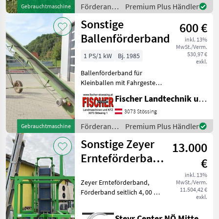
Förderanlagen
Premium Plus Händler
Gebrauchtmaschine
/ Sonstige
Sonstige
600 €
Ballenförderband
inkl. 13%
MwSt./Verm.
530,97 €
1 PS/1 kW
Bj. 1985
exkl.
Ballenförderband für
Kleinballen mit Fahrgestell
Länge 7, 5m E Motor 380 V
Fischer Landtechnik und Kfz KG
Voll funktionsfähig
Kommen sie vorbei, das
3073 Stössing
Team der Firma Fischer
Förderanlagen
Premium Plus Händler
Gebrauchtmaschine
zeigt Ihnen das
/ Sonstige
Sonstige Zeyer
13.000
Ernteförderband
€
PRIVATVERKAUF
inkl. 13%
Zeyer Ernteförderband,
MwSt./Verm.
11.504,42 €
Förderband seitlich 4, 00 m,
exkl.
Förderband hinten 5, 00 m,
wenig gebraucht,
Steyr Center NÖ Mitte Landmaschinentechnik GmbH