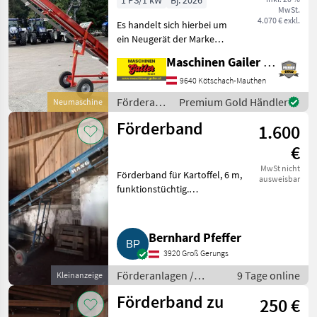
1 PS/1 kW
Bj. 2026
MwSt.
Förderband 5m
4.070 € exkl.
Es handelt sich hierbei um
ein Neugerät der Marke
vogesenblitz, Förderband
Maschinen Gailer GmbH
mit 5m Länge, Baujahr
2023, mit 0
9640 Kötschach-Mauthen
Betriebsstunden. Das
Förderanlagen
Premium Gold Händler
Neumaschine
Förderband verfügt über
/ Sonstige
einen Antri
Förderband
1.600
€
MwSt nicht
Förderband für Kartoffel, 6 m,
ausweisbar
funktionstüchtig.
Förderanlagen Förderbänder
Bernhard Pfeffer
3920 Groß Gerungs
Förderanlagen /
9 Tage online
Kleinanzeige
Förderbänder
Förderband zu
250 €