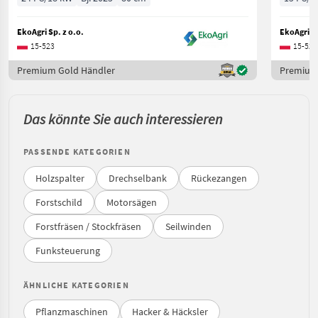
EkoAgri Sp. z o.o.
EkoAgri Sp
15-523
15-523
Premium Gold Händler
Premium
Das könnte Sie auch interessieren
PASSENDE KATEGORIEN
Holzspalter
Drechselbank
Rückezangen
Forstschild
Motorsägen
Forstfräsen / Stockfräsen
Seilwinden
Funksteuerung
ÄHNLICHE KATEGORIEN
Pflanzmaschinen
Hacker & Häcksler