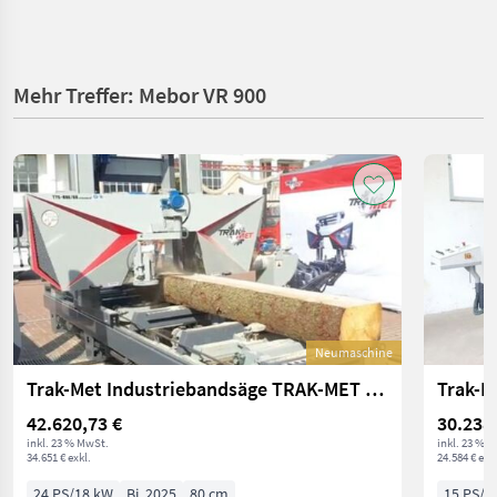
Mehr Treffer: Mebor VR 900
Neumaschine
Trak-Met Industriebandsäge TRAK-MET TTS-800/60, 18,5 kW
42.620,73 €
30.238
inkl. 23 % MwSt.
inkl. 23 % 
34.651 € exkl.
24.584 € exkl
24 PS/18 kW
Bj. 2025
80 cm
15 PS/1