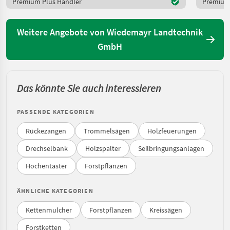
Premium Plus Händler
Premium 
Weitere Angebote von Wiedemayr Landtechnik
GmbH
Das könnte Sie auch interessieren
PASSENDE KATEGORIEN
Rückezangen
Trommelsägen
Holzfeuerungen
Drechselbank
Holzspalter
Seilbringungsanlagen
Hochentaster
Forstpflanzen
ÄHNLICHE KATEGORIEN
Kettenmulcher
Forstpflanzen
Kreissägen
Forstketten