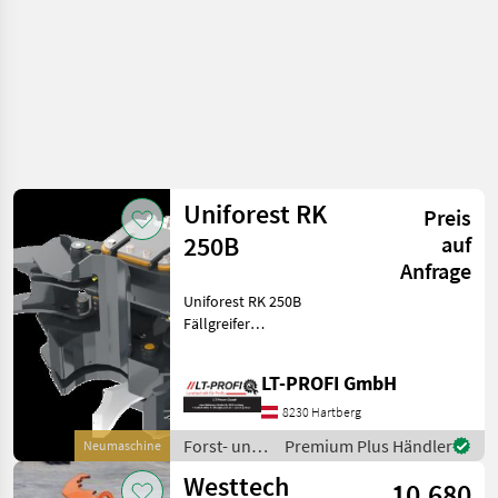
Uniforest RK
Preis
250B
auf
Anfrage
Uniforest RK 250B
Fällgreifer
==Neumaschine== Der
Fällgreifer RK250B kann auf
LT-PROFI GmbH
Bagger montiert werden
und kann zum bearbeiten
8230 Hartberg
größerer Oberflächen
Forst- und
Premium Plus Händler
Neumaschine
verwendet w
Holztechnik
Westtech
10.680
/ Uniforest