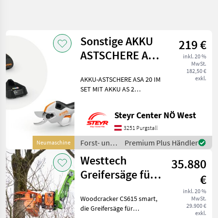
Suche
verfeinern
Sonstige AKKU
219 €
Kategorie
Land
Filter
3
ASTSCHERE ASA
inkl. 20 %
MwSt.
20 SET
68
182,50 €
AKTUELLER
exkl.
AKKU-ASTSCHERE ASA 20 IM
Zurücksetzen
Ergebnisse
(AL1+AS2)
PFAD
SET MIT AKKU AS 2
anzeigen
Forsttechnik
UNDSTANDARDLADEGERÄT
AL 1: SPÜRBAR EINFACHER
Forst Und
Steyr Center NÖ West
UND KRÄFTESCHONEND
Holztechnik
SCHNEIDEN Die Akku-
3251 Purgstall
Baumschere
Astschere STIHL ASA 20
Faellgreifer
Forst- und
Premium Plus Händler
Neumaschine
bietet Ihnen im
Holztechnik
Westtech
KATEGORIE
35.880
/ Sonstige
WÄHLEN
Greifersäge für
€
Sonstige
28
Teleskoplader
inkl. 20 %
Woodcracker CS615 smart,
MwSt.
29.900 €
Westtech
17
die Greifersäge für
exkl.
kompakte Roto-