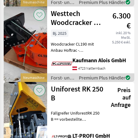
Forst- und
Premium Plus Händler
Neumaschine
lagernd ohne
Holztechnik
Westtech
6.300
/ Westtech
Woodcracker CL
€
190
Bj. 2025
inkl. 20 %
MwSt.
5.250 € exkl.
Woodcracker CL190 mit
Anbau Hoftrac -
Verschiedene Anbauplatten
Kaufmann Alois GmbH
Lagernd ( Weidemann,
Euroaufnahme, ....)
4723 Natternbach
Maschine ist lagernd
Forst- und
Premium Plus Händler
Neumaschine
Technische Daten:
Holztechnik
Uniforest RK 250
Schneiddurchmesser
Preis
/ Westtech
B
auf
Anfrage
Fällgreifer UniforestRK 250
B == vorbestellte
Lagermaschine== Max.
Durchmesser Weichholz
LT-PROFI GmbH
250 Max. Durchmesser