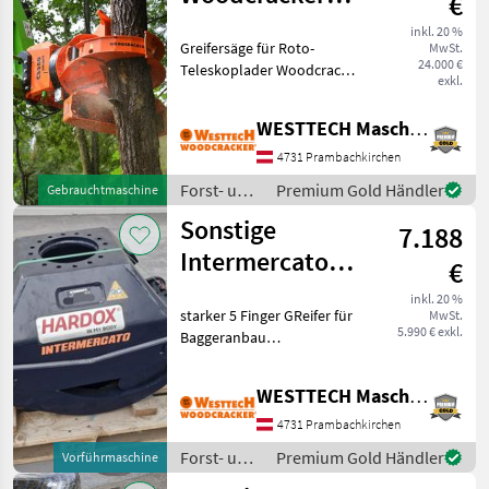
€
CS580 smart
inkl. 20 %
Greifersäge für Roto-
MwSt.
24.000 €
Teleskoplader Woodcracker
exkl.
CS580 smart inkl.
automatischer Schmierung
WESTTECH Maschinenbau GmbH
für Tiltator (Drehkranz)
Starker Greifer sür sicheren
4731 Prambachkirchen
Halt Schnittdurchm
Forst- und
Premium Gold Händler
Gebrauchtmaschine
Holztechnik
Sonstige
7.188
/ Westtech
Intermercato
€
GX28-50/5
inkl. 20 %
starker 5 Finger GReifer für
MwSt.
5.990 € exkl.
Baggeranbau
Öffnungsweite: 148cm.
Gewicht 490kg Für Bagger
WESTTECH Maschinenbau GmbH
zwischen 9 und 15 Tonnen
geeignet. Aus
4731 Prambachkirchen
Kundenrücknahme mit nur
Forst- und
Premium Gold Händler
Vorführmaschine
5 Betrieb
Holztechnik