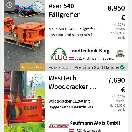
Holztechnik
Axer 540L
8.950
/ Sonstige
Fällgreifer
€
inkl. 20 %
Neue AXER 540L Fällgreifer
MwSt.
7.458,33 €
aus Finnland von Profis für
exkl.
Profis mit einziehbarem
Messer - so auch als Greifer
Landtechnik Klug e. U.
zum Zusammenlegen und
Laden verwendbar.
8081 Pirching am Traubenberg
Umfangreiche Auss
Forst- und
Premium Gold Händler
Neumaschine
Holztechnik
Westtech
7.690
/ Axer
Woodcracker CL
€
260
inkl. 20 %
Woodcracker CL260 mit
MwSt.
6.408,33 €
Bagger Anbau (Martin MH10
exkl.
Aufnahme - Verschiedene
Anbauplatten lagernd,
Kaufmann Alois GmbH
Maschine ist lagernd, ohne
Schlauchpacket Technische
4723 Natternbach