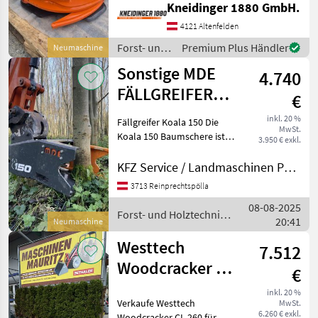
Kneidinger 1880 GmbH.
Forst- und Holztechnik
Baumschere/Fällgreifer
4121 Altenfelden
Forst- und
Premium Plus Händler
Neumaschine
Holztechnik
Sonstige MDE
4.740
/ Sonstige
FÄLLGREIFER
€
Koala 150
inkl. 20 %
Fällgreifer Koala 150 Die
MwSt.
Koala 150 Baumschere ist
3.950 € exkl.
die kompakteste und
vielseitigste Lösung von
KFZ Service / Landmaschinen Philipp Manhart
MDE Machinery für
3713 Reinprechtspölla
effizientes Baumfällen.
08-08-2025
Dieses für kleine Bagger
Forst- und Holztechnik
20:41
Neumaschine
/ Sonstige
Westtech
7.512
Woodcracker CL
€
260 für Bagger
inkl. 20 %
Verkaufe Westtech
MwSt.
6.260 € exkl.
Woodcracker CL 260 für