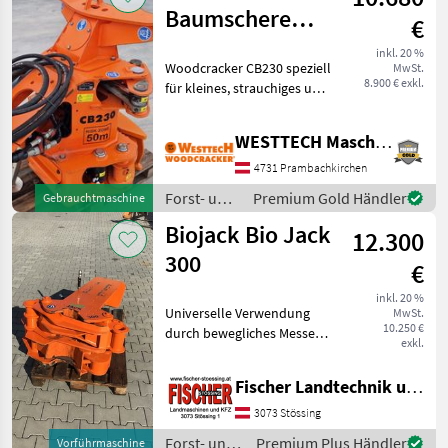
Baumschere
€
Woodcracker
inkl. 20 %
Woodcracker CB230 speziell
MwSt.
CB230
8.900 € exkl.
für kleines, strauchiges und
buschiges Material. Sehr
große Öffnungsweite mit
WESTTECH Maschinenbau GmbH
1100mm.
Schnittdurchmesser bis
4731 Prambachkirchen
25cm im Weichholz inkl. Sa
Forst- und
Premium Gold Händler
Gebrauchtmaschine
Holztechnik
Biojack Bio Jack
12.300
/ Westtech
300
€
inkl. 20 %
Universelle Verwendung
MwSt.
10.250 €
durch bewegliches Messer
exkl.
Sammeln und Schneiden
Gefertigt aus Hochfesten
Fischer Landtechnik und Kfz KG
Hardox Stahl Greifer
Synchron zueinander
3073 Stössing
schließend Durch die ge
Forst- und
Premium Plus Händler
Vorführmaschine