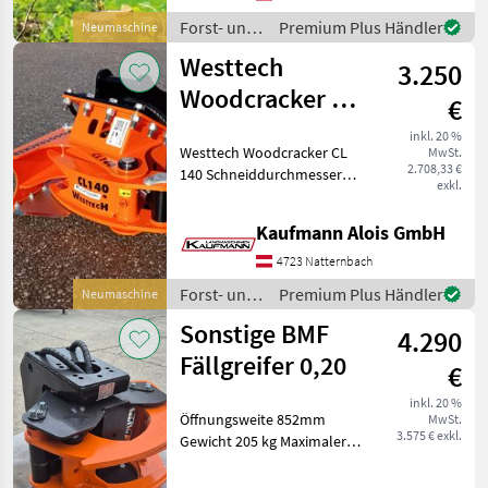
Daten: Schnei
Forst- und
Premium Plus Händler
Neumaschine
Holztechnik
Westtech
3.250
/ Westtech
Woodcracker CL
€
140
inkl. 20 %
Westtech Woodcracker CL
MwSt.
2.708,33 €
140 Schneiddurchmesser
exkl.
Weichholz (mm): 180
Schneiddurchmesser
Kaufmann Alois GmbH
Hartholz (mm): 150
Greiferöffnung =
4723 Natternbach
Scherenöffnung (mm): 440
Forst- und
Premium Plus Händler
Neumaschine
Eigengewicht (
Holztechnik
Sonstige BMF
4.290
/ Westtech
Fällgreifer 0,20
€
inkl. 20 %
Öffnungsweite 852mm
MwSt.
3.575 € exkl.
Gewicht 205 kg Maximaler
Fälldurchmesser 210mm
Kippfunktion absperrbar