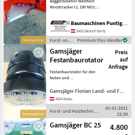
Baggerzubehör Westtech
Woodcracker CL 190 NEU:
Trägergerät 2, 5t – 7, 5t,
Arbeitsdruck: 250 bar, max.
Baumaschinen Puntigam GmbH
Schneidedurchmesser
Weichholz 250 mm,
8483 Deutsch Goritz
Scherenöffnung 685 mm,
Forst- und
Premium Plus Händler
Neumaschine
Ölme
Holztechnik
Gamsjäger
Preis
/ Westtech
Festanbaurotator
auf
Anfrage
Festanbaurotator für den
festen und
endlosdrehbaren Einsatz
von einem Fällkopf,
Gamsjäger Florian Land- und Forsttechnik
Holzzange,
4824 Gosau
Baggersortierzange uvm.
01-01-2021
Traglast statisch: 14 000kg
Forst- und Holztechnik /
22:39
Traglast dynamisch:
Neumaschine
Gamsjäger
Gamsjäger BC 25
4.800