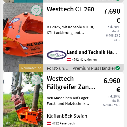
Holztechnik
Westtech CL 260
7.690
/ Biojack
€
BJ 2025, mit Konsole MH 10,
inkl. 20 %
MwSt.
KTL Lackierung und
6.408,33 €
Pulverbeschichtet,
exkl.
Greiferöffung 760 mm,
Schneiddurchmesser 260 –
Land und Technik HandelsgesmbH
320 mm, Aufnahme
4792 Münzkirchen
passend zu Takeuchi TB
290, Forst
Forst- und
Premium Plus Händler
Neumaschine
Holztechnik
Westtech
6.960
/ Westtech
Fällgreifer Zange
€
CL260
inkl. 20 %
neu Maschinen auf Lager
MwSt.
Forst- und Holztechnik
5.800 € exkl.
Baumschere/Fällgreifer
Klaffenböck Stefan
4722 Peuerbach