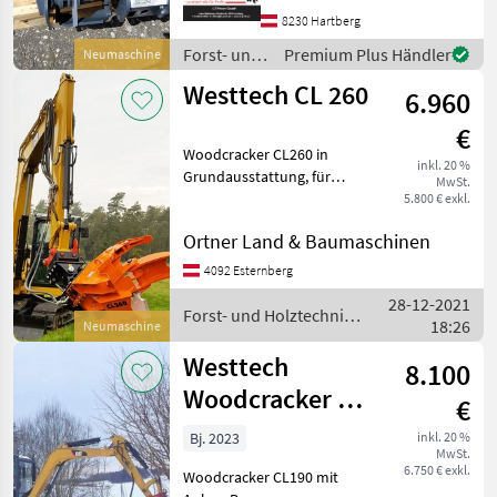
Hartholz 200 Min.
8230 Hartberg
Durchmesser 70 Max.
Forst- und
Premium Plus Händler
Neumaschine
Arbeitsd
Holztechnik
Westtech CL 260
6.960
/ Uniforest
€
Woodcracker CL260 in
inkl. 20 %
Grundausstattung, für
MwSt.
Bagger zwischen 6 und 14
5.800 € exkl.
Tonnen, Sammelgreifer
Ortner Land & Baumaschinen
oder
Zylinderschwenkeinheit
4092 Esternberg
gegen Aufpreis möglich.
28-12-2021
max. Schnittdurchmesse
Forst- und Holztechnik
18:26
Neumaschine
/ Westtech
Westtech
8.100
Woodcracker CL
€
190 mit
Bj. 2023
inkl. 20 %
MwSt.
Sammelgreifer
6.750 € exkl.
Woodcracker CL190 mit