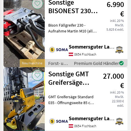
Sonstige
6.990
/ Sonstige
BISONEST 230
€
Fällgreifer
inkl. 20 %
Bison Fällgreifer 230 -
MwSt.
5.825 € exkl.
Aufnahme Martin M10 (alle
anderen Aufnahmen auf
Wunsch erhältlich - im Preis
Sommersguter Landmaschinen GmbH
inbegriffen!) - inkl.
Hydraulikschläuche -
8654 Fischbach
Guillotine mit zwe
Forst- und
Premium Gold Händler
Neumaschine
Holztechnik
Sonstige GMT
27.000
/ Sonstige
Greifersäge
€
Standard 035
inkl. 20 %
GMT Greifersäge Standard
MwSt.
22.500 €
035 - Öffnungsweite 85 cm -
exkl.
Maximaler
Schnittdurchmesser 40-60
Sommersguter Landmaschinen GmbH
cm - Minimaler
Schnittdurchmesser 5 cm -
8654 Fischbach