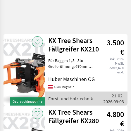
KX Tree Shears
3.500
Fällgreifer KX210
€
inkl. 20 %
Für Bagger: 1, 5 - 5to
MwSt.
Greiferöffnung: 670mm
2.916,67 €
Schnittdurchmesser:
exkl.
210mm Gewicht: 150kg
Huber Maschinen OG
Maximal zulässi
4284 Tragwein
21-02-
Forst- und Holztechnik /
2026 09:03
Gebrauchtmaschine
KX Tree Shears
KX Tree Shears
4.800
Fällgreifer KX280
€
inkl. 20 %