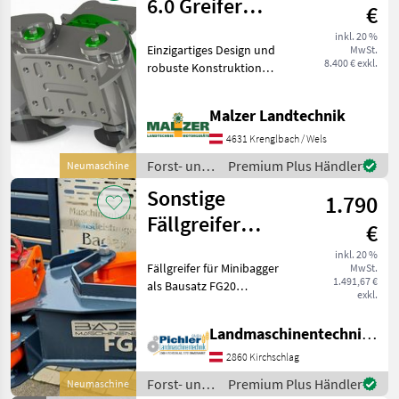
6.0 Greifer
€
Bagger
inkl. 20 %
Einzigartiges Design und
MwSt.
Fällgreifer
8.400 € exkl.
robuste Konstruktion
Baumschere
Vollständig geschlossener
Antriebseinheit = keine
Malzer Landtechnik
Beschädigung, keine
Undichtheit Sicherer Griff
4631 Krenglbach / Wels
von unregelmäßigen F
Forst- und
Premium Plus Händler
Neumaschine
Holztechnik
Sonstige
1.790
/ Modularis
Fällgreifer
€
Baumschere
inkl. 20 %
Fällgreifer für Minibagger
MwSt.
Energieholzzange
1.491,67 €
als Bausatz FG20
Bausatz
exkl.
Schnittleistung max. 20 cm
Gewicht ca. 100 kg
Landmaschinentechnik Pichler GmbH
Greiferöffnung ca. 50 cm
Trägerfahrzeug: 1, 5 t bis 2,
2860 Kirchschlag
2 t Preis: € 1
Forst- und
Premium Plus Händler
Neumaschine