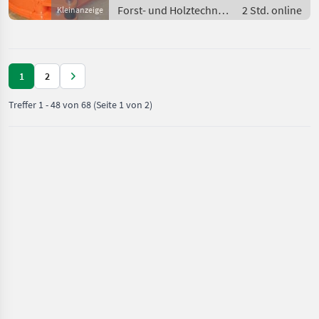
Entfernen von Stauden,
Forst- und Holztechnik
2 Std. online
Kleinanzeige
/
Baumschere/Fällgreifer
1
2
Treffer
1
-
48
von
68
(Seite 1 von 2)