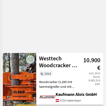
Westtech
10.900
Woodcracker CL
€
260
Bj. 2024
inkl. 20 %
MwSt.
9.083,33 €
Woodcracker CL260 mit
exkl.
Sammelgreifer und mit
Bagger Anbau (Martin MH10
Kaufmann Alois GmbH
Aufnahme - Verschiedene
Anbauplatten Lagernd inkl.
4723 Natternbach
Sammelgreifer Maschine ist