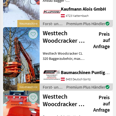
Anbau Bagger -
Verschiedene Anbauplatten
Kaufmann Alois GmbH
Lagernd inkl.
Sammelgreifer Maschine ist
4723 Natternbach
lagernd Technische Daten:
Forst- und
Premium Plus Händler
Neumaschine
Schneiddurchmesser
Holztechnik
Westtech
Weichholz: 2
Preis
/ Westtech
Woodcracker CL
auf
Anfrage
320
Westtech Woodcracker CL
320 Baggerzubehör, max.
Schneidedurchmesser
Weichholz 400 mm, max.
Baumaschinen Puntigam GmbH
Schneidedurchmesser
Hartholz 320 mm,
8483 Deutsch Goritz
Scherenöffnung 1060 mm,
Forst- und
Premium Plus Händler
Neumaschine
Ölmenge 70-15
Holztechnik
Westtech
Preis
/ Westtech
Woocdracker CL
auf
Anfrage
190