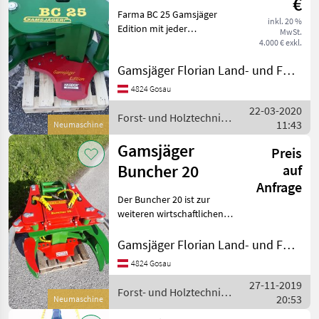
€
Farma BC 25 Gamsjäger
inkl. 20 %
Edition mit jeder
MwSt.
entsprechender
4.000 € exkl.
Baggeraufnahme nach
Gamsjäger Florian Land- und Forsttechnik
Wahl bzw. Fertigung!
LAGERND! Bitte anrufen
4824 Gosau
unter - , Versand bzw.
22-03-2020
Lieferung gerne un
Forst- und Holztechnik /
11:43
Neumaschine
Gamsjäger
Gamsjäger
Preis
Buncher 20
auf
Anfrage
Der Buncher 20 ist zur
weiteren wirtschaftlichen
und praxisgerechten Arbeit
zum Sammeln von
Gamsjäger Florian Land- und Forsttechnik
Sträuchern, Bäumen und
4824 Gosau
als eigene Zange zum
27-11-2019
Verladen oder umschlagen
Forst- und Holztechnik /
20:53
kons
Neumaschine
Gamsjäger