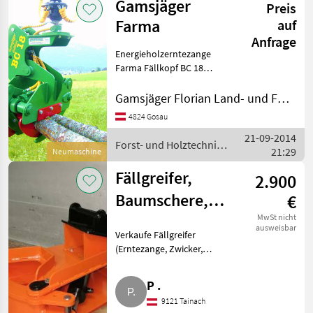
Gamsjäger
Preis
Farma
auf
Anfrage
Energieholzerntezange
Farma Fällkopf BC 18
Gamsjäger Edition! Mit
weiterentwickelter
Gamsjäger Florian Land- und Forsttechnik
Schneidengeometrie aus
4824 Gosau
dem Hause Gamsjäger
21-09-2014
wodurch die
Forst- und Holztechnik /
21:29
Schnittkapazität, Quali
Neumaschine
Gamsjäger
Fällgreifer,
2.900
Baumschere,
€
Zwicker
MwSt nicht
ausweisbar
Verkaufe Fällgreifer
(Erntezange, Zwicker,
Baumschere) mit minimalen
Gebrauchsspuren, wegen
P .
Umstieg auf größeren Bagger.
9121 Tainach
Ideal zum Ernten und