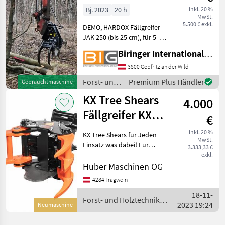
Bj. 2023
20 h
inkl. 20 %
MwSt.
5.500 € exkl.
DEMO, HARDOX Fällgreifer
JAK 250 (bis 25 cm), für 5 -
11, 5 t Bagger, mit Heavy
Biringer International GmbH
Duty hyd. Zylinder (auch
für Trägergeräte mit nur
3800 Göpfritz an der Wild
180-230bar Hydraulik
Forst- und
Premium Plus Händler
Gebrauchtmaschine
Druck), max. Öf
Holztechnik
KX Tree Shears
4.000
/ JAK
Fällgreifer KX
€
Tree Modele
inkl. 20 %
KX Tree Shears für Jeden
MwSt.
Österreich
Einsatz was dabei! Für
3.333,33 €
Bagger Anbau KX 210 Preis
Vertrieb
exkl.
3800€ KX280 Preis 5400€
Huber Maschinen OG
KX350 Preis 8399€ Für
4284 Tragwein
Radlader oder
18-11-
Teleskoplader K
Forst- und Holztechnik /
2023 19:24
Neumaschine
KX Tree Shears