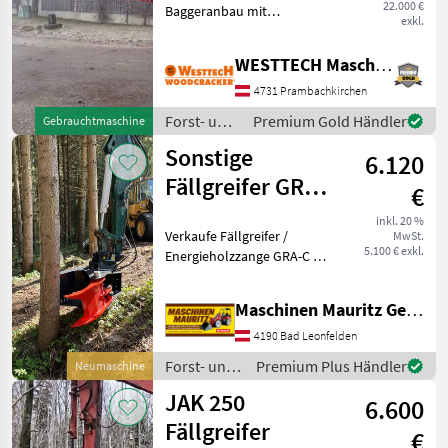
22.000 €
Baggeranbau mit
Bagger
exkl.
kardanischer Greifersäge
von Cranab. massive
WESTTECH Maschinenbau GmbH
Ausführung für Bagger
zwischen 12 und 20
4731 Prambachkirchen
Tonnen. optimal zum
Forst- und
Premium Gold Händler
Gebrauchtmaschine
Aufarbeiten und
Holztechnik
Sonstige
6.120
/ Sonstige
Fällgreifer GRA-C
€
30
inkl. 20 %
Verkaufe Fällgreifer /
MwSt.
5.100 € exkl.
Energieholzzange GRA-C 30
für Baggeranbau,
Aufnahme Gagen Aufpreis ,
Maschinen Mauritz GesmbH
es wird nur ein
Doppelwirkender Kreis
4190 Bad Leonfelden
benötigt, Messer
Forst- und
Premium Plus Händler
Neumaschine
auswechselbar, max
Holztechnik
JAK 250
6.600
/ Sonstige
Fällgreifer
€