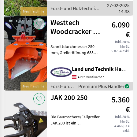
27-02-2025
Forst- und Holztechnik
14:38
Neumaschine
/ Westtech
Westtech
6.090
Woodcracker CL
€
190
inkl. 20 %
Schnittdurchmesser 250
MwSt.
5.075 € exkl.
mm, Greiferöffnung 685
mm, Eigengewicht ca. 325
kg, Flanschadapter mit
Land und Technik HandelsgesmbH
Euroaufnahme, ideal für
Hoftrak, Forst- und
4792 Münzkirchen
Holztechnik
Forst- und
Premium Plus Händler
Neumaschine
Baumschere/Fäl
Holztechnik
JAK 200 250
5.360
/ Westtech
€
Die Baumschere/Fällgreifer
inkl. 20 %
MwSt.
JAK 200 ist ein
4.466,67 €
hochwertiges Werkzeug der
exkl.
renommierten Marke JAK,