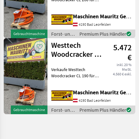
Baggeranbau, Ideal für
Takeuchi TB 175, TB 290 *
Maschinen Mauritz GesmbH
Schneiddurchmesser
Weichholz: 320mm *
4190 Bad Leonfelden
Schneiddurchmesser
Forst- und
Premium Plus Händler
Gebrauchtmaschine
Hartholz: 260m
Holztechnik
Westtech
5.472
/ Westtech
Woodcracker CL
€
190 für Bagger
inkl. 20 %
Verkaufe Westtech
MwSt.
4.560 € exkl.
Woodcracker CL 190 für
Baggeranbau, Ideal für
Takeuchi TB 235, TB 250 *
Maschinen Mauritz GesmbH
Schneiddurchmesser
Weichholz: 250mm *
4190 Bad Leonfelden
Schneiddurchmesser
Forst- und
Premium Plus Händler
Gebrauchtmaschine
Hartholz: 190m
Holztechnik
/ Westtech