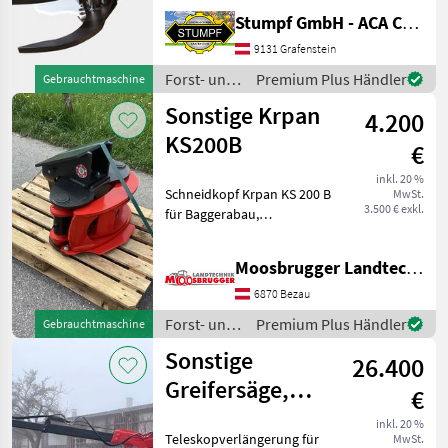
das speziell für das
Stumpf GmbH - ACA Center Stumpf
effiziente Schneiden und
9131 Grafenstein
Fällen von Bäumen
entwicke
Forst- und
Premium Plus Händler
Gebrauchtmaschine
Holztechnik
Sonstige Krpan
4.200
/ JAK
KS200B
€
inkl. 20 %
Schneidkopf Krpan KS 200 B
MwSt.
3.500 € exkl.
für Baggerabau,
Öffnungsweite 730mm,
Schneiddruchmesser
Moosbrugger Landtechnik GmbH
200mm, Breite offen
1200mm, Breite
6870 Bezau
geschlossen 790mm,
Forst- und
Premium Plus Händler
Gebrauchtmaschine
Eigengewicht 190kg,
Holztechnik
Schneide
Sonstige
26.400
/ Sonstige
Greifersäge,
€
Teleskop,
inkl. 20 %
Teleskopverlängerung für
MwSt.
Holzgreifer für