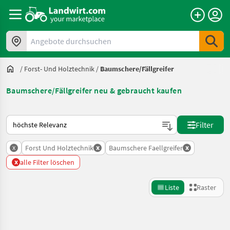
Angebote durchsuchen
/
Forst- Und Holztechnik
/
Baumschere/Fällgreifer
Baumschere/Fällgreifer neu & gebraucht kaufen
So wird auf Landwirt.com sortiert
Filter
x
x
x
Forst Und Holztechnik
Baumschere Faellgreifer
x
alle Filter löschen
Liste
Raster