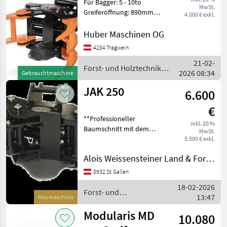
Für Bagger: 5 - 10to
MwSt.
Greiferöffnung: 890mm
4.000 € exkl.
Schnittdurchmesser:
280mm Gewicht: 300kg
Huber Maschinen OG
Maximal zulässig
4284 Tragwein
21-02-
Forst- und Holztechnik /
2026 08:34
Gebrauchtmaschine
KX Tree Shears
JAK 250
6.600
€
**Professioneller
inkl. 20 %
Baumschnitt mit dem
MwSt.
hochwertigen JAK-
5.500 € exkl.
Fällgreifer** *Gefertigt aus
Alois Weissensteiner Land & Forsttechnik
hochwertigem Hardox-
Stahl und veredelt mit
8932 St.Gallen
finnischem Know-how,
18-02-2026
steht der JAK-
Forst- und
13:47
Neumaschine
Holztechnik / JAK
Modularis MD
10.080