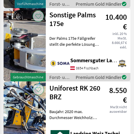
245 kg Eigengewicht -
Forst- und
Premium Gold Händler
Vorführmaschine
Maximale
Holztechnik
Sonstige Palms
10.400
/ Sonstige
175e
€
inkl. 20 %
Der Palms 175e Fällgreifer
MwSt.
8.666,67 €
stellt die perfekte Lösung
exkl.
für die maschinelle
Durchforstungen dar. Durch
Sommersguter Landmaschinen GmbH
die einfache Montage am
normalen Rotator des
8654 Fischbach
Kranes (4 Schrauben
Forst- und
Premium Gold Händler
Gebrauchtmaschine
Holztechnik
Uniforest RK 260
8.550
/ Sonstige
BRZ
€
MwSt nicht
Baujahr: 2020 max.
ausweisbar
Durchmesser Weichholz:
260 mm max. Durchmesser
Hartholz: 210 mm Forst-
Landring Weiz Technikzentrum Süd