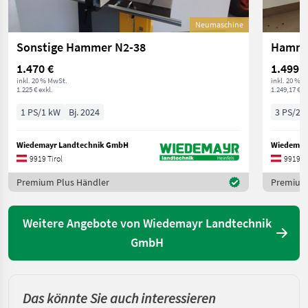
Neumaschine
Sonstige Hammer N2-38
1.470 €
1.499 €
inkl. 20 % MwSt.
inkl. 20 % 
1.225 € exkl.
1.249,17 € ex
1 PS/1 kW
Bj. 2024
3 PS/2 
Wiedemayr Landtechnik GmbH
Wiedemay
9919 Tirol
9919 Ti
Premium Plus Händler
Premium 
Weitere Angebote von Wiedemayr Landtechnik
GmbH
Das könnte Sie auch interessieren