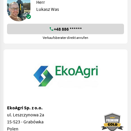
Herr
Lukasz Was
+48 886 ******
Verkaufsberater direkt anrufen
EkoAgri Sp. z o.o.
ul. Leszczynowa 2a
15-523 - Grabówka
Polen