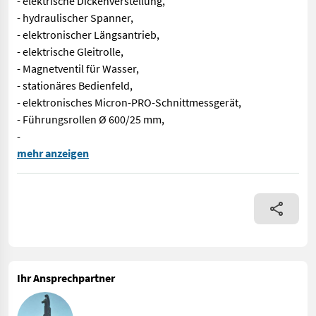
- elektrische Dickenverstellung,
- hydraulischer Spanner,
- elektronischer Längsantrieb,
- elektrische Gleitrolle,
- Magnetventil für Wasser,
- stationäres Bedienfeld,
- elektronisches Micron-PRO-Schnittmessgerät,
- Führungsrollen Ø 600/25 mm,
-
Bandsäge TRAK-MET TTP-600 PREMIUM – Präzision, Leistung und 
mehr anzeigen
Ihr Ansprechpartner