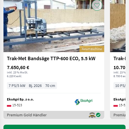
Neumaschine
Trak-Met Bandsäge TTP-600 ECO, 5.5 kW
7.650,60 €
10.701
inkl. 23 % MwSt.
inkl. 23 % 
6.220 € exkl.
8.700 € exkl.
7 PS/5 kW
Bj. 2026
70 cm
10 PS/7
EkoAgri Sp. z o.o.
EkoAgri Sp
15-523
15-523
Premium Gold Händler
Premium