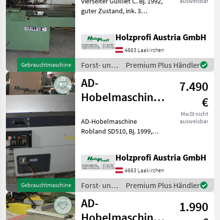
Vierseiter Guilliet C. Bj. 1992,
ausweisbar
guter Zustand, ink. 3
Fräseköpfe (1x135x100mm.,
2 x 180x100mm) inkl.
Holzprofi Austria GmbH
WendemesserPreisänderungen
vorbehalten, Irrtümer,
4663 Laakirchen
Druck- und Sa
Forst- und
Premium Plus Händler
Gebrauchtmaschine
Holztechnik
AD-
7.490
/ Sonstige
Hobelmaschine
€
Robland SD510
MwSt nicht
AD-Hobelmaschine
ausweisbar
gebraucht
Robland SD510, Bj. 1999,
guter Zustand, 4
Vorschubgeschwindigkeiten,
Holzprofi Austria GmbH
5, 5 kW, 2300 mm
Tischlänge, 510 mm
4663 Laakirchen
Tischbreite, 3 Messer, ca.
Forst- und
Premium Plus Händler
Gebrauchtmaschine
900 kgPreisänderu
Holztechnik
AD-
1.990
/ Robland
Hobelmaschine