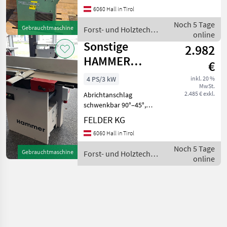
1991 Hobelbreite: 310 mm
6060 Hall in Tirol
Dickenhöhe: 4 225 mm
Abrichttischlänge: 1300 mm
Noch 5 Tage
Gebrauchtmaschine
Forst- und Holztechnik
Absauganschluss-Ø: 1
online
/ Sonstige
Sonstige
2.982
HAMMER
€
Abricht-
4 PS/3 kW
inkl. 20 %
MwSt.
Dickenhobelmaschine
2.485 € exkl.
Abrichtanschlag
A3 31
schwenkbar 90°–45°,
eloxiert
FELDER KG
Abrichtanschlaglänge: 1100
6060 Hall in Tirol
mm Dicken-Hobelbreite:
306 mm Dickentischlänge in
Noch 5 Tage
Gebrauchtmaschine
Forst- und Holztechnik
mm: 540 mm Min.
online
/ Sonstige
Werkstücklänge in mm: 145
M