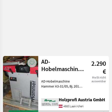
/ Sonstige
AD-
2.290
Hobelmaschine
€
Hammer A3-
MwSt nicht
AD-Hobelmaschine
ausweisbar
31/05 gebraucht
Hammer A3-31/05, Bj. 2011,
sehr guter Zustand, mit
Wendemesser, 3 kW S6,
Holzprofi Austria GmbH
1400 mm Tischlänge, 310
mm Tischbreite, 3 Messer,
4663 Laakirchen
200 kgPreisänderungen vor