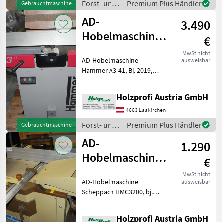
Forst- und
Premium Plus Händler
Gebrauchtmaschine
Holztechnik
AD-
3.490
/ Hammer
Hobelmaschine
€
Hammer A3-41
MwSt nicht
AD-Hobelmaschine
ausweisbar
gebraucht
Hammer A3-41, Bj. 2019,
sehr guter Zustand, inkl.
Wendemesser und
Holzprofi Austria GmbH
Fahrwerk, 4 kW, 1800 mm
Tischlänge, 410 mm
4663 Laakirchen
Tischbreite, 3 Messer, 350
Forst- und
Premium Plus Händler
Gebrauchtmaschine
kgPreisänder
Holztechnik
AD-
1.290
/ Hammer
Hobelmaschine
€
Scheppach
MwSt nicht
AD-Hobelmaschine
ausweisbar
HMC3200
Scheppach HMC3200, bj.
gebraucht
1997, guter Zustand, 1310
mm Tischlänge, 360 mm
Holzprofi Austria GmbH
Spitzenbreite, 2 Messer, 2, 9