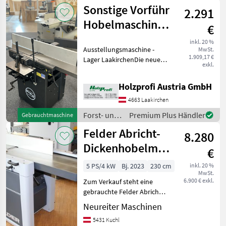
Holztechnik
Sonstige Vorführ
2.291
/ Holzprofi
Hobelmaschine
€
Maker M1-
inkl. 20 %
Ausstellungsmaschine -
MwSt.
ADM310G Spirial
1.909,17 €
Lager LaakirchenDie neue
exkl.
Abricht
Dickenhobelmaschine von
Holzprofi Austria GmbH
Holzprofi Maker besticht
vor allem durch ihre solide
4663 Laakirchen
Bauweise und die hohe
Forst- und
Premium Plus Händler
Gebrauchtmaschine
Bedienerfr
Holztechnik
Felder Abricht-
8.280
/ Sonstige
Dickenhobelmaschine
€
AD7-41
5 PS/4 kW
Bj. 2023
230 cm
inkl. 20 %
MwSt.
6.900 € exkl.
Zum Verkauf steht eine
gebrauchte Felder Abricht-
Dickenhobelmaschine AD7-
Neureiter Maschinen
41 mit einer Dickenhöhe bis
5431 Kuchl
zu 230 mm. Die Maschine ist