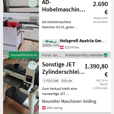
AD-
2.690
/ Sonstige
Hobelmaschine
€
Hammer A3-31
MwSt nicht
AD-Hobelmaschine
ausweisbar
gebraucht
Hammer A3-31, guter
ZustandPreisänderungen
vorbehalten, Irrtümer,
Holzprofi Austria GmbH, Zweigstelle Stmk.
Druck- und Satzfehler
vorbehalten Forst- und
8225 Pöllau
Holztechnik Hobel- und
Forst- und
Premium Plus Händler
Gebrauchtmaschine
Schleifmaschin
Holztechnik
Sonstige JET
1.390,80
/ Hammer
Zylinderschleifmaschine
€
JWDS 1632
1 PS/1 kW
510 cm
inkl. 20 %
MwSt.
1.159 € exkl.
Zum Verkauf steht eine
neuwertige JET
Zylinderschleifmaschine
Neureiter Maschinen Söding
JWDS 1632 mit einer max.
8561 Söding
Schleifbreite von 406 mm /