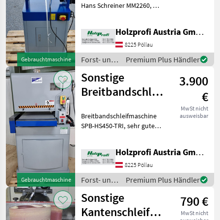
Hans Schreiner MM2260, Bj.
2019, guter Zustand, 2, 2
kW, 750 mm Tischlänge, 250
Holzprofi Austria GmbH, Zweigstelle Stmk.
mm Tischbreite, 2260 mm
Bandlänge, 120
8225 Pöllau
kgPreisänderungen
Forst- und
Premium Plus Händler
Gebrauchtmaschine
vorbeha
Holztechnik
Sonstige
3.900
/ Hans
Schreiner
Breitbandschleifmaschine
€
SPB-HS450-TRI
MwSt nicht
Breitbandschleifmaschine
ausweisbar
gebraucht
SPB-HS450-TRI, sehr guter
Zustand, 215
kgPreisänderungen
Holzprofi Austria GmbH, Zweigstelle Stmk.
vorbehalten, Irrtümer,
Druck- und Satzfehler
8225 Pöllau
vorbehalten Forst- und
Forst- und
Premium Plus Händler
Gebrauchtmaschine
Holztechnik Hob
Holztechnik
Sonstige
790 €
/ Sonstige
Kantenschleifmaschine
MwSt nicht