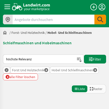
Angebote durchsuchen
/
Forst- Und Holztechnik
/
Hobel- Und Schleifmaschinen
Schleifmaschinen und Hobelmaschinen
So wird auf Landwirt.com sortiert
Filter
x
x
x
Forst Und Holztechnik
Hobel Und Schleifmaschinen
x
alle Filter löschen
Liste
Raster