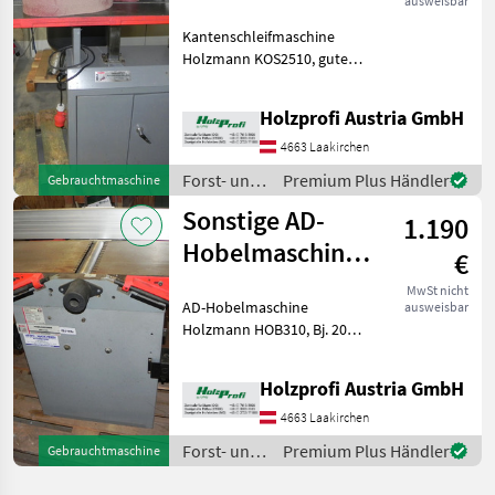
ausweisbar
Holzmann
Kantenschleifmaschine
KOS2510
Holzmann KOS2510, guter
gebraucht
Zustand, serienmäßige
Ausstattung, 2510 mm
Holzprofi Austria GmbH
Bandlänge, 150
kgPreisänderungen
4663 Laakirchen
vorbehalten, Irrtümer,
Forst- und
Premium Plus Händler
Gebrauchtmaschine
Druck- und Satzfehle
Holztechnik
Sonstige AD-
1.190
/ Sonstige
Hobelmaschine
€
Holzmann
MwSt nicht
AD-Hobelmaschine
ausweisbar
HOB310
Holzmann HOB310, Bj. 2007,
gebraucht
guter Zustand, 2, 2 kW S1, 3
Messer, 200
Holzprofi Austria GmbH
kgPreisänderungen
vorbehalten, Irrtümer,
4663 Laakirchen
Druck- und Satzfehler
Forst- und
Premium Plus Händler
Gebrauchtmaschine
vorbehalten Forst-
Holztechnik