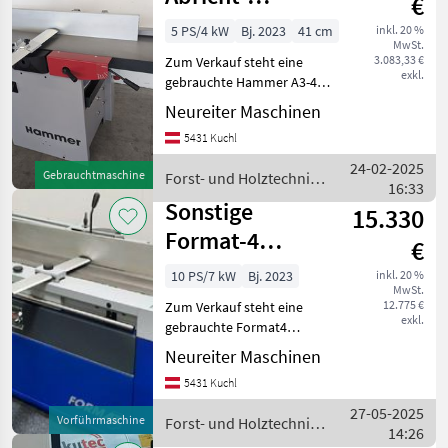
€
Dickenhobelmaschine
5 PS/4 kW
Bj. 2023
41 cm
inkl. 20 %
MwSt.
A3-41
3.083,33 €
Zum Verkauf steht eine
exkl.
gebrauchte Hammer A3-41
Abricht-
Neureiter Maschinen
Dickenhobelmaschine mit
5431 Kuchl
einer Abrichtlänge von 1800
mm. Die Maschine wurde
24-02-2025
Gebrauchtmaschine
Forst- und Holztechnik
von unserem Fachpersonal
16:33
/ Hammer
überprüft
Sonstige
15.330
Format-4
€
Hobelmaschine
10 PS/7 kW
Bj. 2023
inkl. 20 %
MwSt.
DUAL 51
12.775 €
Zum Verkauf steht eine
exkl.
gebrauchte Format4
Abricht-
Neureiter Maschinen
Dickenhobelmaschine mit
5431 Kuchl
einer Abrichtlänge von 2250
mm. Die Maschine wurde
27-05-2025
Vorführmaschine
Forst- und Holztechnik
von unserem Fachpersonal
14:26
/ Sonstige
überprüft und b