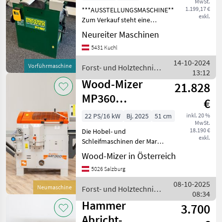
MwSt.
PT 107
1.199,17 €
***AUSSTELLUNGSMASCHINE***
exkl.
Zum Verkauf steht eine
neuwertige Record Power
Neureiter Maschinen
PT 107 Abricht-
5431 Kuchl
Dickenhobelmaschine mit
einer Abrichtbreite von 265
14-10-2024
Vorführmaschine
Forst- und Holztechnik
mm. Die Maschine ist
13:12
/ Sonstige
Wood-Mizer
21.828
MP360
€
Vierseitenhobel
22 PS/16 kW
Bj. 2025
51 cm
inkl. 20 %
MwSt.
18.190 €
Die Hobel- und
exkl.
Schleifmaschinen der Marke
Wood-Mizer, insbesondere
Wood-Mizer in Österreich
das Modell MP360, bieten
5026 Salzburg
eine beeindruckende
Kombination aus Stabilität,
08-10-2025
Neumaschine
Forst- und Holztechnik /
Vielseitigkeit und Robust
08:34
Wood-Mizer
Hammer
3.700
Abricht-