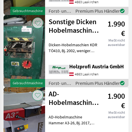
250 kgPreisänderungen
4663 Laakirchen
vorbehalten, Irrt
Forst- und
Premium Plus Händler
Gebrauchtmaschine
Holztechnik
Sonstige Dicken
1.990
/ Sonstige
Hobelmaschine
€
KDR TÖ410
MwSt nicht
Dicken-Hobelmaschien KDR
ausweisbar
gebraucht
TÖ410, Bj. 2002, weniger
guter Zustand, 4 kW, 410
mm Tischbreite, 4 Messer,
Holzprofi Austria GmbH
380 kgPreisänderungen
vorbehalten, Irrtümer,
4663 Laakirchen
Druck- und Satzfehl
Forst- und
Premium Plus Händler
Gebrauchtmaschine
Holztechnik
AD-
1.900
/ Sonstige
Hobelmaschine
€
Hammer A3-26
MwSt nicht
AD-Hobelmaschine
ausweisbar
gebraucht
Hammer A3-26, Bj. 2017,
guter Zustand, 1, 9 kW, 1100