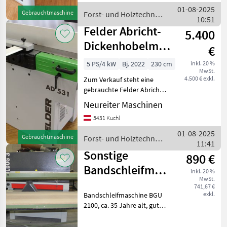
als Ausstellungsmaschine
01-08-2025
Gebrauchtmaschine
Forst- und Holztechnik
in unserem
10:51
/ Felder
Felder Abricht-
5.400
Dickenhobelmaschine
€
AD5-31
5 PS/4 kW
Bj. 2022
230 cm
inkl. 20 %
MwSt.
4.500 € exkl.
Zum Verkauf steht eine
gebrauchte Felder Abricht-
Dickenhobelmaschine AD5-
Neureiter Maschinen
31 mit einer Abrichtlänge
5431 Kuchl
von 1500 mm. Die Maschine
ist als
01-08-2025
Gebrauchtmaschine
Forst- und Holztechnik
Ausstellungsmaschine in
11:41
/ Felder
unserem
Sonstige
890 €
Bandschleifmaschine
inkl. 20 %
MwSt.
BGU 2100
741,67 €
exkl.
Bandschleifmaschine BGU
gebraucht
2100, ca. 35 Jahre alt, guter
Zustand, 3 kW, 400V, 2100
mm Tischlänge, 730 mm