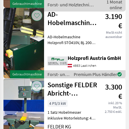
812 mm bei 2 Durchläufen.
1 Monat
Gebrauchtmaschine
Forst- und Holztechnik /
Die Maschine ist in eine
online
Sonstige
AD-
3.190
Hobelmaschine
€
Holzprofi
MwSt nicht
AD-Hobelmaschine
ausweisbar
STÖ410V
Holzprofi STÖ410V, Bj. 2000,
gebraucht
sehr guter Zustand, 3 kW,
410 mm Tischbreite, 4
Holzprofi Austria GmbH
Messer, 2200 mm
Tischlänge, 450
4663 Laakirchen
kgPreisänderungen
Forst- und
Premium Plus Händler
Gebrauchtmaschine
vorbehalten, Irrtümer
Holztechnik
Sonstige FELDER
3.300
/ Holzprofi
Abricht-
€
Dickenhobel AD
4 PS/3 kW
inkl. 20 %
MwSt.
6-31
2.750 € exkl.
1 Satz Hobelmesser
inklusive Motorleistung: 4, 0
PS/HP (3, 0 kW) Baujahr:
FELDER KG