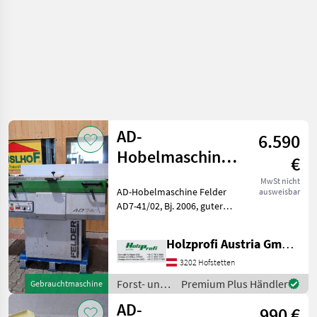
AD-
6.590
Hobelmaschine
€
Felder AD7-
MwSt nicht
AD-Hobelmaschine Felder
ausweisbar
41/02 gebraucht
AD7-41/02, Bj. 2006, guter
Zustand, 5, 5 kW S6, 2000
mm Tischlänge, 410 mm
Holzprofi Austria GmbH, Zweigstelle NÖ
Tischbreite, 4 Messer, 500
kgPreisänderungen
3202 Hofstetten
vorbehalten, Irrtümer,
Forst- und
Premium Plus Händler
Gebrauchtmaschine
Holztechnik
AD-
990 €
/ Felder