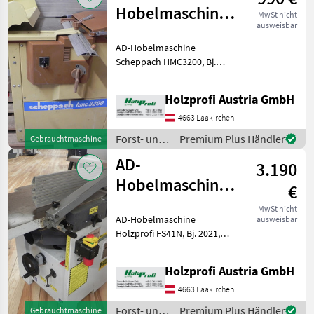
Hobelmaschine
MwSt nicht
ausweisbar
Scheppach
AD-Hobelmaschine
HMC3200
Scheppach HMC3200, Bj.
gebraucht
1993, guter Zustand, 2, 9
kW, 320 mn Tischbreite,
Holzprofi Austria GmbH
1380 mm Tischlänge, 150
kgPreisänderungen
4663 Laakirchen
vorbehalten, Irrtümer,
Forst- und
Premium Plus Händler
Gebrauchtmaschine
Druck- und
Holztechnik
AD-
3.190
/
Scheppach
Hobelmaschine
€
Holzprofi FS41N
MwSt nicht
AD-Hobelmaschine
ausweisbar
gebraucht
Holzprofi FS41N, Bj. 2021,
sehr guter Zustand, inkl.
mech. Digitalanzeige und
Holzprofi Austria GmbH
seitlichem Profianschlag, 4
kW, 1800 mm Tischlänge,
4663 Laakirchen
410 mm Tischbreite
Forst- und
Premium Plus Händler
Gebrauchtmaschine