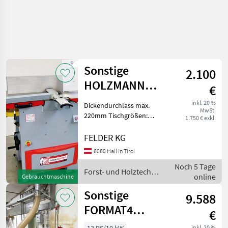
Sonstige
2.100
HOLZMANN
€
Abricht-
inkl. 20 %
Dickendurchlass max.
MwSt.
Dickenhobelmaschine
220mm Tischgrößen:
1.750 € exkl.
Abrichttisch 1512x400m
HOB 305 Pro
Dickentisch 585x300mm
FELDER KG
Vorschubgeschwindigkeit
6060 Hall in Tirol
Dickenhobel 5, 5m/min
Noch 5 Tage
Abrichtanschlag
Forst- und Holztechnik
online
1000x160mm, sc
Gebrauchtmaschine
/ Sonstige
Sonstige
9.588
FORMAT4
€
Dickenhobelmaschine
inkl. 20 %