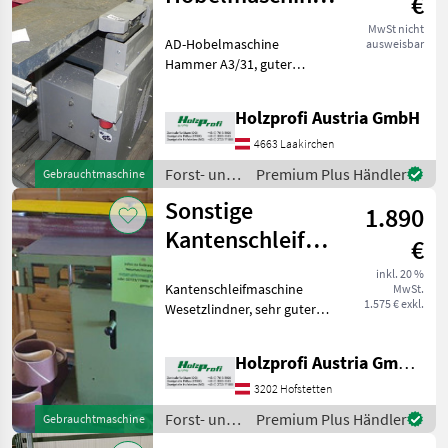
€
Hammer A3/31
MwSt nicht
AD-Hobelmaschine
ausweisbar
gebraucht
Hammer A3/31, guter
Zustand, serienmäßige
Ausstattung, 3 kW, 310 mm
Holzprofi Austria GmbH
Tischbreite, 3 Messer, 150
kgPreisänderungen
4663 Laakirchen
vorbehalten, Irrtümer,
Forst- und
Premium Plus Händler
Gebrauchtmaschine
Druck- und S
Holztechnik
Sonstige
1.890
/ Hammer
Kantenschleifmaschine
€
Wesetzlindner
inkl. 20 %
Kantenschleifmaschine
MwSt.
gebraucht
1.575 € exkl.
Wesetzlindner, sehr guter
Zustand, serienmäßige
Ausstattung, 3 kW, 250
Holzprofi Austria GmbH, Zweigstelle NÖ
kgPreisänderungen
vorbehalten, Irrtümer,
3202 Hofstetten
Druck- und Satzfehler
Forst- und
Premium Plus Händler
Gebrauchtmaschine
vorbehalt
Holztechnik