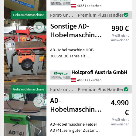
kWPreisänderungen
4663 Laakirchen
vorbehalten, Irrtümer,
Forst- und
Premium Plus Händler
Gebrauchtmaschine
Druck-
Holztechnik
Sonstige AD-
990 €
/
Scheppach
Hobelmaschine
MwSt nicht
ausweisbar
Holzmann
AD-Hobelmaschine HOB
HOB300
300, ca. 30 Jahre alt,
gebraucht
weniger guter Zustand, inkl.
Langlochboard und
Holzprofi Austria GmbH
Fahreinrichtung, 4, 5 PS
(S6), 1300 mm Tischlänge,
4663 Laakirchen
300 mm Tischbreite, 3 Me
Forst- und
Premium Plus Händler
Gebrauchtmaschine
Holztechnik
AD-
4.990
/ Sonstige
Hobelmaschine
€
Felder AD741
MwSt nicht
AD-Hobelmaschine Felder
ausweisbar
gebraucht
AD741, sehr guter Zustand,