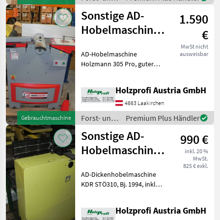
Holztechnik
Sonstige AD-
1.590
/ Holzprofi
Hobelmaschine
€
Holzmann 305
MwSt nicht
AD-Hobelmaschine
ausweisbar
Pro gebraucht
Holzmann 305 Pro, guter
Zustand, Bj. 2023, 400 V, 2, 2
kW, 1500 mm Tischlänge,
Holzprofi Austria GmbH
300 mm Tischbreite, 4
Messer, 258 kg, inkl.
4663 Laakirchen
FahreinrichtungPreisänderu
Forst- und
Premium Plus Händler
Gebrauchtmaschine
Holztechnik
Sonstige AD-
990 €
/ Sonstige
Hobelmaschine
inkl. 20 %
MwSt.
KDR STÖ310
825 € exkl.
AD-Dickenhobelmaschine
gebraucht
KDR STÖ310, Bj. 1994, inkl.
Fahreinrichtung, 2, 2 kW,
1270 mm Tischlänge, 310
Holzprofi Austria GmbH
mm Tischbreite, 3 Messer,