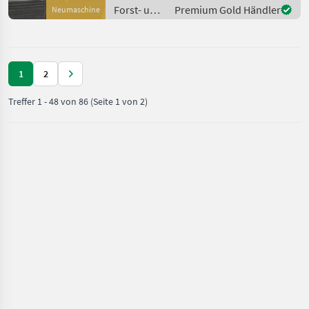
Forst- und
Premium Gold Händler
Neumaschine
Holztechnik
/ Sonstige
1
2
Treffer
1
-
48
von
86
(Seite 1 von 2)