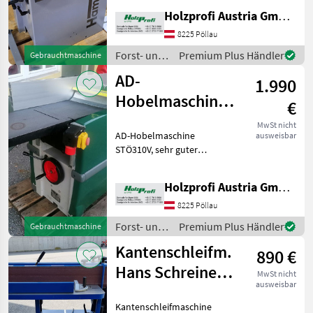
mm Tischlänge, 3 Messer,
Holzprofi Austria GmbH, Zweigstelle Stmk.
245 kgPreisänderungen
vorbehalten, Irrtümer,
8225 Pöllau
Druck- und Satzfehler vorb
Forst- und
Premium Plus Händler
Gebrauchtmaschine
Holztechnik
AD-
1.990
/ Hammer
Hobelmaschine
€
Holzprofi
MwSt nicht
AD-Hobelmaschine
ausweisbar
STÖ310V
STÖ310V, sehr guter
gebraucht
Zustand, 2, 2 kW, 1800 mm
Tischlänge, 310 mm
Holzprofi Austria GmbH, Zweigstelle Stmk.
Tischbreite, 4 Messer, 300
kgPreisänderungen
8225 Pöllau
vorbehalten, Irrtümer,
Forst- und
Premium Plus Händler
Gebrauchtmaschine
Druck- und Satzf
Holztechnik
Kantenschleifm.
890 €
/ Holzprofi
Hans Schreiner
MwSt nicht
ausweisbar
MM2260
Kantenschleifmaschine
gebraucht