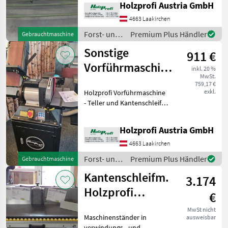
Holzprofi Austria GmbH
Tischbreite, 300
kgPreisänderungen
4663 Laakirchen
vorbehalten, Irrtümer,
Forst- und
Premium Plus Händler
Gebrauchtmaschine
Druck
Holztechnik
Sonstige
911 €
/ Sonstige
Vorführmaschine
inkl. 20 %
MwSt.
Teller-
759,17 €
exkl.
Holzprofi Vorführmaschine
u.Kantenschleife
- Teller und Kantenschleife
M1-BDS6
Maker M1-BDS612Die neue
Holzprofi Maker Teller- und
Holzprofi Austria GmbH
Kantenschleife BDS612
zeichnet sich durch ihre
4663 Laakirchen
hervorragend
Forst- und
Premium Plus Händler
Gebrauchtmaschine
Holztechnik
Kantenschleifm.
3.174
/ Sonstige
Holzprofi
€
KSM3000TV20
MwSt nicht
Maschinenständer in
ausweisbar
VORFÜHR
verwindungs - und