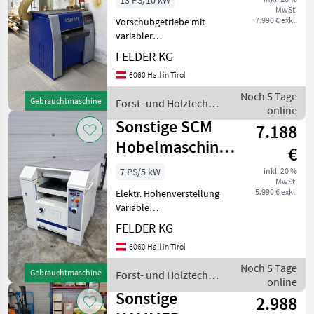
13 PS/10 kW
MwSt.
exact 63
7.990 € exkl.
Vorschubgetriebe mit
variabler
Vorschubgeschwindigkeit
FELDER KG
Gummierte Transport-
6060 Hall in Tirol
Einzugswalze Gummierte
Transport-Auszugswalze
Noch 5 Tage
Gebrauchtmaschine
Forst- und Holztechnik
Zweite Gummierte
online
/ Sonstige
Transport-Auszugswalze
Sonstige SCM
7.188
Kopp
Hobelmaschine
€
Minimax s52es
7 PS/5 kW
inkl. 20 %
MwSt.
5.990 € exkl.
Elektr. Höhenverstellung
Variable
Vorschubgeschwindigkeit
FELDER KG
Betriebsanleitung,
6060 Hall in Tirol
Ersatzteilliste
Bedienwerkzeug, 4
Noch 5 Tage
Gebrauchtmaschine
Forst- und Holztechnik
Ersatzmesser
online
/ Sonstige
Motorleistung: 7, 5 PS/HP
Sonstige
2.988
(5, 5 kW) Hobelwe