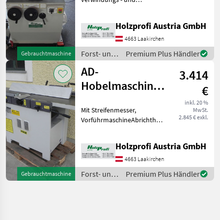
vibrationsfreier Bauweise,
extrem standsicher.
Holzprofi Austria GmbH
Schleifaggregat mittels
Handrad bis 45° verstellbar.
4663 Laakirchen
Schleifband - Oszillation m
Forst- und
Premium Plus Händler
Gebrauchtmaschine
Holztechnik
AD-
3.414
/ Holzprofi
Hobelmaschine
€
Holzprofi FS41N
inkl. 20 %
Mit Streifenmesser,
MwSt.
Vorführmaschine
2.845 € exkl.
VorführmaschineAbrichthobel:Tischabmessun
1800 x 410 mmMax.
Spanabnahme 5
Holzprofi Austria GmbH
mmHobelwellendurchmesser
100 mmAnzahl
4663 Laakirchen
Hobelmesser 4
Forst- und
Premium Plus Händler
Gebrauchtmaschine
StückDickenhobe
Holztechnik
/ Holzprofi