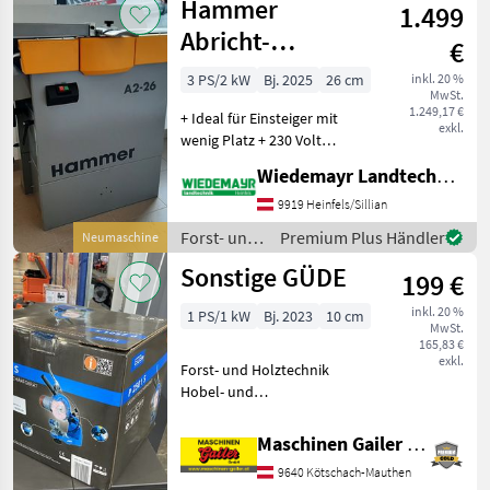
Hammer
1.499
Abricht-
€
Dickenhobelmaschine
3 PS/2 kW
Bj. 2025
26 cm
inkl. 20 %
MwSt.
A 2-26
1.249,17 €
+ Ideal für Einsteiger mit
exkl.
wenig Platz + 230 Volt
Ausführung +
Wiedemayr Landtechnik GmbH
Sensationelles Preis-
Leistungs-Verhältnis +
9919 Heinfels/Sillian
Abrichtbreite 260 mm +
Forst- und
Premium Plus Händler
Neumaschine
Tischlänge gesamt 1045
Holztechnik
Sonstige GÜDE
mm + Se
199 €
/ Hammer
inkl. 20 %
1 PS/1 kW
Bj. 2023
10 cm
MwSt.
165,83 €
exkl.
Forst- und Holztechnik
Hobel- und
Schleifmaschinen
Maschinen Gailer GmbH
9640 Kötschach-Mauthen