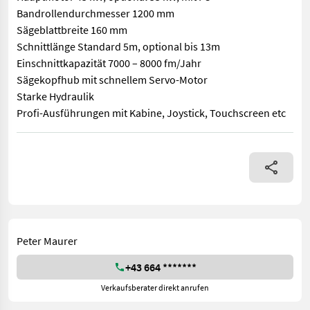
Bandrollendurchmesser 1200 mm
Sägeblattbreite 160 mm
Schnittlänge Standard 5m, optional bis 13m
Einschnittkapazität 7000 – 8000 fm/Jahr
Sägekopfhub mit schnellem Servo-Motor
Starke Hydraulik
Profi-Ausführungen mit Kabine, Joystick, Touchscreen etc
Sehr robuste und extrem stark gebaute Bandsäge Ideal für Sta
Peter Maurer
+43 664 *******
Verkaufsberater direkt anrufen