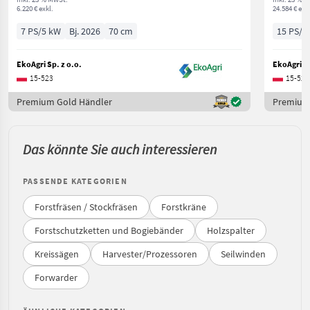
6.220 € exkl.
24.584 € exkl
7 PS/5 kW
Bj. 2026
70 cm
15 PS/1
EkoAgri Sp. z o.o.
EkoAgri Sp
15-523
15-523
Premium Gold Händler
Premium
Das könnte Sie auch interessieren
PASSENDE KATEGORIEN
Forstfräsen / Stockfräsen
Forstkräne
Forstschutzketten und Bogiebänder
Holzspalter
Kreissägen
Harvester/Prozessoren
Seilwinden
Forwarder