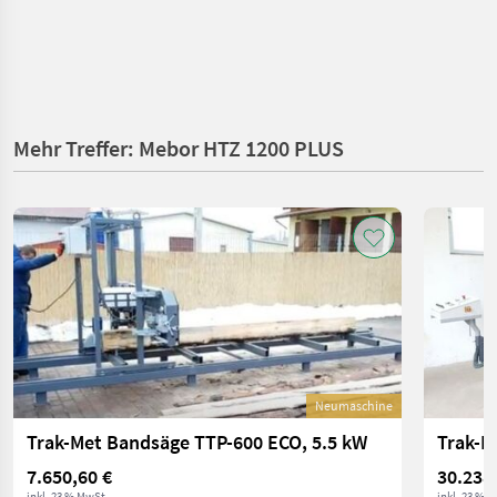
Mehr Treffer: Mebor HTZ 1200 PLUS
Neumaschine
Trak-Met Bandsäge TTP-600 ECO, 5.5 kW
7.650,60 €
30.238
inkl. 23 % MwSt.
inkl. 23 % 