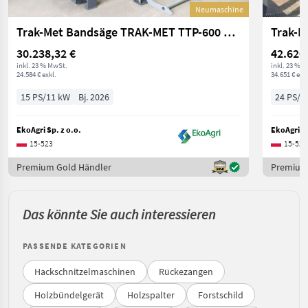
Neumaschine
Trak-Met Bandsäge TRAK-MET TTP-600 PREMIUM, 11kW
30.238,32 €
42.620
inkl. 23 % MwSt.
inkl. 23 % 
24.584 € exkl.
34.651 € exkl
15 PS/11 kW
Bj. 2026
24 PS/1
EkoAgri Sp. z o.o.
EkoAgri Sp
15-523
15-523
Premium Gold Händler
Premium
Das könnte Sie auch interessieren
PASSENDE KATEGORIEN
Hackschnitzelmaschinen
Rückezangen
Holzbündelgerät
Holzspalter
Forstschild