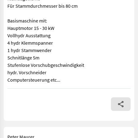
Für Stammdurchmesser bis 80 cm
Basismaschine mit:
Hauptmotor 15 - 30 kW
Vollhydr Ausstattung
4 hydr Klemmspanner
1 hydr Stammwender
Schnitlänge 5m
Stufenlose Vorschubgeschwindigkeit
hydr. Vorschneider
Computersteuerung etc...
Die robuste, unverwüstbare Bandsäge für Waldbauern und Kle
Peter Maurer