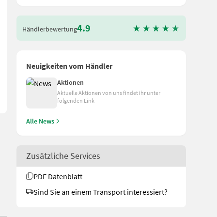
4.9
Händlerbewertung
seinleger - Stützrad vorgesetzt montiert, hydraulische Tiefenvers
Neuigkeiten vom Händler
Aktionen
Aktuelle Aktionen von uns findet ihr unter
folgenden Link
Alle News
Zusätzliche Services
PDF Datenblatt
Sind Sie an einem Transport interessiert?