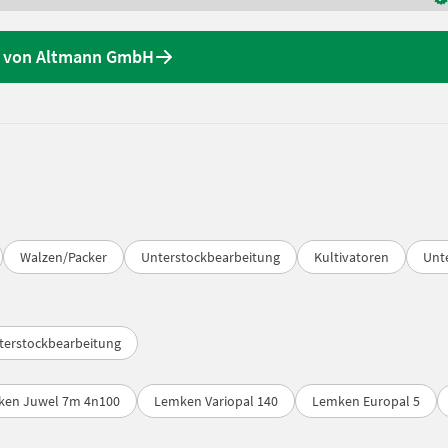
e von Altmann GmbH
Walzen/Packer
Unterstockbearbeitung
Kultivatoren
Unt
terstockbearbeitung
ken Juwel 7m 4n100
Lemken Variopal 140
Lemken Europal 5