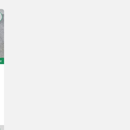
e
Kverneland RB100 - 7Schar
8.400 €
inkl. 20 % MwSt.
7.000 € exkl.
Bj. 2005
Altmann GmbH
2821 Niederösterreich
Premium Plus Händler