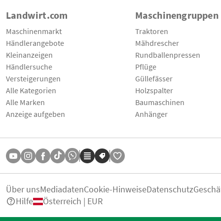
Landwirt.com
Maschinengruppen
Maschinenmarkt
Traktoren
Händlerangebote
Mähdrescher
Kleinanzeigen
Rundballenpressen
Händlersuche
Pflüge
Versteigerungen
Güllefässer
Alle Kategorien
Holzspalter
Alle Marken
Baumaschinen
Anzeige aufgeben
Anhänger
Über uns
Mediadaten
Cookie-Hinweise
Datenschutz
Geschä
Hilfe
Österreich | EUR