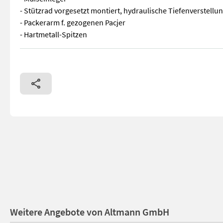
- Stützrad vorgesetzt montiert, hydraulische Tiefenverstellu
- Packerarm f. gezogenen Pacjer
- Hartmetall-Spitzen
Lemken Pflug Juwel8 V6L100 6-Schar Gebrauchtmaschine - kann
Weitere Angebote von Altmann GmbH