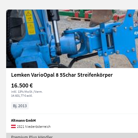
Lemken VarioOpal 8 5Schar Streifenkörper
16.500 €
inkl. 13% MwSt./Verm.
14.601,77 € exkl.
Bj. 2013
Altmann GmbH
2821 Niederösterreich
Premium Plus Händler