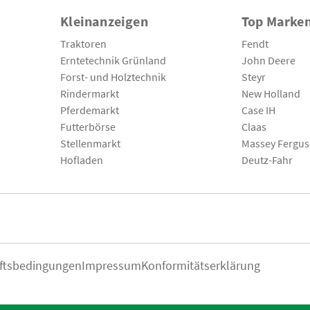
Kleinanzeigen
Top Marke
Traktoren
Fendt
Erntetechnik Grünland
John Deere
Forst- und Holztechnik
Steyr
Rindermarkt
New Holland
Pferdemarkt
Case IH
Futterbörse
Claas
Stellenmarkt
Massey Fergu
Hofladen
Deutz-Fahr
ftsbedingungen
Impressum
Konformitätserklärung