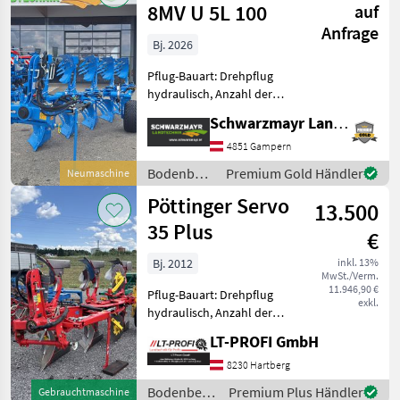
8MV U 5L 100
auf
Anfrage
Bj. 2026
Pflug-Bauart: Drehpflug
hydraulisch, Anzahl der
Schare: 5-schar und mehr,
Schwarzmayr Landtechnik GmbH - Gampern
Maiseinleger, Scheibensech,
hydr.
4851 Gampern
Schnittbreitenverstellung,
Bodenbearbeitung
Premium Gold Händler
Neumaschine
Streifenkörper, Stützrad,
/ Lemken
Pöttinger Servo
Vorschäler
13.500
35 Plus
€
Bj. 2012
inkl. 13%
MwSt./Verm.
11.946,90 €
Pflug-Bauart: Drehpflug
exkl.
hydraulisch, Anzahl der
Schare: 4-schar,
LT-PROFI GmbH
Scheibensech, hydr.
Schnittbreitenverstellung,
8230 Hartberg
Stützrad, Vorschäler
Bodenbearbeitung
Premium Plus Händler
Gebrauchtmaschine