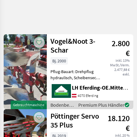
Vogel&Noot 3-
2.800
Schar
€
Bj. 2000
inkl. 13%
MwSt./Verm.
2.477,88 €
Pflug-Bauart: Drehpflug
exkl.
hydraulisch, Scheibensech,
Stützrad Stützrad,
LH Eferding-OE.Mitte, Eferding
Scheibenseche
Bodenbearbeitung Pflüge
4070 Eferding
Bodenbearbeitung
Premium Plus Händler
Gebrauchtmaschine
/
Pöttinger Servo
18.120
Vogel&Noot
35 Plus
€
Bj. 2019
inkl. 20 %