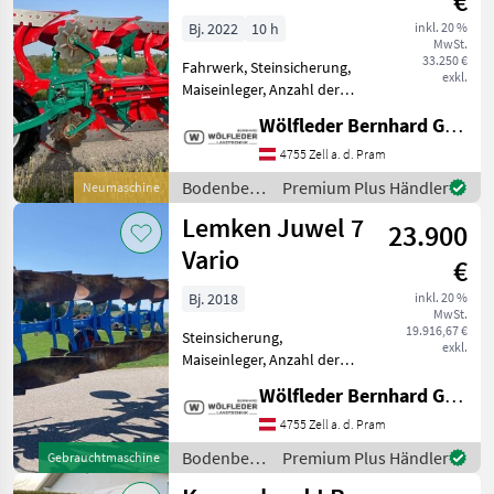
€
i-Plough
Bj. 2022
10 h
inkl. 20 %
MwSt.
33.250 €
Fahrwerk, Steinsicherung,
exkl.
Maiseinleger, Anzahl der
Schare: 5-schar und mehr,
Wölfleder Bernhard GmbH
Scheibensech, hydr.
Schnittbreitenverstellung,
4755 Zell a. d. Pram
Stützrad, Vorschäler
Bodenbearbeitung
Premium Plus Händler
Neumaschine
VORFÜHRMASCHINE - Bj.
/
Lemken Juwel 7
2022
23.900
Kverneland
Vario
€
Bj. 2018
inkl. 20 %
MwSt.
19.916,67 €
Steinsicherung,
exkl.
Maiseinleger, Anzahl der
Schare: 5-schar und mehr,
Wölfleder Bernhard GmbH
Scheibensech, hydr.
Schnittbreitenverstellung,
4755 Zell a. d. Pram
Stützrad, Vorschäler - Bj.
Bodenbearbeitung
Premium Plus Händler
Gebrauchtmaschine
2018 - Vario - 5 Schar - 100 c
/ Lemken