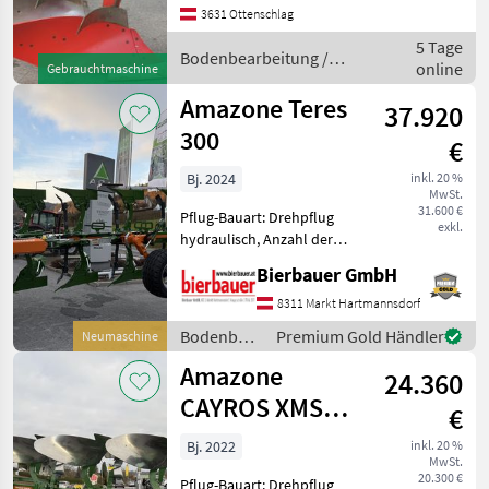
Schnittbreitenverstellung,
3631 Ottenschlag
Steinsicherung, Stützrad
5 Tage
Kverneland ES80-200 4
Bodenbearbeitung /
online
Gebrauchtmaschine
Kverneland
Amazone Teres
37.920
300
€
Bj. 2024
inkl. 20 %
MwSt.
31.600 €
Pflug-Bauart: Drehpflug
exkl.
hydraulisch, Anzahl der
Schare: 5-schar und mehr,
Bierbauer GmbH
Fahrwerk, Maiseinleger,
Scheibensech, hydr.
8311 Markt Hartmannsdorf
Schnittbreitenverstellung,
Bodenbearbeitung
Premium Gold Händler
Neumaschine
Stützrad, Vorschäler Die Ma
/ Amazone
Amazone
24.360
CAYROS XMS
€
1050 V
Bj. 2022
inkl. 20 %
MwSt.
20.300 €
Pflug-Bauart: Drehpflug