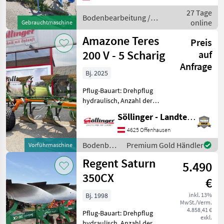
Steinsicherung,
27 Tage
Streifenkörper, Stützrad,
Bodenbearbeitung /
online
Gebrauchtmaschine
Vorschäle
Lemken
Amazone Teres
Preis
200 V - 5 Scharig
auf
Anfrage
Bj. 2025
Pflug-Bauart: Drehpflug
hydraulisch, Anzahl der
Schare: 5-schar und mehr,
Söllinger - Landtechnik GmbH
Vorschäler, Maiseinleger,
Scheibensech, hydr.
4625 Offenhausen
Schnittbreitenverstellung,
Bodenbearbeitung
Premium Gold Händler
Vorführmaschine
Stützrad - Anbau-Volldre
/ Amazone
Regent Saturn
5.490
350CX
€
Bj. 1998
inkl. 13%
MwSt./Verm.
4.858,41 €
Pflug-Bauart: Drehpflug
exkl.
hydraulisch, Anzahl der