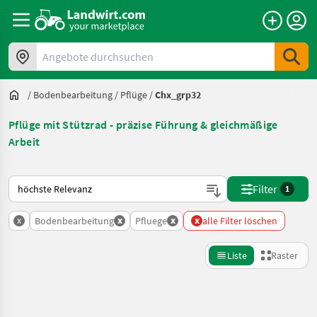
Angebote durchsuchen
/
Bodenbearbeitung
/
Pflüge
/
Chx_grp32
Pflüge mit Stützrad - präzise Führung & gleichmäßige
Arbeit
So wird auf Landwirt.com sortiert
Filter
1
x
x
x
x
Bodenbearbeitung
Pfluege
alle Filter löschen
Liste
Raster