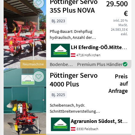
Pöttinger Servo
29.500
35S Plus NOVA
€
Bj. 2023
inkl. 20 %
MwSt.
24.583,33 €
Pflug-Bauart: Drehpflug
exkl.
hydraulisch, Anzahl der
Schare: 4-schar, Vorschäler,
LH Eferding-OÖ.Mitte, Landtechnik Hofkirchen
hydr.
Schnittbreitenverstellung,
4716 Hofkirchen
Steinsicherung, Stützrad
Bodenbearbeitung
Premium Plus Händler
Neumaschine
"PLUS - hydraulische
/ Pöttinger
Pöttinger Servo
Schnittbreiten
Preis
4000 Plus
auf
Anfrage
Bj. 2025
Scheibensech, hydr.
Schnittbreitenverstellung,
Stützrad, Vorschäler Zum
Agrarunion Südost, Standort Gniebing
Verkauf steht ein
nagelneuer Pöttinger 4-
8330 Feldbach