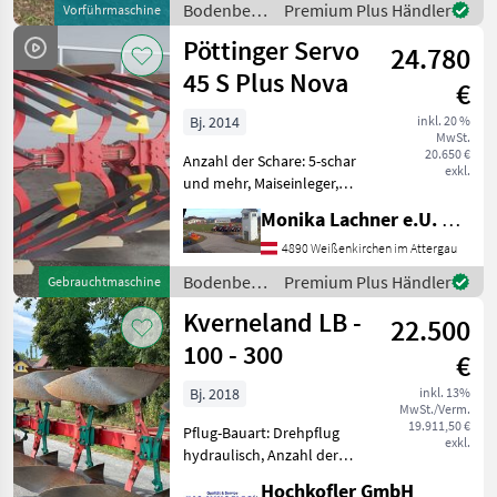
Bodenbearbeitung
Premium Plus Händler
Vorführmaschine
Folgende Ausstattung: •
/
Pöttinger Servo
Inkl
24.780
Kverneland
45 S Plus Nova
€
Bj. 2014
inkl. 20 %
MwSt.
20.650 €
Anzahl der Schare: 5-schar
exkl.
und mehr, Maiseinleger,
Scheibensech, hydr.
Monika Lachner e.U. Maschinenhandel
Schnittbreitenverstellung,
Steinsicherung,
4890 Weißenkirchen im Attergau
Streifenkörper, Stützrad,
Bodenbearbeitung
Premium Plus Händler
Gebrauchtmaschine
Vorschäler Der Pöttinger
/ Pöttinger
Kverneland LB -
Pflug,
22.500
100 - 300
€
Bj. 2018
inkl. 13%
MwSt./Verm.
19.911,50 €
Pflug-Bauart: Drehpflug
exkl.
hydraulisch, Anzahl der
Schare: 5-schar und mehr,
Hochkofler GmbH