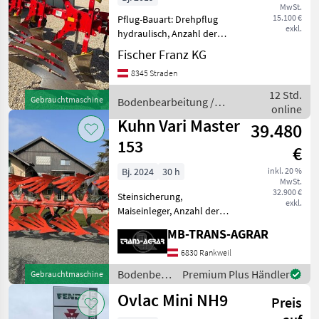
MwSt.
15.100 €
Pflug-Bauart: Drehpflug
exkl.
hydraulisch, Anzahl der
Schare: 4-schar, Vorschäler,
Fischer Franz KG
Scheibensech, hydr.
8345 Straden
Schnittbreitenverstellung,
Streifenkörper, Stützrad 3+1
12 Std.
Gebrauchtmaschine
Bodenbearbeitung /
Schare, 102cm Scha
online
Pöttinger
Kuhn Vari Master
39.480
153
€
Bj. 2024
30 h
inkl. 20 %
MwSt.
32.900 €
Steinsicherung,
exkl.
Maiseinleger, Anzahl der
Schare: 5-schar und mehr,
MB-TRANS-AGRAR
Scheibensech, hydr.
Schnittbreitenverstellung,
6830 Rankweil
Streifenkörper, Stützrad,
Bodenbearbeitung
Premium Plus Händler
Gebrauchtmaschine
Vorschäler Ersteinsatz 2025!
/ Kuhn
Ovlac Mini NH9
VA
Preis