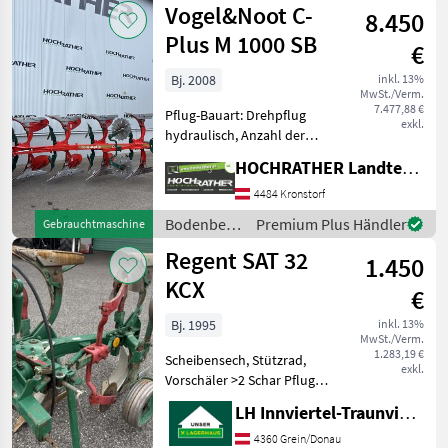
Vogel&Noot C-
8.450
Plus M 1000 SB
€
Bj. 2008
inkl. 13%
MwSt./Verm.
7.477,88 €
Pflug-Bauart: Drehpflug
exkl.
hydraulisch, Anzahl der
Schare: 4-schar,
HOCHRATHER Landtechnik GmbH
Scheibensech, Stützrad
Gebrauchtmaschine Vogel
4484 Kronstorf
& Noot C-Plus 1000
Bodenbearbeitung
Premium Plus Händler
Gebrauchtmaschine
(Standort Aschbach)
/
Regent SAT 32
Ausstattung:
1.450
Vogel&Noot
KCX
€
Bj. 1995
inkl. 13%
MwSt./Verm.
1.283,19 €
Scheibensech, Stützrad,
exkl.
Vorschäler >2 Schar Pflug
>Vorschäler (1 Stk. fehlt)
LH Innviertel-Traunviertel-Urfahr
>Scheibensech
>Doppeltastrad
4360 Grein/Donau