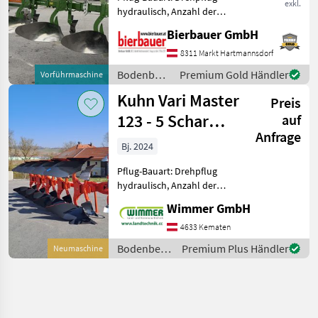
exkl.
hydraulisch, Anzahl der
Schare: 4-schar, Fahrwerk,
Bierbauer GmbH
Maiseinleger, Scheibensech,
hydr.
8311 Markt Hartmannsdorf
Schnittbreitenverstellung,
Bodenbearbeitung
Premium Gold Händler
Vorführmaschine
Stützrad, Vorschäler Die
/ Amazone
Kuhn Vari Master
Maschine be
Preis
123 - 5 Schar
auf
Anfrage
Pflug
Bj. 2024
Pflug-Bauart: Drehpflug
hydraulisch, Anzahl der
Schare: 5-schar und mehr,
Wimmer GmbH
Maiseinleger, Scheibensech,
hydr.
4633 Kematen
Schnittbreitenverstellung,
Bodenbearbeitung
Premium Plus Händler
Neumaschine
Stützrad, Vorschäler Der
/ Kuhn
KUHN VARI-M