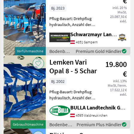
€
Bj. 2023
inkl. 20 %
MwSt.
23.087,50 €
Pflug-Bauart: Drehpflug
exkl.
hydraulisch, Anzahl der
Schare: 4-schar,
Schwarzmayr Landtechnik GmbH - Gampern
Maiseinleger, Scheibensech,
hydr.
4851 Gampern
Schnittbreitenverstellung,
Bodenbearbeitung
Premium Gold Händler
Vorführmaschine
Stützrad, Vorschäler Nr.
/ Lemken
Lemken Vari
63168 Volldrehpfl
19.800
Opal 8 - 5 Schar
€
Bj. 2002
inkl. 13%
MwSt./Verm.
17.522,12 €
Pflug-Bauart: Drehpflug
exkl.
hydraulisch, Anzahl der
Schare: 5-schar und mehr,
BULLA Landtechnik GmbH
Vorschäler, Scheibensech,
hydr.
4595 Waldneukirchen
Schnittbreitenverstellung,
Bodenbearbeitung
Premium Plus Händler
Gebrauchtmaschine
Stützrad LEMKEN Pflug Vari
/ Lemken
Opal 8 +