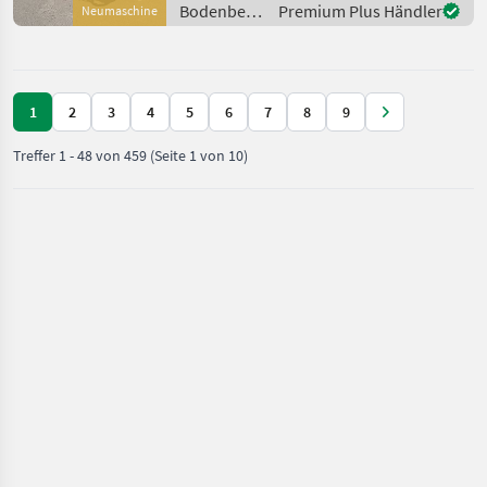
Schar Pflug des Modells
Bodenbearbeitung
Premium Plus Händler
Neumaschine
Servo Plus, Baujahr 2025,
/ Pöttinger
mit e
1
2
3
4
5
6
7
8
9
Treffer
1
-
48
von
459
(Seite 1 von 10)