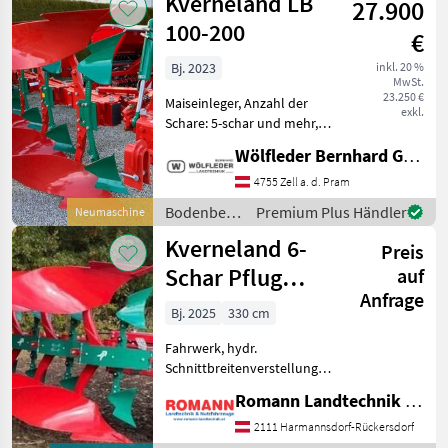
Kverneland LB
27.900
100-200
€
Bj. 2023
inkl. 20 %
MwSt.
23.250 €
Maiseinleger, Anzahl der
exkl.
Schare: 5-schar und mehr,
Scheibensech, hydr.
Wölfleder Bernhard GmbH
Schnittbreitenverstellung,
Stützrad, Vorschäler - 5-
4755 Zell a. d. Pram
Schar - 28 Körper - 2. Strebe
Bodenbearbeitung
Premium Plus Händler
Neumaschine
Körper Nr. 28 - W
/
Kverneland 6-
Preis
Kverneland
Schar Pflug
auf
Anfrage
3400S-100
Bj. 2025
330 cm
Variomat
Fahrwerk, hydr.
Schnittbreitenverstellung,
Steinsicherung, Stützrad,
Romann Landtechnik & Nutzfahrzeuge e.U.
Pflug-Bauart: Drehpflug
hydraulisch, Anzahl der
2111 Harmannsdorf-Rückersdorf
Schare: 5-schar und mehr