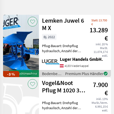
Suche
verfeinern
Lemken Juwel 6
Statt: 13.700
Kategorie
Land
Filter
3
€
M X
13.289
459
€
Bj. 2022
AKTUELLER
Zurücksetzen
Ergebnisse
PFAD
inkl. 20 %
anzeigen
Pflug-Bauart: Drehpflug
MwSt.
Landtechnik
hydraulisch, Anzahl der
11.074,17 €
Schare: 3-schar, Vorschäler,
exkl.
Bodenbearbeitung
Luger Handels GmbH.
Steinsicherung, Stützrad
Pfluege
Lemken Juwel 6 M X -
4133 Niederkappel
Hydraulisches Drehwerk
Bodenbearbeitung
Premium Plus Händler
-3 %
Gebrauchtmaschine
KATEGORIE
UniTurn M 90 für Fur
/ Lemken
WÄHLEN
Vogel&Noot
7.900
Pflug M 1020 3
Lemken
86
€
schar Vario
inkl. 13%
Regent
60
Pflug-Bauart: Drehpflug
MwSt./Verm.
6.991,15 €
hydraulisch, Anzahl der
exkl.
Pöttinger
54
Schare: 3-schar,