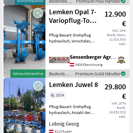
Bodenbearbeitung
Premium Plus Händler
Vorführmaschine
Gebrauchter Pflug
/ Pöttinger
Lemken Opal 7-
12.900
Variopflug-Top
€
Zustand
inkl. 13%
Pflug-Bauart: Drehpflug
MwSt./Verm.
11.415,93 €
hydraulisch, Vorschäler,
exkl.
Maiseinleger, Scheibensech,
hydr.
Sensenberger Agrar-Technik
Schnittbreitenverstellung,
Steinsicherung, Stützrad
4906 Eberschwang
Lemken Opal 7 -4 schar
Bodenbearbeitung
Premium Gold Händler
Gebrauchtmaschine
Wender -Vor
/ Lemken
Lemken Juwel 8
29.800
€
Bj. 2014
inkl. 20 %
Pflug-Bauart: Drehpflug
MwSt.
hydraulisch, Anzahl der
24.833,33 €
exkl.
Schare: 5-schar und mehr,
Lobnig Georg
Maiseinleger, hydr.
Schnittbreitenverstellung,
9113 Ruden