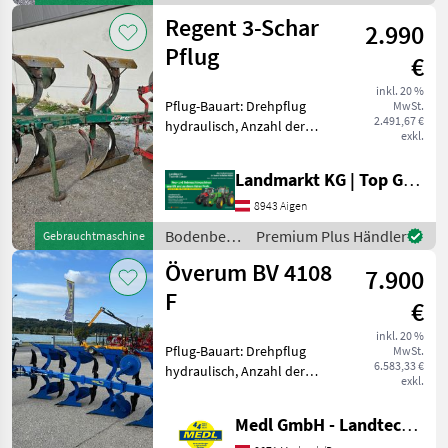
Pöttinger Servo 35 Plus
/ Pöttinger
Regent 3-Schar
==Vermittl
2.990
Pflug
€
inkl. 20 %
Pflug-Bauart: Drehpflug
MwSt.
2.491,67 €
hydraulisch, Anzahl der
exkl.
Schare: 3-schar,
Steinsicherung, Stützrad,
Landmarkt KG | Top Gebrauchtmaschinen Zentrum
Vorschäler Gebrauchter
Regent 3-Schar Pflug -
8943 Aigen
Hydraulischer Wendepflug -
Bodenbearbeitung
Premium Plus Händler
Gebrauchtmaschine
/ Regent
Överum BV 4108
7.900
F
€
inkl. 20 %
Pflug-Bauart: Drehpflug
MwSt.
6.583,33 €
hydraulisch, Anzahl der
exkl.
Schare: 4-schar,
Scheibensech, Stützrad,
Medl GmbH - Landtechnik Großhandel
Vorschäler Överum