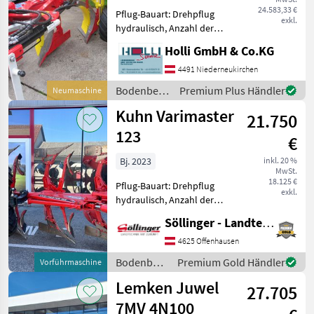
24.583,33 €
Pflug-Bauart: Drehpflug
exkl.
hydraulisch, Anzahl der
Schare: 4-schar, Vorschäler,
Holli GmbH & Co.KG
Scheibensech, hydr.
Schnittbreitenverstellung,
4491 Niederneukirchen
Stützrad Rahmenhöhe
Bodenbearbeitung
Premium Plus Händler
Neumaschine
80cm, Körperabstand 95
/ Pöttinger
Kuhn Varimaster
cm,
21.750
123
€
Bj. 2023
inkl. 20 %
MwSt.
18.125 €
Pflug-Bauart: Drehpflug
exkl.
hydraulisch, Anzahl der
Schare: 4-schar, Vorschäler,
Söllinger - Landtechnik GmbH
Maiseinleger, Scheibensech,
hydr.
4625 Offenhausen
Schnittbreitenverstellung,
Bodenbearbeitung
Premium Gold Händler
Vorführmaschine
Stützrad VARI-MASTER 123 -
/ Kuhn
Lemken Juwel
4 Scha
27.705
7MV 4N100