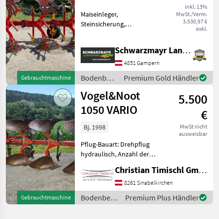
Streifenkörperund
inkl. 13%
Maiseinleger,
MwSt./Verm.
hydr.
3.530,97 €
Steinsicherung,
exkl.
Streifenkörper, Stützrad,
Vorschäler EDV: 74863;
Schwarzmayr Landtechnik GmbH - Gampern
Volldrehpflug 3-scharig -
mit 3-Pnktanbau - mit
4851 Gampern
hydraulischer Wendung -
Bodenbearbeitung
Premium Gold Händler
Gebrauchtmaschine
mit Streigenkör
/ Pöttinger
Vogel&Noot
5.500
1050 VARIO
€
Bj. 1998
MwSt nicht
ausweisbar
Pflug-Bauart: Drehpflug
hydraulisch, Anzahl der
Schare: 4-schar,
Christian Timischl GmbH
Maiseinleger, Scheibensech,
hydr.
8261 Sinabelkirchen
Schnittbreitenverstellung,
Bodenbearbeitung
Premium Plus Händler
Gebrauchtmaschine
Stützrad, Vorschäler
/
Vogel&Noot S 1050 Vario
Vogel&Noot