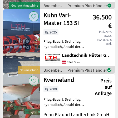
>Rahmenhöhe 65 cm
Bodenbearbeitung
Premium Plus Händler
Gebrauchtmaschine
>Körperabstand 80 cm
/ Regent
Kuhn Vari-
Bodenbearbeitung
36.500
Master 153 5T
€
Bj. 2025
inkl. 20 %
MwSt.
30.416,67 €
Pflug-Bauart: Drehpflug
exkl.
hydraulisch, Anzahl der
Schare: 5-schar und mehr,
Landtechnik Hütter GmbH & Co KG
Vorschäler, Maiseinleger,
Scheibensech, hydr.
8342 Gnas
Schnittbreitenverstellung,
Bodenbearbeitung
Premium Plus Händler
Neumaschine
Steinsicherung, Stützrad
/ Kuhn
Kverneland
Preis
auf
Bj. 2009
Anfrage
Pflug-Bauart: Drehpflug
hydraulisch, Anzahl der
Schare: 4-schar, Packerarm,
Pehn Kfz und Landtechnik GmbH
Scheibensech, hydr.