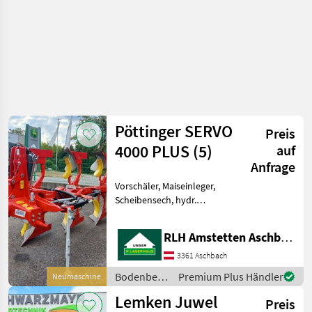
Pöttinger SERVO
Preis
4000 PLUS (5)
auf
Anfrage
Vorschäler, Maiseinleger,
Scheibensech, hydr.
Schnittbreitenverstellung,
Stützrad Rahmenhöhe 80
RLH Amstetten Aschbach
cm Körperstand 102 cm
TRACTION CONTROL
3361 Aschbach
Rahmeneinschwenkzylinder
Bodenbearbeitung
Premium Plus Händler
Neumaschine
Vollblech
/ Pöttinger
Lemken Juwel
Preis