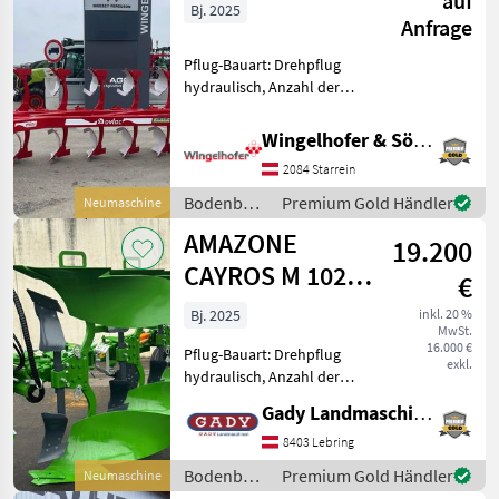
auf
Bj. 2025
Anfrage
Pflug-Bauart: Drehpflug
hydraulisch, Anzahl der
Schare: 5-schar und mehr,
Maiseinleger,
Wingelhofer & Söhne GmbH
Steinsicherung, Stützrad - 9-
2084 Starrein
Schar Wendepflug -
hydraulische
Bodenbearbeitung
Premium Gold Händler
Neumaschine
Überlastsicherung
/ Ovlac
AMAZONE
19.200
CAYROS M 1020V
€
3-SCHAR
Bj. 2025
inkl. 20 %
MwSt.
16.000 €
Pflug-Bauart: Drehpflug
exkl.
hydraulisch, Anzahl der
Schare: 3-schar,
Gady Landmaschinen GmbH
Scheibensech, hydr.
Schnittbreitenverstellung,
8403 Lebring
Stützrad, Vorschäler - 3 -
Bodenbearbeitung
Premium Gold Händler
Neumaschine
Schar - C-Plus Pflugkörper -
/ Amazone