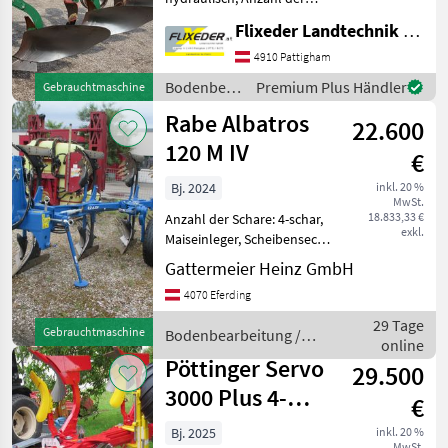
Schare: 4-schar, Vorschäler,
Flixeder Landtechnik GmbH
Maiseinleger, Scheibensech,
Stützrad # gebrauchter
4910 Pattigham
Regent Saturn 350CX mit
Bodenbearbeitung
Premium Plus Händler
Gebrauchtmaschine
Körperform W5 (ble
/ Regent
Rabe Albatros
22.600
120 M IV
€
Bj. 2024
inkl. 20 %
MwSt.
18.833,33 €
Anzahl der Schare: 4-schar,
exkl.
Maiseinleger, Scheibensech,
Streifenkörper, Stützrad,
Gattermeier Heinz GmbH
Vorschäler - Rabe
4070 Eferding
Anbaudrehpflug 120, 4
scharig - hydraulisches
29 Tage
Gebrauchtmaschine
Bodenbearbeitung /
Drehwerk, doppelt wirk
online
Rabe
Pöttinger Servo
29.500
3000 Plus 4-
€
scharig
Bj. 2025
inkl. 20 %
MwSt.