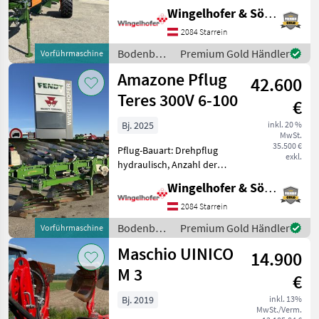
Schare: 5-schar und mehr,
Wingelhofer & Söhne GmbH
hydr.
Schnittbreitenverstellung,
2084 Starrein
Steinsicherung,
Bodenbearbeitung
Premium Gold Händler
Vorführmaschine
Streifenkörper, Stützrad -
/ Amazone
Amazone Pflug
Amazone Pflug Teres
42.600
Teres 300V 6-100
€
Bj. 2025
inkl. 20 %
MwSt.
35.500 €
Pflug-Bauart: Drehpflug
exkl.
hydraulisch, Anzahl der
Schare: 5-schar und mehr,
Wingelhofer & Söhne GmbH
Maiseinleger, Packerarm,
Scheibensech, hydr.
2084 Starrein
Schnittbreitenverstellung,
Bodenbearbeitung
Premium Gold Händler
Vorführmaschine
Streifenkörper, Stützrad -
/ Amazone
Maschio UINICO
14.900
M 3
€
Bj. 2019
inkl. 13%
MwSt./Verm.