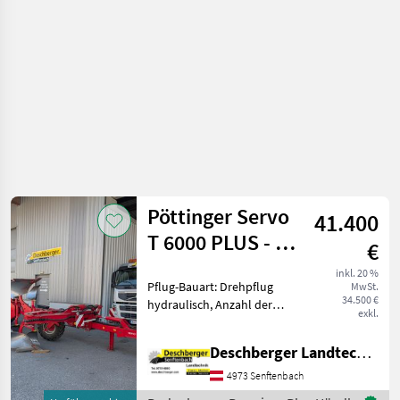
Pöttinger Servo
41.400
T 6000 PLUS - 7
€
scharig
inkl. 20 %
Pflug-Bauart: Drehpflug
MwSt.
34.500 €
hydraulisch, Anzahl der
exkl.
Schare: 5-schar und mehr,
Fahrwerk, Scheibensech,
Deschberger Landtechnik GmbH
hydr.
Schnittbreitenverstellung,
4973 Senftenbach
Stützrad, Vorschäler