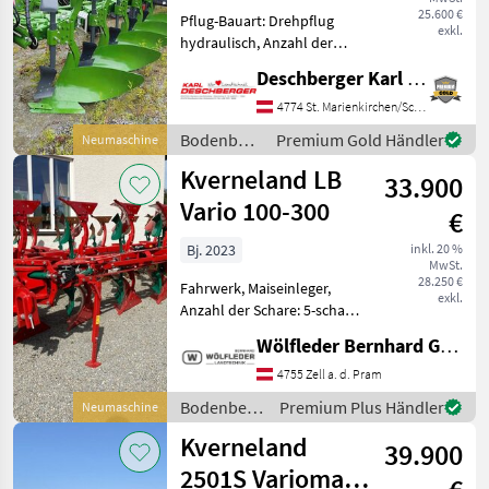
scharig
25.600 €
Pflug-Bauart: Drehpflug
exkl.
hydraulisch, Anzahl der
Schare: 5-schar und mehr,
Deschberger Karl Landtechnik GesmbH & Co KG
Scheibensech, hydr.
Schnittbreitenverstellung,
4774 St. Marienkirchen/Schärding
Stützrad, Vorschäler
Bodenbearbeitung
Premium Gold Händler
Neumaschine
Amazone Cayros XMS 950 V
/ Amazone
Kverneland LB
Vol
33.900
Vario 100-300
€
Bj. 2023
inkl. 20 %
MwSt.
28.250 €
Fahrwerk, Maiseinleger,
exkl.
Anzahl der Schare: 5-schar
und mehr, Scheibensech,
Wölfleder Bernhard GmbH
hydr.
Schnittbreitenverstellung,
4755 Zell a. d. Pram
Stützrad, Vorschäler -
Bodenbearbeitung
Premium Plus Händler
Neumaschine
Furchenanzahl: 5 -
/
Kverneland
Rahmenprofil: 120 x 2
39.900
Kverneland
2501S Variomat