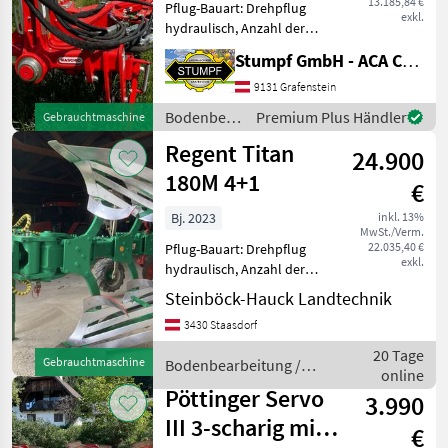
13.185,84 €
Pflug-Bauart: Drehpflug
exkl.
hydraulisch, Anzahl der
Schare: 3-schar,
Stumpf GmbH - ACA Center Stumpf
Maiseinleger, Scheibensech,
hydr.
9131 Grafenstein
Schnittbreitenverstellung,
Bodenbearbeitung
Premium Plus Händler
Gebrauchtmaschine
Stützrad Die Maschio Pflüge
/ Maschio
Regent Titan
des Modells von
24.900
180M 4+1
€
Bj. 2023
inkl. 13%
MwSt./Verm.
22.035,40 €
Pflug-Bauart: Drehpflug
exkl.
hydraulisch, Anzahl der
Schare: 5-schar und mehr,
Steinböck-Hauck Landtechnik
Scheibensech, hydr.
3430 Staasdorf
Schnittbreitenverstellung,
Streifenkörper, Stützrad Ist
20 Tage
Gebrauchtmaschine
Bodenbearbeitung /
nur sehr wenig benut
online
Regent
Pöttinger Servo
3.990
III 3-scharig mit
€