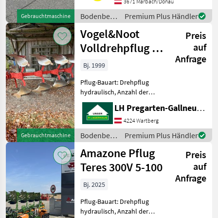
Volldrehpflug
3671 Marbach/Donau
Pendelstützrad Stahl Heck
Bodenbearbeitung
Premium Plus Händler
Gebrauchtmaschine
Vorschäler Verschle
/ Overum
Vogel&Noot
Preis
Volldrehpflug 4-
auf
Anfrage
scharig M 850
Bj. 1999
Pflug-Bauart: Drehpflug
hydraulisch, Anzahl der
Schare: 4-schar,
LH Pregarten-Gallneukirchen, Pregarten
Scheibensech, Stützrad
Scheibensech -
4224 Wartberg
Doppeltastrad
Bodenbearbeitung
Premium Plus Händler
Gebrauchtmaschine
Bodenbearbeitung Pflüge
/
Amazone Pflug
Preis
Vogel&Noot
Teres 300V 5-100
auf
Anfrage
Bj. 2025
Pflug-Bauart: Drehpflug
hydraulisch, Anzahl der