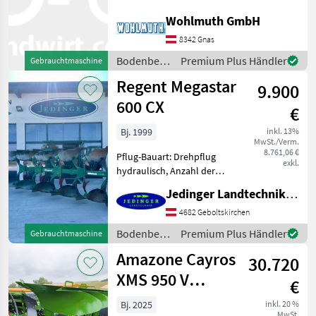
Maiseinleger, Scheibensech,
Wohlmuth GmbH
hydr.
Amazone
47
Schnittbreitenverstellung,
8342 Gnas
Stützrad, Vorschäler Sehr
Kverneland
43
Bodenbearbeitung
Premium Plus Händler
Gebrauchtmaschine
schöner gebrauchter
/
Regent Megastar
9.900
Vogel&Noot
Kuhn
36
600 CX
€
Alle 27
anzeigen
Bj. 1999
inkl. 13%
MwSt./Verm.
8.761,06 €
Pflug-Bauart: Drehpflug
MARKTPLATZ
exkl.
hydraulisch, Anzahl der
Marktplatz
Händlerangebote
Kleinanzeigen
Schare: 5-schar und mehr,
Jedinger Landtechnik GmbH
Maiseinleger, Scheibensech,
Stützrad Regent Megastar
4682 Geboltskirchen
600 CX 5-scharig
Bodenbearbeitung
Premium Plus Händler
Gebrauchtmaschine
Gebrauchtmaschine, Bauja
/ Regent
Amazone Cayros
30.720
XMS 950 V
€
Volldrehpflug 5-
Bj. 2025
inkl. 20 %
MwSt.