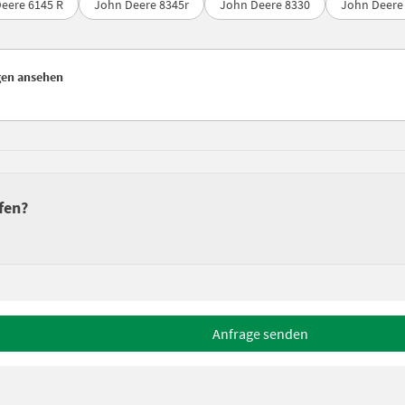
eere 6145 R
John Deere 8345r
John Deere 8330
John Deere
gen ansehen
fen?
Anfrage senden