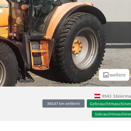
weitere
8943
Steierma
Gebrauchtmaschine
360.67 km entfernt
Gebrauchtmaschine