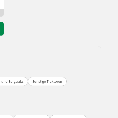
8943 Steiermark
Premium Plus Händler
 und Bergtraks
Sonstige Traktoren