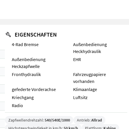
EIGENSCHAFTEN
4-Rad Bremse
Außenbedienung
Heckhydraulik
Außenbedienung
EHR
Heckzapfwelle
Fronthydraulik
Fahrzeugpapiere
vorhanden
gefederte Vorderachse
Klimaanlage
Kriechgang
Luftsitz
Radio
Zapfwellendrehzahl:
540/540E/1000
Antrieb:
Allrad
Höchstgeschwindigkeit in km/h:
50 km/h
Plattform:
Kabine