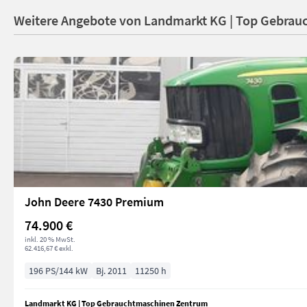
Weitere Angebote von Landmarkt KG | Top Gebra
John Deere 7430 Premium
74.900 €
inkl. 20 % MwSt.
62.416,67 € exkl.
196 PS/144 kW
Bj. 2011
11250 h
Landmarkt KG | Top Gebrauchtmaschinen Zentrum