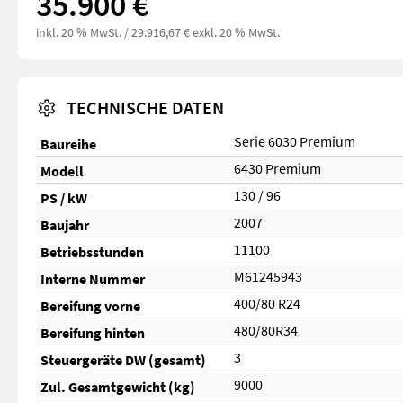
35.900 €
inkl. 20 % MwSt.
/ 29.916,67 € exkl. 20 % MwSt.
TECHNISCHE DATEN
Serie 6030 Premium
Baureihe
6430 Premium
Modell
130 / 96
PS / kW
2007
Baujahr
11100
Betriebsstunden
M61245943
Interne Nummer
400/80 R24
Bereifung vorne
480/80R34
Bereifung hinten
3
Steuergeräte DW (gesamt)
9000
Zul. Gesamtgewicht (kg)