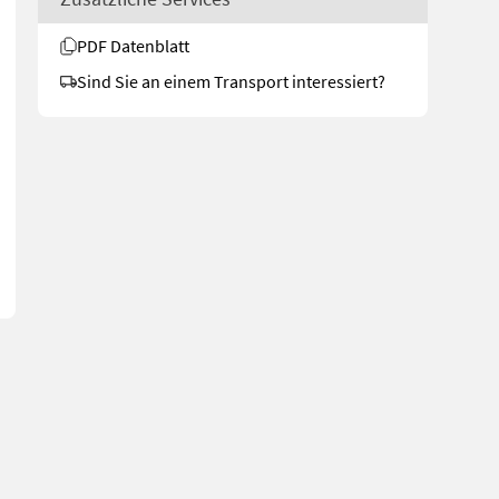
PDF Datenblatt
Sind Sie an einem Transport interessiert?
ung - Allrad - 50 km/h - 4,5 Liter Motor mit 130PS - Stufenlos Ge