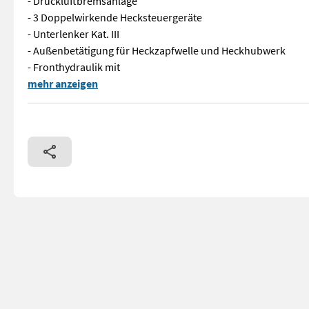
- Druckluftbremsanlage
- 3 Doppelwirkende Hecksteuergeräte
- Unterlenker Kat. III
- Außenbetätigung für Heckzapfwelle und Heckhubwerk
- Fronthydraulik mit
Gebrauchter John Deere 6430 in Kommunalorange - Bastlermasc
mehr anzeigen