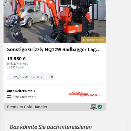
Neumaschine
Sonstige Grizzly HQ12W Radbagger Lagernd
13.980 €
inkl. 20 % MwSt.
11.650 € exkl.
11 PS/8 kW
Bj. 2025
1 h
Auto Reiter GmbH
8753 Steiermark
Premium Gold Händler
Das könnte Sie auch interessieren