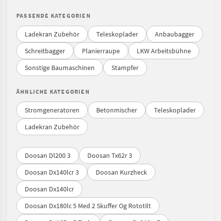
PASSENDE KATEGORIEN
Ladekran Zubehör
Teleskoplader
Anbaubagger
Schreitbagger
Planierraupe
LKW Arbeitsbühne
Sonstige Baumaschinen
Stampfer
ÄHNLICHE KATEGORIEN
Stromgeneratoren
Betonmischer
Teleskoplader
Ladekran Zubehör
Doosan Dl200 3
Doosan Tx62r 3
Doosan Dx140lcr 3
Doosan Kurzheck
Doosan Dx140lcr
Doosan Dx180lc 5 Med 2 Skuffer Og Rototilt