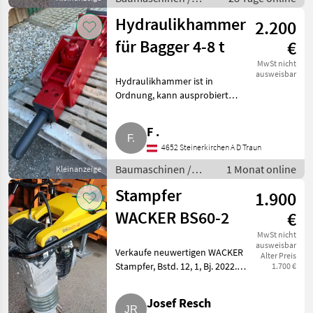
Kleingeräte
Hydraulikhammer
2.200
für Bagger 4-8 t
€
MwSt nicht
ausweisbar
Hydraulikhammer ist in
Ordnung, kann ausprobiert
werden. Baumaschinen
Kleingeräte
F .
4652 Steinerkirchen A D Traun
Baumaschinen /
1 Monat online
Kleinanzeige
Kleingeräte
Stampfer
1.900
WACKER BS60-2
€
MwSt nicht
ausweisbar
Verkaufe neuwertigen WACKER
Alter Preis
Stampfer, Bstd. 12, 1, Bj. 2022.
1.700 €
Baumaschinen Kleingeräte
Josef Resch