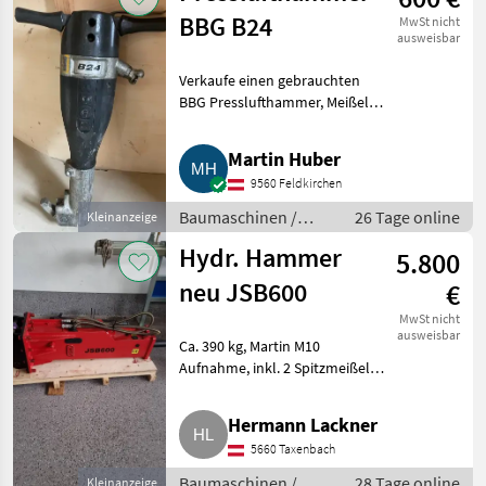
BBG B24
MwSt nicht
ausweisbar
Verkaufe einen gebrauchten
BBG Presslufthammer, Meißel
zum Aussuchen. Baumaschinen
Kleingeräte
Martin Huber
9560 Feldkirchen
Baumaschinen /
26 Tage online
Kleinanzeige
Kleingeräte
Hydr. Hammer
5.800
neu JSB600
€
MwSt nicht
ausweisbar
Ca. 390 kg, Martin M10
Aufnahme, inkl. 2 Spitzmeißel.
Baumaschinen Kleingeräte
Hermann Lackner
5660 Taxenbach
Baumaschinen /
28 Tage online
Kleinanzeige