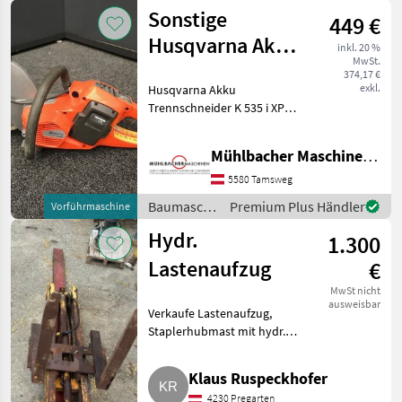
/
Sonstige
449 €
Husqvarna
Husqvarna Akku
inkl. 20 %
MwSt.
Trennschneider
374,17 €
exkl.
Husqvarna Akku
K535iXP
Trennschneider K 535 i XP
Vorführer ohne Akku und
Ladegerät. inklusive
Mühlbacher Maschinen GmbH
Neugarantie - exzellente
Ausgabeleistung bei
5580 Tamsweg
leichteren Betonarbeiten -
Baumaschinen
Premium Plus Händler
Vorführmaschine
er
/ Sonstige
Hydr.
1.300
Lastenaufzug
€
MwSt nicht
ausweisbar
Verkaufe Lastenaufzug,
Staplerhubmast mit hydr.
Aggregat, Hubhöhe 3, 50 m,
guter Zustand. Nicht für
Klaus Ruspeckhofer
Personenbeförderung geeignet.
4230 Pregarten