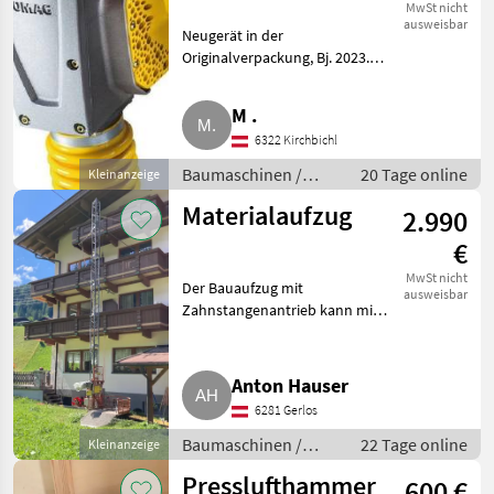
MwSt nicht
ausweisbar
Neugerät in der
Originalverpackung, Bj. 2023.
Baumaschinen Kleingeräte
M .
6322 Kirchbichl
Baumaschinen /
20 Tage online
Kleinanzeige
Kleingeräte
Materialaufzug
2.990
€
MwSt nicht
Der Bauaufzug mit
ausweisbar
Zahnstangenantrieb kann mit
bis zu 450 kg beladen werden.
Mit einem Schubkarren kann
man den Korb mit der
Anton Hauser
Laderampe befüllen und 90
6281 Gerlos
Grad bzw. 180 G
Baumaschinen /
22 Tage online
Kleinanzeige
Kleingeräte
Presslufthammer
600 €