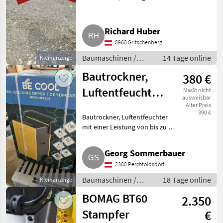
100 cm, Rotatoraufnahme 49, 5
mm, Top-Zustand, ganz wenig
gebraucht. Baumaschinen
Richard Huber
Kleingeräte
8960 Gritschenberg
Baumaschinen /
14 Tage online
Kleinanzeige
Kleingeräte
Bautrockner,
380 €
Luftentfeuchter
MwSt nicht
ausweisbar
Be Cool
Alter Preis
390 €
Bautrockner, Luftentfeuchter
BC90LEF2202
mit einer Leistung von bis zu 90
l/24 h. Unbenutzt und
originalverpackt. Wegen
Georg Sommerbauer
Nichtgebrauchs zu verkaufen.
2380 Perchtoldsdorf
Wiegt ca. 40 kg. Kann ich in
Baumaschinen /
18 Tage online
Kleinanzeige
Kleingeräte
BOMAG BT60
2.350
Stampfer
€