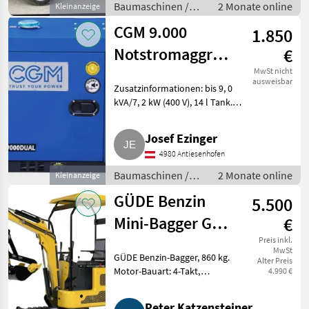
Baumaschinen /
2 Monate online
Kleinanzeige
Kleingeräte
CGM 9.000
1.850
Notstromaggregat
€
S9000 DUAL
MwSt nicht
ausweisbar
Zusatzinformationen: bis 9, 0
kVA/7, 2 kW (400 V), 14 l Tank.
CGM Diesel-Stromerzeuger
"S9000 DUAL" mit Abgasstufe
Josef Ezinger
STAGE V. 1-Zylinder 498 ccm
4980 Antiesenhofen
Dieselmotor mit 8, 8 kW M
Baumaschinen /
2 Monate online
Kleinanzeige
Kleingeräte
GÜDE Benzin
5.500
Mini-Bagger GMB
€
860B,
Preis inkl.
MwSt
GÜDE Benzin-Bagger, 860 kg.
Alter Preis
Minibagger 860
Motor-Bauart: 4-Takt,
4.990 €
kg Gewicht!
Motorleistung: 9, 0/12, 2
(kW/PS), Hubraum: 420 cm³,
Peter Katzensteiner