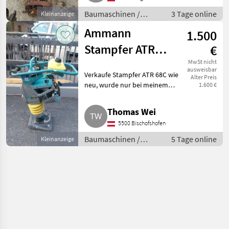
Baumaschinen Kleingeräte
Baumaschinen /
3 Tage online
Kleinanzeige
Kleingeräte
Ammann
1.500
Stampfer ATR
€
68C
MwSt nicht
ausweisbar
Verkaufe Stampfer ATR 68C wie
Alter Preis
neu, wurde nur bei meinem
1.600 €
Hausbau benutzt. Bj. 2022.
Baumaschinen Kleingeräte
Thomas Wei
5500 Bischofshofen
Baumaschinen /
5 Tage online
Kleinanzeige
Kleingeräte