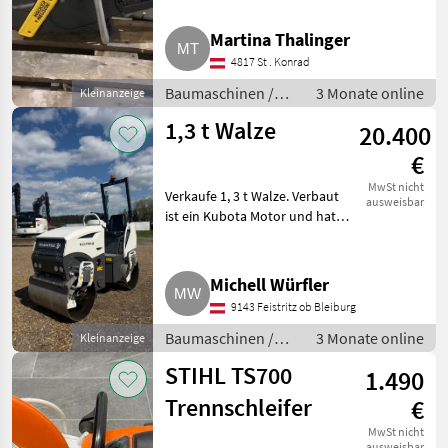
Betonsäge. Inkl. MwSt.
Baumaschinen Kleingeräte
Martina Thalinger
4817 St . Konrad
Baumaschinen /
3 Monate online
Kleinanzeige
Kleingeräte
1,3 t Walze
20.400
€
MwSt nicht
Verkaufe 1, 3 t Walze. Verbaut
ausweisbar
ist ein Kubota Motor und hat
eine Trommelbreite von 800
mm. Mit Wasserberieselung.
Weitere Infos bitte melden.
Michell Würfler
Baumaschinen Kleingeräte
9143 Feistritz ob Bleiburg
Baumaschinen /
3 Monate online
Kleinanzeige
Kleingeräte
STIHL TS700
1.490
Trennschleifer
€
MwSt nicht
ausweisbar