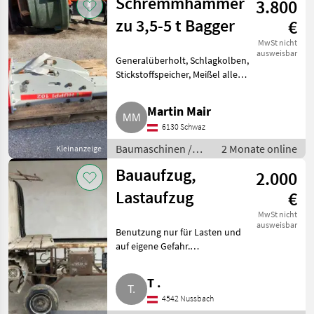
Schremmhammer
3.800
zu 3,5-5 t Bagger
€
MwSt nicht
ausweisbar
Generalüberholt, Schlagkolben,
Stickstoffspeicher, Meißel alles
neu, mit geschraubter Martin-
Aufnahme. Baumaschinen
Martin Mair
Kleingeräte
6130 Schwaz
Baumaschinen /
2 Monate online
Kleinanzeige
Kleingeräte
Bauaufzug,
2.000
Lastaufzug
€
MwSt nicht
ausweisbar
Benutzung nur für Lasten und
auf eigene Gefahr.
Baumaschinen Kleingeräte
T .
4542 Nussbach