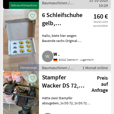
31-10-2025
integrierten Komponenten
Baumaschinen /
10:29
und fortschrittliche
Gebrauchtmaschine
Sonstige
6 Schleifschuhe
160 €
gelb,
MwSt nicht
ausweisbar
Schwamborn
Hallo, biete hier wegen
Betonschleifer
Bauende sechs Original-
Schleifelemente, gelb, für
Schwamborn
W .
Bodenschleifmaschinen. Herst.-
64342 Seeheim - Jugenheim
Nr. 713144/EX-HC 20 E.
Kennfarbe: gelb, Körnung: 2
Baumaschinen /
1 Monat online
Kleinanzeige
Kleingeräte
Stampfer
Preis
auf
Wacker DS 72,
Anfrage
DS 720
Hätte zwei Stampfer
abzugeben, 1x DS 72, 1x DS 720.
Bewährte 1-Zylinder-Diesel-
Motoren. Motoren drehen beide