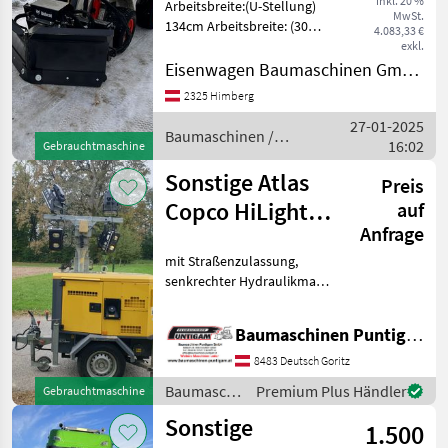
inkl. 20 %
Arbeitsbreite:(U-Stellung)
MwSt.
134cm Arbeitsbreite: (30
4.083,33 €
grad geschwenkt) 134cm
exkl.
Arbeitsbreite: (V-Stellung)
Eisenwagen Baumaschinen GmbH
138cm Pendelwinkel +- 10
2325 Himberg
grad Aufnahme Bobcat
27-01-2025
Baumaschinen /
16:02
Gebrauchtmaschine
Sonstige
Sonstige Atlas
Preis
Copco HiLight
auf
Anfrage
H5+
mit Straßenzulassung,
senkrechter Hydraulikmast
mit LED 4 x 350 W, max.
Höhe 8 m, max.
Baumaschinen Puntigam GmbH
Windgeschwindigkeit 80
km/h, Ausleuchtungsfläche
8483 Deutsch Goritz
durchschnittlich 5000 m²,
Baumaschinen
Premium Plus Händler
Gebrauchtmaschine
Nen
/ Sonstige
Sonstige
1.500