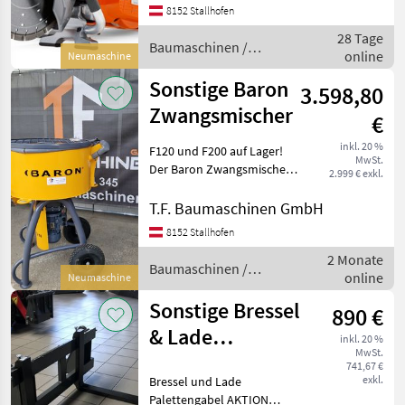
Trennschleifer benötigen,
8152 Stallhofen
Stihl
2
dem auch unt
28 Tage
Baumaschinen /
Montabert
1
online
Neumaschine
Husqvarna
Sonstige Baron
3.598,80
MARKTPLATZ
Zwangsmischer
€
Marktplatz
Händlerangebote
Kleinanzeigen
inkl. 20 %
F120 und F200 auf Lager!
MwSt.
Der Baron Zwangsmischer
2.999 € exkl.
ist die ideale Lösung für
Profis. Er überzeugt durch
T.F. Baumaschinen GmbH
unübertroffene
8152 Stallhofen
Kraftreserven, eine schnelle
2 Monate
und gleichmäßige
Baumaschinen /
online
Neumaschine
Sonstige
Sonstige Bressel
890 €
& Lade
inkl. 20 %
MwSt.
Staplergabel
741,67 €
exkl.
Bressel und Lade
AKTION
Palettengabel AKTION