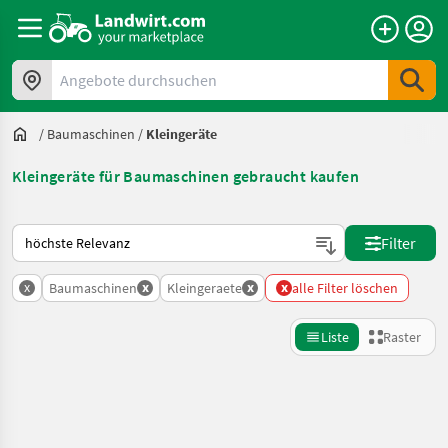
Angebote durchsuchen
/
Baumaschinen
/
Kleingeräte
Kleingeräte für Baumaschinen gebraucht kaufen
So wird auf Landwirt.com sortiert
Filter
x
x
x
x
Baumaschinen
Kleingeraete
alle Filter löschen
Liste
Raster
Suche