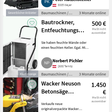
Nenndrehzahl: 3.600 1/min,
3335 Weyer
Tankinhalt: 5, 5 l, Kraftstoff:
Benzin
Baumaschinen /
3 Monate online
Gewerblicher Anbieter
Kleingeräte
Bautrockner,
500 €
Entfeuchtungsgerät
MwSt nicht
ausweisbar
Trotec 171 TTK
Sie haben feuchte Wände oder
Eco
einen feuchten Keller. Egal. Mit
diesem Gerät bekommen Sie es
trocken. Der Bautrockner ist
Norbert Pichler
neuwertig und ist günstig
2630 Ternitz
abzugeben. Fassungs
Baumaschinen /
3 Monate online
Kleinanzeige
Kleingeräte
Wacker Neuson
1.450
Betonsäge
€
Asphaltsäge
MwSt nicht
ausweisbar
Verkaufe neue
originalverpackte Wacker