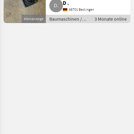
D .
frei. Aus Zeitmangel abzugeben.
66701 Beckingen
Baumaschinen Kleingeräte
Baumaschinen /
3 Monate online
Kleinanzeige
Kleingeräte