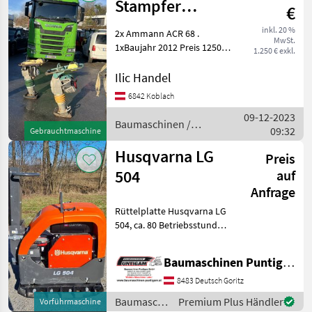
Stampfer
€
4xStück
inkl. 20 %
2x Ammann ACR 68 .
MwSt.
2xAmmann ACR
1xBaujahr 2012 Preis 1250€ .
1.250 € exkl.
2xBaujahr 2014 Preis 1450€ .
68 2xWacker
68 Kg Stampfer ! 2xWacker
Ilic Handel
BS60-2
Neuson RAMMER BS60-2i .
6842 Koblach
1xBaujahr 201
09-12-2023
Baumaschinen /
09:32
Gebrauchtmaschine
Sonstige
Husqvarna LG
Preis
504
auf
Anfrage
Rüttelplatte Husqvarna LG
504, ca. 80 Betriebsstunden,
Arbeitsbreite 70 cm,
Referenznummer: 3971
Baumaschinen Puntigam GmbH
Baumaschinen Puntigam
GmbH Unser Spezialgebiet:
8483 Deutsch Goritz
Ankauf - Verkauf
Baumaschinen
Premium Plus Händler
Vorführmaschine