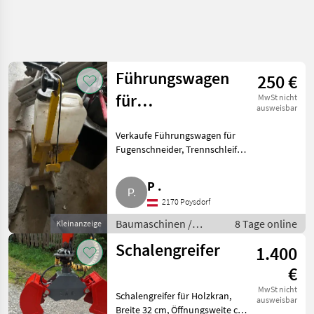
Führungswagen
250 €
für
MwSt nicht
ausweisbar
Fugenschneider,
Verkaufe Führungswagen für
Trennschleifer
Fugenschneider, Trennschleifer
von Wacker. Baumaschinen
Kleingeräte
P .
2170 Poysdorf
Baumaschinen /
8 Tage online
Kleinanzeige
Kleingeräte
Schalengreifer
1.400
€
MwSt nicht
Schalengreifer für Holzkran,
ausweisbar
Breite 32 cm, Öffnungsweite ca.