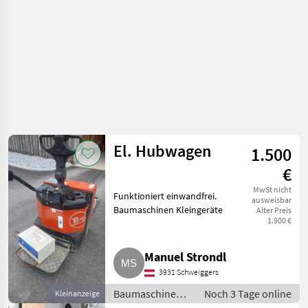
El. Hubwagen
1.500
€
MwSt nicht
Funktioniert einwandfrei.
ausweisbar
Baumaschinen Kleingeräte
Alter Preis
1.900 €
Manuel Strondl
3931 Schweiggers
Baumaschinen /
Noch 3 Tage online
Kleinanzeige
Kleingeräte