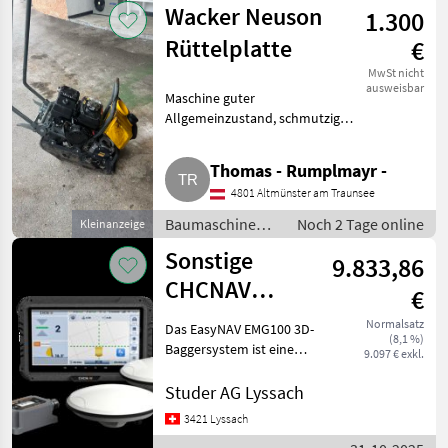
Wacker Neuson
1.300
Rüttelplatte
€
MwSt nicht
ausweisbar
Maschine guter
Allgemeinzustand, schmutzig
aber technisch einwandfrei.
Baumaschinen Kleingeräte
Thomas - Rumplmayr -
4801 Altmünster am Traunsee
Baumaschinen /
Noch 2 Tage online
Kleinanzeige
Kleingeräte
Sonstige
9.833,86
CHCNAV
€
EasyNAV
Normalsatz
Das EasyNAV EMG100 3D-
(8,1 %)
EMG100 3D
Baggersystem ist eine
9.097 € exkl.
präzise und
Baggersystem
benutzerfreundliche
Studer AG Lyssach
GPS RTK
Lösung für effiziente
3421 Lyssach
Baggerarbeiten. Seine