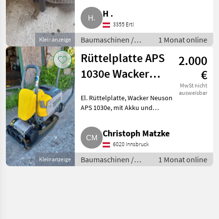
wegen zu weniger Nutzung. 2
H .
Stk Betonketten neu, 2 Stk
3355 Ertl
Ziegelketten neu, 3 Stk B
Baumaschinen /
1 Monat online
Kleinanzeige
Kleingeräte
Rüttelplatte APS
2.000
1030e Wacker
€
Neuson APS
MwSt nicht
ausweisbar
El. Rüttelplatte, Wacker Neuson
1030e
APS 1030e, mit Akku und
Ladegerät. Wurde sehr wenig
gebraucht, daher Verkauf.
Christoph Matzke
Baumaschinen Kleingeräte
6020 Innsbruck
Baumaschinen /
1 Monat online
Kleinanzeige
Kleingeräte