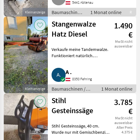
5441 Abtenau
Baumaschinen
1 Monat online
Kleinanzeige
R
/ Kleingeräte
Stangenwalze
1.490
Hatz Diesel
€
MwSt nicht
ausweisbar
Verkaufe meine Tandemwalze.
Funktioniert natürlich.
Suchhilfe: Bomag,
Stangenwalze, Walze.
A .
Baumaschinen Kleingeräte
8350 Fehring
Baumaschinen /
1 Monat online
Kleinanzeige
Kleingeräte
Stihl
3.785
Gesteinssäge
€
MwSt nicht
ausweisbar
Stihl Gesteinssäge, 40 cm.
Alter Preis
Wurde nur mit Gemischbenzin
4.375 €
gefahren. Neuwertig, verkaufe