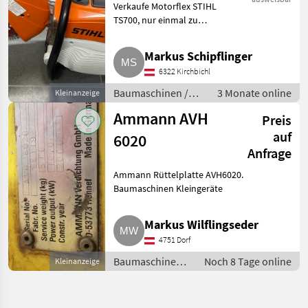
Verkaufe Motorflex STIHL
TS700, nur einmal zu
Testzwecken in Verwendung
gewesen, Neuzustand.
Markus Schipflinger
Baumaschinen Kleingeräte
6322 Kirchbichl
Baumaschinen /
3 Monate online
Kleinanzeige
Kleingeräte
Ammann AVH
Preis
auf
6020
Anfrage
Ammann Rüttelplatte AVH6020.
Baumaschinen Kleingeräte
Markus Wilflingseder
4751 Dorf
Baumaschinen /
Noch 8 Tage online
Kleinanzeige
Kleingeräte