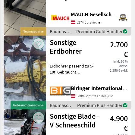
1.000mm, 2t
passend für Euro -
Aufnahme & Weidemann
MAUCH Gesellschaft m.b.H. & Co.KG
HV. Staplergabel /
Palettengabel -
5274 Burgkirchen
Vollmaterial-Breite 120 cm -
Baumaschinen
Premium Gold Händler
Neumaschine
Gabelzinken (
/ Sonstige
Sonstige
2.700
Erdbohrer
€
inkl. 20 %
Erdbohrer passend zu 5-
MwSt.
2.250 € exkl.
10t. Gebraucht
Baumaschinen Kleingeräte
Biringer International GmbH
3800 Göpfritz an der Wild
Baumaschinen
Premium Plus Händler
Gebrauchtmaschine
/ Sonstige
Sonstige Blade -
4.900
V Schneeschild
€