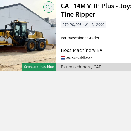
CAT 14M VHP Plus - Joys
Tine Ripper
279 PS/205 kW
Bj. 2009
Baumaschinen Grader
Boss Machinery BV
5505JA Veldhoven
Baumaschinen / CAT
Gebrauchtmaschine