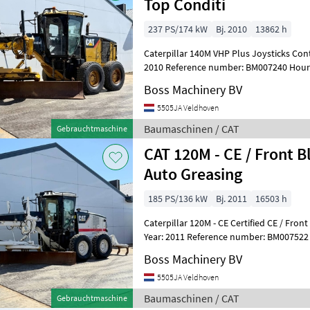
Top Conditi
237 PS/174 kW
Bj. 2010
13862 h
Caterpillar 140M VHP Plus Joysticks Cont
2010 Reference number: BM007240 Hours: 13.862 Type 1
Veldhoven, Netherlands Certific
Boss Machinery BV
5505JA Veldhoven
Baumaschinen / CAT
Gebrauchtmaschine
CAT 120M - CE / Front B
Auto Greasing
185 PS/136 kW
Bj. 2011
16503 h
Caterpillar 120M - CE Certified CE / Fron
Year: 2011 Reference number: BM007522 
Get in touch WhatsApp Commo
Boss Machinery BV
5505JA Veldhoven
Baumaschinen / CAT
Gebrauchtmaschine