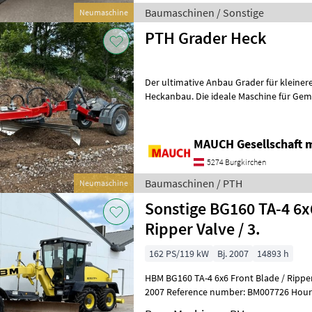
Baumaschinen / Sonstige
Neumaschine
PTH Grader Heck
Der ultimative Anbau Grader für kleiner
Heckanbau. Die ideale Maschine für Gemeinden, Land- und 
Klein, wendig, speziell konzipi
MAUCH Gesellschaft m
5274 Burgkirchen
Baumaschinen / PTH
Neumaschine
Sonstige BG160 TA-4 6x6
Ripper Valve / 3.
162 PS/119 kW
Bj. 2007
14893 h
HBM BG160 TA-4 6x6 Front Blade / Ripper Va
2007 Reference number: BM007726 Hours: 14.893 Type BG
Location Veldhoven, Netherlands