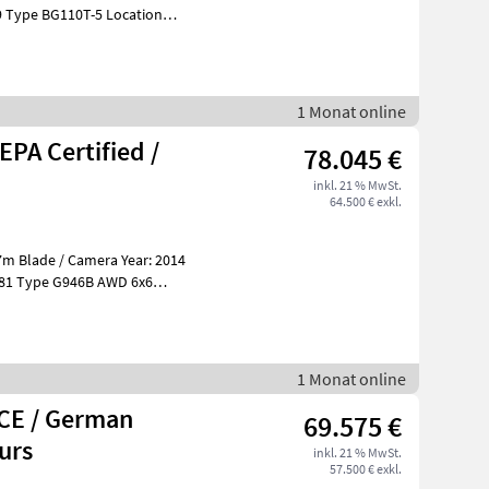
on
Ser
1 Monat online
PA Certified /
78.045 €
inkl. 21 % MwSt.
64.500 € exkl.
de / Camera Year: 2014
 6x6
1 Monat online
 CE / German
69.575 €
urs
inkl. 21 % MwSt.
57.500 € exkl.