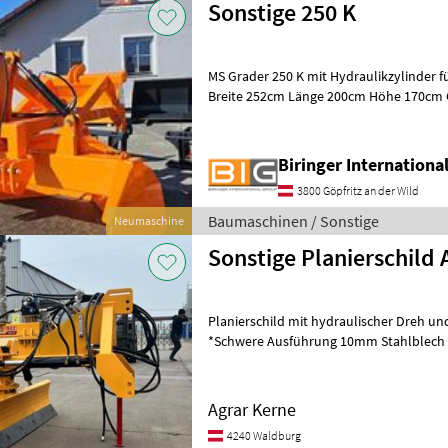
Sonstige 250 K
MS Grader 250 K mit Hydraulikzylinder f
Breite 252cm Länge 200cm Höhe 170cm 
Stahlblechstärke 12mm Hardox Schürfl
Biringer Internation
3800 Göpfritz an der Wild
Baumaschinen / Sonstige
Neumaschine
Sonstige Planierschild 
Planierschild mit hydraulischer Dreh u
*Schwere Ausführung 10mm Stahlblech *
Erweiterung auf 3. Meter 25/25 *550 mm 
Agrar Kerne
4240 Waldburg