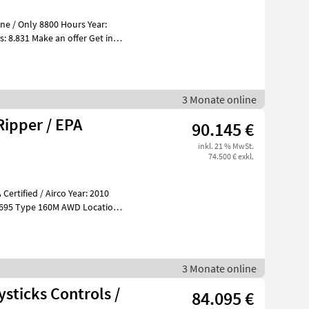
e / Only 8800 Hours Year:
 8.831 Make an offer Get in
A
3 Monate online
Ripper / EPA
90.145 €
inkl. 21 % MwSt.
74.500 € exkl.
cation
3 Monate online
sticks Controls /
84.095 €