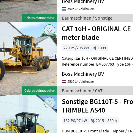
Boss Machinery BV
5505JA Veldhoven
Baumaschinen / Sonstige
Gebrauchtmaschine
CAT 16H - ORIGINAL CE 
meter blade
279 PS/205 kW
Bj. 1999
Caterpillar 16H - ORIGINAL CE CERTIFIED
Reference number: BM007763 Type 16H - ORIGINAL CE CERTIFIED
Location Veldhoven, Netherlands Cert
Boss Machinery BV
5505JA Veldhoven
Baumaschinen / CAT
Gebrauchtmaschine
Sonstige BG110T-5 - Front Blade + Ripper /
TRIMBLE AS40
132 PS/97 kW
Bj. 2015
339 h
HBM BG110T-5 Front Blade + Ripper / TR