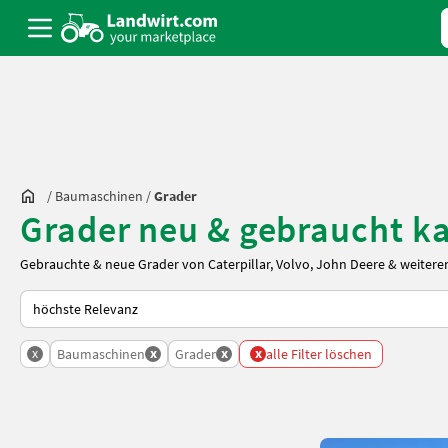
/
Baumaschinen
/
Grader
Grader neu & gebraucht k
Gebrauchte & neue Grader von Caterpillar, Volvo, John Deere & weiter
So wird auf Landwirt.com sortiert
x
x
x
x
Baumaschinen
Grader
alle Filter löschen