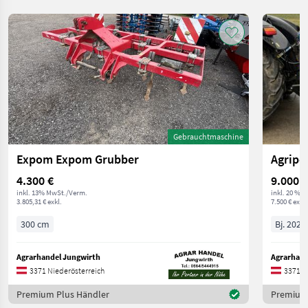
Gebrauchtmaschine
Expom Expom Grubber
Agripo
4.300 €
9.000 €
inkl. 13% MwSt./Verm.
inkl. 20 % 
3.805,31 € exkl.
7.500 € exkl.
300 cm
Bj. 2025
Agrarhandel Jungwirth
Agrarhand
3371 Niederösterreich
3371 N
Premium Plus Händler
Premium 