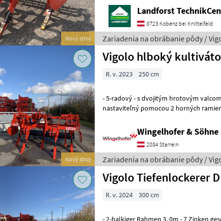
Landforst TechnikCent
8723 Kobenz bei Knittelfeld
Zariadenia na obrábanie pôdy / Vig
Nový stroj
Vigolo hlboký kultiváto
R. v. 2023
250 cm
- 5-radový - s dvojitým hrotovým valcom 194 mm, 
nastaviteľný pomocou 2 horných ramien (vľavo, vpra
hydraulicky nastaviteľná so stupnicou -
Wingelhofer & Söhn
2084 Starrein
Zariadenia na obrábanie pôdy / Vig
Nový stroj
Vigolo Tiefenlockerer D
R. v. 2024
300 cm
- 2-balkiger Rahmen 3, 0m - 7 Zinken geschw. Aufnahme -