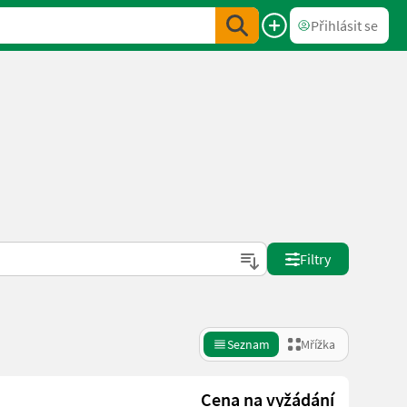
Přihlásit se
Filtry
Seznam
Mřížka
Cena na vyžádání