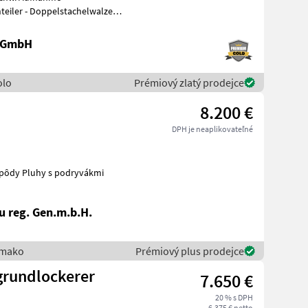
e GmbH
olo
Prémiový zlatý prodejce
8.200 €
DPH je neaplikovateľné
brábanie pôdy Pluhy s podryvákmi
 reg. Gen.m.b.H.
lmako
Prémiový plus prodejce
grundlockerer
7.650 €
20 % s DPH
6.375 € netto