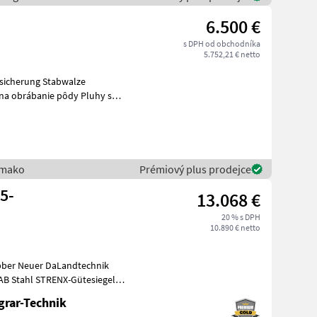
6.500 €
s DPH od obchodníka
5.752,21 € netto
nsicherung Stabwalze
 na obrábanie pôdy Pluhy s
lmako
Prémiový plus prodejce
5-
13.068 €
20 % s DPH
10.890 € netto
bber Neuer DaLandtechnik
AB Stahl STRENX-Gütesiegel
grar-Technik