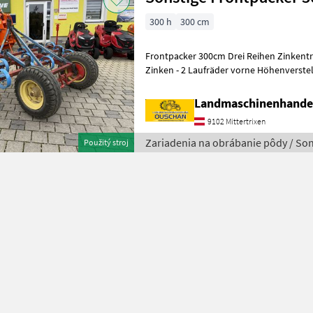
300 h
300 cm
Frontpacker 300cm Drei Reihen Zinkentr
Zinken - 2 Laufräder vorne Höhenverstellbar - Dreipunktanbau
wir sind gerne für sie er
Landmaschinenhande
9102 Mittertrixen
Zariadenia na obrábanie pôdy / Son
Použitý stroj