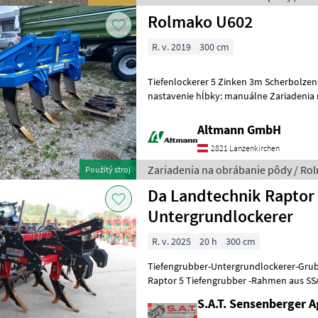
Rolmako U602
R. v. 2019
300 cm
Tiefenlockerer 5 Zinken 3m Scherbolze
nastavenie hĺbky: manuálne Zariadenia
podryvákmi
Altmann GmbH
2821 Lanzenkirchen
Zariadenia na obrábanie pôdy / Ro
Použitý stroj
Da Landtechnik Raptor 
Untergrundlockerer
R. v. 2025
20 h
300 cm
Tiefengrubber-Untergrundlockerer-Gru
Raptor 5 Tiefengrubber -Rahmen aus SS
Schweden -Breite 3, 0m -Progressiver
S.A.T. Sensenberger A