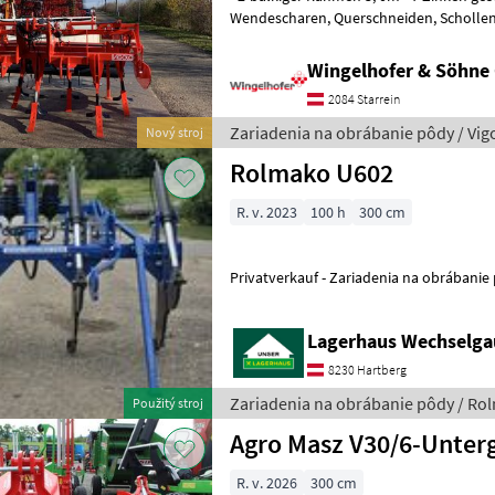
Wendescharen, Querschneiden, Schollenteiler - Doppelstachelwalze
194mm hydr. verstellbar 2 Zylinder
Wingelhofer & Söhn
2084 Starrein
Zariadenia na obrábanie pôdy / Vig
Nový stroj
Rolmako U602
R. v. 2023
100 h
300 cm
Privatverkauf - Zariadenia na o
Lagerhaus Wechselgau
8230 Hartberg
Zariadenia na obrábanie pôdy / Ro
Použitý stroj
Agro Masz V30/6-Unter
R. v. 2026
300 cm