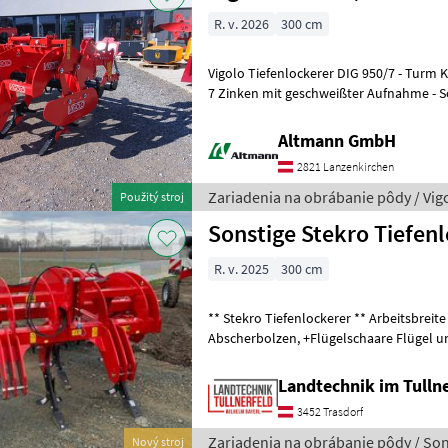
R. v. 2026
300 cm
Vigolo Tiefenlockerer DIG 950/7 - Turm Kat II/III, Rahmen 2
7 Zinken mit geschweißter Aufnahme - S
Wolframscharen - Quersch
Altmann GmbH
2821 Lanzenkirchen
Zariadenia na obrábanie pôdy / Vig
Použitý stroj
Sonstige Stekro Tiefen
R. v. 2025
300 cm
** Stekro Tiefenlockerer ** Arbeitsbreite 3, 00m 7 Zinken,
Abscherbolzen, +Flügelschaare Flügel und Schaarspitze einzeln
austauschbar hydraulische Einste
Landtechnik im Tulln
3452 Trasdorf
Zariadenia na obrábanie pôdy / Son
Nový stroj