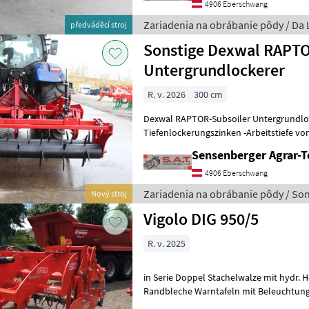
4906 Eberschwang
Zariadenia na obrábanie pôdy / Da
předváděcí stroj
Sonstige Dexwal RAPTO
Untergrundlockerer
R. v. 2026
300 cm
Dexwal RAPTOR-Subsoiler Untergrundloc
Tiefenlockerungszinken -Arbeitstiefe von
Meter -Doppelte Stachel Nachlaufwalze 
Sensenberger Agrar-T
4906 Eberschwang
Zariadenia na obrábanie pôdy / Son
Nový stroj
Vigolo DIG 950/5
R. v. 2025
in Serie Doppel Stachelwalze mit hydr. 
Randbleche Warntafeln mit Beleuchtung Vorführgerät - prom
verfügbar!!! Um Ihnen unnötige War