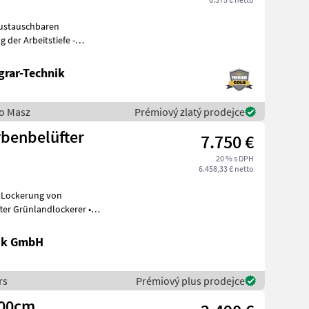
austauschbaren
 der Arbeitstiefe -
ützräder zur
grar-Technik
ro Masz
Prémiový zlatý prodejce
rbenbelüfter
7.750 €
20 % s DPH
6.458,33 € netto
d Lockerung von
ter Grünlandlockerer •
, 00
nik GmbH
rs
Prémiový plus prodejce
300cm