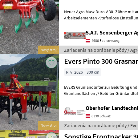
Neuer Agro Masz Duro V 30 -Zähne mit 
Arbeitselementen -Stufenlose Einstellung
Rahmenhöhe 90cm -Schraubenschutz -St
S.A.T. Sensenberger A
4906 Eberschwang
Zariadenia na obrábanie pôdy / Ag
Nový stroj
Evers Pinto 300 Grasna
R. v. 2026
300 cm
EVERS Grünlandlüfter zur Belüftung un
Grünlandflächen // Belüfter Grünlandlüf
Arbeitsbreite: 3, 00 m • Transportbreite: 3
Oberhofer Landtech
6130 Schwaz
Zariadenia na obrábanie pôdy / Eve
Nový stroj
Sonstige Frontpacker 