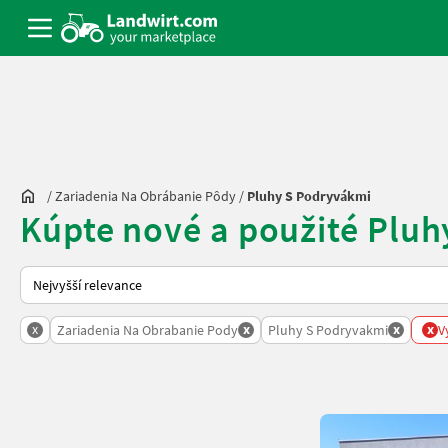
/
Zariadenia Na Obrábanie Pôdy
/
Pluhy S Podryvákmi
Kúpte nové a použité Plu
Takto se řadí nabídky na Landwirt.com
x
x
x
x
Zariadenia Na Obrabanie Pody
Pluhy S Podryvakmi
V