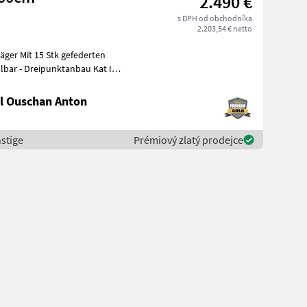
2.490 €
s DPH od obchodníka
2.203,54 € netto
äger Mit 15 Stk gefederten
 Kat II
l Ouschan Anton
stige
Prémiový zlatý prodejce