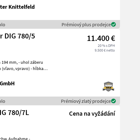
er Knittelfeld
olo
Prémiový plus prodejce
r DIG 780/5
11.400 €
20 % s DPH
9.500 € netto
- uhol záberu
vo) - hĺbka
e GmbH
olo
Prémiový zlatý prodejce
IG 780/7L
Cena na vyžádání