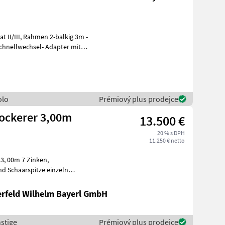
-balkig 3m -
chnellwechsel- Adapter mit
olo
Prémiový plus prodejce
lockerer 3,00m
13.500 €
20 % s DPH
11.250 € netto
erfeld Wilhelm Bayerl GmbH
stige
Prémiový plus prodejce