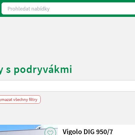
Prohledat nabídky
hy s podryvákmi
ymazat všechny filtry
Vigolo DIG 950/7