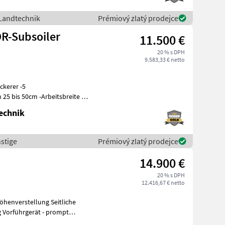
 Landtechnik
Prémiový zlatý prodejce
R-Subsoiler
11.500 €
20 % s DPH
9.583,33 € netto
kerer -5
 25 bis 50cm -Arbeitsbreite 3
-hydra
echnik
stige
Prémiový zlatý prodejce
14.900 €
20 % s DPH
12.416,67 € netto
Höhenverstellung Seitliche
pt