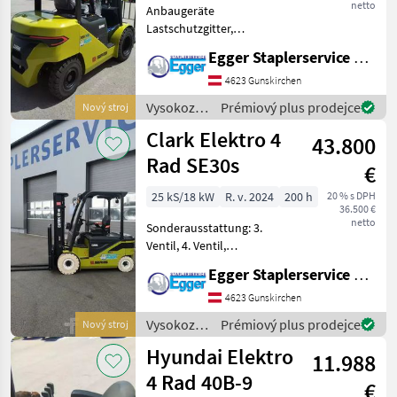
netto
Anbaugeräte
Lastschutzgitter,
Seitenschieber, 4.Ventil
Egger Staplerservice GmbH &Co KG
verschlaucht bis
Gabelträger
4623 Gunskirchen
Sonderausstattung 3.
Vysokozdvižné
Prémiový plus prodejce
Nový stroj
Ventil, 4. Ventil,
vozíky a
Clark Elektro 4
Arbeitsscheinwerfer hinten,
43.800
skladová
Arbeits
technika /
Rad SE30s
€
Clark
25 kS/18 kW
R. v. 2024
200 h
20 % s DPH
36.500 €
netto
Sonderausstattung: 3.
Ventil, 4. Ventil,
Arbeitsscheinwerfer hinten,
Egger Staplerservice GmbH &Co KG
Arbeitsscheinwerfer vorn,
Lastschutzgitter,
4623 Gunskirchen
Magnetventil, Vollfreihub,
Vysokozdvižné
Prémiový plus prodejce
Nový stroj
CE Zertifikat, Einpedal,
vozíky a
Hyundai Elektro
11.988
skladová
technika /
4 Rad 40B-9
€
Clark