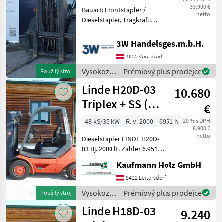
33.900 €
Bauart: Frontstapler /
netto
Dieselstapler, Tragkraft:
3000kg, Hubhöhe: 6000mm,
nosnosť (kg): 1500 do 3000,
3W Handelsges.m.b.H.
Palivo: diesel
4655 Vorchdorf
Vysokozdvižné vozíky a
skladová technika Vozík
Vysokozdvižné
Prémiový plus prodejce
Použitý stroj
vozíky a
Linde H20D-03
10.680
skladová
technika /
Triplex + SS (
€
Manitou
PERKINS )
48 kS/35 kW
R. v. 2000
6951 h
20 % s DPH
8.900 €
netto
Dieselstapler LINDE H20D-
03 Bj. 2000 lt. Zähler 6.951
Stunden 2 Tonnen Hubkraft
Kaufmann Holz GmbH
( baugleich 2, 5 Tonner ) 2,
22 Meter Bauhöhe 2, 03
8422 Leitersdorf
Meter Masthöhe 4, 25 Me
Vysokozdvižné
Prémiový plus prodejce
Použitý stroj
vozíky a
Linde H18D-03
9.240
skladová