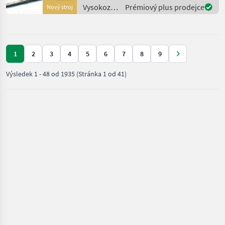
Frontscheibe, Heizung,
Vysokozdvižné
Prémiový plus prodejce
Nový stroj
Lastschutzgitter,
vozíky a
Vollkabine, V
skladová
technika /
Heli
1
2
3
4
5
6
7
8
9
Výsledek
1
-
48
od
1935
(Stránka 1 od 41)