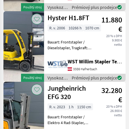
Zinkenverstellgerät,
Vysokozdvižné
Prémiový plus prodejce
Použitý stroj
Sonderausstattung: 3.
vozíky a
Hyster H1.8FT
Ventil, 4. Ventil,
11.880
skladová
technika /
€
R. v. 2006
10266 h
1070 cm
Jungheinrich
20 % s DPH
9.900 €
Bauart: Frontstapler /
netto
Dieselstapler, Tragkraft:
1800kg, Hubhöhe: 4450mm,
Bauhöhe: 2150mm,
WST Willim Stapler Technik GmbH
Freihub: 1500mm,
3386 Hafnerbach
Gabellänge: 1100mm,
Anbaugeräte:
Vysokozdvižné
Prémiový plus prodejce
Použitý stroj
Seitenschieber, Sondera
vozíky a
Jungheinrich
32.280
skladová
technika /
EFG 320
€
Hyster
R. v. 2023
1 h
1150 cm
20 % s DPH
26.900 €
netto
Bauart: Frontstapler /
Elektro 4 Rad-Stapler,
Tragkraft: 2000kg, Hubhöhe: