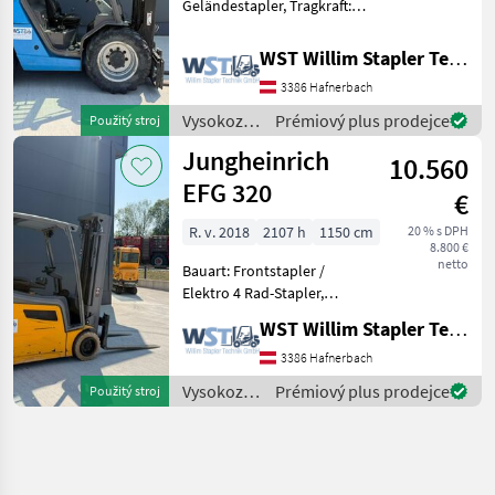
Geländestapler, Tragkraft:
2500kg, Hubhöhe: 3700mm,
Bauhöhe: 1980mm,
WST Willim Stapler Technik GmbH
Freihub: 1500mm,
3386 Hafnerbach
Gabellänge: 1150mm,
Anbaugeräte:
Vysokozdvižné
Prémiový plus prodejce
Použitý stroj
Seitenschieber, Sonder
vozíky a
Jungheinrich
10.560
skladová
technika /
EFG 320
€
Manitou
R. v. 2018
2107 h
1150 cm
20 % s DPH
8.800 €
netto
Bauart: Frontstapler /
Elektro 4 Rad-Stapler,
Tragkraft: 2000kg, Hubhöhe:
WST Willim Stapler Technik GmbH
5000mm, Bauhöhe:
2235mm, Gabellänge:
3386 Hafnerbach
1150mm, Batterie: PzS Bj.
Vysokozdvižné
Prémiový plus prodejce
Použitý stroj
2018 48V 750Ah ,
vozíky a
Anbaugeräte
skladová
technika /
Jungheinrich