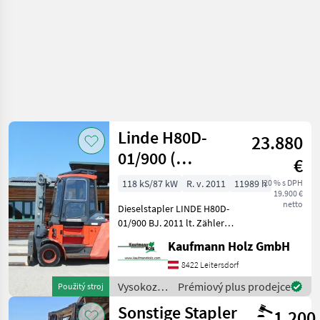
Linde H80D-
23.880
01/900 (
€
Vollausstattung )
118 kS/87 kW
R. v. 2011
11989 h
20 % s DPH
19.900 €
netto
Dieselstapler LINDE H80D-
01/900 BJ. 2011 lt. Zähler
11.989 Stunden 8 Tonnen
Kaufmann Holz GmbH
Hubkraft bei 900mm LSP 3,
37 Meter Hubhöhe 3, 18
8422 Leitersdorf
Meter Masthöhe 3, 37 Meter
Vysokozdvižné
Prémiový plus prodejce
Použitý stroj
Schut
vozíky a
Sonstige Stapler
1.200
skladová