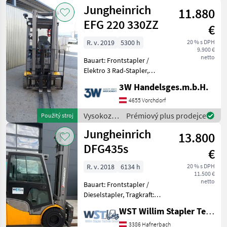
vozíky a
Jungheinrich
11.880
skladová
technika /
EFG 220 330ZZ
€
Linde
R. v. 2019
5300 h
20 % s DPH
9.900 €
netto
Bauart: Frontstapler /
Elektro 3 Rad-Stapler,
Tragkraft: 2000kg, Hubhöhe:
3W Handelsges.m.b.H.
3300mm, Batterie: 48V
750Ah , Anbaugeräte:
4655 Vorchdorf
Seitenschieber, nosnosť
Vysokozdvižné
Prémiový plus prodejce
Použitý stroj
(kg): 1500 do 3000, Pali
vozíky a
Jungheinrich
13.800
skladová
technika /
DFG435s
€
Jungheinrich
R. v. 2018
6134 h
20 % s DPH
11.500 €
netto
Bauart: Frontstapler /
Dieselstapler, Tragkraft:
3500kg, Hubhöhe: 4300mm,
WST Willim Stapler Technik GmbH
Anbaugeräte:
Seitenschieber,
3386 Hafnerbach