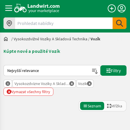
Prohledat nabídky
/
Vysokozdvižné Vozíky A Skladová Technika
/
Vozík
Kúpte nové a použité Vozík
Takto se řadí nabídky na Landwirt.com
Filtry
x
x
x
Vysokozdvizne Voziky A Skladova Technika
Vozik
x
Vymazat všechny filtry
Seznam
Mřížka