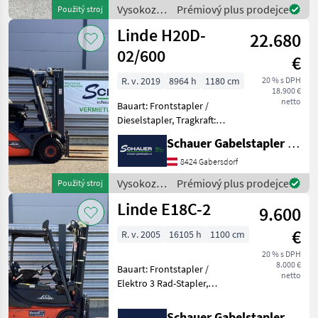
Batterie: Starter 12V ,
Vysokozdvižné
Prémiový plus prodejce
Použitý stroj
Bereifung vor
vozíky a
Linde H20D-
22.680
skladová
technika /
02/600
€
Hyster
R. v. 2019
8964 h
1180 cm
20 % s DPH
18.900 €
netto
Bauart: Frontstapler /
Dieselstapler, Tragkraft:
2000kg, Hubhöhe: 4700mm,
Schauer Gabelstapler GmbH
Bauhöhe: 2350mm,
Freihub: 1500mm,
8424 Gabersdorf
Gabellänge: 1100mm,
Vysokozdvižné
Prémiový plus prodejce
Použitý stroj
Batterie: Starter 12V ,
vozíky a
Linde E18C-2
Bereifung vor
9.600
skladová
technika /
€
R. v. 2005
16105 h
1100 cm
Linde
20 % s DPH
8.000 €
Bauart: Frontstapler /
netto
Elektro 3 Rad-Stapler,
Tragkraft: 1800kg, Hubhöhe:
4770mm, Bauhöhe:
Schauer Gabelstapler GmbH