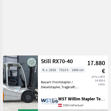
Still RX70-40
17.880
€
R. v. 2016
7313 h
1400 cm
20 % s DPH
14.900 €
Bauart: Frontstapler /
netto
Dieselstapler, Tragkraft:
4000kg, Hubhöhe: 3680mm,
Bauhöhe: 2600mm,
WST Willim Stapler Technik GmbH
Freihub: 150mm,
3386 Hafnerbach
Gabellänge: 1200mm,