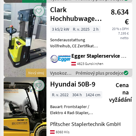
Arbeitsscheinwerfer hinten,
vozíky a
Clark
Arbeitsscheinwerfer v
8.634
skladová
technika /
Hochhubwagen
€
Still
SWX12
3 kS/2 kW
R. v. 2025
2 h
20 % s DPH
7.195 €
netto
Sonderausstattung
Vollfreihub, CE Zertifikat
Palivo: , nosnosť (kg): 0 do
Egger Staplerservice GmbH &Co KG
1500, typ stožiara: Trojitý, , :
Vysokozdvižné vozíky a
4623 Gunskirchen
skladová technika Vozík
Vysokozdvižné
Prémiový plus prodejce
Nový stroj
vozíky a
Hyundai 50B-9
Cena
skladová
technika /
na
R. v. 2022
304 h
1424 cm
Clark
vyžádání
Bauart: Frontstapler /
Elektro 4 Rad-Stapler,
Tragkraft: 5000kg, Hubhöhe:
Pfitscher Staplertechnik GmbH
5962mm, Bauhöhe:
2840mm, Freihub: 1617mm,
6068 Mils