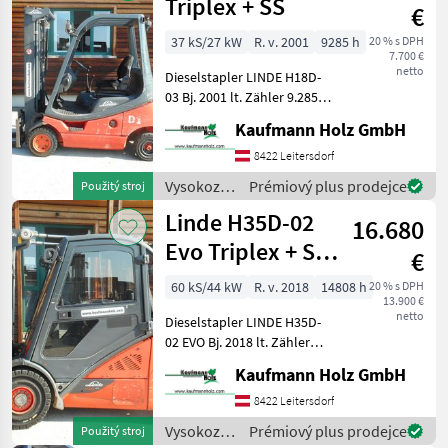
technika /
Triplex + SS
€
Linde
37 kS/27 kW
R. v. 2001
9285 h
20 % s DPH
7.700 €
netto
Dieselstapler LINDE H18D-
03 Bj. 2001 lt. Zähler 9.285
Stunden 1, 8 Tonnen
Kaufmann Holz GmbH
Hubkraft 2, 12 Meter
Bauhöhe 4, 60 Meter
8422 Leitersdorf
Hubhöhe 27 KW VW-Motor -
Vysokozdvižné
Prémiový plus prodejce
Použitý stroj
Triplexfreihubm
vozíky a
Linde H35D-02
16.680
skladová
technika /
Evo Triplex + SS
€
Linde
+ 4. Kreis +
60 kS/44 kW
R. v. 2018
14808 h
20 % s DPH
13.900 €
KLIMA
netto
Dieselstapler LINDE H35D-
02 EVO Bj. 2018 lt. Zähler
14.808 Stunden 3, 5 Tonnen
Kaufmann Holz GmbH
Hubkraft 4, 65 Meter
Hubhöhe 2, 19 Meter
8422 Leitersdorf
Bauhöhe 44 KW -
Vysokozdvižné
Prémiový plus prodejce
Použitý stroj
Triplexfreihubmast