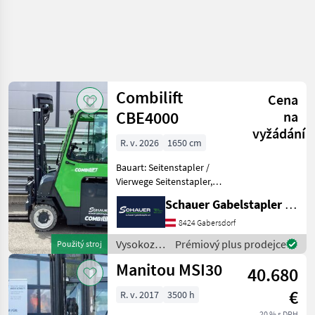
Combilift
Cena
CBE4000
na
vyžádání
R. v. 2026
1650 cm
Bauart: Seitenstapler /
Vierwege Seitenstapler,
Tragkraft: 4000kg, Hubhöhe:
Schauer Gabelstapler GmbH
6000mm, Bauhöhe:
2340mm, Freihub: 1880mm,
8424 Gabersdorf
Gabellänge: 1500mm,
Vysokozdvižné
Prémiový plus prodejce
Použitý stroj
Batterie: Energizing PzS 72
vozíky a
Manitou MSI30
40.680
skladová
technika /
€
R. v. 2017
3500 h
Combilift
20 % s DPH