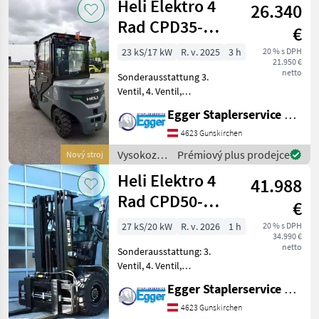
Heli Elektro 4
26.340
skladová
technika /
Rad CPD35-
€
Toyota
A6LiK3-H
23 kS/17 kW
R. v. 2025
3 h
20 % s DPH
21.950 €
netto
Sonderausstattung 3.
Ventil, 4. Ventil,
Arbeitsscheinwerfer hinten,
Egger Staplerservice GmbH &Co KG
Arbeitsscheinwerfer vorn,
Dachabdeckung,
4623 Gunskirchen
Frontscheibe, Halbkabine,
Vysokozdvižné
Prémiový plus prodejce
Nový stroj
Lastschutzgitter, STVZO, Vol
vozíky a
Heli Elektro 4
41.988
skladová
technika /
Rad CPD50-
€
Heli
A7LiK2-M
27 kS/20 kW
R. v. 2026
1 h
20 % s DPH
34.990 €
netto
Sonderausstattung: 3.
Ventil, 4. Ventil,
Arbeitsscheinwerfer hinten,
Egger Staplerservice GmbH &Co KG
Arbeitsscheinwerfer vorn,
Dachabdeckung,
4623 Gunskirchen