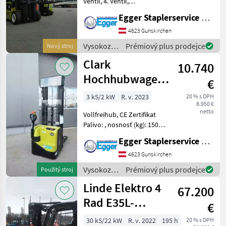
Ventil, 4. Ventil,
Arbeitsscheinwerfer hinten,
Egger Staplerservice GmbH &Co KG
Arbeitsscheinwerfer vorn,
Dachabdeckung,
4623 Gunskirchen
Frontscheibe, Halbkabine,
Vysokozdvižné
Prémiový plus prodejce
Nový stroj
Lastschutzgitter, Vollfreihu
vozíky a
Clark
10.740
skladová
technika /
Hochhubwagen
€
Clark
SWX16
3 kS/2 kW
R. v. 2023
20 % s DPH
8.950 €
netto
Vollfreihub, CE Zertifikat
Palivo: , nosnosť (kg): 1500
do 3000, typ stožiara:
Egger Staplerservice GmbH &Co KG
Trojitý, , : Vysokozdvižné
vozíky a skladová technika
4623 Gunskirchen
Vozík
Vysokozdvižné
Prémiový plus prodejce
Použitý stroj
vozíky a
Linde Elektro 4
67.200
skladová
technika /
Rad E35L-
€
Clark
01/1252
30 kS/22 kW
R. v. 2022
195 h
20 % s DPH