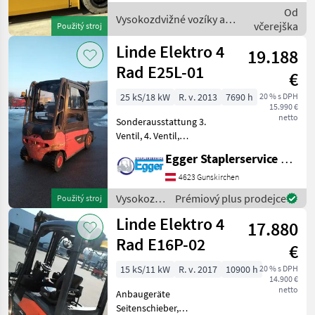
Gabellänge: 1200mm,
Od
Batterie: TAB PzS Bj. 2021 80
Vysokozdvižné vozíky a
včerejška
Použitý stroj
skladová technika /
Hyundai
Linde Elektro 4
19.188
Rad E25L-01
€
25 kS/18 kW
R. v. 2013
7690 h
20 % s DPH
15.990 €
netto
Sonderausstattung 3.
Ventil, 4. Ventil,
Arbeitsscheinwerfer vorn,
Egger Staplerservice GmbH &Co KG
Dachabdeckung,
Frontscheibe, Heizung,
4623 Gunskirchen
Vollkabine, Vollfreihub,
Vysokozdvižné
Prémiový plus prodejce
Použitý stroj
Innenspiegel, Joystick,
vozíky a
Linde Elektro 4
Rundumleuc
17.880
skladová
technika /
Rad E16P-02
€
Linde
15 kS/11 kW
R. v. 2017
10900 h
20 % s DPH
14.900 €
netto
Anbaugeräte
Seitenschieber,