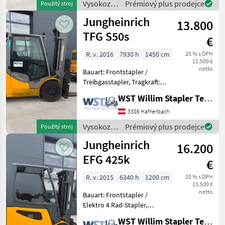
Bereifung vorne:
Vysokozdvižné
Prémiový plus prodejce
Použitý stroj
Superelastik Einfach
vozíky a
Jungheinrich
13.800
skladová
technika /
TFG S50s
€
Still
R. v. 2016
7930 h
1450 cm
20 % s DPH
11.500 €
netto
Bauart: Frontstapler /
Treibgasstapler, Tragkraft:
5000kg, Hubhöhe: 3740mm,
WST Willim Stapler Technik GmbH
Bauhöhe: 2750mm,
Freihub: 150mm,
3386 Hafnerbach
Gabellänge: 2400mm,
Vysokozdvižné
Prémiový plus prodejce
Použitý stroj
Bereifung vorne:
vozíky a
Jungheinrich
Superelastik Einfac
16.200
skladová
technika /
EFG 425k
€
Jungheinrich
R. v. 2015
6340 h
1200 cm
20 % s DPH
13.500 €
netto
Bauart: Frontstapler /
Elektro 4 Rad-Stapler,
Tragkraft: 2500kg, Hubhöhe:
WST Willim Stapler Technik GmbH
4700mm, Bauhöhe: