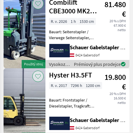
Combilift
81.480
skladová
technika /
CBE3000 MK2
€
Sonstige
600LC
R. v. 2026
1 h
1530 cm
20 % s DPH
67.900 €
netto
Bauart: Seitenstapler /
Vierwege Seitenstapler,
Tragkraft: 3000kg, Hubhöhe:
Schauer Gabelstapler GmbH
6000mm, Bauhöhe:
2260mm, Freihub: 1920mm,
8424 Gabersdorf
Gabellänge: 1200mm,
Vysokozdvižné
Prémiový plus prodejce
Použitý stroj
Batterie: Energizing Bj. 20
vozíky a
Hyster H3.5FT
19.800
skladová
technika /
€
R. v. 2017
7296 h
1200 cm
Combilift
20 % s DPH
16.500 €
Bauart: Frontstapler /
netto
Dieselstapler, Tragkraft:
3500kg, Hubhöhe: 5215mm,
Bauhöhe: 2415mm,
Schauer Gabelstapler GmbH
Freihub: 1550mm,
8424 Gabersdorf
Gabellänge: 1200mm,