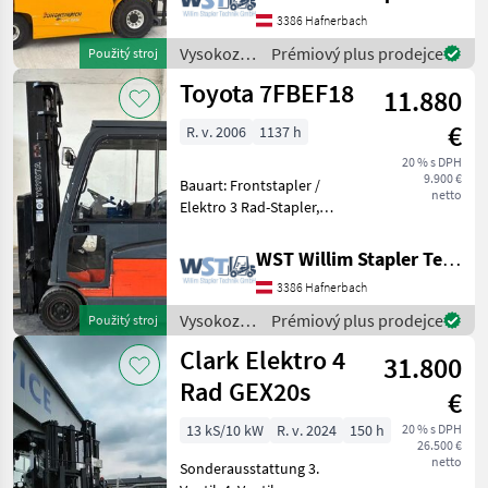
2250mm, Freihub: 1500mm,
3386 Hafnerbach
Gabellänge: 1150mm,
Vysokozdvižné
Prémiový plus prodejce
Použitý stroj
Batterie: PzS Bj. 2020 80V 62
vozíky a
Toyota 7FBEF18
11.880
skladová
technika /
€
R. v. 2006
1137 h
Jungheinrich
20 % s DPH
9.900 €
Bauart: Frontstapler /
netto
Elektro 3 Rad-Stapler,
Tragkraft: 1800kg, Hubhöhe:
3700mm, Gabellänge:
WST Willim Stapler Technik GmbH
1150mm, Anbaugeräte:
3386 Hafnerbach
Seitenschieber,
Sonderausstattung: 3.
Vysokozdvižné
Prémiový plus prodejce
Použitý stroj
Ventil, 4.
vozíky a
Clark Elektro 4
31.800
skladová
technika /
Rad GEX20s
€
Toyota
13 kS/10 kW
R. v. 2024
150 h
20 % s DPH
26.500 €
netto
Sonderausstattung 3.