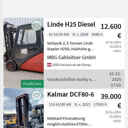
Zpřesnit
hledání
Linde H25 Diesel
12.600
Kategorie
Země
Filtry
3
€
41 kS/30 kW
R. v. 2004
6480 h
Zobrazit
20 % s DPH
Verkaufe 2, 5 Tonnen Linde
AKTUÁLNÍ
Obnovit
6
10.500 €
CESTA
Stapler H25D, Hubhöhe gut
netto
výsledků
3 m, hydraulischer
MBG Gahleitner GmbH
poľnohospodárska
Seitenverschub, sofort
technika
4083 Haibach ob der Donau
einsatzbereit, Zustellung
Vysokozdvizne
möglich, Besichtigung und
16-12-
Voziky A
Probefahrt jederzei
Skladova
Vysokozdvižné vozíky a
2025
Technika
Použitý stroj
skladová technika / Linde
17:02
Vozik
Kalmar DCF80-6
39.000
VYBRAT
€
116 kS/85 kW
R. v. 2015
17000 h
KATEGORII
20 % s DPH
32.500 €
Sonstige
4
Mietkauf-Finanzierung
netto
möglich.Hubhöe:3750mm,