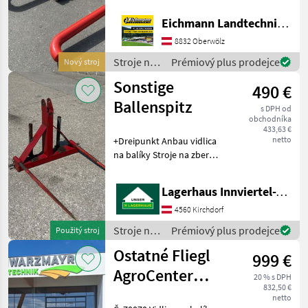
Göweil
70
Verfügbar! Fritz Super
Eichmann Landtechnik GmbH
Standard Duo
Fritz
18
Ballentransporter .
8832 Oberwölz
Ausstattung & Details -
Stroje na
Prémiový plus prodejce
Nový stroj
Fliegl
14
Super Standar
zber
Sonstige
490 €
objemových
Stekro
11
krmív /
Ballenspitz
s DPH od
Fritz
obchodníka
Gorenc
8
433,63 €
netto
+Dreipunkt Anbau vidlica
Zobrazit
na balíky Stroje na zber
všech
objemových krmív
14
transportéry balíkov
Lagerhaus Innviertel-Traunviertel-Urfahr eGen, Kirchdorf
MARKETPLACE
4560 Kirchdorf
Stroje na
Prémiový plus prodejce
Použitý stroj
Nabídky
Marketplace
Inzeráty
zber
prodejců
Ostatné Fliegl
999 €
objemových
krmív /
AgroCenter
20 % s DPH
Sonstige
832,50 €
vidlice na balíky,
netto