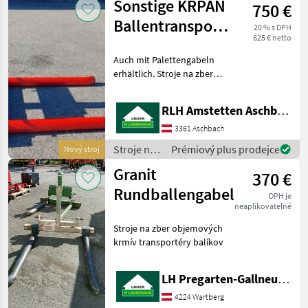
Sonstige KRPAN
750 €
objemových
krmív /
Ballentransporter
20 % s DPH
Sonstige
625 € netto
mit Rundrohren
Auch mit Palettengabeln
PRO 45°
erhältlich. Stroje na zber
objemových krmív
transportéry balíkov
RLH Amstetten Aschbach
3361 Aschbach
Stroje na
Prémiový plus prodejce
Nový stroj
zber
Granit
370 €
objemových
krmív /
Rundballengabel
DPH je
Sonstige
neaplikovateľné
Stroje na zber objemových
krmív transportéry balíkov
LH Pregarten-Gallneukirchen, Pregarten
4224 Wartberg