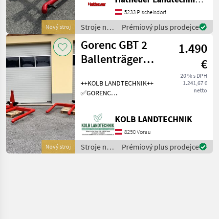
werden - Schwenkbock
mittels Gummi gedämpft -
5233 Pischelsdorf
Warntafeln ausziehbar
Stroje na
Prémiový plus prodejce
Nový stroj
zber
Gorenc GBT 2
1.490
objemových
krmív /
Ballenträger
€
Sonstige
Ballengabel
20 % s DPH
++KOLB LANDTECHNIK++
1.241,67 €
Ballentransporter
netto
✅GORENC
Doppelballenträger GBT 2
++Zustellung
KOLB LANDTECHNIK
Österreichweit möglich++
✅Ballendurchmesser von
8250 Vorau
80cm bis 180cm ✅einfache
Stroje na
Prémiový plus prodejce
Nový stroj
Werkzeuglose
zber
objemových
krmív /
Gorenc