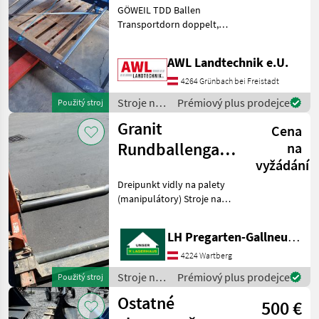
GÖWEIL TDD Ballen
doppelt
Transportdorn doppelt,
zum Transport von 2
Rundballen oder
AWL Landtechnik e.U.
Quaderballen, 4 Stück
42mm Zinken mit 1100mm
4264 Grünbach bei Freistadt
Länge, mit Euroaufnahme,
Stroje na
Prémiový plus prodejce
Použitý stroj
Nutzlast 2500kg
zber
Granit
Cena
objemových
krmív /
Rundballengabel
na
Göweil
vyžádání
+ Palettenzinke
Dreipunkt vidly na palety
(manipulátory) Stroje na
zber objemových krmív
transportéry balíkov
LH Pregarten-Gallneukirchen, Pregarten
4224 Wartberg
Stroje na
Prémiový plus prodejce
Použitý stroj
zber
Ostatné
500 €
objemových