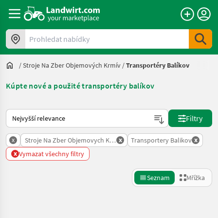
Prohledat nabídky
/
Stroje Na Zber Objemových Krmív
/
Transportéry Balíkov
Kúpte nové a použité transportéry balíkov
Takto se řadí nabídky na Landwirt.com
Filtry
x
x
x
Stroje Na Zber Objemovych Krmiv
Transportery Balikov
x
Vymazat všechny filtry
Seznam
Mřížka