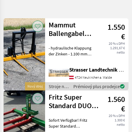
Zpřesnit
hledání
Mammut
1.550
Kategorie
Země
Filtry
3
Ballengabel
€
hydraulisch
Zobrazit
20 % s DPH
AKTUÁLNÍ
- hydraulische Klappung
Obnovit
258
1.291,67 €
doppelt
CESTA
netto
der Zinken - 1.100 mm
výsledků
poľnohospodárska
Schwerlastzinken mit
technika
45mm Durchmesser und
Strasser Landtechnik GmbH
Stroje Na Zber
M28 Gewinde -
Objemovych
Durchgehende
4724 Neukirchen a. Walde
Krmiv
Konusbuchsen aus
Stroje na
Prémiový plus prodejce
Nový stroj
Transportery
Vollmaterial -
zber
Balikov
Dreipunktanbau
Fritz Super
1.560
objemových
krmív /
Standard DUO &
VYBRAT
€
KATEGORII
Mammut
Super Standard
20 % s DPH
Sofort Verfügbar! Fritz
Sonstige
118
1.300 €
netto
Super Standard
Ballentransporter. Sofort