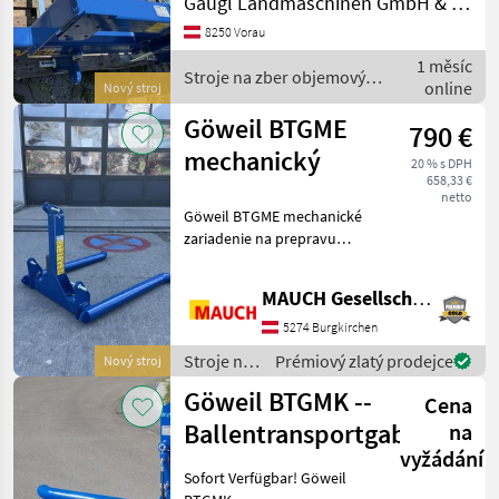
Gaugl Landmaschinen GmbH & Co KG
* mit Dreipunktanbau, mit
8250 Vorau
Stützfuß und Zinkenschutz
1 měsíc
für den Straßentran
Stroje na zber objemových
online
Nový stroj
krmív / Göweil
Göweil BTGME
790 €
mechanický
20 % s DPH
658,33 €
netto
Göweil BTGME mechanické
zariadenie na prepravu
balíkov - trojbodové
upevnenie - mechanické -
MAUCH Gesellschaft m.b.H. & Co.KG
montáž vpredu aj vzadu -
šetrné vidlice - rok výroby
5274 Burgkirchen
2026 Zariadenie
Stroje na
Prémiový zlatý prodejce
Nový stroj
zber
Göweil BTGMK --
Cena
objemových
krmív /
Ballentransportgabel
na
Göweil
vyžádání
Sofort Verfügbar! Göweil