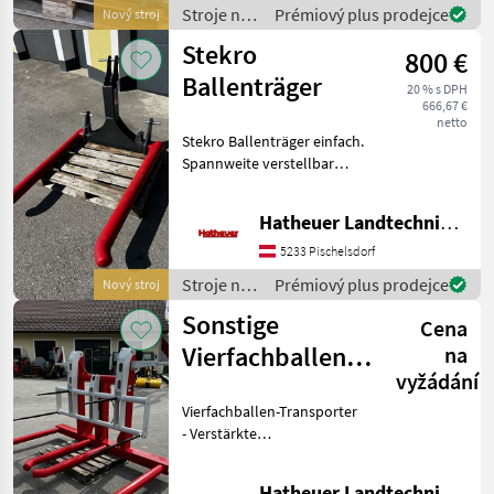
Wartezeiten oder
Stroje na
Prémiový plus prodejce
Nový stroj
Wegstrecken
zber
Stekro
800 €
objemových
krmív /
Ballenträger
20 % s DPH
Göweil
666,67 €
netto
Stekro Ballenträger einfach.
Spannweite verstellbar
Spannweite min.: 1050mm
Soannweite Max.: 1450mm
Hatheuer Landtechnik GmbH & Co.KG.
Gewicht: 89kg Wir freuen
uns auf Ihre Anfrage. Mfg
5233 Pischelsdorf
Stroje na
Prémiový plus prodejce
Nový stroj
zber
Sonstige
Cena
objemových
krmív /
Vierfachballen-
na
Stekro
vyžádání
Transporter
Vierfachballen-Transporter
- Verstärkte
Schwenkeinrichtung - Jedes
Gelenk kann geschmiert
Hatheuer Landtechnik GmbH & Co.KG.