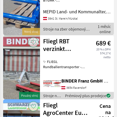
BTGMK -
Ballentransportgabel
hydraulisch klappbar.
MEPID Land- und Kommunaltechnik GmbH
Ausstattung : - Front- und
8641 St. Marein/Mürztal
Heckanbau möglich -
1 měsíc
Hydraulisch klappbare
Stroje na zber objemových
online
Rundballen-Tr
Nový stroj
krmív / Göweil
Fliegl RBT
689 €
verzinkt
20 % s DPH
574,17 €
verstellbar
netto
✨ FLIEGL
Rundballentransporter -
AKTION ✔️ Modell : RBT
VZ+verstellb. ✔️ in
BINDER Franz GmbH & CoKG
serienmäßiger Ausführung
✔️ lagerndes
3654 Raxendorf
Ausstellungsgerät ✔️ mit
Stroje na
Prémiový plus prodejce
Použitý stroj
Rundrohren mit leichte
zber
Fliegl
Cena
objemových
krmív /
AgroCenter Euro
na
Fliegl