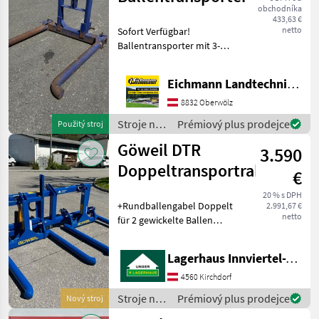
Sonstige
obchodníka
433,63 €
netto
Sofort Verfügbar!
Ballentransporter mit 3-
Punktanbau. Wie vom
Kunden, in gutem Zustand.
Eichmann Landtechnik GmbH
Ausstattung & Details: - 3-
Punktanbau Kat. II - Inkl.
8832 Oberwölz
Oberlenkerbol
Stroje na
Prémiový plus prodejce
Použitý stroj
zber
Göweil DTR
3.590
objemových
krmív /
Doppeltransportrahmen
€
Sonstige
20 % s DPH
+Rundballengabel Doppelt
2.991,67 €
netto
für 2 gewickelte Ballen
+DTR |
Doppeltransportrahmen
Lagerhaus Innviertel-Traunviertel-Urfahr eGen, Kirchdorf
+Der
Doppeltransportrahmen
4560 Kirchdorf
wurde so konstruiert, dass
Stroje na
Prémiový plus prodejce
Nový stroj
zwei Stück Rundballen-
zber