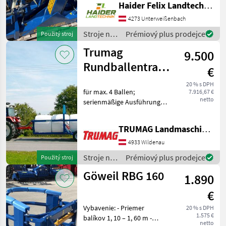
Transportgabel mechanisch
Haider Felix Landtechnik-Fachbetrieb e.U.
Grundrahmen mit
4273 Unterweißenbach
Dreipunktanbau
Ausführung
Stroje na
Prémiový plus prodejce
Použitý stroj
zber
Trumag
9.500
objemových
krmív /
Rundballentransportwage
€
Göweil
-
20 % s DPH
für max. 4 Ballen;
7.916,67 €
Ausstellungsmaschine
netto
serienmäßige Ausführung:
hydraulische Knickdeichsel,
hydraulische
TRUMAG Landmaschinen VertriebsgmbH
Schwenkachse, auf Wunsch
Bowdenzugbedienung und
4933 Wildenau
hydraulische Bremse; Preis:
Stroje na
Prémiový plus prodejce
Použitý stroj
zber
Göweil RBG 160
1.890
objemových
krmív /
€
Trumag
Vybavenie: - Priemer
20 % s DPH
1.575 €
balíkov 1, 10 – 1, 60 m -
netto