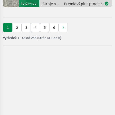
Stroje na
Prémiový plus prodejce
Použitý stroj
zber
objemových
krmív /
Granit
1
2
3
4
5
6
Výsledek
1
-
48
od
258
(Stránka 1 od 6)