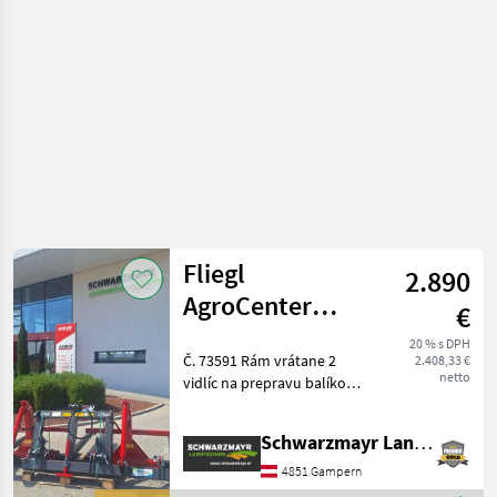
objemových
krmív /
Fliegl
Fliegl
2.890
AgroCenter
€
vidlice na balíky
20 % s DPH
Č. 73591 Rám vrátane 2
2.408,33 €
TWIN
netto
vidlíc na prepravu balíkov -
s 3-bodovým upevnením - s
uchytením EURO - s
Schwarzmayr Landtechnik GmbH - Gampern
hydraulickým zdvihom pre
jednu vidlicu (vyžaduje sa
4851 Gampern
pripojenie DW)