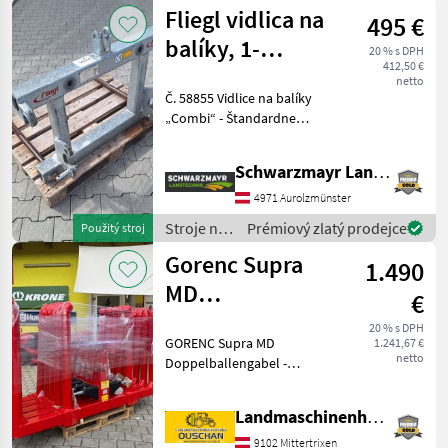
zber
Fliegl vidlica na
495 €
objemových
krmív /
balíky, 1-
20 % s DPH
Granit
412,50 €
ramenná
netto
Č. 58855 Vidlice na balíky
„Combi“ - Štandardne
pozinkované - Vhodné na
prepravu okrúhlych a
Schwarzmayr Landtechnik GmbH - Aurolzmünster
obdĺžnikových balíkov -
Mimoriadne dlhé kužeľové
4971 Aurolzmünster
puzdrá zabraňujú ohy
Stroje na
Prémiový zlatý prodejce
Použitý stroj
zber
Gorenc Supra
1.490
objemových
krmív /
MD
€
Fliegl
Doppelballengabel
20 % s DPH
GORENC Supra MD
1.241,67 €
netto
Doppelballengabel -
Dreipunktanbau Kat II -
Ballendurchmesser von 80
Landmaschinenhandel Ouschan Anton
bis 160cm -Eigengewicht
210kg - Tragfähigkeit
9102 Mittertrixen