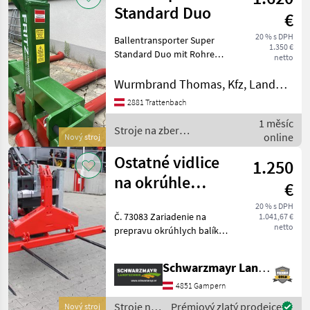
krmív /
Standard Duo
€
Sonstige
20 % s DPH
Ballentransporter Super
1.350 €
Standard Duo mit Rohre
netto
Nutzlast: 2000kg Verstärkte
Ausführung der Laschen
Wurmbrand Thomas, Kfz, Landmaschinen, Reparatur
príloha: Zadné
2881 Trattenbach
príslušenstvo,
1 měsíc
príslušenstvo na balíky:
Stroje na zber
online
dvojitý
Nový stroj
objemových krmív / Fritz
Ostatné vidlice
1.250
na okrúhle
€
balíky Gefra,
20 % s DPH
Č. 73083 Zariadenie na
1.041,67 €
dvojité
netto
prepravu okrúhlych balíkov
- s 3-bodovým upevnením -
s hydraulickým sklápaním -
Schwarzmayr Landtechnik GmbH - Gampern
so 4 hrotmi na balíky
Predajný tím spoločnosti
4851 Gampern
Schwarzmay
Stroje na
Prémiový zlatý prodejce
Nový stroj