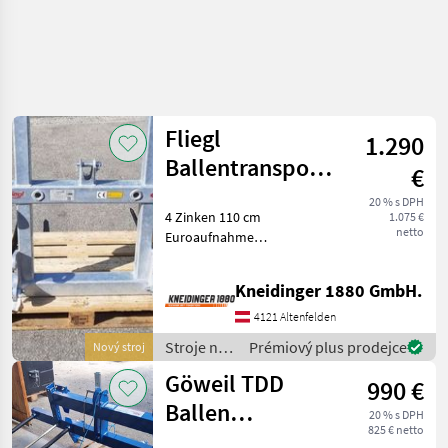
Fliegl
1.290
Ballentransportdorn
€
4 fach
20 % s DPH
4 Zinken 110 cm
1.075 €
netto
Euroaufnahme
Dreipunktaufnahme
Rahmenerhöhung für
Kneidinger 1880 GmbH.
Quaderballen Stroje na
zber objemových krmív
4121 Altenfelden
transportéry balíkov
Stroje na
Prémiový plus prodejce
Nový stroj
zber
Göweil TDD
990 €
objemových
krmív /
Ballen
20 % s DPH
Fliegl
825 € netto
Transportdorn